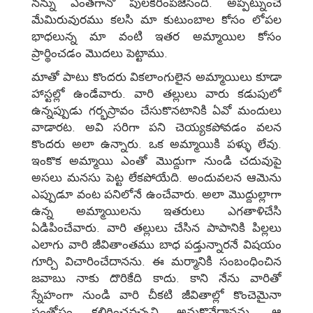
నన్ను ఎంతగానో పులకరింపజేసింది. అప్పట్నుంచే
మేమిరువురము కలసి మా కుటుంబాల కోసం లోపల
భాధలున్న మా వంటి ఇతర అమ్మాయిల కోసం
ప్రార్థించడం మొదలు పెట్టాము.
మాతో పాటు కొందరు వికలాంగులైన అమ్మాయిలు కూడా
హాస్టల్లో ఉండేవారు. వారి తల్లులు వారు కడుపులో
ఉన్నప్పుడు గర్భస్రావం చేసుకొనటానికి ఏవో మందులు
వాడారట. అవి సరిగా పని చెయ్యకపోవడం వలన
కొందరు అలా ఉన్నారు. ఒక అమ్మాయికి పళ్ళు లేవు.
ఇంకొక అమ్మాయి ఎంతో మొద్దుగా నుండి చదువుపై
అసలు మనసు పెట్ట లేకపోయేది. అందువలన ఆమెను
ఎప్పుడూ వంట పనిలోనే ఉంచేవారు. అలా మొద్దుల్లాగా
ఉన్న అమ్మాయిలను ఇతరులు ఎగతాళిచేసి
ఏడిపించేవారు. వారి తల్లులు చేసిన పాపానికి పిల్లలు
ఎలాగు వారి జీవితాంతము బాధ పడ్తున్నారనే విషయం
గూర్చి విచారించేదానను. ఈ మర్మానికి సంబంధించిన
జవాబు నాకు దొరికేది కాదు. కాని నేను వారితో
స్నేహంగా నుండి వారి చీకటి జీవితాల్లో కొంచెమైనా
సంతోషం కలిగించవచ్చని అనుకొనేదానను. ఆ