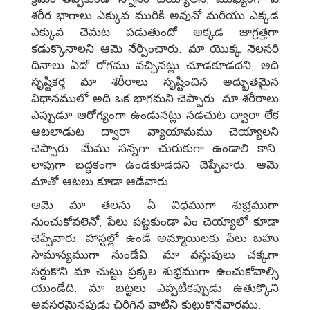
శరీర భాగాలు ఎక్కువ మురికి అవునో మరియు ఎక్కడ
ఎక్కువ చెమట పడుతుందో అక్కడ జాగ్రత్తగా
కడుక్కొనాలని ఆమె నేర్పించారు. మా యొక్క నెలసరి
దినాలు ఏదో రోగము వచ్చినట్లు చూడకూడదని, అది
సృష్టికర్త మా శరీరాలు సృష్టించిన అద్భుతమైన
విధానములో అది ఒక భాగమని చెప్పారు. మా శరీరాలు
ఎప్పుడూ ఆరోగ్యంగా ఉండునట్లు నడచుట ద్వారా లేక
ఆటలాడుట ద్వారా వ్యాయామము చెయ్యాలని
చెప్పారు. మేము సన్నగా చురుకుగా ఉండాలి కాని,
లావుగా బద్ధకంగా ఉండకూడదని చెప్పేవారు. ఆమె
మాతో ఆటలు కూడా ఆడేవారు.
ఆమె మా తలను ఏ విధముగా శుభ్రముగా
నుంచుకోవలెనో, పేలు పట్టకుండా ఏం చెయ్యాలో కూడా
చెప్పేవారు. హాస్టల్లో ఉండే అమ్మాయిలకు పేలు బహు
సామాన్యముగా నుండేవి. మా వస్తువులు చక్కగా
సర్దుకొని మా చుట్టు ప్రక్కల శుభ్రముగా ఉంచుకోవాల్సి
యుండేది. మా బట్టలు ఎప్పటికప్పుడు ఉతుక్కొని
అవసరమైనపుడు చిరిగిన వాటిని కుట్టుకొనేవారము.