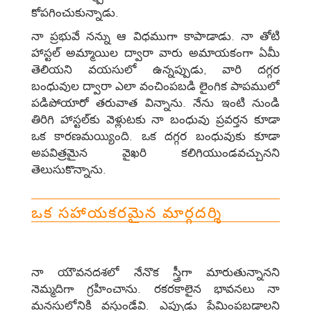
కోపగించుకున్నాడు.
నా ప్రభువే నన్ను ఆ విధముగా కాపాడాడు. నా తోటి
హాస్టల్‌ అమ్మాయిల ద్వారా వారు అమాయకంగా ఏమీ
తెలియని వయసులో ఉన్నప్పుడు, వారి దగ్గర
బంధువుల ద్వారా ఎలా వంచింపబడి లైంగిక పాపములో
పడిపోయారో తరువాత విన్నాను. నేను ఇంటి నుండి
తిరిగి హాస్టల్‌కు వెళ్లుటకు నా బంధువు ప్రవర్తన కూడా
ఒక కారణమయ్యింది. ఒక దగ్గర బంధువుకు కూడా
అపవిత్రమైన వైఖరి కలిగియుండవచ్చునని
తెలుసుకొన్నాను.
ఒక సహాయకరమైన మార్గదర్శి
నా యౌవనదశలో నేనొక స్త్రీగా మారుతున్నానని
నెమ్మదిగా గ్రహించాను. రకరకాలైన భావనలు నా
మనసులోనికి వస్తుండేవి. ఎప్పుడు ప్రేమింపబడాలని