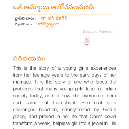
ఒక అమ్మాయి ఆలోచనలనుండి
డా. అనీ పూనెన్
వ్రాసిన వారు :
యౌవ్వనస్తులు
విభాగములు :
Download Formats:
పరిచయము
This is the story of a young girl's experiences
from her teenage years to the early days of her
marriage. It is the story of one who faces the
problems that many young girls face in Indian
society today, and of how she overcome them
and came out triumphant. She met life's
challenges head-on, strengthened by God's
grace, and proved in her life that Christ could
transform a weak, helpless girl into a jewel in His