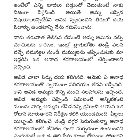
ఇంటిలో ఎన్ని బాధలు పడ్తుందో చెబుతుంటే నాకు
నిజంగా సిగ్గేసింది. అయితే అమ్మ చెప్పిన
విషయాలకన్నిటికిని ఆవిడ స్పందించిన తీరులో దయ
ఓదార్పు ఉండటాన్ని నేను గమనించాను.
నాకు తరువాత తెలిసిన దేమంటే అమ్మ ఆమెను వచ్చి
చూచుటకు కారణం, ఇంట్లో త్రాగుబోతు తండ్రి వలన
వచ్చే సమస్యల నుండి మమ్ములను తప్పించుటకు మా
ఇద్దరిని ఒక అనాధ శరణాలయంలో చేర్పించాలని
వచ్చింది.
ఆవిడ చాలా ఓర్పు దయ కలిగినది. ఆమెకు ఏ అనాధ
శరణాలయంతో స్వయంగా పరిచయం లేదని చెప్పినది.
కాని ఆవిడ అమ్మకు కొన్ని మంచి సలహాలను ఇచ్చింది.
ఆవిడ అమ్మకు చెప్పింది ఏమిటంటే, అన్నిటికంటె
ముందు నాన్న అమ్మకు చేసినవన్ని క్షమించి ఆయన ఒక
రోజున మారుతారని నిరీక్షణ కలిగి యుండమంది. పిల్లలు
యిబ్బంది కలిగించే తండ్రి దగ్గర పెరుగుతున్నా అనాధ
శరణాలయంలో జీవితం ఇంకా దుర్భరంగా ఉంటుందని
ఎందుకంటే అక్కడ తల్లి ప్రేమ కూడా లేకుండా పోతారని