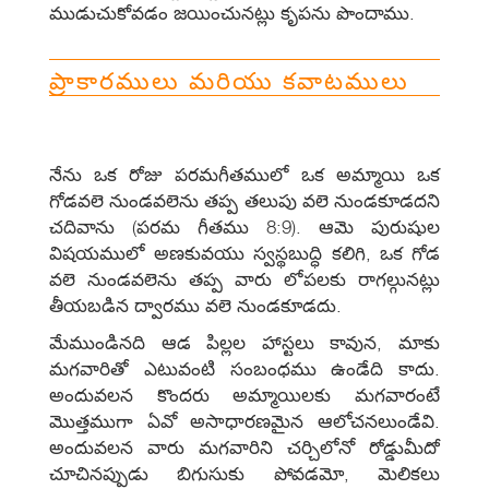
ముడుచుకోవడం జయించునట్లు కృపను పొందాము.
ప్రాకారములు మరియు కవాటములు
నేను ఒక రోజు పరమగీతములో ఒక అమ్మాయి ఒక
గోడవలె నుండవలెను తప్ప తలుపు వలె నుండకూడదని
చదివాను (పరమ గీతము 8:9). ఆమె పురుషుల
విషయములో అణకువయు స్వస్థబుద్ధి కలిగి, ఒక గోడ
వలె నుండవలెను తప్ప వారు లోపలకు రాగల్గునట్లు
తీయబడిన ద్వారము వలె నుండకూడదు.
మేముండినది ఆడ పిల్లల హాస్టలు కావున, మాకు
మగవారితో ఎటువంటి సంబంధము ఉండేది కాదు.
అందువలన కొందరు అమ్మాయిలకు మగవారంటే
మొత్తముగా ఏవో అసాధారణమైన ఆలోచనలుండేవి.
అందువలన వారు మగవారిని చర్చిలోనో రోడ్డుమీదో
చూచినప్పుడు బిగుసుకు పోవడమో, మెలికలు