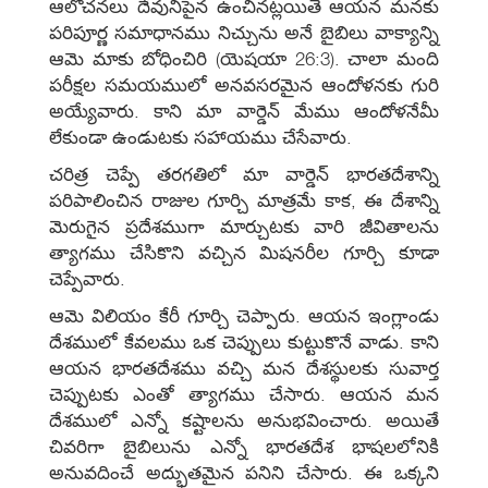
ఆలోచనలు దేవునిపైన ఉంచినట్లయితే ఆయన మనకు
పరిపూర్ణ సమాధానము నిచ్చును అనే బైబిలు వాక్యాన్ని
ఆమె మాకు బోధించిరి (యెషయా 26:3). చాలా మంది
పరీక్షల సమయములో అనవసరమైన ఆందోళనకు గురి
అయ్యేవారు. కాని మా వార్డెన్‌ మేము ఆందోళనేమీ
లేకుండా ఉండుటకు సహాయము చేసేవారు.
చరిత్ర చెప్పే తరగతిలో మా వార్డెన్‌ భారతదేశాన్ని
పరిపాలించిన రాజుల గూర్చి మాత్రమే కాక, ఈ దేశాన్ని
మెరుగైన ప్రదేశముగా మార్చుటకు వారి జీవితాలను
త్యాగము చేసికొని వచ్చిన మిషనరీల గూర్చి కూడా
చెప్పేవారు.
ఆమె విలియం కేరీ గూర్చి చెప్పారు. ఆయన ఇంగ్లాండు
దేశములో కేవలము ఒక చెప్పులు కుట్టుకొనే వాడు. కాని
ఆయన భారతదేశము వచ్చి మన దేశస్థులకు సువార్త
చెప్పుటకు ఎంతో త్యాగము చేసారు. ఆయన మన
దేశములో ఎన్నో కష్టాలను అనుభవించారు. అయితే
చివరిగా బైబిలును ఎన్నో భారతదేశ భాషలలోనికి
అనువదించే అద్భుతమైన పనిని చేసారు. ఈ ఒక్కని