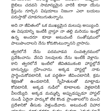
బైబిలు చదవని సామాన్యమైన వారికి కూడా యేసు
క్రీస్తును గూర్చిన విషయాలు నిజంగా ఎలా బయలు
పరుస్తాడో చూడగలుగుతున్నాను.
అది నా జీవితంలో ఒక ముఖ్యమైన మలుపు అయ్యింది.
ఈ విషయాన్ని ఇంటికి వ్రాస్తూ నా తల్లి మరియు ఇంట్లో
ఉన్న అందరూ కూడా అటువంటి సంతోషములో
పాలుపొందాలని నేను కోరుకొంటున్నానని వ్రాసాను.
త్వరలోనే నేను పదమూడవ సంవత్సరములో
ప్రవేశించాను. వేసవి సెలవులకు నేను ఇంటికి వెళ్లాను.
కాని త్వరలోనే ఇంటిలో జీవితముకంటె హాస్టల్లోనే
బాగున్నట్లు గ్రహించాను. అక్కడ హాస్టల్లో నాకు
ప్రార్థించుకోవటానికి, ఒక పద్ధతిగా జీవించటానికి, క్రమ
శిక్షణతో ఉండటానికి, స్నేహితులతో మాట్లాడు
కోవటానికి, అక్కడ గుడిలో కూటాలకు వెళ్లటానికి
వీలయ్యేది. అక్కడ మమ్మల్ని అప్పుడప్పుడూ హాస్టల్‌
నుండి ఏదైనా పార్కుకో లేక కొండ ప్రాంతాలలోని మంచి
ప్రదేశానికో తీసుకు వెళ్తుండేవారు. అటువంటి విహార
యాత్రలు మాకందరకూ మరల మరలా ఎదురుచూచే