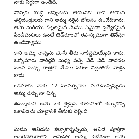
నాకు సిగ్గుగా ఉండేది.
నాన్నకు బుద్ధి చెప్పుటకు ఆయనకు గాని ఆయన
తల్లిదండ్రులకు గాని అమ్మ సరైన భోజనం ఉంచేదికాదు.
ఆమె మరియు పిల్లలమైన మేము ఏమైనా ప్రత్యేకమైన
పిండివంటలు ఉంటే బెడ్‌రూంలో రహస్యముగా తినేస్తూ
ఉండేవాళ్లము.
కాని అమ్మ నాన్నను చూసే తీరు నాకిష్టమయ్యేది కాదు.
ఒక్కోమారు వారిద్దరి మధ్య వచ్చే వేడి వేడి వాదనల
వలన మధ్య రాత్రిలో మేము సరిగా నిద్రపోయే వాళ్లం
కాదు.
ఒకమారు నాకు 12 సంవత్సరాల వయసున్నప్పుడు
అమ్మ నన్ను నా చిన్న
తమ్ముడుని ఆమె ఒక క్రైస్తవ కూటమిలో కల్సుకొన్న
ఒకావిడను చూట్టానికి తీసుకు వెళ్లింది.
మేము ఆవిడను కల్సుకొన్నప్పుడు, ఆవిడ పూర్తిగా
అపరిచితురాలైన ఆవిడతో అమ్మ ఉద్రేకంగా ఆమె