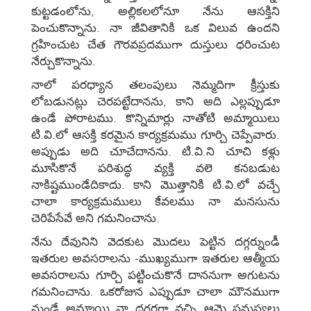
కుట్టడంలోను, అల్లికలలోనూ నేను ఆసక్తిని
పెంచుకొన్నాను. నా జీవితానికి ఒక విలువ ఉందని
గ్రహించుట చేత గౌరవప్రదముగా దుస్తులు ధరించుట
నేర్చుకొన్నాను.
నాలో పరధ్యాన తలంపులు నెమ్మదిగా క్రీస్తుకు
లోబడునట్లు చెరపట్టేదానను, కాని అది ఎల్లప్పుడూ
ఉండే పోరాటము. కొన్నిమార్లు నాతోటి అమ్మాయిలు
టి.వి.లో ఆసక్తి కరమైన కార్యక్రమము గూర్చి చెప్పేవారు.
అప్పుడు అది చూచేదానను. టి.వి.ని చూచి కళ్లు
మూసికొనే పరిశుద్ధ వ్యక్తి వలె కనబడుట
నాకిష్టముండేదికాదు. కాని మొత్తానికి టి.వి.లో వచ్చే
చాలా కార్యక్రమములు కేవలము నా మనసును
చెరిపేసేవే అని గమనించాను.
నేను దేవునిని వెదకుట మొదలు పెట్టిన దగ్గర్నుండీ
ఇతరుల అవసరాలను -ముఖ్యముగా ఇతరుల ఆత్మీయ
అవసరాలను గూర్చి పట్టించుకొనే దాననుగా అగుటను
గమనించాను. ఒకరోజున ఎప్పుడూ చాలా మౌనముగా
నుండే అమ్మాయి నా దగ్గరగా వచ్చి ఆమె సమస్యలు