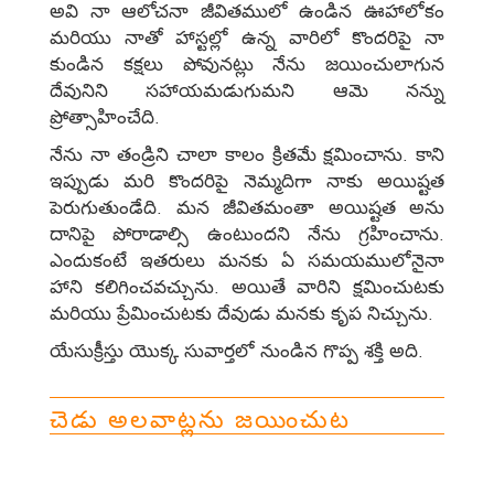
అవి నా ఆలోచనా జీవితములో ఉండిన ఊహాలోకం
మరియు నాతో హాస్టల్లో ఉన్న వారిలో కొందరిపై నా
కుండిన కక్షలు పోవునట్లు నేను జయించులాగున
దేవునిని సహాయమడుగుమని ఆమె నన్ను
ప్రోత్సాహించేది.
నేను నా తండ్రిని చాలా కాలం క్రితమే క్షమించాను. కాని
ఇప్పుడు మరి కొందరిపై నెమ్మదిగా నాకు అయిష్టత
పెరుగుతుండేది. మన జీవితమంతా అయిష్టత అను
దానిపై పోరాడాల్సి ఉంటుందని నేను గ్రహించాను.
ఎందుకంటే ఇతరులు మనకు ఏ సమయములోనైనా
హాని కలిగించవచ్చును. అయితే వారిని క్షమించుటకు
మరియు ప్రేమించుటకు దేవుడు మనకు కృప నిచ్చును.
యేసుక్రీస్తు యొక్క సువార్తలో నుండిన గొప్ప శక్తి అది.
చెడు అలవాట్లను జయించుట