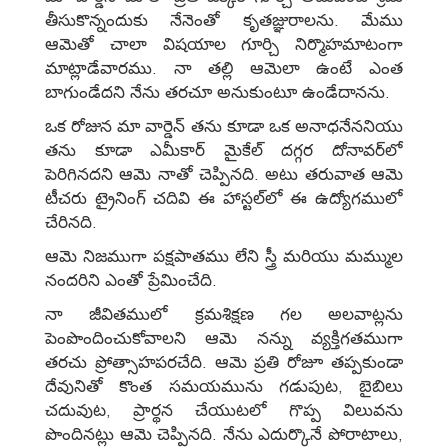
తీసుకొన్నందుకు నేనెంతో కృతజ్ఞురాలను. మేము
ఆమెతో చాలా విషయాల గూర్చి నిర్మొహమాటంగా
మాట్లాడేవారము. నా తల్లి ఆమెలా ఉంటే ఎంత
బాగుండేదని నేను తరచూ అనుకుంటూ ఉండేదానను.
ఒక రోజున మా వార్డెన్‌ తను కూడా ఒక అనాధనేననియు
తను కూడా ఎమీకార్‌ మైకేల్‌ దగ్గర దోనావర్‌లో
పెరిగినదని ఆమె నాతో చెప్పినది. అటు తరువాత ఆమె
టీచరు ట్రైనింగ్‌ చదివి ఈ హాస్టల్‌లో ఈ ఉద్యోగములో
చేరినది.
ఆమె నిజముగా పక్షపాతము లేని స్త్రీ మరియు మమ్ముల
నందరిని ఎంతో ప్రేమించేది.
నా జీవితములో క్రమశిక్షణ గల అలవాట్లను
పెంపొందించుకోవాలని ఆమె నన్ను వ్యక్తిగతముగా
తరచు ప్రోత్సాహపరచేది. ఆమె ప్రతి రోజూ తప్పకుండా
దేవునితో కొంత సమయమును గడుపుట, బైబిలు
చదువుట, ప్రార్థన చేయుటలో గొప్ప విలువను
పొందినట్లు ఆమె చెప్పినది. నేను ఎదుర్కొనే పోరాటాలు,