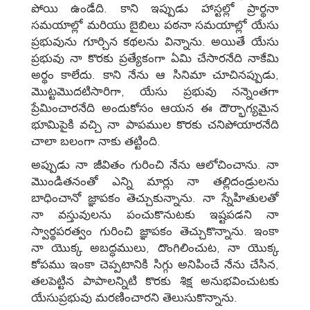
పోయి ఉండేది. కాని ఇప్పుడు హాస్టల్లో ప్రార్థనా
సమయాల్లో మరియు బైబిలు పఠనా సమయాల్లో యేసు
ప్రభువును గూర్చిన కథలను విన్నాను. అయితే యేసు
ప్రభువు నా కొరకు ప్రత్యేకంగా ఏమి చేసారనేది నాకేమి
అర్థం కాలేదు. కాని నేను ఆ సినిమా చూచినప్పుడు,
మొట్టమొదటిసారిగా, యేసు ప్రభువు నన్నెంతగా
ప్రేమించారనేది అందుకోసం ఆయన ఈ దౌర్భాగ్యమైన
భూమిపైకి వచ్చి నా పాపముల కొరకు చనిపోయారనేది
చాలా బలంగా నాకు తట్టింది.
అప్పుడు నా జీవితం గురించి నేను ఆలోచించాను. నా
మొండితనంతో ఎన్ని మార్లు నా తల్లిదండ్రులను
బాధించానో జ్ఞాపకం తెచ్చుకున్నాను. నా స్నేహితులతో
నా వస్తువులను పంచుకొనుటకు ఇష్టపడని నా
స్వార్థపరత్వం గురించి జ్ఞాపకం తెచ్చుకొన్నాను. ఇంకా
నా యొక్క అబద్ధములు, దొంగిలించుట, నా యొక్క
కోపము ఇంకా చెప్పటానికి సిగ్గు అనిపించే నేను చేసిన,
తలపెట్టిన పాపాలన్నిటి కొరకు శిక్ష అనుభవించుటకు
యేసుప్రభువు మరణించారని తెలుసుకొన్నాను.