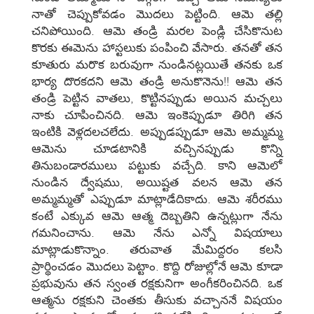
నాతో చెప్పుకోవడం మొదలు పెట్టింది. ఆమె తల్లి
చనిపోయింది. ఆమె తండ్రి మరల పెండ్లి చేసికొనుట
కొరకు ఈమెను హాస్టలుకు పంపించి వేసారు. తనతో తన
కూతురు మరొక బరువుగా నుండినట్లయితే తనకు ఒక
భార్య దొరకదని ఆమె తండ్రి అనుకొనెను!! ఆమె తన
తండ్రి పెట్టిన వాతలు, కొట్టినప్పుడు అయిన మచ్చలు
నాకు చూపించినది. ఆమె ఇంకెప్పుడూ తిరిగి తన
ఇంటికి వెళ్లదలచలేదు. అప్పుడప్పుడూ ఆమె అమ్మమ్మ
ఆమెను చూడటానికి వచ్చినప్పుడు కొన్ని
తినుబండారములు పట్టుకు వచ్చేది. కాని ఆమెలో
నుండిన ద్వేషము, అయిష్టత వలన ఆమె తన
అమ్మమ్మతో ఎప్పుడూ మాట్లాడేదికాదు. ఆమె శరీరము
కంటే ఎక్కువ ఆమె ఆత్మ దెబ్బతిని ఉన్నట్లుగా నేను
గమనించాను. ఆమె నేను ఎన్నో విషయాలు
మాట్లాడుకొన్నాం. తరువాత మేమిద్దరం కలసి
ప్రార్థించడం మొదలు పెట్టాం. కొద్ది రోజుల్లోనే ఆమె కూడా
ప్రభువును తన స్వంత రక్షకునిగా అంగీకరించినది. ఒక
ఆత్మను రక్షకుని చెంతకు తీసుకు వచ్చాననే విషయం