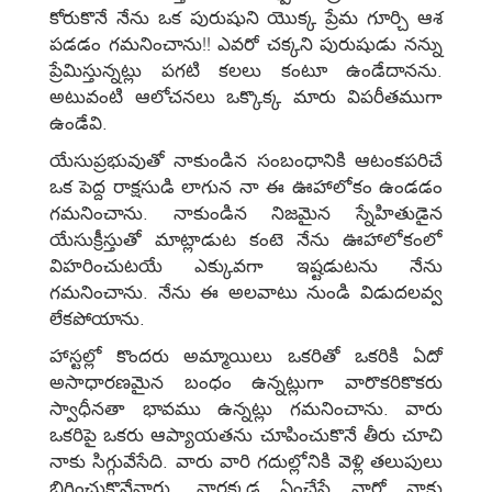
కోరుకొనే నేను ఒక పురుషుని యొక్క ప్రేమ గూర్చి ఆశ
పడడం గమనించాను!! ఎవరో చక్కని పురుషుడు నన్ను
ప్రేమిస్తున్నట్లు పగటి కలలు కంటూ ఉండేదానను.
అటువంటి ఆలోచనలు ఒక్కొక్క మారు విపరీతముగా
ఉండేవి.
యేసుప్రభువుతో నాకుండిన సంబంధానికి ఆటంకపరిచే
ఒక పెద్ద రాక్షసుడి లాగున నా ఈ ఊహాలోకం ఉండడం
గమనించాను. నాకుండిన నిజమైన స్నేహితుడైన
యేసుక్రీస్తుతో మాట్లాడుట కంటె నేను ఊహాలోకంలో
విహరించుటయే ఎక్కువగా ఇష్టడుటను నేను
గమనించాను. నేను ఈ అలవాటు నుండి విడుదలవ్వ
లేకపోయాను.
హాస్టల్లో కొందరు అమ్మాయిలు ఒకరితో ఒకరికి ఏదో
అసాధారణమైన బంధం ఉన్నట్లుగా వారొకరికొకరు
స్వాధీనతా భావము ఉన్నట్లు గమనించాను. వారు
ఒకరిపై ఒకరు ఆప్యాయతను చూపించుకొనే తీరు చూచి
నాకు సిగ్గువేసేది. వారు వారి గదుల్లోనికి వెళ్లి తలుపులు
బిగించుకొనేవారు. వారక్కడ ఏంచేసే వారో నాకు