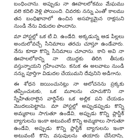
బంధించాను. అప్పుడు నా ఊహలలోకము మేఘము
వలె కదిలి వెళ్లి పోయింది. చివరకు నన్ను ఎంతో కాలము
తన బంధిఖానాలో ఉంచిన అసహ్యమైన రాక్షసుని
నుండి నేను విడుదల పొందాను.
మా హాస్టల్లో ఒక టి.వి. ఉండేది. అక్కడున్న ఆడ పిల్లలు
అందులోవచ్చే సినిమాలు తరచు చూస్తూ ఉండేవారు.
నేను కూడా కొన్ని సినిమాలు చూచాను. కాని అవి నా
ఊహలలోకాన్ని నా యొద్దకు తిరిగి తీసుకు
వస్తున్నాయని గ్రహించాను. కనుక ఈ అలవాటు నుండి
నన్ను పూర్తిగా విడుదల చేయుమని దేవునిని అడిగాను.
ఈ శోధన జయించునట్లు నా ఆలోచనను ప్రక్కకు
తప్పించుటకు, ఒక మూలను చూచుకొని నా
స్నేహితురాలైన వార్డెన్‌కు ఒక అల్లిక పని చేయడం
మొదలుపెట్టాను. మా హాస్టల్లో అప్పుడప్పుడు కొన్ని
అమ్మకాలు సాగుతూ ఉండేవి, అప్పుడు కొన్ని ప్లాస్టిక్‌
బ్యాగులను ఇంకా అటువంటి కొన్ని అమ్మకాలు సాగుతూ
ఉండేవి, అప్పుడు కొన్ని ప్లాస్టిక్‌ బ్యాగులను ఇంకా
అటువంటి కొన్ని వస్తువులను తయారు చేసేదాన్ని.