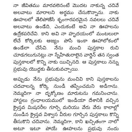
నా జీవితము మారవలెనంటే మొదట నాకున్న చదివే
అలవాటు మారాలని అర్థము చేసుకొన్నాను. నాకు
ఊహలలో తేలిపోజేసే శృంగారపరమైన నవలలు చదివే
అలవాటు ఉండేది, ఎందుకంటే అవి నా ఊహలను
ఉద్రేకపరిచేవి. కాని అవి నా హృదయంలో మంటలులా
లేచే కోర్కెలకు ఆజ్యం పోసి ఇంకా ఊహాలోకంలో
ఉండేలా చేసేవి. నేను మంచి పుస్తకాల రుచి
చూడగలుగునట్లు నా స్నేహితురాలైన వార్డెన్‌ తన స్వంత
పుస్తకాలలో కొన్ని నాకు యిచ్చినది. ఆ పుస్తకాలు నన్ను
ప్రభువు యొద్దకు తీసుకువచ్చాయి.
అప్పుడు నేను ప్రభువును మంచివి కాని పుస్తకాలను
చదవాలన్న కోర్కె నుండి తప్పించమని అడిగాను.
నెమ్మదిగా నా దృక్కోణం మారుటను గమనించాను.
హాస్టలు గ్రంధాలయములో ఇండియా దేశానికి వచ్చిన
క్రైస్తవ మిషనరీల గూర్చి మరియు వేరు వేరు కాలాల్లో
నుండిన క్రైస్తవ విశ్వాస వీరుల గూర్చిన పుస్తకాలు కొన్ని
తీసుకొని చదివాను. నెమ్మదిగా, కాని ఖచ్చితంగా నాలో
అటూ ఇటూ పోయే ఊహలను ప్రభువు నందు