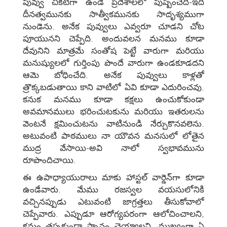
పువ్వు చీకటిగా ఉండే ప్రదేశాలలో పుష్పించేది-ఇది
దీనత్వమునకు సాత్వీకమునకు సాదృశ్యముగా
నుండెను. అనేక పువ్వులు ఎవ్వరూ చూడని చోట
పూయునని చెప్పేది. అందువలన మనము కూడా
దేవునిని మాత్రమే సంతోష పెట్టే వారుగా మరియు
మనుష్యులలో గుర్తింపు పొందే వారుగా ఉండకూడదని
ఆమె బోధించేది. అనేక పువ్వులు కాళ్లతో
త్రొక్కబడుతాయి కాని వాటిలో ఏవి కూడా ఎదురించవు.
కనుక మనము కూడా కక్షలు ఉంచుకోకుండా
అవమానములు భరించుటకును మరియు ఇతరులను
వెంటనే క్షమించుటను వాటినుండి నేర్చుకొనవలెను.
అటువంటి పాఠములు నా యౌవన మనసులో లోతైన
ముద్ర వేసాయి-అవి నాలో స్వభావమును
రూపొందిచాయి.
ఈ ఉపాధ్యాయురాలు మాకు హాస్టల్‌ వార్డెన్‌గా కూడా
ఉండేవారు. మేము రజస్వల వయసులోనికి
వచ్చినప్పుడు ఎటువంటి జాగ్రత్తలు తీసుకోవాలో
చెప్పేవారు. ఎప్పుడూ ఆరోగ్యపరంగా ఆలోచించాలని,
క్రమం తప్పకుండా స్నానం చెయ్యాలని, ముఖ్యంగా ఏ