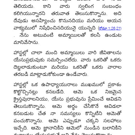
తెలియదు. కాని వారు స్వలింగ సంబంధం
కలిగియున్నారని తరువాత తెలుసుకొన్నాను. అది
దేవుడు అసహ్యించు కొనునదియు మరియు ఆయన
వాక్యములో నిషేధించినదియునై యున్నది
(
రోమా 1:26,27)
. నేను అటువంటి అమ్మాయిలతో కలసి ఉండుట
మానివేసాను.
హాస్టల్లో చాలా మంది అమ్మాయిలు వారి జీవితాలను
యేసుప్రభువుకు సమర్పించలేదు. వారు ఒకరితో ఒకరు
దెబ్డలాడుకుంటూ మరియు ఒకరితో ఒకరు వారాల
తరబడి మాట్లాడుకోకుండా ఉండేవారు.
హాస్టల్లో ఒక ఉపాధ్యాయురాలు ముఖములో ప్రకాశం
కొట్టొచ్చినట్లు కనబడేది. ఆమె ఒక నిజమైన
క్రైస్తవురాలనియు, యేసు ప్రభువును ప్రేమించే ఆవిడని
తెలుసుకొన్నాను. ఆమె అర్థం చేసికొనే ఆవిడలా
కనబడుట చేత నా సమస్యలు కొన్నిటిని ఆమెతో
పంచుకొన్నాను. ఆమె ఎప్పుడూ చక్కని సలహాలు
ఇచ్చేది. ఆమె జ్ఞానానికిని ఆమెలో నుండిన బలానికిని
మూలము యేసుప్రభువే అని నేను తెలుసుకొన్నాను.