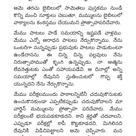
ఆమె తరచు బైబిలులో సామెతలు పుస్తకము నుండి
కొన్ని మంచి సూక్తులు చెబుతూ, మమ్ములను బైబిలులో
వాక్యాలను కంఠస్తము చేయుమని ప్రోత్సాహపరిచేవారు.
మేము పాటలు పాడే సమయాన్ని ఇష్టపడే వాళ్లము.
మేము ఎన్నో ఆరాధన పాటలు నేర్చుకొన్నాము, నేను
ఒంటరిగా నున్నప్పుడు ప్రభువుకు పాటలు పాడుకుంటూ
ఉండేదానను. ఈ చిన్న చిన్న పల్లవులు నేను
నిరుత్సాహముతో కృంగి ఉన్నప్పుడు, నా ఆత్మను
లేవనెత్తుటకు ఎంతో సహాయపడేవి. ఆ దినాల్లో అన్ని
సమయాల్లో దేవునిని స్తుతించుటలో గొప్ప శక్తి
యున్నదని నేను నేర్చుకొన్నాను.
మేము పరీక్షలముందు పాఠాలన్నిటినీ చదువుకొనుటకు
ఉంచుకొనకుండా ఎప్పటికప్పుడు చదువుకోవాలని మా
వార్డెన్‌ మమ్ములను ప్రోత్సాహ పరిచేవారు. మేము
పరీక్షలంటే భయపడకూడదని, కాని శ్రద్ధతో చదవాలని,
ఎప్పుడూ పరీక్షల్లో కాపీ కొట్టకూడదని, మిగిలినది
దేవునికి విడిచిపెట్టాలని ఆమె చెప్పేవారు. మన