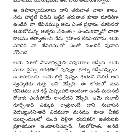
ఆ ఉపాధ్యాయురాలు దాని తరువాత చాలా కాలం,
నేను హాస్టల్‌ విడిచి పెట్టిన తరువాత కూడా మాదిరిగా
ఉండిరి. నా జీవితముపై ఆమె ఎంత ప్రభావం చూపినదో
ఆమెలోనున్న ఆత్మను నేనెంతగా పొందుకొన్నానో చాలా
కాలము తర్వాతగాని నేను గ్రహించ లేకపోయాను. ఆమె
మాదిరి నా జీవితములో ఎంతో మంచికి పునాది
వేసినది.
ఆమె మాతో సామాన్యమైన విషయాలు చెప్పేది. ఆమె
మాకు సైన్సు తరగతిలో పువ్వుల గూర్చి చెప్పినప్పుడు,
ఉదాహరణకు, ఆమె లిల్లీ పుష్పం గురించి చెబితే అది
స్వచ్ఛతకు గుర్తు అని చెప్పేది. ఈ లోకంలో మన
జీవితము ఒక గడ్డి పుష్పంవలె అందంగా ఉండి మరుసటి
రోజుకు ఎండిపోయే లాంటిదని చెప్పేది. ఆమె గులాబీ
గూర్చి-అది ఎక్కువ రాత్రులందే దాని సువాసన
వెదజల్లునని-అదే విధముగా మనము కూడా చీకటి
యిబ్బందులలో నుండి వెళ్లినా దయకలిగి ఇతరులకు
ప్రకాశముగా ఉండాలనిచెప్పేది. నీలలోహితం అనేడి