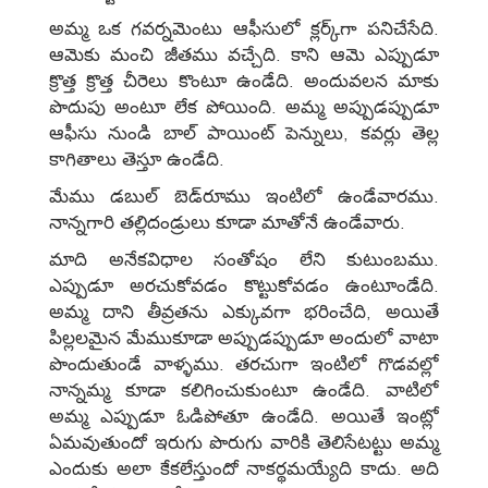
అమ్మ ఒక గవర్నమెంటు ఆఫీసులో క్లర్క్‌గా పనిచేసేది.
ఆమెకు మంచి జీతము వచ్చేది. కాని ఆమె ఎప్పుడూ
క్రొత్త క్రొత్త చీరెలు కొంటూ ఉండేది. అందువలన మాకు
పొదుపు అంటూ లేక పోయింది. అమ్మ అప్పుడప్పుడూ
ఆఫీసు నుండి బాల్‌ పాయింట్‌ పెన్నులు, కవర్లు తెల్ల
కాగితాలు తెస్తూ ఉండేది.
మేము డబుల్‌ బెడ్‌రూము ఇంటిలో ఉండేవారము.
నాన్నగారి తల్లిదండ్రులు కూడా మాతోనే ఉండేవారు.
మాది అనేకవిధాల సంతోషం లేని కుటుంబము.
ఎప్పుడూ అరచుకోవడం కొట్టుకోవడం ఉంటూండేది.
అమ్మ దాని తీవ్రతను ఎక్కువగా భరించేది, అయితే
పిల్లలమైన మేముకూడా అప్పుడప్పుడూ అందులో వాటా
పొందుతుండే వాళ్ళము. తరచుగా ఇంటిలో గొడవల్లో
నాన్నమ్మ కూడా కలిగించుకుంటూ ఉండేది. వాటిలో
అమ్మ ఎప్పుడూ ఓడిపోతూ ఉండేది. అయితే ఇంట్లో
ఏమవుతుందో ఇరుగు పొరుగు వారికి తెలిసేటట్టు అమ్మ
ఎందుకు అలా కేకలేస్తుందో నాకర్థమయ్యేది కాదు. అది