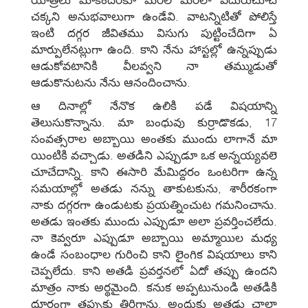
చక్కని అనుభవాలుగా ఉండేవి. వాటన్నిటితో పోలిస్తే
ఇంటి దగ్గర జీవితము విసుగు పుట్టించేదిగా ఏ
మార్పులేనట్లుగా ఉంది. కాని నేను హాస్టల్లో ఉన్నప్పుడు
ఆడుకోవటానికి వీలవ్వని నా తమ్ముడుతో
ఆడుకొనుటను నేను ఆనందించాను.
ఆ దినాల్లో నేనొక ఉలికి పడే విషయాన్ని
తెలుసుకొన్నాను. మా బంధువు కుర్రాడొకడు, 17
సంవత్సరాల అబ్బాయి అంతకు ముందు లాగానే మా
యింటికి వచ్చాడు. అతడిని ఎప్పుడూ ఒక అన్నయ్యవలె
చూచేదాన్ని. కాని ఈసారి మేమిద్దరం ఒంటరిగా ఉన్న
సమయాల్లో అతడు నన్ను తాకుటకును, శారీరకంగా
నాకు దగ్గరగా ఉండుటకు ప్రయత్నించుట గమనించాను.
అతడు ఇంతకు ముందు ఎప్పుడూ అలా ప్రవర్తించలేదు.
నా కెవ్వరూ ఎప్పుడూ అబ్బాయి అమ్మాయిల మధ్య
ఉండే సంబంధాల గురించి కాని లైంగిక విషయాలు కాని
చెప్పలేదు. కాని అతడి ప్రవర్తనలో ఏదో తప్పు ఉందని
మాత్రం నాకు అర్థమైంది. కనుక అప్పటునుండి అతడికి
దూరంగా తప్పుకు తిరిగాను. అందుకు అతడు చాలా