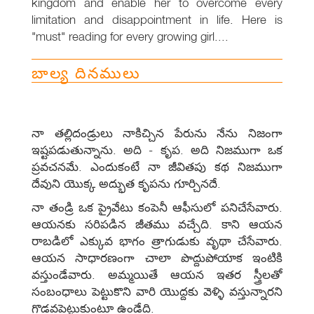
kingdom and enable her to overcome every
limitation and disappointment in life. Here is
"must" reading for every growing girl....
బాల్య దినములు
నా తల్లిదండ్రులు నాకిచ్చిన పేరును నేను నిజంగా
ఇష్టపడుతున్నాను. అది - కృప. అది నిజముగా ఒక
ప్రవచనమే. ఎందుకంటే నా జీవితపు కథ నిజముగా
దేవుని యొక్క అద్భుత కృపను గూర్చినదే.
నా తండ్రి ఒక ప్రైవేటు కంపెనీ ఆఫీసులో పనిచేసేవారు.
ఆయనకు సరిపడిన జీతము వచ్చేది. కాని ఆయన
రాబడిలో ఎక్కువ భాగం త్రాగుడుకు వృథా చేసేవారు.
ఆయన సాధారణంగా చాలా పొద్దుపోయాక ఇంటికి
వస్తుండేవారు. అమ్మయితే ఆయన ఇతర స్త్రీలతో
సంబంధాలు పెట్టుకొని వారి యొద్దకు వెళ్ళి వస్తున్నారని
గొడవపెట్టుకుంటూ ఉండేది.