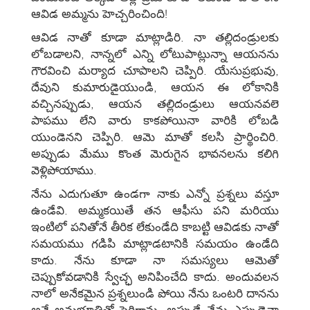
ఆవిడ అమ్మను హెచ్చరించింది!
ఆవిడ నాతో కూడా మాట్లాడిరి. నా తల్లిదండ్రులకు
లోబడాలని, నాన్నలో ఎన్ని లోటుపాట్లున్నా ఆయనను
గౌరవించి మర్యాద చూపాలని చెప్పిరి. యేసుప్రభువు,
దేవుని కుమారుడైయుండి, ఆయన ఈ లోకానికి
వచ్చినప్పుడు, ఆయన తల్లిదండ్రులు ఆయనవలె
పాపము లేని వారు కాకపోయినా వారికి లోబడి
యుండెనని చెప్పిరి. ఆమె మాతో కలసి ప్రార్థించిరి.
అప్పుడు మేము కొంత మెరుగైన భావనలను కలిగి
వెళ్లిపోయాము.
నేను ఎదుగుతూ ఉండగా నాకు ఎన్నో ప్రశ్నలు వస్తూ
ఉండేవి. అమ్మకయితే తన ఆఫీసు పని మరియు
ఇంటిలో పనితోనే తీరిక లేకుండేది కాబట్టి ఆవిడకు నాతో
సమయము గడిపి మాట్లాడటానికి సమయం ఉండేది
కాదు. నేను కూడా నా సమస్యలు ఆమెతో
చెప్పుకోవడానికి స్వేచ్ఛ అనిపించేది కాదు. అందువలన
నాలో అనేకమైన ప్రశ్నలుండి పోయి నేను ఒంటరి దానను
అనే అనుభూతితో పెరిగాను. అప్పుడే నేను ఎప్పుడైనా