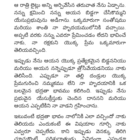
ఆ రాత్రి లైట్లు అన్ని ఆర్పివేసిన తరువాత నేను ఏడ్చాను.
నన్ను క్షమించి నన్ను ఆయన బిడ్డగా చేసికొమ్మని
యేసుప్రభువును అడిగాను. ఒక్కమారుగా సంతోషము
మరియు శాంతి నా హృదయములోనికి వచ్చాయి.
అప్పటి వరకు నన్ను ఎవరూ ప్రేమించడం లేదని భావించే
నాకు, నా రక్షకుని యొక్క ప్రేమ ఒక్కమారుగా
తెలియవచ్చింది.
ఇప్పుడు నేను ఆయన యొక్క ప్రత్యేకమైన బిడ్డననియు
మరియు ఆయన నన్నెప్పుడూ త్రోసివేయడనియు నాకు
తెలిసింది. ఎప్పుడూ నా తల్లి దండ్రుల యొక్క
ప్రేమగురించి నమ్మకము లేని నా హృదయానికి ఒక
బలమైన భద్రతా భావము కలిగింది. ఇప్పుడు నేను
ప్రభువైన యేసుక్రీస్తుకు చెందిన దాననని మరియు
ఆయన ఎప్పటికిని నా వాడని గ్రహించాను.
ఇటువంటి భద్రతా భావం నాలోనికి ఎలా వచ్చిందో నాకు
తెలియదు ఎందుకంటే ఈ విషయాల గూర్చి నాకు
ఎవ్వరూ చెప్పలేదు. కాని ఇప్పుడు వెనక్కు తిరిగి
చూచుకొంటే, పరిశుద్ధాత్ముడు ఏవిధంగా ఎప్పుడూ