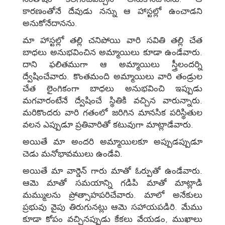
కారణంతోనే దేవుడు నన్ను ఆ హాస్టల్లో ఉంచాడని
అనుకోనేదానను.
మా హాస్టల్లో తల్లి చనిపోయి వారి సవితి తల్లి చేత
బాధలు అనుభవించిన అమ్మాయిలు కూడా ఉండేవారు.
దాని ఫలితముగా ఆ అమ్మాయిలు స్త్రీలందర్ని
ద్వేషించేవారు. కొంతమంది అమ్మాయిలు వారి తండ్రుల
చేత లైంగికంగా బాధలు అనుభవించి ఇప్పుడు
మగవారంటేనే ద్వేషించే స్థితికి వచ్చిన వారున్నారు.
మరికొందరు వారి గతంలో జరిగిన మానసిక పరిస్థితుల
వలన ఎప్పుడూ ప్రతివారితో కటువుగా మాట్లాడేవారు.
అయితే మా అందరి అమ్మాయిలకూ అప్పుడప్పుడూ
చెడు మనోభావములు ఉండేవి.
అయితే మా వార్డెన్‌ గారు మాతో ఓర్పుతో ఉండేవారు.
ఆమె మాతో సమయాన్ని గడిపి మాతో మాట్లాడి
మమ్ములను ప్రోత్సాహపరిచేవారు. మాలో అనేకులు
ప్రభువు వైపు తిరుగునట్లు ఆమె సహాయపడిరి. మేము
కూడా కోపం వచ్చినప్పుడు కేకలు వేయడం, ముఖాలు