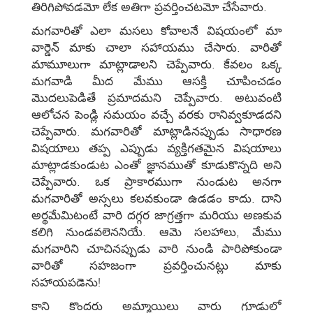
తిరిగిపోవడమో లేక అతిగా ప్రవర్తించటమో చేసేవారు.
మగవారితో ఎలా మసలు కోవాలనే విషయంలో మా
వార్డెన్‌ మాకు చాలా సహాయము చేసారు. వారితో
మామూలుగా మాట్లాడాలని చెప్పేవారు. కేవలం ఒక్క
మగవాడి మీద మేము ఆసక్తి చూపించడం
మొదలుపెడితే ప్రమాదమని చెప్పేవారు. అటువంటి
ఆలోచన పెండ్లి సమయం వచ్చే వరకు రానివ్వకూడదని
చెప్పేవారు. మగవారితో మాట్లాడినప్పుడు సాధారణ
విషయాలు తప్ప ఎప్పుడు వ్యక్తిగతమైన విషయాలు
మాట్లాడకుండుట ఎంతో జ్ఞానముతో కూడుకొన్నది అని
చెప్పేవారు. ఒక ప్రాకారముగా నుండుట అనగా
మగవారితో అస్సలు కలవకుండా ఉడడం కాదు. దాని
అర్థమేమిటంటే వారి దగ్గర జాగ్రత్తగా మరియు అణకువ
కలిగి నుండవలెననియే. ఆమె సలహాలు, మేము
మగవారిని చూచినప్పుడు వారి నుండి పారిపోకుండా
వారితో సహజంగా ప్రవర్తించునట్లు మాకు
సహాయపడెను!
కాని కొందరు అమ్మాయిలు వారు గూడులో