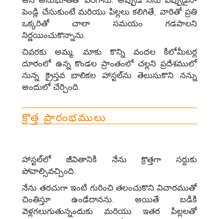
పెండ్లి చేసుకుంటే మరియు పిల్లలు కలిగితే, వారితో ప్రతి
ఒక్కరితో చాలా సమయం గడపాలని
నిర్ణయించుకొన్నాను.
చివరకు అమ్మ, మాకు కొన్ని వందల కిలోమీటర్ల
దూరంలో ఉన్న కొండల ప్రాంతంలో చల్లని ప్రదేశములో
నున్న క్రైస్తవ బాలికల హాస్టల్‌ను తెలుసుకొని నన్ను
అందులో చేర్చింది.
క్రొత్త ప్రారంభములు
హాస్టల్‌లో జీవితానికి నేను క్రొత్తగా సర్దుకు
పోవాల్సివచ్చింది.
నేను తరచుగా ఇంటి గురించి తలంచుకొని విచారముతో
చింతిస్తూ ఉండేదానను. అయితే బడికి
వెళ్లగలుగుతున్నందుకు మరియు ఇతర పిల్లలతో