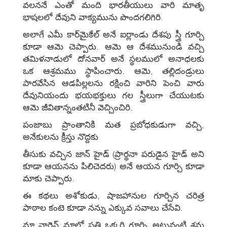
వలననే ఎంతో మంది భారతీయులు వారి మాతృ
భాషలలో దేవుని వాక్యమును పొందగలిగిరి.
అలాగే ఎమీ కార్‌మైకేల్‌ అనే ఐర్లాండు దేశపు స్త్రీ గూర్చి
కూడా ఆమె చెప్పారు. ఆమె ఆ దేశమునుండి వచ్చి
తమిళనాడులో దోనవార్‌ అనే స్థలములో అనాధలకు
ఒక ఆశ్రమము స్థాపించారు. ఆమె, తల్లిదండ్రులు
పారవేసిన ఆడపిల్లలను రక్షించి వారిని పెంచి వారు
దేవునియందు భయభక్తులు గల స్త్రీలుగా చేయుటకు
ఆమె జీవితాన్నంతటినీ వెచ్చించిరి.
పంజాబు ప్రాంతానికి మత ప్రబోధకుడుగా వచ్చి,
అనేకులను క్రీస్తు నొద్దకు
తీసుకు వచ్చిన జాన్‌ హైడ్‌ (ప్రార్థనా పరుడైన హైడ్‌ అని
కూడా ఆయనను పిలిచెదరు) అనే ఆయన గూర్చి కూడా
మాకు చెప్పారు.
ఈ కథలు అశోకుడు, షాజహానుల గూర్చిన చరిత్ర
పాఠాల కంటె కూడా నన్ను ఎక్కువ సవాలు చేసేవి.
మా వార్డెన్‌ మాలో ప్రతి ఒక్కరి గూర్చి అటువంటి శ్రమ