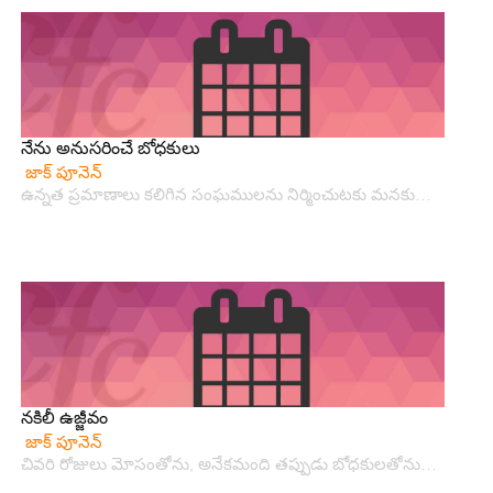
నేను అనుసరించే బోధకులు
జాక్ పూనెన్
ఉన్నత ప్రమాణాలు కలిగిన సంఘములను నిర్మించుటకు మనకు…
నకిలీ ఉజ్జీవం
జాక్ పూనెన్
చివరి రోజులు మోసంతోను, అనేకమంది తప్పుడు బోధకులతోను…