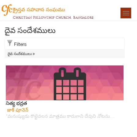
క్రైస్తవ సహవాస సంఘము
Togg
Christian Fellowship Church, Bangalore
navigat
దైవ సందేశములు
Filters
దైవ సందేశములు
నిత్య భద్రత
జాక్ పూనెన్
"మనుష్యుడు రొట్టెవలన మాత్రము కాదుగాని దేవుని నోటను…