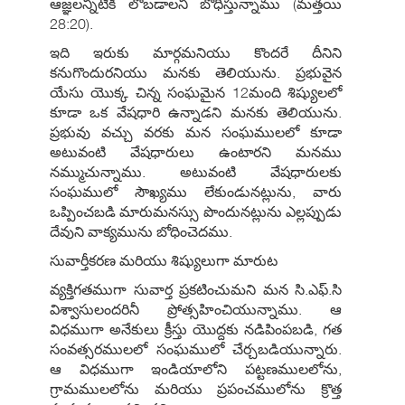
ఆజ్ఞలన్నిటికీ లోబడాలని బోధిస్తున్నాము (మత్తయి
28:20).
ఇది ఇరుకు మార్గమనియు కొందరే దీనిని
కనుగొందురనియు మనకు తెలియును. ప్రభువైన
యేసు యొక్క చిన్న సంఘమైన 12మంది శిష్యులలో
కూడా ఒక వేషధారి ఉన్నాడని మనకు తెలియును.
ప్రభువు వచ్చు వరకు మన సంఘములలో కూడా
అటువంటి వేషధారులు ఉంటారని మనము
నమ్ముచున్నాము. అటువంటి వేషధారులకు
సంఘములో సౌఖ్యము లేకుండునట్లును, వారు
ఒప్పించబడి మారుమనస్సు పొందునట్లును ఎల్లప్పుడు
దేవుని వాక్యమును బోధించెదము.
సువార్తీకరణ మరియు శిష్యులుగా మారుట
వ్యక్తిగతముగా సువార్త ప్రకటించుమని మన సి.ఎఫ్.సి
విశ్వాసులందరినీ ప్రోత్సహించియున్నాము. ఆ
విధముగా అనేకులు క్రీస్తు యొద్దకు నడిపింపబడి, గత
సంవత్సరములలో సంఘములో చేర్చబడియున్నారు.
ఆ విధముగా ఇండియాలోని పట్టణములలోను,
గ్రామములలోను మరియు ప్రపంచములోను క్రొత్త