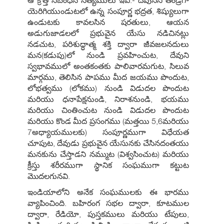
ఆ క్రొత్త నిబంధన సత్యములు ఇవి:- దేవునిని తండ్రిగా
యెరిగియుండుటలో ఉన్న సంపూర్ణ భద్రత, శిష్యులుగా
ఉండుటకు కావలసిన షరతులు, ఆయన
అడుగుజాడలలో ప్రభువైన యేసు నడిచినట్లు
నడచుట, పరిశుద్ధాత్మ శక్తి ద్వారా జీవజలనదులు
మన(కడుపు)లో నుండి ప్రవహించుట, దేవుని
స్వభావములో అంతకంతకు పాలివారమగుట, సిలువ
మార్గము, తెలిసిన పాపము మీద జయము పొందుట,
లోభత్వము (లోకము) నుండి విడుదల పొందుట
మరియు ధనాపేక్షనుండి, నిరాశనుండి, భయము
మరియు చింతించుట నుండి విడుదల పొందుట
మరియు కొండ మీద ప్రసంగము (మత్తయి 5,6మరియు
7అధ్యాయములకు) సంపూర్ణముగా విధేయత
చూపుట, దేవుడు ప్రభువైన యేసునకు చేసినదంతయు
మనకును చేస్తాడని నమ్ముట (విశ్వసించుట) మరియు
క్రీస్తు శరీరముగా స్థానిక సంఘముగా కట్టుట
మొదలగునవి.
ఇండియాలోని అనేక సంఘములకు ఈ భారము
వ్యాపించింది. బహిరంగ సభల ద్వారా, కూటముల
ద్వారా, రేడియో, పుస్తకములు మరియు టేపులు,