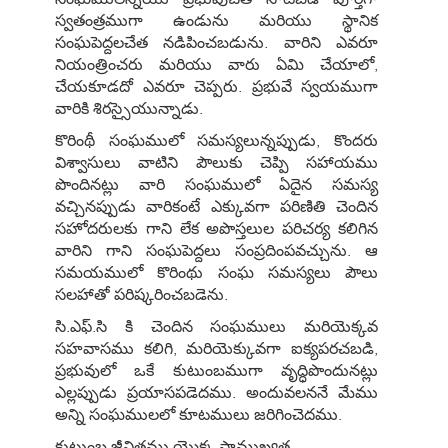
స్వతంత్రముగా ఉండును మరియు స్థానిక
సంఘపెద్దలచేత నడిపించబడును. వారిని ఎవరూ
నియంత్రించరు మరియు వారు ఏమి చేయాలో,
చేయకూడదో ఎవరూ చెప్పరు. ప్రభువే స్వయముగా
వారికి శిరస్సైయున్నాడు.
కొరింథీ సంఘములో సమస్యలున్నప్పుడు, కొందరు
విశ్వాసులు వాటిని పౌలుకు చెప్పి సహాయము
పొందినట్లు వారి సంఘములో ఏదైన సమస్య
వచ్చినప్పుడు వారికంటే ఎక్కువగా పరిణితి చెందిన
సహోదరులకు గాని లేక అపొస్తలుల పరిచర్య కలిగిన
వారిని గాని సంఘపెద్దలు సంప్రదింపవచ్చును. ఆ
సమయములో కొరింథు సంఘ సమస్యలు పౌలు
సలహాతో పరిష్కరించబడెను.
సి.ఎఫ్.సి కి చెందిన సంఘములు మరియెక్కవ
సహవాసము కలిగి, మరియెక్కువగా ఐక్యపరచబడి,
ప్రభువులో ఒకే కుటుంబముగా వృద్ధిపొందునట్లు
ఎల్లప్పుడు ప్రయాసపడెదము. అందువలననే మేము
అన్ని సంఘములలో కూటములు జరిగించెదము.
కుటుంబ జీవితము యొక్క ప్రాముఖ్యత