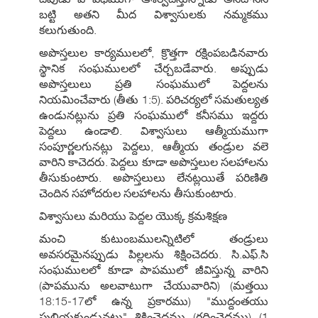
బట్టి అతని మీద విశ్వాసులకు నమ్మకము
కలుగుతుంది.
అపొస్తలుల కార్యములలో, క్రొత్తగా రక్షింపబడినవారు
స్థానిక సంఘములలో చేర్చబడేవారు. అప్పుడు
అపొస్తలులు ప్రతి సంఘములో పెద్దలను
నియమించేవారు (తీతు 1:5). పరిచర్యలో సమతుల్యత
ఉండునట్లును ప్రతి సంఘములో కనీసము ఇద్దరు
పెద్దలు ఉండాలి. విశ్వాసులు ఆత్మీయముగా
సంపూర్ణలగునట్లు పెద్దలు, ఆత్మీయ తండ్రుల వలె
వారిని కాచెదరు. పెద్దలు కూడా అపొస్తలుల సలహాలను
తీసుకుంటారు. అపొస్తలులు లేనట్లయితే పరిణితి
చెందిన సహోదరుల సలహాలను తీసుకుంటారు.
విశ్వాసులు మరియు పెద్దల యొక్క క్రమశిక్షణ
మంచి కుటుంబములన్నిటిలో తండ్రులు
అవసరమైనప్పుడు పిల్లలను శిక్షించెదరు. సి.ఎఫ్.సి
సంఘములలో కూడా పాపములో జీవిస్తున్న వారిని
(పాపమును అలవాటుగా చేయువారిని) (మత్తయి
18:15-17లో ఉన్న ప్రకారము) "ముద్దంతయు
పులియకుండునట్లు" శిక్షించెదము (గద్దించెదము) (1