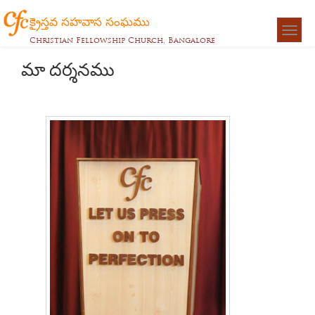
క్రైస్తవ సహవాస సంఘము
Togg
Christian Fellowship Church, Bangalore
navigat
మా దర్శనము