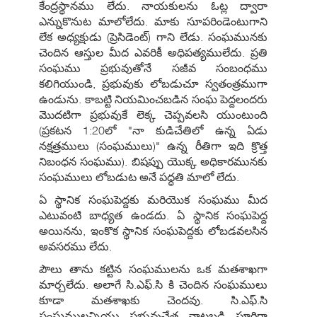
కేంద్రస్థానము లేదు. నాయకులను ఓట్ల ద్వారా
ఎన్నుకొనుట మాలోలేదు. మాకు సూపరిండెంటుగాని
లేక అధ్యక్షుడు (ప్రెసిడెంట్) గాని లేడు. సంఘమునకు
చెందిన ఆస్తుల మీద ఎవరికీ అధిపత్యములేదు. ప్రతి
సంఘము ప్రభువుతోనే సజీవ సంబంధము
కలిగియుండి, ప్రభువుకు లోబడుచూ స్వతంత్రముగా
ఉండును. కాబట్టి నియమించబడిన సంఘ పెద్దలందరు
మొదటిగా ప్రభువుకే లెక్క చెప్పవలసి యుంటుంది
(ప్రకటన 1:20లో "నా కుడిచేతిలో ఉన్న ఏడు
నక్షత్రములు (సంఘములు)" ఉన్న రీతిగా ఇది క్రొత్త
నిబంధన సంఘము). బిషప్పు యొక్క అధికారమునకు
సంఘములు లోబడుట అనే పద్ధతి మాలో లేదు.
ఏ స్థానిక సంఘపెద్దకు మరియొక సంఘము మీద
ఎటువంటి బాధ్యత ఉండదు. ఏ స్థానిక సంఘపెద్ద
అయినను, ఇంకొక స్థానిక సంఘపెద్దకు లోబడవలసిన
అవసరము లేదు.
పౌలు తాను కట్టిన సంఘములను ఒక మతశాఖగా
మార్చలేదు. అలాగే సి.ఎఫ్.సి కి చెందిన సంఘములు
కూడా మతశాఖకు చెందవు. సి.ఎఫ్.సి
సంఘములన్నియు ప్రభువుచేత నాటబడి పూర్తిగా