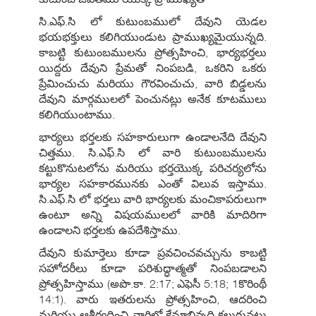
సి.ఎఫ్.సి లో కుటుంబములో దేవుని యెడల
భయభక్తులు కలిగియుండుట ప్రాముఖ్యమైయున్నది.
కాబట్టి కుటుంబములను ప్రోత్సహించి, భార్యభర్తలు
యిద్దరు దేవుని ప్రేమతో నింపబడి, ఒకరిని ఒకరు
ప్రేమించుచు మరియు గౌరవించుచు, వారి బిడ్డలను
దేవుని మార్గములలో పెంచునట్లు అనేక కూటములు
కలిగియుంటాము.
భార్యలు భర్తలకు సహకారులుగా ఉండాలనేది దేవుని
చిత్తము. సి.ఎఫ్.సి లో వారి కుటుంబములను
కట్టుకొనుటలోను మరియు భర్తయొక్క పరిచర్యలోను
భార్యల సహకారమునకు ఎంతో విలువ ఇస్తాము.
సి.ఎఫ్.సి లో భర్తలు వారి భార్యలకు మంచికాపరులుగా
ఉంటూ అన్ని విషయములలో వారికి మాదిరిగా
ఉండాలని భర్తలకు ఉపదేశిస్తాము.
దేవుని కుమార్తెలు కూడా ప్రవచించవచ్చును కాబట్టి
సహోదరీలు కూడా పరిశుద్ధాత్మతో నింపబడాలని
ప్రోత్సహిస్తాము (అపొ.కా. 2:17; ఎఫెసీ 5:18; 1కొరింథీ
14:1). వారు ఇతరులను ప్రోత్సహించి, ఆదరించి
మరియు ఆశీర్వదించి వారిలో క్షేమాభివృద్ధి కలుగునట్లు