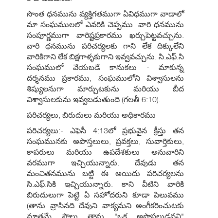
సొంత ధనమును వ్యక్తిగతముగా ఏవిధముగా వాడాలో
మా సంఘములలో ఎవరికి చెప్పము. వారి ధనమును
సంపూర్ణముగా వారిష్టప్రకారము ఖర్చుపెట్టవచ్చును.
వారి ధనమును పరిచర్యలకు గాని లేక దిక్కులేని
వారికిగాని లేక బిక్షగాళ్ళకుగాని ఇవ్వవచ్చును. సి.ఎఫ్.సి
సంఘములో వేయబడే కానుకలు - మాకున్న
దర్శనము ప్రకారము, సంఘములోని విశ్వాసులను
శిష్యులనుగా మార్చుటకును మరియు బీద
విశ్వాసులకును ఇవ్వబడుతుంది (గలతీ 6:10).
పరిచర్యలు, బిరుదులు మరియు అధికారము
పరిచర్యలు:- ఎఫెసీ 4:13లో ప్రభువైన క్రీస్తు తన
సంఘమునకు అపొస్తలులు, ప్రవక్తలు, సువార్తికులు,
కాపరులు మరియు ఉపదేశకులు అనువారిని
వరముగా ఇచ్చియున్నారు. దేవుడు తన
మంచితనమును బట్టి ఈ అయిదు పరిచర్యలను
సి.ఎఫ్.సికి ఇచ్చియున్నారు. కాని వీటిని వారికి
బిరుదులుగా పెట్టి ఏ సహోదరుని కూడా పిలువము
(తాను వ్రాసినది దేవుని వాక్యమని అంగీకరించుటకు
మాత్రమే పౌలు తాను "ఒక అపొస్తలుడనని"