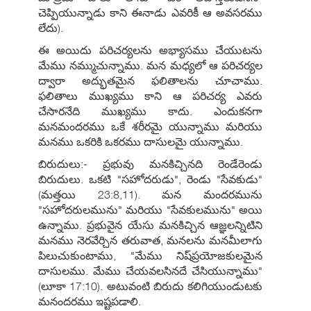
చెప్పియున్నాడు కాని ఈనాడు ఎవరికీ ఆ అవసరము
లేదు).
ఈ అయిదు పరిచర్యలను అభ్యాసము చేయుటను
మేము నమ్ముచున్నాము. మన మధ్యలో ఆ పరిచర్యల
ద్వారా అద్భుతమైన ఫలితాలను చూచాము.
ఫలితాలు ముఖ్యము కాని ఆ పరిచర్య ఎవరు
చేసారనేది ముఖ్యము కాదు. ఎందుకనగా
మనమందరము ఒకే శరీరమై యున్నాము మరియు
మనము ఒకరికి ఒకరము దాసులమై యున్నాము.
బిరుదులు:- ప్రభువు మనకిచ్చినది రెండేరెండు
బిరుదులు. ఒకటి "సహోదరుడు", రెండు "సేవకుడు"
(మత్తయి 23:8,11). మన మందరమును
"సహోదరులమును" మరియు "సేవకులమును" అయి
ఉన్నాము. ప్రభువైన యేసు మనకిచ్చిన ఆజ్ఞలన్నిటిని
మనము నెరవేర్చిన తరువాత, మనలను మనమీలాగు
పిలుచుకుంటాము, "మేము నిష్‍ప్రయోజకులమైన
దాసులము. మేము చేయవలసినదే చేసియున్నాము"
(లూకా 17:10). అటువంటి బిరుదు కలిగియుండుటకు
మనందరము ఇష్టపడాలి.