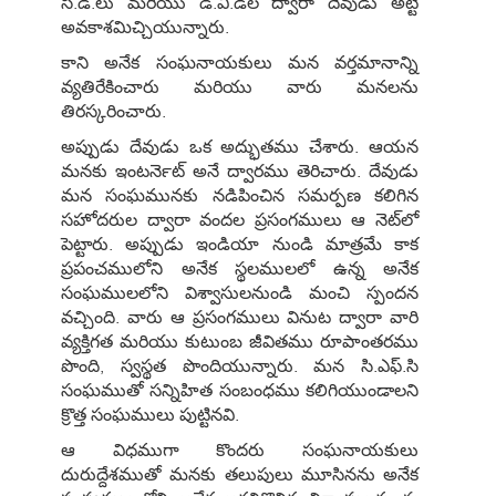
సి.డి.లు మరియు డి.వి.డిల ద్వారా దేవుడు అట్టి
అవకాశమిచ్చియున్నారు.
కాని అనేక సంఘనాయకులు మన వర్తమానాన్ని
వ్యతిరేకించారు మరియు వారు మనలను
తిరస్కరించారు.
అప్పుడు దేవుడు ఒక అద్భుతము చేశారు. ఆయన
మనకు ఇంటర్‍నెట్ అనే ద్వారము తెరిచారు. దేవుడు
మన సంఘమునకు నడిపించిన సమర్పణ కలిగిన
సహోదరుల ద్వారా వందల ప్రసంగములు ఆ నెట్‍లో
పెట్టారు. అప్పుడు ఇండియా నుండి మాత్రమే కాక
ప్రపంచములోని అనేక స్థలములలో ఉన్న అనేక
సంఘములలోని విశ్వాసులనుండి మంచి స్పందన
వచ్చింది. వారు ఆ ప్రసంగములు వినుట ద్వారా వారి
వ్యక్తిగత మరియు కుటుంబ జీవితము రూపాంతరము
పొంది, స్వస్థత పొందియున్నారు. మన సి.ఎఫ్.సి
సంఘముతో సన్నిహిత సంబంధము కలిగియుండాలని
క్రొత్త సంఘములు పుట్టినవి.
ఆ విధముగా కొందరు సంఘనాయకులు
దురుద్దేశముతో మనకు తలుపులు మూసినను అనేక