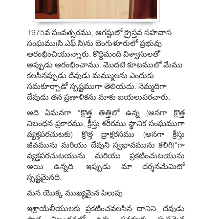
1975వ సంవత్సరము, ఆగష్టులో క్రైస్తవ సహవాస
సంఘము(సి.ఎఫ్.సి)ను బెంగుళూరులో ప్రభువు
ఆరంభించియున్నారు. కొద్దిమంది విశ్వాసులతో
అప్పుడు ఆరంభించాము. మొదటి కూటములో మేము
కలసినప్పుడు దేవుడు మమ్ములను ఎందుకు
సమకూర్చాడో స్పష్టముగా తెలియదు. నెమ్మదిగా
దేవుడు తన ప్రణాళికను మాకు బయలుపరచారు.
అది ఏమనగా "క్రొత్త తిత్తిలో ఉన్న (అనగా క్రొత్త
నిబంధన ప్రకారము, క్రీస్తు శరీరము స్థానిక సంఘముగా
వ్యక్తపరచుటకు) క్రొత్త ద్రాక్షరసము (అనగా క్రీస్తు
జీవమును మరియు దేవుని స్వభావమును కలిగి)"గా
వ్యక్తపరచుటయును మరియు ప్రకటించుటయును
అయి ఉన్నది. ఇప్పుడు మా దర్శనమేమిటో
స్పష్టమైనది.
మన యొక్క ముఖ్యమైన పిలుపు
ఇశ్రాయేలీయులకు ప్రకటించవలసిన దానిని, దేవుడు