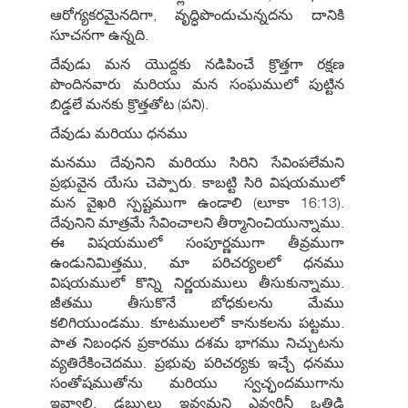
ఆరోగ్యకరమైనదిగా, వృద్ధిపొందుచున్నదను దానికి
సూచనగా ఉన్నది.
దేవుడు మన యొద్దకు నడిపించే క్రొత్తగా రక్షణ
పొందినవారు మరియు మన సంఘములో పుట్టిన
బిడ్డలే మనకు క్రొత్తతోట (పని).
దేవుడు మరియు ధనము
మనము దేవునిని మరియు సిరిని సేవింపలేమని
ప్రభువైన యేసు చెప్పారు. కాబట్టి సిరి విషయములో
మన వైఖరి స్పష్టముగా ఉండాలి (లూకా 16:13).
దేవునిని మాత్రమే సేవించాలని తీర్మానించియున్నాము.
ఈ విషయములో సంపూర్ణముగా తీవ్రముగా
ఉండునిమిత్తము, మా పరిచర్యలలో ధనము
విషయములో కొన్ని నిర్ణయములు తీసుకున్నాము.
జీతము తీసుకొనే బోధకులను మేము
కలిగియుండము. కూటములలో కానుకలను పట్టము.
పాత నిబంధన ప్రకారము దశమ భాగము నిచ్చుటను
వ్యతిరేకించెదము. ప్రభువు పరిచర్యకు ఇచ్చే ధనము
సంతోషముతోను మరియు స్వచ్ఛందముగాను
ఇవ్వాలి. డబ్బులు ఇవ్వమని ఎవ్వరినీ ఒత్తిడి