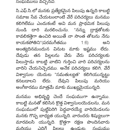
సంఘములు వచ్చినవి.
సి.ఎఫ్.సి.లో మనకు ప్రత్యేకమైన పిలుపు ఉన్నది కాబట్టి
సమాజ సేవ చేయటంలాంటి వేరే పరిచర్యలు మనము
కలిగిలేము ఎందుకంటే అవి మన ప్రాథమిక పిలుపు
నుండి దారి మరలించును. "నన్ను ద్రాక్షతోటకు
కావలికత్తెగా ఉంచిరి అయితే నా సొంత తోటను నేను
కాయకపోతిని"(పరమగీతము 1:6) అని
అంత్యదినమందున వినుట మాకు ఇష్టము లేదు.
దేవుడు తన పిల్లలను వేరు వేరు పరిచర్యలకు
పిలుస్తాడు కాబట్టి వాటిని గుర్తించి వారి పరిచర్యలను
వారిని చేయనిచ్చెదము. అనేక పరిచర్యలు కలిగి, వేరే
విశ్వాసుల యెదుట "సమతుల్యత" కలిగియున్నట్టు
కనబడాలని లేదు. దేవుని పిలుపు మరియు
అంగీకారము మాత్రమే మాకు ముఖ్యమైయున్నది.
మనము అభివృద్ధి చెందే సంఘముగా ఉన్నాము.
కాబట్టి మనతో కలిసిన క్రొత్త విశ్వాసులయెడలను, మన
సంఘములో పుట్టిపెరిగి పెద్దవారయ్యే వారియెడలను
మనకు గొప్ప బాధ్యత యున్నది. వారందరు శిష్యులుగా
మారవలసి యున్నది. క్రొత్తగా రక్షణ పొందినవారు
మరియు ఎదిగే పిల్లలు ఉండుట, సంఘము