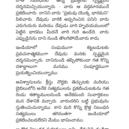
పాత నిబంధనలో ఉన్న ప్రవక్తలకు స్పష్టమైన
దర్శనమిచ్చియున్నారు - వారు ఆ వర్తమానమునే
ప్రకటించారు. దానిని వారు "ప్రభువు యొక్క భారమని"
పిలిచారు. దేవుడు వారికి అప్పగించిన పనిని వారు
ఎరుగుదురు మరియు దేవుడు వారి హృదయములలో
పెట్టిన భారము మీదనే వారి గురి ఉండేది. వారు
ఎప్పుడైనను దాని నుండి తొలగిపోయేవారు కాదు.
ఇండియాలో సంఘముగా కట్టబడుటకు
ప్రవచనాత్మకముగా దేవుడు మనకు స్పష్టమైన
దర్శనమిచ్చారు. దానినుండి తప్పిపోకుండా గత కొన్ని
దశాబ్దాలుగా మనము సంపూర్ణముగా
ప్రయత్నించియున్నాము.
అవిశ్వాసులను క్రీస్తు నొద్దకు తెచ్చుటకు మరియు
బైబిలులోని అనేక సత్యములను ప్రకటించుటకును గత
రెండు శతాబ్దములనుండి అనేకమంది సువార్తికులు
మన దేశానికి వచ్చారు. వారందరిని బట్టి ప్రభువును
స్తుతించుచున్నాము. కాని మరి కొన్ని క్రొత్త నిబంధన
సత్యములు తగినంతగా ఇండియాలో
ప్రకటించబడలేదని మేము భావించాము.