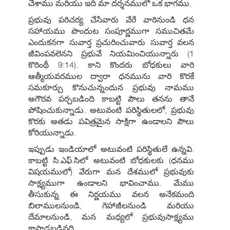
చేశాము మరియు ఇది మా దర్శనములో ఒక భాగము.
ప్రభువు పరిచర్య చేసేవారు వేరే వారినుండి ధన
సహాయము పొందుట సంపూర్ణముగా సముచితమే
ఎందుకనగా సువార్త ప్రచురించువారు సువార్త వలన
జీవింపవలెనని ప్రభువే నియమించియున్నారు (1
కొరింథీ 9:14). కాని కొందరు బోధకులు వారి
ఆత్మీయవరముల ద్వారా ధనమును వారి కొరకే
సమకూర్చు కొనుచున్నందున ప్రభువు నామము
అగౌరవ పర్చబడింది కాబట్టి పౌలు తనను తానే
పోషించుకున్నాడు. అటువంటి పరిస్థితులలో, ప్రభువు
కొరకు అతడు పవిత్రమైన సాక్షిగా ఉండాలని పౌలు
కోరియున్నాడు.
ఇప్పుడు ఇండియాలో అటువంటి పరిస్థితులే ఉన్నవి.
కాబట్టి సి.ఎఫ్.సిలో అటువంటి బోధకులకు (ధనము
విషయములో) వేరుగా మన దేశములో ప్రభువుకు
సాక్ష్యముగా ఉండాలని భావించాము. మేము
తీసుకున్న ఈ నిర్ణయము వలన అనేకమంది
బిలాములనుండి, గెహాజీలనుండి మరియు
దేమాలనుండి, మన మధ్యలో ప్రభువుసాక్ష్యము
కాపాడబడినది.