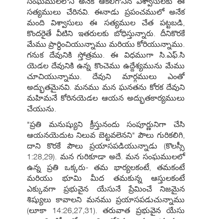
సంఘములలోని అనేక ఆకలిగొనిన విశ్వాసులకు ఈ
సత్యములు చేరినవి. ఈనాడు ప్రపంచములో అనేక
మంది విశ్వాసులు ఈ సత్యముల చేత పట్టబడి,
కొందరైతే వీటిని ఇతరులకు బోధిస్తున్నారు. దీనికొరకే
మేము ప్రార్ధించియున్నాము మరియు కోరియున్నాము.
గనుక దేవునికి స్తోత్రము. ఈ విధముగా సి.ఎఫ్.సి
యెడల దేవునికి ఉన్న కొంచెము ఉద్దేశ్యమును మేము
చూచియున్నాము. దేవుని మార్గములు ఎంతో
అద్భుతమైనవి. మనము మన ఘనతను కోరక దేవుని
మహిమనే కోరినయెడల ఆయన అద్భుతకార్యములు
చేయును.
"ప్రతి మనుష్యుని క్రీస్తునందు సంపూర్ణునిగా చేసి
ఆయనయెదుట నిలువ బెట్టవలెనని" పౌలు గురికలిగి,
దాని కొరకే పౌలు ప్రయాసపడియున్నాడు (కొలస్సీ
1:28,29). మన గురికూడా అదే. మన సంఘములలో
ఉన్న ప్రతి ఒక్కరు- తమ భార్యలకంటే, తమకంటే
మరియు భూమి మీద తమకున్న ఆస్తులకంటే
ఎక్కువగా ప్రభువైన యేసునే ప్రేమించే నిజమైన
శిష్యులు కావాలని మనము ప్రయాసపడుచున్నాము
(లూకా 14:26,27,31). తరువాత ప్రభువైన యేసు