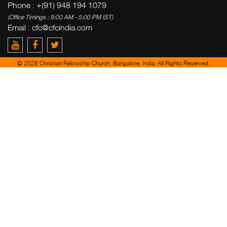
Phone : +(91) 948 194 1079
(Office Timings : 9:00 AM - 5:00 PM IST)
Email :
cfc@cfcindia.com
© 2026 Christian Fellowship Church, Bangalore, India. All Rights Reserved.