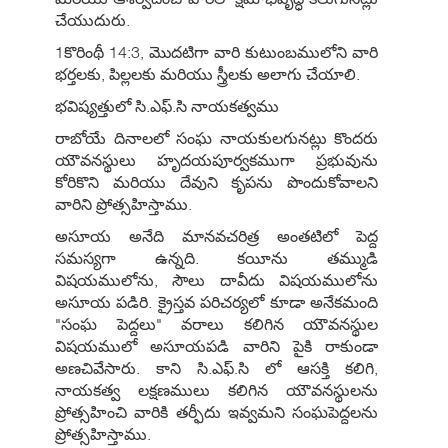
చేయుదురు.
1కొరింథీ 14:3, మొదటిగా వారి కుటుంబములోని వారి
భర్తలకు, పిల్లలకు మరియు స్త్రీలకు అలాగు చేయాలి.
భవిష్యత్తులో సి.ఎఫ్.సి నాయకత్వము
రాబోయే దినాలలో సంఘ నాయకులగునట్లు కొందరు
యౌవనస్థులు హృదయపూర్వకముగా ప్రభువును
కోరికొని మరియు దేవుని కృపను పొందుకోవాలని
వారిని ప్రోత్సహిస్తాము.
అసూయ అనేది మానవచరిత్ర అంతటిలో పెద్ద
సమస్యగా ఉన్నది. కయీను తమ్ముడి
విషయములోను, సౌలు దావీదు విషయములోను
అసూయ పడిరి. క్రైస్తవ పరిచర్యలో కూడా అనేకమంది
"సంఘ పెద్దలు" వరాలు కలిగిన యౌవనస్థుల
విషయములో అసూయపడి వారిని పైకి రాకుండా
అణచివేసారు. కాని సి.ఎఫ్.సి లో ఆసక్తి కలిగి,
నాయకత్వ లక్షణములు కలిగిన యౌవనస్థులను
ప్రోత్సహించి వారికి తర్ఫీదు ఇవ్వమని సంఘపెద్దలను
ప్రోత్సహిస్తాము.