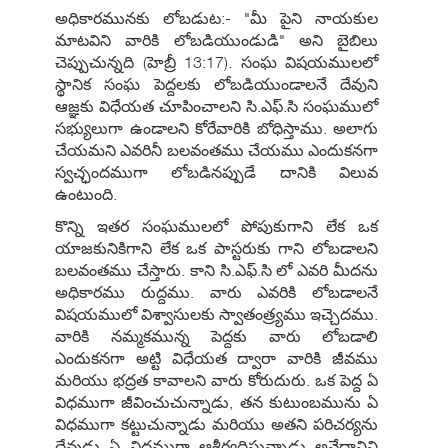
అధికారమునకు లోబడుట:- "మీ పైని నాయకుల
మాటవిని వారికి లోబడియుండుడి" అని బైబిలు
చెప్పుచున్నది (హెబ్రీ 13:17). సంఘ విషయములలో
స్థానిక సంఘ పెద్దలకు లోబడియుండాలనే దేవుని
ఆజ్ఞకు విధేయత చూపించాలని సి.ఎఫ్.సి సంఘములో
సభ్యులుగా ఉండాలని కోరేవారికి బోధిస్తాము. అలాగు
చేయమని ఎవరినీ బలవంతము చేయము ఎందుకనగా
స్వచ్ఛందముగా లోబడినప్పుడే దానికి విలువ
ఉంటుంది.
కొన్ని ఇతర సంఘములలో పోపుకుగాని లేక ఒక
యాజకునికిగాని లేక ఒక పాస్టరుకు గాని లోబడాలని
బలవంతము చేస్తారు. కాని సి.ఎఫ్.సి లో ఎవరి మీదను
అధికారము రుద్దము. వారు ఎవరికి లోబడాలనే
విషయములో విశ్వాసులకు స్వాతంత్ర్యము ఇచ్చెదము.
వారికి నమ్మకమున్న పెద్దకు వారు లోబడాలి
ఎందుకనగా అట్టి విధేయత ద్వారా వారికి జీవము
మరియు భద్రత కావాలని వారు కోరుదురు. ఒక పెద్ద ఏ
విధముగా జీవించుచున్నాడు, తన కుటుంబమును ఏ
విధముగా కట్టుచున్నాడు మరియు అతని పరిచర్యను
దేవుడు ఏ విధముగా ఆశీర్వదిస్తున్నాడు అనేదానిని