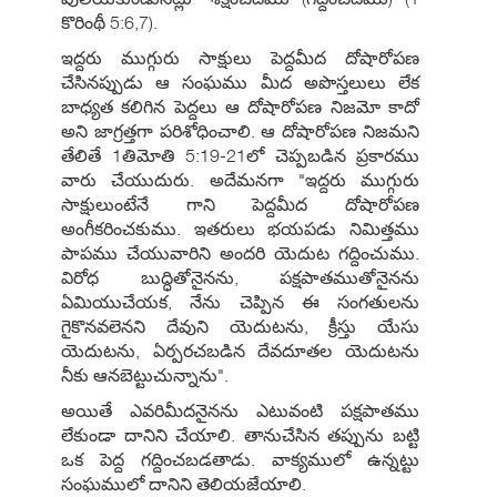
కొరింథీ 5:6,7).
ఇద్దరు ముగ్గురు సాక్షులు పెద్దమీద దోషారోపణ
చేసినప్పుడు ఆ సంఘము మీద అపొస్తలులు లేక
బాధ్యత కలిగిన పెద్దలు ఆ దోషారోపణ నిజమో కాదో
అని జాగ్రత్తగా పరిశోధించాలి. ఆ దోషారోపణ నిజమని
తేలితే 1తిమోతి 5:19-21లో చెప్పబడిన ప్రకారము
వారు చేయుదురు. అదేమనగా "ఇద్దరు ముగ్గురు
సాక్షులుంటేనే గాని పెద్దమీద దోషారోపణ
అంగీకరించకుము. ఇతరులు భయపడు నిమిత్తము
పాపము చేయువారిని అందరి యెదుట గద్దించుము.
విరోధ బుద్ధితోనైనను, పక్షపాతముతోనైనను
ఏమియుచేయక, నేను చెప్పిన ఈ సంగతులను
గైకొనవలెనని దేవుని యెదుటను, క్రీస్తు యేసు
యెదుటను, ఏర్పరచబడిన దేవదూతల యెదుటను
నీకు ఆనబెట్టుచున్నాను".
అయితే ఎవరిమీదనైనను ఎటువంటి పక్షపాతము
లేకుండా దానిని చేయాలి. తానుచేసిన తప్పును బట్టి
ఒక పెద్ద గద్దించబడతాడు. వాక్యములో ఉన్నట్టు
సంఘములో దానిని తెలియజేయాలి.