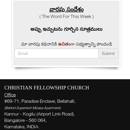
వారపు సందేశం
( The Word For This Week )
అప్పు ఇచ్చుటను గూర్చిన సూత్రములు
మా వారపు కథనానికి
ఉచితం
గా సభ్యత్వాన్ని పొందండి
Submit
CHRISTIAN FELLOWSHIP CHURCH
Office
#69-71, Paradise Enclave, Bellahalli,
(Behind Supertech Micasa Apartment)
Kannur - Kogilu (Airport Link Road),
Bangalore - 560 064,
Karnataka, INDIA.