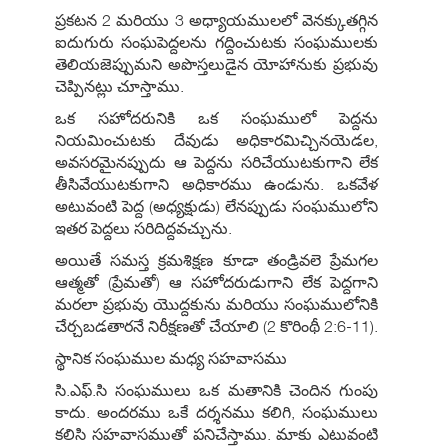
ప్రకటన 2 మరియు 3 అధ్యాయములలో వెనక్కుతగ్గిన
ఐదుగురు సంఘపెద్దలను గద్దించుటకు సంఘములకు
తెలియజెప్పుమని అపొస్తలుడైన యోహానుకు ప్రభువు
చెప్పినట్లు చూస్తాము.
ఒక సహోదరునికి ఒక సంఘములో పెద్దను
నియమించుటకు దేవుడు అధికారమిచ్చినయెడల,
అవసరమైనప్పుదు ఆ పెద్దను సరిచేయుటకుగాని లేక
తీసివేయుటకుగాని అధికారము ఉండును. ఒకవేళ
అటువంటి పెద్ద (అధ్యక్షుడు) లేనప్పుడు సంఘములోని
ఇతర పెద్దలు సరిదిద్దవచ్చును.
అయితే సమస్త క్రమశిక్షణ కూడా తండ్రివలె ప్రేమగల
ఆత్మతో (ప్రేమతో) ఆ సహోదరుడుగాని లేక పెద్దగాని
మరలా ప్రభువు యొద్దకును మరియు సంఘములోనికి
చేర్చబడతారనే నిరీక్షణతో చేయాలి (2 కొరింథీ 2:6-11).
స్థానిక సంఘముల మధ్య సహవాసము
సి.ఎఫ్.సి సంఘములు ఒక మతానికి చెందిన గుంపు
కాదు. అందరము ఒకే దర్శనము కలిగి, సంఘములు
కలిసి సహవాసముతో పనిచేస్తాము. మాకు ఎటువంటి