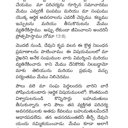
చేయము. మా పరిచర్యను గూర్చిన సమాచారము
మేము ఎవ్వరికీ పంపము మరియు మా సంఘము
యొక్క ఆర్ధిక అవసరాలను ఎవరికీ చెప్పము. కట్నము
ఇచ్చుటను మరియు తీసుకొనుటను మేము
వ్యతిరేకిస్తాము. అప్పు లేకుండా జీవించాలని అందరినీ
ప్రోత్సహిస్తాము (రోమా 13:8).
మొదటి నుండి, దేవుని కృప వలన ఈ క్రొత్త నిబంధన
ప్రమాణాలను పాటించాము. ఈ విషయములలో మా
వైఖరిని అనేక సంఘముల వారు విమర్శించి మరియు
వ్యతిరేకించారు. కాని మేము దేనికొరకు నిలబడ్డామో
మాకు తెలియును మరియు ప్రభువు వచ్చు
పర్యంతము మేము నిలిచెదము.
పౌలు వలె మా సంఘ పెద్దలందరు వారిని వారే
పోషించుకుంటారు (ఆర్ధిక విషయములలో). కొంతమంది
విశ్వాసులనుండి కొన్నిసార్లు బహుమతులు
తీసుకున్నారు. కాని పౌలు తన వ్యక్తిగత పరిచర్య
అవసరములకు అతడు కేవలము బహుమతులమీదనే
ఆధారపడలేదు. తన అవసరమంతటినీ తీర్చే దేవుని
యందు నమ్మికయుంచాడు. మేము కూడా అలాగే