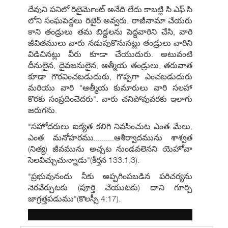
దేవుని పనిలో రిటైర్‍మెంట్ అనేది లేదు కాబట్టి సి.ఎఫ్.సి
లోని సంఘపెద్దలు రిటైర్ అవ్వరు. రాజీనామా చేయరు
కాని తండ్రులు తమ బిడ్డలను పెద్దవారిని చేసి, వారి
జీవితములు వారు నడుపుకొనునట్లు తండ్రులు వారిని
విడిచినట్లు వీరు కూడా చేయుదురు. అటువంటి
దీనులైన, దైవజనులైన, ఆత్మీయ తండ్రులు, తరువాత
కూడా గౌరవించబడుదురు, గొప్పగా ఎంచబడుదురు
మరియు వారి "ఆత్మీయ కుమారులు వారి సలహా
కొరకు సంప్రదించెదరు". వారు చనిపోవువరకు ఇలాగు
జరుగను.
"సహోదరులు ఐక్యత కలిగి నివసించుట ఎంత మేలు.
ఎంత మనోహరము..........ఆశీర్వాదమును శాశ్వత
(నిత్య) జీవమును అచ్చట నుండవలెనని యెహోవా
సెలవిచ్చుచున్నాడు"(కీర్తన 133:1,3).
"ప్రభువునందు నీకు అప్పగింపబడిన పరిచర్యను
నెరవేర్చుటకు (పూర్తి చేయుటకు) దాని గూర్చి
జాగ్రత్తపడుము"(కొలస్సీ 4:17).