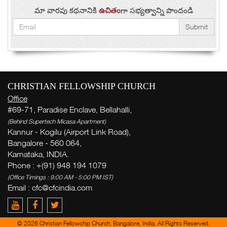
మా వారపు కథనానికి
ఉచితం
గా సభ్యత్వాన్ని పొందండి
Submit
CHRISTIAN FELLOWSHIP CHURCH
Office
#69-71, Paradise Enclave, Bellahalli,
(Behind Supertech Micasa Apartment)
Kannur - Kogilu (Airport Link Road),
Bangalore - 560 064,
Karnataka, INDIA.
Phone : +(91) 948 194 1079
(Office Timings : 9:00 AM - 5:00 PM IST)
Email :
cfc@cfcindia.com
© 2026 Christian Fellowship Church, Bangalore, India. All Rights Reserved.