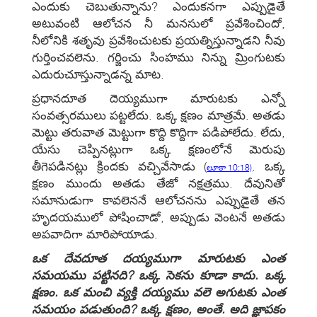
ఎందుకు చెబుతున్నాను? ఎందుకనగా ఎప్పుడైతే
అటువంటి ఆలోచన నీ మనసులో ప్రవేశించిందో,
నీలోనికి శతృవు ప్రవేశించుటకు ప్రయత్నిస్తున్నాడని నీవు
గుర్తించవలెను. గర్జించు సింహము నిన్ను మ్రింగుటకు
ఎదురుచూస్తున్నాడన్న మాట.
ప్రధానదూత దెయ్యముగా మారుటకు ఎన్నో
సంవత్సరములు పట్టలేదు. ఒక్క క్షణం మాత్రమే. అతడు
మెట్టు తరువాత మెట్టుగా కొద్ది కొద్దిగా పడిపోలేదు. లేదు,
యేసు చెప్పినట్లుగా ఒక్క క్షణంలోనే మెరుపు
తీగెపడినట్లు క్రిందకు వచ్చివేసాడు
(
. ఒక్క
లూకా 10:18)
క్షణం ముందు అతడు తేజో నక్షత్రము. దేవునితో
సమానుడుగా కావలెననే ఆలోచనను ఎప్పుడైతే తన
హృదయములో పోషించాడో, అప్పుడు వెంటనే అతడు
అపవాదిగా మారిపోయాడు.
ఒక దేవదూత దయ్యముగా మారుటకు ఎంత
సమయము పట్టినది? ఒక్క సెకను కూడా కాదు. ఒక్క
క్షణం. ఒక మంచి వ్యక్తి దయ్యము వలె అగుటకు ఎంత
సమయం పడుతుంది? ఒక్క క్షణం, అంతే. అది జ్ఞాపకం