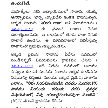
ఉంచుకోండి.
యెహెజ్కేలు 28వ అధ్యాయములో సాతాను యొక్క
ఆవిర్భావము గూర్చి చెప్పబడిన ఇంకొక భాగమున్నది.
అక్కడ సాతాను
''తూరు రాజు''
అని పిలువబడెను
(
. ఈ ప్రపంచ రాజుల వెనుక
యెహెజ్కేలు 28:12)
దురాత్మలుండును. ఆ కాలములో తూరు రాజు వెనుక
సాతానే ఉండెను. ఆ మానవరాజులో నివసిస్తున్న
సాతానుతో ప్రభువు చెప్పుచుండెను.
అక్కడ ప్రభువు సాతాను ఏదేను వనములో
నుండినప్పటి విషయమును జ్ఞాపకము చేసెను
(
. ఇది ఏదేను వనములో ఆదాము
యెహెజ్కేలు 28:13)
హవ్వలు ఉండక మునుపే సాతాను అక్కడ ఉండెనను
విషయాన్ని చెప్తుంది. మరియు అక్కడ ప్రభువు సాతాను
ఎలాగు,
''నీవు నియమింపబడిన దినము మొదలుకొని
పాపము నీయందు కనబడు వరకు ప్రవర్తన
విషయములో, నీవు యధార్థవంతుడవుగా నుంటివి''
(16,17 వ)
అని జ్ఞాపకము చేసెను.