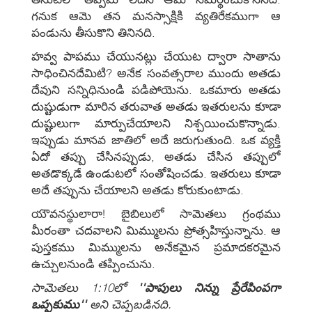
గనుక ఆమె తన మనస్సాక్షికి వ్యతిరేకముగా ఆ
పండును తీసుకొని తినినది.
హవ్వ పాపము చేయునట్లు చేయుట ద్వారా సాతాను
సాధించినదేమిటి? అనేక సంవత్సరాల ముందు అతడు
దేవుని సన్నిధినుండి పడిపోయెను. ఒకమారు అతడు
దుష్టుడుగా మారిన తరువాత అతడు ఇతరులను కూడా
దుష్టులుగా మార్పుచేయాలని నిశ్చయించుకొన్నాడు.
ఇప్పుడు మానవ జాతిలో అదే జరుగుతుంది. ఒక వ్యక్తి
ఏదో తప్పు చేసినప్పుడు, అతడు చేసిన తప్పులో
అతడొక్కడే ఉండుటలో సంతోషించడు. ఇతరులు కూడా
అదే తప్పును చేయాలని అతడు కోరుకుంటాడు.
యౌవనస్థులారా! బైబిలులో సామెతలు గ్రంథము
మీరంతా చదవాలని మిమ్ములను ప్రోత్సహిస్తున్నాను. ఆ
పుస్తకము మిమ్ములను అనేకమైన ప్రమాదకరమైన
ఉచ్చులనుండి తప్పించును.
సామెతలు 1:10లో
''పాపులు నిన్ను ప్రేరేపింపగా
ఒప్పకుము''
అని చెప్పబడినది.