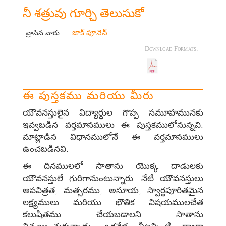
నీ శత్రువు గూర్చి తెలుసుకో
జాక్ పూనెన్
వ్రాసిన వారు :
Download Formats:
ఈ పుస్తకము మరియు మీరు
యౌవనస్తులైన విద్యార్ధుల గొప్ప సమూహమునకు
ఇవ్వబడిన వర్తమానములు ఈ పుస్తకములోనున్నవి.
మాట్లాడిన విధానములోనే ఈ వర్తమానములు
ఉంచబడినవి.
ఈ దినములలో సాతాను యొక్క దాడులకు
యౌవనస్తులే గురిగానుంటున్నారు. నేటి యౌవనస్తులు
అపవిత్రత, మత్సరము, అసూయ, స్వార్ధపూరితమైన
లక్ష్యములు మరియు భౌతిక విషయములచేత
కలుషితము చేయబడాలని సాతాను