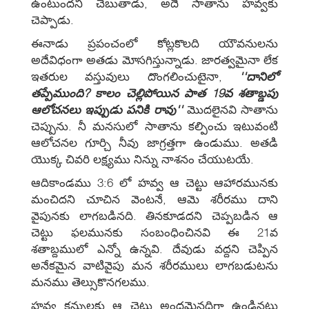
ఉంటుందని చెబుతాడు, అదే సాతాను హవ్వకు
చెప్పాడు.
ఈనాడు ప్రపంచంలో కోట్లకొలది యౌవనులను
అదేవిధంగా అతడు మోసగిస్తున్నాడు. జారత్వమైనా లేక
ఇతరుల వస్తువులు దొంగలించుటైనా,
''దానిలో
తప్పేముంది? కాలం చెల్లిపోయిన పాత 19వ శతాబ్డపు
ఆలోచనలు ఇప్పుడు పనికి రావు''
మొదలైనవి సాతాను
చెప్పును. నీ మనసులో సాతాను కల్పించు ఇటువంటి
ఆలోచనల గూర్చి నీవు జాగ్రత్తగా ఉండుము. అతడి
యొక్క చివరి లక్ష్యము నిన్ను నాశనం చేయుటయే.
ఆదికాండము 3:6 లో హవ్వ ఆ చెట్టు ఆహారమునకు
మంచిదని చూచిన వెంటనే, ఆమె శరీరము దాని
వైపునకు లాగబడినది. తినకూడదని చెప్పబడిన ఆ
చెట్టు ఫలమునకు సంబంధించినవి ఈ 21వ
శతాబ్దములో ఎన్నో ఉన్నవి. దేవుడు వద్దని చెప్పిన
అనేకమైన వాటివైపు మన శరీరములు లాగబడుటను
మనము తెల్సుకొనగలము.
హవ్వ కన్నులకు ఆ చెట్టు అందమైనదిగా ఉండినట్లు