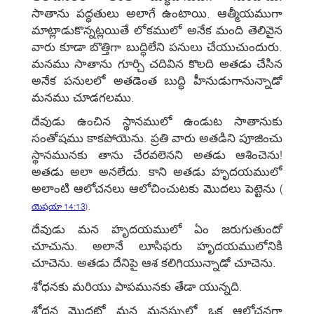
సాతాను పద్ధతులు అలాగే ఉంటాయి. ఆత్మీయముగా
మాట్లాడుకొన్నట్లయితే లోకములో అనేక మంది తెలివైన
వారు కూడా బొత్తిగా బుద్ధిలేని పనులు చేయుచుందురు.
మనము సాతాను గూర్చి చదివిన కొలది అతడు చేసిన
అనేక పనులలో అతడెంత బుద్ధి హీనుడుగానున్నాడో
మనము చూడగలము.
దేవుడు ఉంచిన స్థానములో ఉండుట సాతానుకు
సంతోషము కాకపోయెను. ప్రతి వారు అతడిని పూజించు
స్థానమునకు తాను చేరవలెనని అతడు ఆశించెను!
అతడు అలా అనలేదు. కాని అతడు హృదయములో
అలాంటి ఆలోచనలు ఆలోచించుటకు మొదలు పెట్టెను
(
.
యెషయా 14:13)
దేవుడు మన హృదయములో ఏం జరుగుతుందో
చూచును. అలానే లూసిఫరు హృదయములోనికి
చూచెను. అతడు దేనిపై ఆశ కలిగియున్నాడో చూచెను.
శోధనకు మరియు పాపమునకు తేడా యున్నది.
శోధన మొదట్లో మన మనస్సులో ఒక ఆలోచనగా