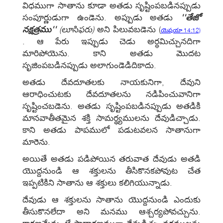
విధముగా సాతాను కూడా అతడు సృష్టింపబడినప్పుడు
సంపూర్ణుడుగా ఉండెను. అప్పుడు అతడు
''తేజో
నక్షత్రము''
(లూసిఫరు)
అని పిలువబడెను
(
యెషయా 14:12)
. ఆ పేరు ఇప్పుడు చెడు అర్ధమిచ్చునదిగా
మారిపోయెను. కాని అతడు మొదట
సృజింపబడినప్పుడు అలాగుండెడిదికాదు.
అతడు దేవదూతలకు నాయకునిగా, దేవుని
ఆరాధించుటకు దేవదూతలను నడిపించువానిగా
సృష్టించబడెను. అతడు సృష్టింపబడినప్పుడు అతడికి
మానవాతీతమైన శక్తి సామర్థ్యములను దేవుడిచ్చాడు.
కాని అతడు పాపములో పడుటవలన సాతానుగా
మారెను.
అయితే అతడు పడిపోయిన తరువాత దేవుడు అతడి
యొద్దనుండి ఆ శక్తులను తీసికొనకపోవుట చేత
ఇప్పటికిని సాతాను ఆ శక్తులు కలిగియున్నాడు.
దేవుడు ఆ శక్తులను సాతాను యొద్దనుండి ఎందుకు
తీసుకొనలేదా అని మనము ఆశ్చర్యపోవచ్చును.