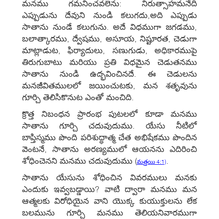
మనము గమనించవలెను: నిరుత్సాహమనేది
ఎప్పుడును దేవుని నుండి కలుగదు,అది ఎప్పుడు
సాతాను నుండే కలుగును. అదే విధముగా జగడము,
బలాత్కారము, ద్వేషము, అసూయ, నిష్టూరత, చెడుగా
మాట్లాడుట, ఫిర్యాదులు, సణుగుడు, అధికారముపై
తిరుగుబాటు మరియు ప్రతి విధమైన చెడుతనము
సాతాను నుండి ఉద్భవించినదే. ఈ చెడులను
మనజీవితములలో జయించుటకు, మన శతృవును
గూర్చి తెలిసికొనుట ఎంతో మంచిది.
క్రొత్త నిబంధన ప్రారంభ పుటలలో కూడా మనము
సాతాను గూర్చి చదువుదుము. యేసు నీటిలో
బాప్తిస్మము పొంది పరిశుద్ధాత్మ చేత అభిషేకము పొందిన
వెంటనే, సాతాను అరణ్యములో ఆయనను ఎదిరించి
శోధించెనని మనము చదువుదుము
(
.
మత్తయి 4:1)
సాతాను యేసును శోధించిన వివరములు మనకు
ఎందుకు ఇవ్వబడ్డాయి? వాటి ద్వారా మనము మన
ఆత్మలకు విరోధియైన వాని యొక్క కుయుక్తులను లేక
బలమును గూర్చి మనము తెలియనివారముగా