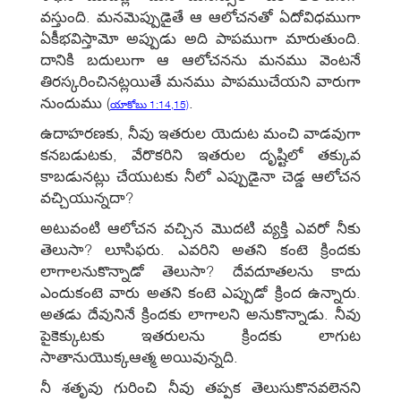
వస్తుంది. మనమెప్పుడైతే ఆ ఆలోచనతో ఏదోవిధముగా
ఏకీభవిస్తామో అప్పుడు అది పాపముగా మారుతుంది.
దానికి బదులుగా ఆ ఆలోచనను మనము వెంటనే
తిరస్కరించినట్లయితే మనము పాపముచేయని వారుగా
నుందుము
(
.
యాకోబు 1:14,15)
ఉదాహరణకు, నీవు ఇతరుల యెదుట మంచి వాడవుగా
కనబడుటకు, వేరొకరిని ఇతరుల దృష్టిలో తక్కువ
కాబడునట్లు చేయుటకు నీలో ఎప్పుడైనా చెడ్డ ఆలోచన
వచ్చియున్నదా?
అటువంటి ఆలోచన వచ్చిన మొదటి వ్యక్తి ఎవరో నీకు
తెలుసా? లూసిఫరు. ఎవరిని అతని కంటె క్రిందకు
లాగాలనుకొన్నాడో తెలుసా? దేవదూతలను కాదు
ఎందుకంటె వారు అతని కంటె ఎప్పుడో క్రింద ఉన్నారు.
అతడు దేవునినే క్రిందకు లాగాలని అనుకొన్నాడు. నీవు
పైకెక్కుటకు ఇతరులను క్రిందకు లాగుట
సాతానుయొక్కఆత్మ అయివున్నది.
నీ శతృవు గురించి నీవు తప్పక తెలుసుకొనవలెనని