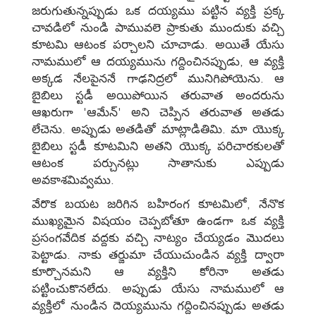
జరుగుతున్నప్పుడు ఒక దయ్యము పట్టిన వ్యక్తి ప్రక్క
చావడిలో నుండి పామువలె ప్రాకుతు ముందుకు వచ్చి
కూటమి ఆటంక పర్చాలని చూచాడు. అయితే యేసు
నామములో ఆ దయ్యమును గద్దించినప్పుడు, ఆ వ్యక్తి
అక్కడ నేలపైననే గాఢనిద్రలో మునిగిపోయెను. ఆ
బైబిలు స్టడీ అయిపోయిన తరువాత అందరును
ఆఖరుగా 'ఆమేన్' అని చెప్పిన తరువాత అతడు
లేచెను. అప్పుడు అతడితో మాట్లాడితిమి. మా యొక్క
బైబిలు స్టడీ కూటమిని అతని యొక్క పరిచారకులతో
ఆటంక పర్చునట్లు సాతానుకు ఎప్పుడు
అవకాశమివ్వము.
వేరొక బయట జరిగిన బహిరంగ కూటమిలో, నేనొక
ముఖ్యమైన విషయం చెప్పబోతూ ఉండగా ఒక వ్యక్తి
ప్రసంగవేదిక వద్దకు వచ్చి నాట్యం చేయ్యడం మొదలు
పెట్టాడు. నాకు తర్జుమా చేయుచుండిన వ్యక్తి ద్వారా
కూర్చొనమని ఆ వ్యక్తిని కోరినా అతడు
పట్టించుకొనలేదు. అప్పుడు యేసు నామములో ఆ
వ్యక్తిలో నుండిన దెయ్యమును గద్దించినప్పుడు అతడు