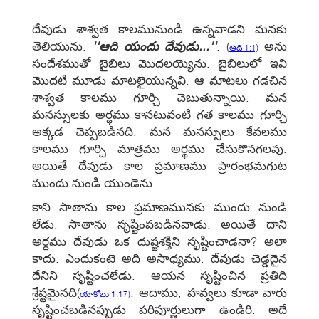
దేవుడు శాశ్వత కాలమునుండి ఉన్నవాడని మనకు
తెలియును.
''ఆది యందు దేవుడు...''
.
(
అను
ఆది 1:1)
సందేశముతో బైబిలు మొదలయ్యెను. బైబిలులో ఇవి
మొదటి మూడు మాటలైయున్నవి. ఆ మాటలు గడచిన
శాశ్వత కాలము గూర్చి చెబుతున్నాయి. మన
మనస్సులకు అర్థము కానటువంటి గత కాలము గూర్చి
అక్కడ చెప్పబడినది. మన మనస్సులు కేవలము
కాలము గూర్చి మాత్రము అర్థము చేసుకొనగలవు.
అయితే దేవుడు కాల ప్రమాణము ప్రారంభమగుట
ముందు నుండి యుండెను.
కాని సాతాను కాల ప్రమాణమునకు ముందు నుండి
లేడు. సాతాను సృష్టింపబడినవాడు. అయితే దాని
అర్ధము దేవుడు ఒక దుష్టశక్తిని సృష్టించాడనా? అలా
కాదు. ఎందుకంటె అది అసాధ్యము. దేవుడు చెడ్డదైన
దేనిని సృష్టించలేడు. ఆయన సృష్టించిన ప్రతిది
శ్రేష్టమైనది
(
. ఆదాము, హవ్వలు కూడా వారు
యాకోబు 1:17)
సృష్టించబడినప్పుడు పరిపూర్ణులుగా ఉండిరి. అదే