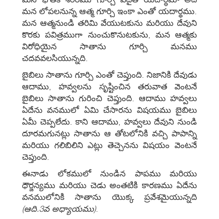
మన లోపలనున్న ఆత్మ గూర్చి ఇంకా ఎంతో యదార్థము.
మన ఆత్మనుండి తరిమి వేయుటకును మరియు దేవుని
కొరకు పవిత్రముగా నుంచుకొనుటకును, మన ఆత్మకు
విరోధియైన సాతాను గూర్చి మనము
చదవవలసియున్నది.
బైబిలు సాతాను గూర్చి ఎంతో చెప్తుంది. నిజానికి దేవుడు
ఆదాము, హవ్వలను సృష్టించిన తరువాత వెంటనే
బైబిలు సాతాను గురించి చెప్తుంది. ఆదాము హవ్వలు
ఏదేను వనములో ఏమి చేసారను విషయము బైబిలు
ఏమీ చెప్పలేదు. కాని ఆదాము, హవ్వలు దేవుని నుండి
దూరమగునట్లు సాతాను ఆ తోటలోనికి వచ్చి పాపాన్ని
మరియు గలిబిలిని ఎట్లు తెచ్చెనను విషయం వెంటనే
చెప్తుంది.
ఈనాడు లోకములో నుండిన పాపము మరియు
ధౌర్జన్యము మరియు చెడు అంతటికి కారణము ఏదేను
వనములోనికి సాతాను యొక్క ప్రవేశమైయున్నది
(ఆది.3వ అధ్యాయము)
.