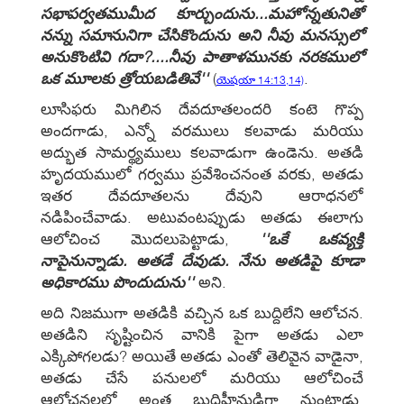
సభాపర్వతముమీద కూర్చుందును...మహోన్నతునితో
నన్ను సమానునిగా చేసికొందును అని నీవు మనస్సులో
అనుకొంటివి గదా?....నీవు పాతాళమునకు నరకములో
ఒక మూలకు త్రోయబడితివే''
(
.
యెషయా 14:13,14)
లూసిఫరు మిగిలిన దేవదూతలందరి కంటె గొప్ప
అందగాడు, ఎన్నో వరములు కలవాడు మరియు
అద్భుత సామర్థ్యములు కలవాడుగా ఉండెను. అతడి
హృదయములో గర్వము ప్రవేశించనంత వరకు, అతడు
ఇతర దేవదూతలను దేవుని ఆరాధనలో
నడిపించేవాడు. అటువంటప్పుడు అతడు ఈలాగు
ఆలోచించ మొదలుపెట్టాడు,
''ఒకే ఒకవ్యక్తి
నాపైనున్నాడు. అతడే దేవుడు. నేను అతడిపై కూడా
అధికారము పొందుదును''
అని.
అది నిజముగా అతడికి వచ్చిన ఒక బుద్దిలేని ఆలోచన.
అతడిని సృష్టించిన వానికి పైగా అతడు ఎలా
ఎక్కిపోగలడు? అయితే అతడు ఎంతో తెలివైన వాడైనా,
అతడు చేసే పనులలో మరియు ఆలోచించే
ఆలోచనలలో అంత బుద్ధిహీనుడిగా నుంటాడు.