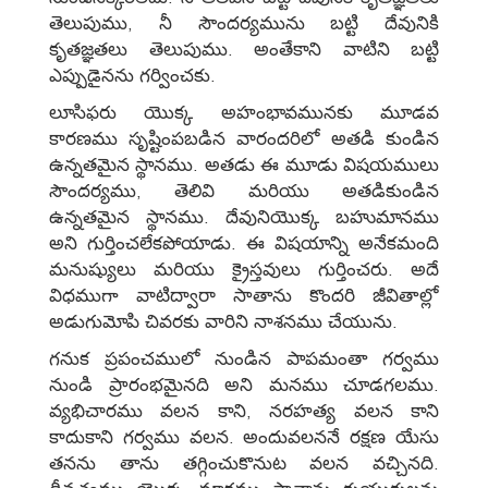
తెలుపుము, నీ సౌందర్యమును బట్టి దేవునికి
కృతజ్ఞతలు తెలుపుము. అంతేకాని వాటిని బట్టి
ఎప్పుడైనను గర్వించకు.
లూసిఫరు యొక్క అహంభావమునకు మూడవ
కారణము సృష్టింపబడిన వారందరిలో అతడి కుండిన
ఉన్నతమైన స్థానము. అతడు ఈ మూడు విషయములు
సౌందర్యము, తెలివి మరియు అతడికుండిన
ఉన్నతమైన స్థానము. దేవునియొక్క బహుమానము
అని గుర్తించలేకపోయాడు. ఈ విషయాన్ని అనేకమంది
మనుష్యులు మరియు క్రైస్తవులు గుర్తించరు. అదే
విధముగా వాటిద్వారా సాతాను కొందరి జీవితాల్లో
అడుగుమోపి చివరకు వారిని నాశనము చేయును.
గనుక ప్రపంచములో నుండిన పాపమంతా గర్వము
నుండి ప్రారంభమైనది అని మనము చూడగలము.
వ్యభిచారము వలన కాని, నరహత్య వలన కాని
కాదుకాని గర్వము వలన. అందువలననే రక్షణ యేసు
తనను తాను తగ్గించుకొనుట వలన వచ్చినది.