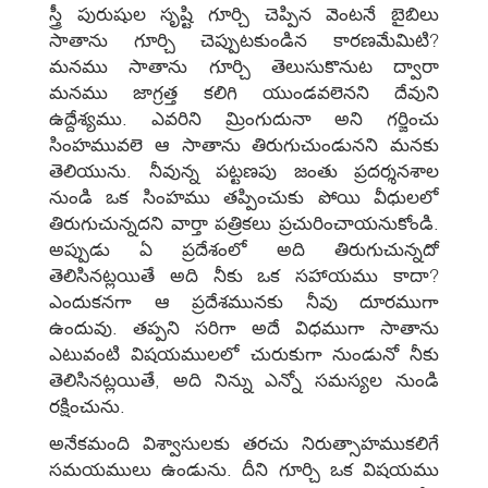
స్త్రీ పురుషుల సృష్టి గూర్చి చెప్పిన వెంటనే బైబిలు
సాతాను గూర్చి చెప్పుటకుండిన కారణమేమిటి?
మనము సాతాను గూర్చి తెలుసుకొనుట ద్వారా
మనము జాగ్రత్త కలిగి యుండవలెనని దేవుని
ఉద్దేశ్యము. ఎవరిని మ్రింగుదునా అని గర్జించు
సింహమువలె ఆ సాతాను తిరుగుచుండునని మనకు
తెలియును. నీవున్న పట్టణపు జంతు ప్రదర్శనశాల
నుండి ఒక సింహము తప్పించుకు పోయి వీధులలో
తిరుగుచున్నదని వార్తా పత్రికలు ప్రచురించాయనుకోండి.
అప్పుడు ఏ ప్రదేశంలో అది తిరుగుచున్నదో
తెలిసినట్లయితే అది నీకు ఒక సహాయము కాదా?
ఎందుకనగా ఆ ప్రదేశమునకు నీవు దూరముగా
ఉందువు. తప్పని సరిగా అదే విధముగా సాతాను
ఎటువంటి విషయములలో చురుకుగా నుండునో నీకు
తెలిసినట్లయితే, అది నిన్ను ఎన్నో సమస్యల నుండి
రక్షించును.
అనేకమంది విశ్వాసులకు తరచు నిరుత్సాహముకలిగే
సమయములు ఉండును. దీని గూర్చి ఒక విషయము