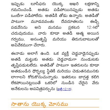
ఇప్పుడు లూసిఫరు యొక్క ఆఖరి లక్షణాన్ని
గమనించండి. అతడు పడిపోయినప్పుడు అతడు
ఒంటిగా పడిపోలేదు. అతడికి తోడు ఉన్నారు. అతడితో
పాటుగా మూడవవంతు దేవదూతలను ఈడ్చి
పడవేసెను అని మనము ప్రకటన 12:4లో
చదువుదుము. వారు కూడా అతడి ఆత్మ అయిన
గర్వము, అసంతృప్తి మరియు తిరుగుబాటులతో
అవివేకముగా చేరారు.
ఈనాడు అలాగే ఉంది. ఒక వ్యక్తి చెడ్డవాడైనప్పుడు
అతడి మట్టుకు అతడు చెడ్డవాడుగా నుండుటకు
తృప్తిపడుటలేదు. అతడితో పాటుగా ఇతరులను కూడా
అతడుండిన ధౌర్భల్య స్థితికి మరియు చెడుతనమునకు
లాగాలని కోరుకొనుచున్నాడు. ఇతరులు జాగ్రత్త కలిగి
లేకపోయినట్లయితే ఒకరిలో నుండిన చేదైన వేరు
అనేకులను అపవిత్రపర్చును
(
.
హెబ్రీ 12:15)
సాతాను యొక్క మోసము