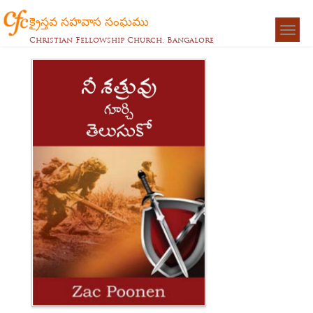
క్రైస్తవ సహవాస సంఘము
Togg
Christian Fellowship Church, Bangalore
navigat