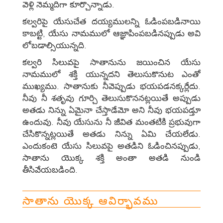
వెళ్లి నెమ్మదిగా కూర్చొన్నాడు.
కల్వరిపై యేసుచేత దయ్యములన్ని ఓడింపబడినాయి
కాబట్టి, యేసు నామములో ఆజ్ఞాపింపబడినప్పుడు అవి
లోబడాల్సియున్నది.
కల్వరి సిలువపై సాతానును జయించిన యేసు
నామములో శక్తి యున్నదని తెలుసుకొనుట ఎంతో
ముఖ్యము. సాతానుకు నీవెప్పుడు భయపడనక్కర్లేదు.
నీవు నీ శతృవు గూర్చి తెలుసుకొననట్లయితే అప్పుడు
అతడు నిన్ను ఏమైనా చేస్తాడేమో అని నీవు భయపడ్తూ
ఉందువు. నీవు యేసును నీ జీవిత మంతటికి ప్రభువుగా
చేసికొన్నట్లయితే అతడు నిన్ను ఏమి చేయలేడు.
ఎందుకంటె యేసు సిలువపై అతడిని ఓడించినప్పుడు,
సాతాను యొక్క శక్తి అంతా అతడి నుండి
తీసివేయబడింది.
సాతాను యొక్క ఆవిర్భావము