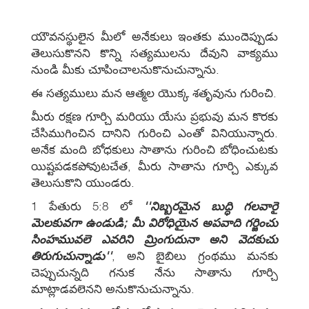
యౌవనస్థులైన మీలో అనేకులు ఇంతకు ముందెప్పుడు
తెలుసుకొనని కొన్ని సత్యములను దేవుని వాక్యము
నుండి మీకు చూపించాలనుకొనుచున్నాను.
ఈ సత్యములు మన ఆత్మల యొక్క శతృవును గురించి.
మీరు రక్షణ గూర్చి మరియు యేసు ప్రభువు మన కొరకు
చేసిముగించిన దానిని గురించి ఎంతో వినియున్నారు.
అనేక మంది బోధకులు సాతాను గురించి బోధించుటకు
యిష్టపడకపోవుటచేత, మీరు సాతాను గూర్చి ఎక్కువ
తెలుసుకొని యుండరు.
1 పేతురు 5:8 లో
''నిబ్బరమైన బుద్ధి గలవారై
మెలకువగా ఉండుడి; మీ విరోధియైన అపవాది గర్జించు
సింహమువలె ఎవరిని మ్రింగుదునా అని వెదకుచు
తిరుగుచున్నాడు''
, అని బైబిలు గ్రంథము మనకు
చెప్పుచున్నది గనుక నేను సాతాను గూర్చి
మాట్లాడవలెనని అనుకొనుచున్నాను.