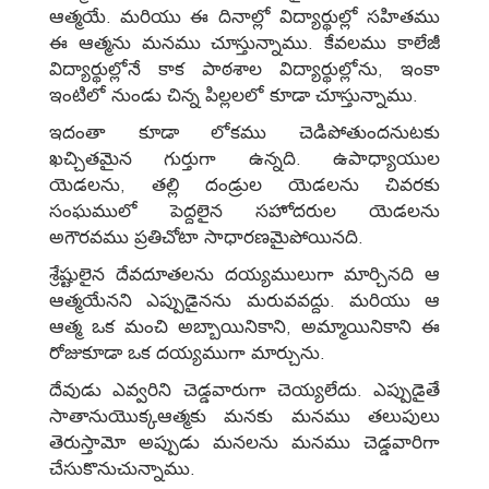
ఆత్మయే. మరియు ఈ దినాల్లో విద్యార్థుల్లో సహితము
ఈ ఆత్మను మనము చూస్తున్నాము. కేవలము కాలేజీ
విద్యార్థుల్లోనే కాక పాఠశాల విద్యార్థుల్లోను, ఇంకా
ఇంటిలో నుండు చిన్న పిల్లలలో కూడా చూస్తున్నాము.
ఇదంతా కూడా లోకము చెడిపోతుందనుటకు
ఖచ్చితమైన గుర్తుగా ఉన్నది. ఉపాధ్యాయుల
యెడలను, తల్లి దండ్రుల యెడలను చివరకు
సంఘములో పెద్దలైన సహోదరుల యెడలను
అగౌరవము ప్రతిచోటా సాధారణమైపోయినది.
శ్రేష్టులైన దేవదూతలను దయ్యములుగా మార్చినది ఆ
ఆత్మయేనని ఎప్పుడైనను మరువవద్దు. మరియు ఆ
ఆత్మ ఒక మంచి అబ్బాయినికాని, అమ్మాయినికాని ఈ
రోజుకూడా ఒక దయ్యముగా మార్చును.
దేవుడు ఎవ్వరిని చెడ్డవారుగా చెయ్యలేదు. ఎప్పుడైతే
సాతానుయొక్కఆత్మకు మనకు మనము తలుపులు
తెరుస్తామో అప్పుడు మనలను మనము చెడ్డవారిగా
చేసుకొనుచున్నాము.