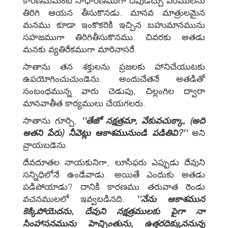
కారణమేమంటే సాధారణముగా దేవుడిచ్చు వరములను
తిరిగి ఆయన తీసుకొనడు. మానవ మాత్రులమైన
మనము కూడా ఇంకొకరికి ఇచ్చిన బహుమానమును
సహజముగా తిరిగితీసుకొనము. చివరకు అతడు
మనకు వ్యతిరేకముగా మారినాసరే.
సాతాను తన శక్తులను ప్రజలకు హానిచేయుటకు
ఉపయోగించుచుండెను. అందుచేతనే అతడితో
సంబంధమున్న వారు చెడుపు, చిల్లంగిల ద్వారా
మానవాతీత కార్యములు చేయగలరు.
సాతాను గూర్చి,
''తేజో నక్షత్రమా, వేకువచుక్కా,
(అది
అతని పేరు)
నీవెట్లు ఆకాశమునుండి పడితివి?''
అని
వ్రాయబడెను.
దేవదూతల నాయకునిగా, లూసిఫరు ఎప్పుడు దేవుని
సన్నిధిలోనే ఉండేవాడు. అయితే ఎందుకు అతడు
పడిపోయాడు? దానికి కారణము తరువాత రెండు
వచనములలో ఇవ్వబడినది.
''నేను ఆకాశమున
కెక్కిపోయెదను, దేవుని నక్షత్రములకు పైగా నా
సింహాసనమును హెచ్చింతును, ఉత్తరదిక్కుననున్న