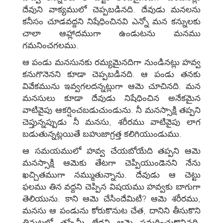
దేవుని వాక్యములో చెప్పబడినది. దేవుడు మనలను
కనీసం చూడవద్దని నిషేధించినవి ఎన్నో మన కన్నులకు
చాలా ఆహ్లాదముగా ఉండుటను మనము
గమనించగలము.
ఆ పండు మనసునకు రమ్యమైనదిగా నుండినట్లు హవ్వ
కనుగొనెనని కూడా చెప్పబడినది. ఆ పండు తనకు
వివేకమును ఇవ్వగలదన్నట్లుగా ఆమె చూచినది. మన
మనసులు కూడా దేవుడు నిషేధించిన అనేకమైన
వాటివైపు ఆకర్షించబడుచుండును. నీ మనస్సాక్షి తప్పని
చెప్తున్నప్పుడు నీ మనసు, శరీరము వాటివైపు లాగ
బడుతున్నట్లయితే బహుజాగ్రత్త కలిగియుండుము.
ఆ సమయములో హవ్వ చేయబోయేది తప్పని ఆమె
మనస్సాక్షి ఆమెకు తేటగా చెప్పియుండెనని నేను
ఖచ్చితముగా నమ్ముతున్నాను. దేవుడు ఆ చెట్టు
ఫలము తిన వద్దని చెప్పిన విషయము హవ్వకు బాగుగా
తెలియును. కాని ఆమె చేసిందేమిటి? ఆమె శరీరము,
మనసు ఆ పండును కోరుకొనుట చేత, దానిని తీసుకొని
తినుటలో తప్పేమీ లేదని ఆమె సమర్థించుకొనినది.