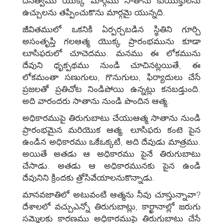
దీనత్వము యొక్క మార్గము సాతాను కుయుక్తులను
ఉచ్చులను తప్పించుకొను మార్గమై యున్నది.
జీవితములో ఒకనికి ఏర్పర్చబడిన స్థితిని గూర్చి
అసంతృప్తి గలఆత్మ యొక్క ప్రారంభమును కూడా
లూసిఫరులో చూచెదము. మనము ఈ లోకమును
దేవుని ధృక్పథము నుండి చూచినట్లయితే, ఈ
లోకమంతా సణుగులు, గొనుగులు, ఫిర్యాదులు చేసే
ప్రజలతో ప్రతిచోట నిండిపోయి ఉన్నట్లు కనబడ్తుంది.
అది వారందరు సాతాను నుండి పొందిన ఆత్మ.
అధికారముపై తిరుగుబాటు చేయుఆత్మ సాతాను నుండి
ప్రారంభమైన మరియొక ఆత్మ, లూసిఫరు కంటె పైన
ఉండిన అధికారము ఒకేఒక్కటి, అది దేవుడు మాత్రము.
అయితే అతడు ఆ అధికారము పైనే తిరుగుబాటు
చేసాడు. అతడు ఆ అధికారమునకు పైన ఉండి
దేవునిని క్రిందకు త్రోసివేయాలనుకొన్నాడు.
మానవజాతిలో అటువంటి ఆత్మను నీవు చూస్తున్నావా?
దేశాలలో వచ్చుఎన్నో తిరుగుబాట్లు, కార్ఖానాల్లో జరుగు
సమ్మెలకు కారణము అధికారముపై తిరుగుబాటు చేసే