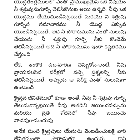
యుద్ధతంత్రములలో ఎంతో ప్రాముఖ్యమైన ఒక విషయం
నీ శత్రువునుగూర్చి తెలిసికొనుట అయి ఉన్నది. నీవు ఒక
యుద్ధము చేయుచుండినట్లయితే మరియు నీ శత్రువు
గూర్చిన సమాచారము నీ యొద్ద ఎక్కువ
యుండినట్లయితే, అది నీ పోరాటమును ఎంతో సులువు
చేయును. నీ శత్రువు గూర్చి నీకు కొంచెమే
తెలిసినట్లయితే అది నీ పోరాటమును ఇంకా కష్టతరము
చేస్తుంది.
లేక, ఇంకొక ఉదాహరణ చెప్పుకోవాలంటే: నీవు
వ్రాయవలసిన పరీక్షలో వచ్చే ప్రశ్నలన్ని నీకు
తెలిసినట్లయితే, అప్పుడు ఆ పరీక్ష ఎంతో సులువుగా
ఉంటుంది.
క్రైస్తవ జీవితములో కూడా అంతే. నీవు నీ శత్రువు గూర్చి
తెలుసుకొన్నట్లయితే నీవు అతడిని జయించవచ్చును
మరియు ప్రతి శోధనలో నీవు జయించు
వాడవుగానుందువు.
అనేక మంది క్రైస్తవులు యేసును వెంబడించుటకై వారి
జీవితమంతా పోరాడుతూ ఉందురు, కాని