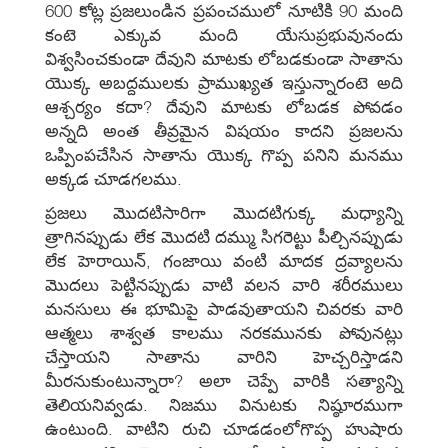
600 కోట్ల ప్రజలుండిన ప్రపంచములో నూటికి 90 మంది
కంటె ఎక్కువ మంది యేసుప్రభువునందు
విశ్వసించకుండా దేవుని మాటకు లోబడకుండా సాతాను
యొక్క అబద్దములకు ప్రాముఖ్యత ఇస్తున్నారంటె అది
ఆశ్చర్యం కదా? దేవుని మాటకు లోబడక పోవడం
అన్నది అంత తీవ్రమైన విషయం కాదని ప్రజలను
ఒప్పింపచేసిన సాతాను యొక్క గొప్ప పనిని మనము
అక్కడ చూడగలము.
ప్రజలు మొదటిసారిగా మొదటిగుక్క మధ్యాన్ని
త్రాగినప్పుడు లేక మొదటి దమ్ము సిగరెట్టు పీల్చినప్పుడు
లేక హెరాయిన్, గంజాయి వంటి మాదక ద్రవ్యాలను
మొదలు పెట్టినప్పుడు వాటి వలన వారి శరీరములు
మనసులు ఈ భూమిపై పాడవుతాయని చివరకు వారి
ఆత్మలు శాశ్వత కాలము నరకమునకు పోవునట్లు
చేస్తాయని సాతాను వారిని హెచ్చరిస్తాడని
మీరనుకుంటున్నారా? అలా చెప్పే వారికి సత్యాన్ని
తెలియనివ్వడు. నిజము వినుటకు నిష్ఠూరముగా
ఉంటుంది. వాటిని రుచి చూడడంలోగొప్ప హుషారు