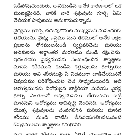
ఓడిపోవుచుందురు. దానికుండిన అనేక కారణాలలో ఒక
ముఖ్యమైనది, వారికి వారి శత్రువును గూర్చి ఏమి
తెలియక పోవుటయే అనుకొనుచున్నాను.
వైద్యము గూర్చి చదువుకొనుట ముఖ్యమని మనందరకు
తెలియును. వైద్య శాస్త్రము మన తరములో అనేక లక్షల
ప్రజలను రోగములనుండి స్వస్థపరిచెను మరియు
అనేకులను అర్దాంతర మరణము నుండి రక్షించెను.
ఇదంతయు వైద్యమునకు సంబంధించిన శాస్త్రజ్ఞులు
మానవ శరీరమున కుండిన శత్రువులను గూర్చియు
మరియు అవి శరీరముపై ఏ విధముగా దాడిచేయుననే
విషయము పరిశోధించుట చేత సాధ్యమయినది. అది
ఆరోగ్యమునకు విరోధులైన బాక్టీరియా మరియు వైరస్ల
గూర్చి ఎంతగానో అధ్యయనము చేయుటను బట్టి
మానవుని ఆరోగ్యము అభివృద్ధి చెందినది. ఆరోగ్యము
యొక్క శత్రువులను చంపగలిగిన మరియు మానవ
శరీరము నుండి వాటిని తీసివేయగలిగినటువంటి
ఔషధములను శాస్త్రజ్ఞులు కనుగొనిరి.
మన భౌతిక శరీరము గూర్చి ఏదైతే యదార్ధమో అది