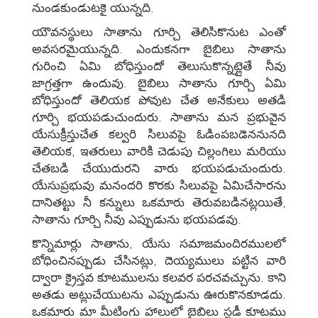
నుండకుండుటకై యున్నది.
యౌవనస్థులు సాతాను గూర్చి తెలిసికొనుట ఎంతో
అవసరమైయున్నది. ఎందుకనగా బైబిలు సాతాను
గురించి ఏమి బోధిస్తుందో తెలుసుకొన్నట్లైతే నీవు
జాగ్రత్తగా ఉందువు. బైబిలు సాతాను గూర్చి ఏమి
బోధిస్తుందో తెలియక పోవుట చేత అనేకులు అతడి
గూర్చి భయపడుచుందురు. సాతాను మన ప్రభువైన
యేసుక్రీస్తుచేత కల్వరి సిలువపై ఓడింపబడెననునది
తెలియక, ఇతరులు వారికి చెడుపు చిల్లంగిలు మరియు
చేతబడి చేయుదురని వారు భయపడుచుందురు.
యేసుప్రభువు మనందరి కొరకు సిలువపై ఏమిచేసారను
దానితట్టు నీ కన్నులు ఒకమారు తెరువబడినట్లయితే,
సాతాను గూర్చి నీవు ఎప్పుడును భయపడవు.
కొన్నిమార్లు సాతాను, యేసు సమాజమందిరములలో
బోధించినప్పుడు చేసినట్లు, దెయ్యములు పట్టిన వారి
ద్వారా క్రైస్తవ కూటములను కలవర పరచవచ్చును. కాని
అతడు అట్లుచేయుటను ఎప్పుడును ఊరుకొనకూడదు.
ఒకమారు మా మీటింగు హాలులో బైబిలు స్టడీ కూటము