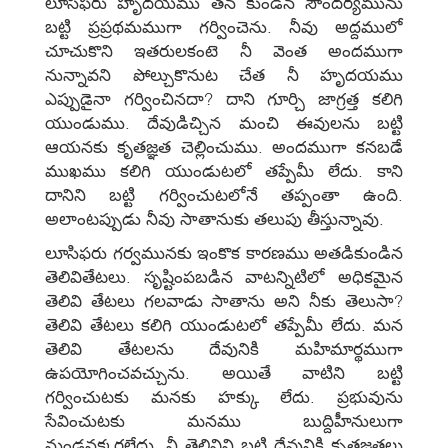
లూసిఫరు హృదయము తన కుండిన సౌందర్యమును
బట్టి ప్రప్రథమముగా గర్వించెను. నీవు అద్దములో
చూచుకొని ఇతరులకంటె నీ వెంత అందముగా
నున్నావని పోల్చుకొనుట చేత నీ హృదయము
ఎప్పుడైనా గర్వించినదా? దాని గూర్చి జాగ్రత్త కలిగి
యుండుము. దేవుడిచ్చిన మంచి ఈవులను బట్టి
ఆయనకు కృతజ్ఞత చెల్లించుము. అందముగా కనబడే
ముఖము కలిగి యుండుటలో తప్పేమీ లేదు. కాని
దానిని బట్టి గర్వించుటలోనే తప్పంతా ఉంది.
అలాంటప్పుడు నీవు సాతానుకు తలుపు తీస్తున్నావు.
లూసిఫరు గర్వమునకు ఇంకొక కారణము అతడికుండిన
తెలివితేటలు. సృష్టింపబడిన వాటన్నిటిలో అధికమైన
తెలివి తేటలు గలవాడు సాతాను అని నీకు తెలుసా?
తెలివి తేటలు కలిగి యుండుటలో తప్పేమీ లేదు. మన
తెలివి తేటలను దేవునికి మహిమార్థముగా
ఉపయోగించవచ్చును. అయితే వాటిని బట్టి
గర్వించుటకు మనకు హక్కు లేదు. ప్రభువును
సేవించుటకు మనము బుద్దిహీనులుగా
నుండనక్కరలేదు. నీ తెలివిని బట్టి దేవునికి కృతజ్ఞతలు