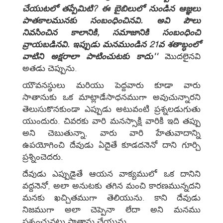
చేయుటలో తప్పేమిటి? ఈ బైబిలులో నుండిన ఆజ్ఞలు
పాతకాలమునకు సంబంధించినవి. అవి పౌలు
నివసించిన కాలానికి, సమాజానికి సంబంధించి
వ్రాయబడినవి. ఇప్పుడు మనముండిన 21వ శతాబ్ధంలో
వాటిని అక్షరాలా పాటించుటకు కాదు''
మొదలైనవి
అతడు చెప్పును.
యౌవనస్థులు మరియు పెద్దవారు కూడా వారు
సాతానుకు ఒక మాట్లాడేసాధనముగా అవుచున్నారని
తెలుసుకొనకుండా ఎప్పుడు అటువంటి ప్రశ్నలడుగుతు
యుందురు. చివరకు వారి మనస్సాక్షి వారికి ఇది తప్పు
అని చెబుతున్నా, వారు వారి హేతువాదాన్ని
ఉపయోగించి దేవుడు ఏదైతే కూడదనెనో దాని గూర్చి
ప్రశ్నించెదరు.
దేవుడు ఎప్పుడైతే ఆయన వాక్యములో ఒక దానిని
వద్దనెనో, అలా అనుటకు తగిన మంచి కారణమున్నదని
మనకు ఖచ్చితముగా తెలియును. కాని దేవుడు
నిజముగా అలా చెప్పెనా లేదా అని మనము
ప్రశ్నంచునట్లు సాతాను చేయును.