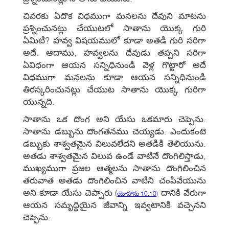
చివరకు ఏదొక విధముగా మనలను దేవుని మాటను
ప్రశ్నించునట్లు చేయుటలో సాతాను యొక్క గురి
ఏమిటి? హవ్వ విషయములో కూడా అతడి గురి సరిగా
అదే. ఆదాము, హవ్వలను దేవుడు తప్పని సరిగా
ఏవిధంగా ఆయన సన్నిధినుండి వెళ్ల గొట్టారో అదే
విధముగా మనలను కూడా ఆయన సన్నిధినుండి
తిరస్కరించునట్లు చేయుట సాతాను యొక్క గురిగా
యున్నది.
సాతాను ఒక దొంగ అని యేసు ఒకమారు చెప్పెను.
సాతాను డబ్బును దొంగతనము చెయ్యడు. ఎందుకంటె
డబ్బుకు శాశ్వతమైన విలువలేదని అతడికి తెలియును.
అతడు శాశ్వతమైన విలువ ఉండే వాటినే దొంగిలిస్తాడు,
ముఖ్యముగా ప్రజల ఆత్మలను సాతాను దొంగిలించిన
తరువాత అతడు దొంగిలించిన వాటిని చంపివేయును
అని కూడా యేసు చెప్పారు
(
దానికి వేరుగా
యోహాను 10:10)
ఆయన సమృద్ధియైన జీవాన్ని ఇవ్వటానికి వచ్చెనని
చెప్పెను.