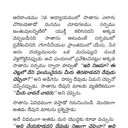
ఆదికాండము 3వ అధ్యాయములో సాతాను ఎలాగు
చొరబడతాడో మనము చూడగలము. సర్పము
జంతువులన్నిటిలో యుక్తి కలిగినదని అక్కడ
చెప్పబడినది. సాతాను అటువంటి సర్పములో
ప్రవేశించినది
(గెరాసేనీయుల ప్రాంతములో యేసు, సేన
అను దయ్యములను ఒక మనుష్యుని నుండి
వెళ్లగొట్టినప్పుడు అవి పందులలో ప్రవేశించినట్లు)
అక్కడ
సాతాను సర్పము ద్వారా హవ్వతో
''ఇది నిజమా? ఈ
చెట్లలో దేని ఫలమునైనను మీరు తినకూడదని దేవుడు
చెప్పెనా?''
అని అడిగెను. హవ్వ దేవుడు ఏమని చెప్పెనో
చెప్పినప్పుడు, సాతాను దేవుని మాటకు వ్యతిరేకముగా
''మీరు చావనే చావరు''
అని చెప్పెను.
సాతాను ఏవిధముగా వస్తాడో గమనించండి. మొదటగా
అతడు దేవుని మాటను ప్రశ్నిస్తాడు.
అదే విధముగా అతడు మన యొద్దకు కూడా వచ్చును.
''అది చేయకూడదని దేవుడు నిజంగా చెప్పెనా? అది