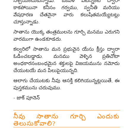
నిశ్చయించుకున్నాడు. ఒకవేళ వీటన్నింటి ద్వారా
కాకపోయినా కనీసం గర్వము, స్వనీతి మరియు
వేషధారణ చేతనైనా వారు కలుషితమయ్యేటట్లు
చూస్తున్నాడు.
సాతాను యొక్క తంత్రములను గూర్చి మనము ఎరుగని
వారముగా ఉండకూడదు.
కల్వరిలో సాతాను మన ప్రభువైన యేసు క్రీస్తు ద్వారా
ఓడించబడ్డాడు. మనము వెళ్ళిన ప్రతిచోటా
అంధకారసంబంధమైన శక్తులపై విజయమును నమోదు
చేయుటయే మన పిలుపైయున్నది.
ఆలాగు చేయుటకు నీవు ఆసక్తి కలిగియున్నట్లయితే, ఈ
పుస్తకమును చదువుము.
- జాక్ పూనెన్
నీవు సాతాను గూర్చి ఎందుకు
తెలుసుకోవాలి?