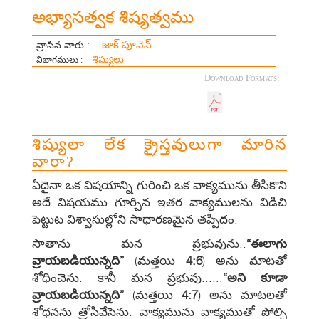
అభ్యాసత్వక శిష్యత్వము
జాక్ పూనెన్
వ్రాసిన వారు :
శిష్యులు
విభాగములు :
Download Formats:
శిష్యులా లేక క్రైస్తవులుగా మారిన
వారా?
ఏదైనా ఒక విషయాన్ని గురించి ఒక వాక్యమును తీసికొని
అదే విషయము గూర్చిన ఇతర వాక్యములను విడిచి
పెట్టుట విశ్వాసుల్లోని సాధారణమైన తప్పిదం.
సాతాను మన ప్రభువును..
“ఈలాగు
వ్రాయబడియున్నది”
(మత్తయి
4:6
) అను మాటతో
శోధించెను. కానీ మన ప్రభువు......
“అని కూడా
వ్రాయబడియున్నది”
(మత్తయి
4:7
) అను మాటలతో
శోధనను త్రోసివేసెను. వాక్యమును వాక్యముతో పోల్చి