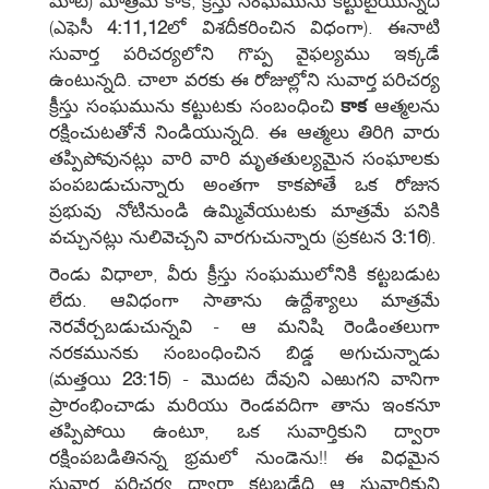
మాట) మాత్రమే కాక, క్రీస్తు సంఘమును కట్టుటైయున్నది
(ఎఫెసీ
4:11,12
లో విశదీకరించిన విధంగా). ఈనాటి
సువార్త పరిచర్యలోని గొప్ప వైఫల్యము ఇక్కడే
ఉంటున్నది. చాలా వరకు ఈ రోజుల్లోని సువార్త పరిచర్య
క్రీస్తు సంఘమును కట్టుటకు సంబంధించి
కాక
ఆత్మలను
రక్షించుటతోనే నిండియున్నది. ఈ ఆత్మలు తిరిగి వారు
తప్పిపోవునట్లు వారి వారి మృతతుల్యమైన సంఘాలకు
పంపబడుచున్నారు అంతగా కాకపోతే ఒక రోజున
ప్రభువు నోటినుండి ఉమ్మివేయుటకు మాత్రమే పనికి
వచ్చునట్లు నులివెచ్చని వారగుచున్నారు (ప్రకటన
3:16
).
రెండు విధాలా, వీరు క్రీస్తు సంఘములోనికి కట్టబడుట
లేదు. ఆవిధంగా సాతాను ఉద్దేశ్యాలు మాత్రమే
నెరవేర్చబడుచున్నవి - ఆ మనిషి రెండింతలుగా
నరకమునకు సంబంధించిన బిడ్డ అగుచున్నాడు
(మత్తయి
23:15
) - మొదట దేవుని ఎఱుగని వానిగా
ప్రారంభించాడు మరియు రెండవదిగా తాను ఇంకనూ
తప్పిపోయి ఉంటూ, ఒక సువార్తికుని ద్వారా
రక్షింపబడితినన్న భ్రమలో నుండెను!! ఈ విధమైన
సువార్త పరిచర్య ద్వారా కట్టబడేది ఆ సువార్తికుని