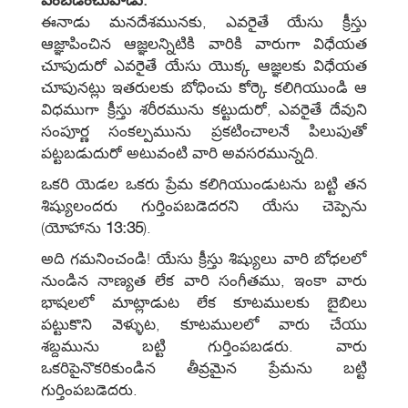
ఈనాడు మనదేశమునకు, ఎవరైతే యేసు క్రీస్తు
ఆజ్ఞాపించిన ఆజ్ఞలన్నిటికి వారికి వారుగా విధేయత
చూపుదురో ఎవరైతే యేసు యొక్క ఆజ్ఞలకు విధేయత
చూపునట్లు ఇతరులకు బోధించు కోర్కె కలిగియుండి ఆ
విధముగా క్రీస్తు శరీరమును కట్టుదురో, ఎవరైతే దేవుని
సంపూర్ణ సంకల్పమును ప్రకటించాలనే పిలుపుతో
పట్టబడుదురో అటువంటి వారి అవసరమున్నది.
ఒకరి యెడల ఒకరు ప్రేమ కలిగియుండుటను బట్టి తన
శిష్యులందరు గుర్తింపబడెదరని యేసు చెప్పెను
(యోహాను
13:35
).
అది గమనించండి! యేసు క్రీస్తు శిష్యులు వారి బోధలలో
నుండిన నాణ్యత లేక వారి సంగీతము, ఇంకా వారు
భాషలలో మాట్లాడుట లేక కూటములకు బైబిలు
పట్టుకొని వెళ్ళుట, కూటములలో వారు చేయు
శబ్దమును బట్టి గుర్తింపబడరు. వారు
ఒకరిపైనొకరికుండిన తీవ్రమైన ప్రేమను బట్టి
గుర్తింపబడెదరు.