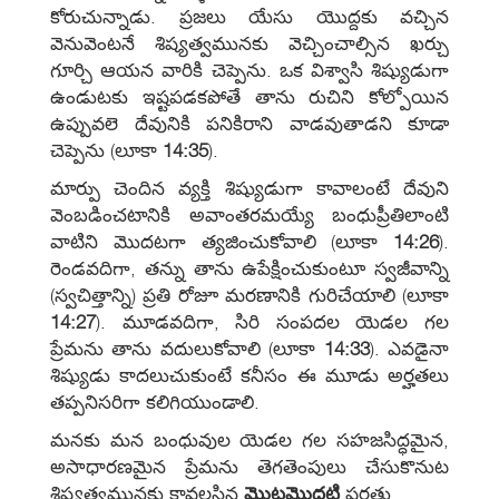
కోరుచున్నాడు. ప్రజలు యేసు యొద్దకు వచ్చిన
వెనువెంటనే శిష్యత్వమునకు వెచ్చించాల్సిన ఖర్చు
గూర్చి ఆయన వారికి చెప్పెను. ఒక విశ్వాసి శిష్యుడుగా
ఉండుటకు ఇష్టపడకపోతే తాను రుచిని కోల్పోయిన
ఉప్పువలె దేవునికి పనికిరాని వాడవుతాడని కూడా
చెప్పెను (లూకా
14:35
).
మార్పు చెందిన వ్యక్తి శిష్యుడుగా కావాలంటే దేవుని
వెంబడించటానికి అవాంతరమయ్యే బంధుప్రీతిలాంటి
వాటిని మొదటగా త్యజించుకోవాలి (లూకా
14:26
).
రెండవదిగా, తన్ను తాను ఉపేక్షించుకుంటూ స్వజీవాన్ని
(స్వచిత్తాన్ని) ప్రతి రోజూ మరణానికి గురిచేయాలి (లూకా
14:27
). మూడవదిగా, సిరి సంపదల యెడల గల
ప్రేమను తాను వదులుకోవాలి (లూకా
14:33
). ఎవడైనా
శిష్యుడు కాదలుచుకుంటే కనీసం ఈ మూడు అర్హతలు
తప్పనిసరిగా కలిగియుండాలి.
మనకు మన బంధువుల యెడల గల సహజసిద్ధమైన,
అసాధారణమైన ప్రేమను తెగతెంపులు చేసుకొనుట
శిష్యత్వమునకు కావలసిన
మొట్టమొదటి
షరతు.