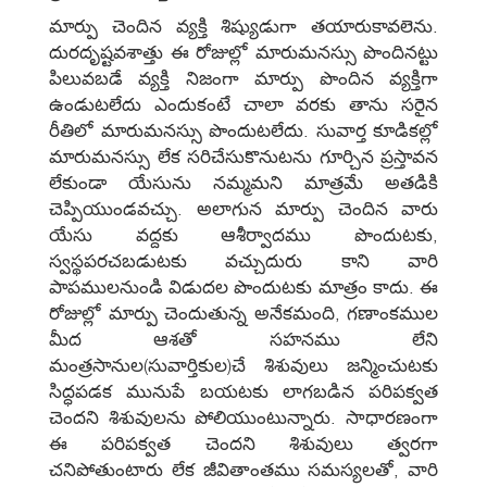
మార్పు చెందిన వ్యక్తి శిష్యుడుగా తయారుకావలెను.
దురదృష్టవశాత్తు ఈ రోజుల్లో మారుమనస్సు పొందినట్టు
పిలువబడే వ్యక్తి నిజంగా మార్పు పొందిన వ్యక్తిగా
ఉండుటలేదు ఎందుకంటే చాలా వరకు తాను సరైన
రీతిలో మారుమనస్సు పొందుటలేదు. సువార్త కూడికల్లో
మారుమనస్సు లేక సరిచేసుకొనుటను గూర్చిన ప్రస్తావన
లేకుండా యేసును నమ్మమని మాత్రమే అతడికి
చెప్పియుండవచ్చు. అలాగున మార్పు చెందిన వారు
యేసు వద్దకు ఆశీర్వాదము పొందుటకు,
స్వస్థపరచబడుటకు వచ్చుదురు కాని వారి
పాపములనుండి విడుదల పొందుటకు మాత్రం కాదు. ఈ
రోజుల్లో మార్పు చెందుతున్న అనేకమంది, గణాంకముల
మీద ఆశతో సహనము లేని
మంత్రసానుల(సువార్తికుల)చే శిశువులు జన్మించుటకు
సిద్ధపడక మునుపే బయటకు లాగబడిన పరిపక్వత
చెందని శిశువులను పోలియుంటున్నారు. సాధారణంగా
ఈ పరిపక్వత చెందని శిశువులు త్వరగా
చనిపోతుంటారు లేక జీవితాంతము సమస్యలతో, వారి