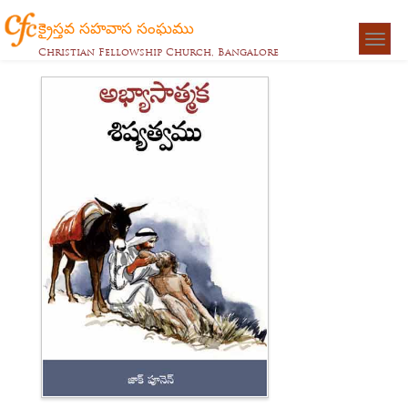
క్రైస్తవ సహవాస సంఘము
Togg
Christian Fellowship Church, Bangalore
navigat