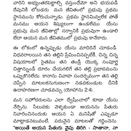
వారిని అభ్యంతరపెట్టాల్సి వస్తుందేమో అని భయపడి
దేవునికి లోబడరు. మన జీవితంలో ప్రభువు ప్రథమ
స్థానమును కోరుచున్నాడు. ప్రథమ స్థానమివ్వలేక పోతే
మనము ఆయన శిష్యులుగా ఉండలేము. యేసు
ప్రభువు మన జీవితాల్లో సర్వానికి ప్రభువుగా ఉండాలి
లేదా ఆయన మన జీవితములో ప్రభువు కానేకాదు.
ఈ లోకంలో ఉన్నప్పుడు యేసు మాదిరినే చూడండి.
విధవరాలయిన తన తల్లిని ప్రేమించినప్పటికీ, చిన్న చిన్న
విషయాలలో సైతము తన తండ్రి యొక్క సంపూర్ణ
చిత్తాన్నుండి దూరం చేయగలిగే తన తల్లి ప్రభావమును
ఒప్పుకొనలేదు. కానాను వివాహ సందర్భముగా తన తల్లి
చెప్పిన మాటలకనుగుణంగా నడవకుండుట దీనికి
ఉదాహరణగా చూడవచ్చు (యోహాను
2:4
)..
మన సహోదరులను ఎలా ద్వేషించాలో కూడా యేసు
నేర్పెను. సిలువకు వెళ్ళకుండా ఆయనను పేతురు
నివారించినందుకు ఆయన ఏ మనిషితో ఎప్పుడూ
మాట్లాడనటువంటి, పదునైన మాటలతో గద్దించెను.
“అయితే ఆయన పేతురు వైపు తిరిగి - సాతానా, నా