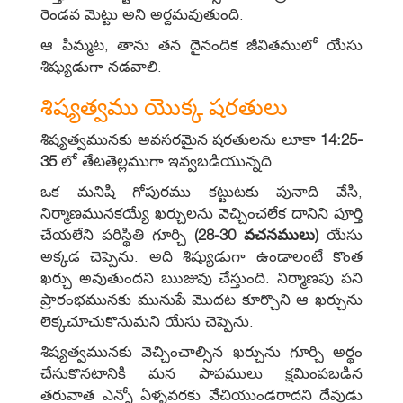
రెండవ మెట్టు అని అర్దమవుతుంది.
ఆ పిమ్మట, తాను తన దైనందిక జీవితములో యేసు
శిష్యుడుగా నడవాలి.
శిష్యత్వము యొక్క షరతులు
శిష్యత్వమునకు అవసరమైన షరతులను లూకా
14:25-
35
లో తేటతెల్లముగా ఇవ్వబడియున్నది.
ఒక మనిషి గోపురము కట్టుటకు పునాది వేసి,
నిర్మాణమునకయ్యే ఖర్చులను వెచ్చించలేక దానిని పూర్తి
చేయలేని పరిస్థితి గూర్చి
(28-30 వచనములు)
యేసు
అక్కడ చెప్పెను. అది శిష్యుడుగా ఉండాలంటే కొంత
ఖర్చు అవుతుందని ఋజువు చేస్తుంది. నిర్మాణపు పని
ప్రారంభమునకు మునుపే మొదట కూర్చొని ఆ ఖర్చును
లెక్కచూచుకొనుమని యేసు చెప్పెను.
శిష్యత్వమునకు వెచ్చించాల్సిన ఖర్చును గూర్చి అర్థం
చేసుకొనటానికి మన పాపములు క్షమింపబడిన
తరువాత ఎన్నో ఏళ్ళవరకు వేచియుండరాదని దేవుడు