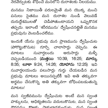
నెరవేర్చుటకు శోధించే మనలోని దురాశలకు నిలయము.
మనము నిజాయితీ పరులమైతే మన యొక్క మంచి
పనులు సైతము మన దురాశల నుండి వెలువడే
దురుద్దేశములతో చెడిపోతుంటాయని ఒప్పుకొనక
తప్పదు. ఇలాంటి ‘శరీరమును’ ద్వేషించనట్లైతే మనము
ప్రభువును వెంబడించలేము.
ఇందుకే యేసు ప్రభువు మన ప్రాణమును ద్వేషించుట
(పోగొట్టుకొనుట) గూర్చి చాలాసార్లు చెప్పెను. ఈ
మాటలు సువార్తలందు ఆరుసార్లు మళ్ళీ
చెప్పబడియుంది
(మత్తయి 10:39, 16:25; మార్కు
8:35; లూకా 9:24, 14:26; యోహాను 12:25)
. ఇవి
సువార్తలయందు పలుసార్లు గుర్తు చేయబడిన మన
ప్రభువు మాటలు అయినప్పటికీ ఇవి అతి తక్కువగా
అర్థము చేసుకొన్న అతి తక్కువగా బోధింపబడుతున్న
మాటలు!
మన స్వజీవమును ద్వేషించుట అంటే మన స్వంత
హక్కులను, ఆధిక్యతలను వదులుకొనుట, మన స్వంత
గౌరవము కొఱకు ప్రాకులాడకుండుట, మన స్వంత