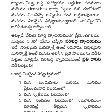
బ్యాంకు నిల్వ, ఆస్తి, ఉద్యోగము, అర్హతలు, వరములు
మరియు తలాంతులు భార్య పిల్లలు మరి ఈలోకంలో
మనము విలువిచ్చే అన్నియు మన ఆస్తులవుతాయి.
మనము నిజమైన శిష్యులమవ్వాలంటే వాటన్నింటిని
బలిపీఠముపై అర్పించాలి.
అప్పుడే దేవుని పూర్ణ హృదయముతో ప్రేమించగలము.
మత్తయి 5:8లో యేసు చెప్పిన
పరిశుద్ధ హృదయము
ఇదే. నిర్మలమైన మనస్సాక్షి ఉంటే సరిపోదు. నిర్మలమైన
మనస్సాక్షి అంటే మనకు తెలిసిన ప్రతి పాపమును విడిచి
పెట్టుట మాత్రమే. పరిశుద్ధ హృదయమంటే
ప్రతి దానిని
విడిచిపెట్టుట!
కాబట్టి నిజమైన శిష్యత్వములో
మన బంధువులు మరియు మనము
ప్రేమించువారి విషయంలో
మన స్వజీవము విషయంలో
మన సంపదల విషయంలో సమూలముగా
మారినట్టి తీవ్రమైన స్వభావము