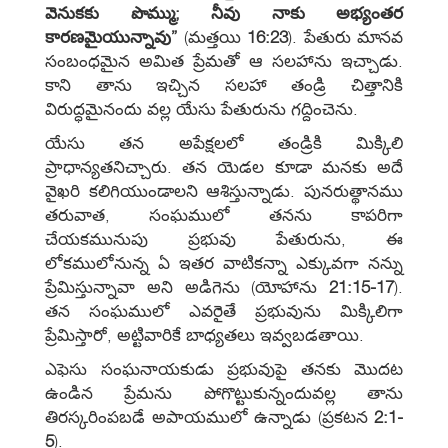
వెనుకకు పొమ్ము; నీవు నాకు అభ్యంతర
కారణమైయున్నావు”
(మత్తయి
16:23
). పేతురు మానవ
సంబంధమైన అమిత ప్రేమతో ఆ సలహాను ఇచ్చాడు.
కాని తాను ఇచ్చిన సలహా తండ్రి చిత్తానికి
విరుద్ధమైనందు వల్ల యేసు పేతురును గద్దించెను.
యేసు తన అపేక్షలలో తండ్రికి మిక్కిలి
ప్రాధాన్యతనిచ్చారు. తన యెడల కూడా మనకు అదే
వైఖరి కలిగియుండాలని ఆశిస్తున్నాడు. పునరుత్థానము
తరువాత, సంఘములో తనను కాపరిగా
చేయకమునుపు ప్రభువు పేతురును, ఈ
లోకములోనున్న ఏ ఇతర వాటికన్నా ఎక్కువగా నన్ను
ప్రేమిస్తున్నావా అని అడిగెను (యోహాను
21:15-17
).
తన సంఘములో ఎవరైతే ప్రభువును మిక్కిలిగా
ప్రేమిస్తారో, అట్టివారికే బాధ్యతలు ఇవ్వబడతాయి.
ఎఫెసు సంఘనాయకుడు ప్రభువుపై తనకు మొదట
ఉండిన ప్రేమను పోగొట్టుకున్నందువల్ల తాను
తిరస్కరింపబడే అపాయములో ఉన్నాడు (ప్రకటన
2:1-
5
).