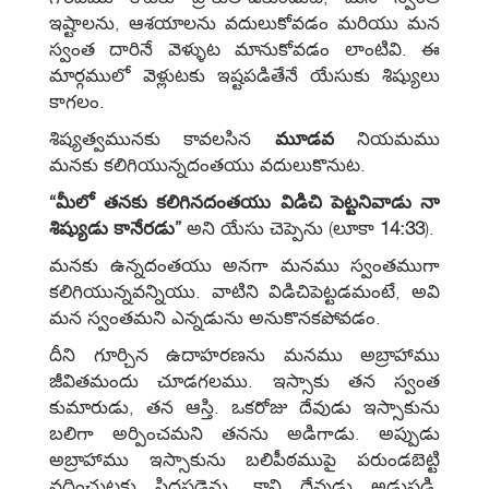
ఇష్టాలను, ఆశయాలను వదులుకోవడం మరియు మన
స్వంత దారినే వెళ్ళుట మానుకోవడం లాంటివి. ఈ
మార్గములో వెళ్లుటకు ఇష్టపడితేనే యేసుకు శిష్యులు
కాగలం.
శిష్యత్వమునకు కావలసిన
మూడవ
నియమము
మనకు కలిగియున్నదంతయు వదులుకొనుట.
“మీలో తనకు కలిగినదంతయు విడిచి పెట్టనివాడు నా
శిష్యుడు కానేరడు”
అని యేసు చెప్పెను (లూకా
14:33
).
మనకు ఉన్నదంతయు అనగా మనము స్వంతముగా
కలిగియున్నవన్నియు. వాటిని విడిచిపెట్టడమంటే, అవి
మన స్వంతమని ఎన్నడును అనుకొనకపోవడం.
దీని గూర్చిన ఉదాహరణను మనము అబ్రాహాము
జీవితమందు చూడగలము. ఇస్సాకు తన స్వంత
కుమారుడు, తన ఆస్తి. ఒకరోజు దేవుడు ఇస్సాకును
బలిగా అర్పించమని తనను అడిగాడు. అప్పుడు
అబ్రాహాము ఇస్సాకును బలిపీఠముపై పరుండబెట్టి
వధించుటకు సిద్ధపడెను. కాని దేవుడు అడ్డుపడి,