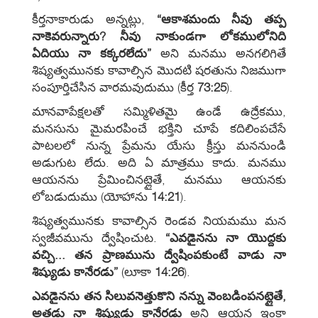
కీర్తనాకారుడు అన్నట్లు,
“ఆకాశమందు నీవు తప్ప
నాకెవరున్నారు? నీవు నాకుండగా లోకములోనిది
ఏదియు నా కక్కరలేదు”
అని మనము అనగలిగితే
శిష్యత్వమునకు కావాల్సిన మొదటి షరతును నిజముగా
సంపూర్తిచేసిన వారమవుదుము (కీర్త
73:25
).
మానవాపేక్షలతో సమ్మిళితమై ఉండే ఉద్రేకము,
మనసును మైమరపించే భక్తిని చూపే కదిలింపచేసే
పాటలలో నున్న ప్రేమను యేసు క్రీస్తు మననుండి
అడుగుట లేదు. అది ఏ మాత్రము కాదు. మనము
ఆయనను ప్రేమించినట్లైతే, మనము ఆయనకు
లోబడుదుము (యోహాను
14:21
).
శిష్యత్వమునకు కావాల్సిన రెండవ నియమము మన
స్వజీవమును ద్వేషించుట.
“ఎవడైనను నా యొద్దకు
వచ్చి... తన ప్రాణమును ద్వేషింపకుంటే వాడు నా
శిష్యుడు కానేరడు”
(లూకా
14:26
).
ఎవడైనను తన సిలువనెత్తుకొని నన్ను వెంబడింపనట్లైతే,
అతడు నా శిష్యుడు కానేరడు
అని ఆయన ఇంకా