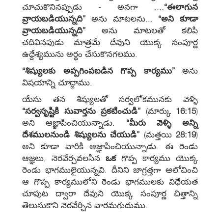
చూచుకొనినప్పుడు - అనగా ....
“ఈలాగున
వ్రాయబడియున్నది”
అను మాటలను...
“అని కూడా
వ్రాయబడియున్నది”
అను మాటలతో కలిపి
చదివినపుడు మాత్రమే దేవుని యొక్క సంపూర్ణ
ఉద్దేశ్యమును అర్థం చేసుకొనగలము.
“శిష్యులకు అప్పగింపబడిన గొప్ప కార్యము”
అను
విషయాన్ని చూద్దాము.
యేసు తన శిష్యులతో సర్వలోకమునకు వెళ్ళి
“సర్వసృష్టికి సువార్తను ప్రకటించుడి”
(మార్కు
16:15
)
అని ఆజ్ఞాపించియున్నాడు.
“మీరు వెళ్ళి అన్ని
దేశములనుండి శిష్యులను చేయుడి”
(మత్తయి
28:19
)
అని కూడా వారికి ఆజ్ఞాపించియున్నాడు. ఈ రెండు
ఆజ్ఞలు, నెరవేర్చవలసిన
ఒక
గొప్ప కార్యము యొక్క
రెండు భాగములైయున్నవి. దీనిని జాగ్రత్తగా ఆలోచించి
ఆ గొప్ప కార్యములోని రెండు భాగములకు విధేయత
చూపుట ద్వారా దేవుని యొక్క సంపూర్ణ చిత్తాన్ని
తెలుసుకొని నెరవేర్చిన వారమగుదుము.