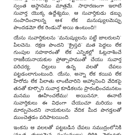
స్వంత ఆస్థానము మాత్రమే. సాధారణంగా ఇలాటి
సువార్త యొక్క ఉద్దేశ్యము, ఆ సువార్తికుడు డబ్బు
సంపాదించాలన్న ఆశ లేక మనుష్యులమెప్పు
పొందడమో లేక రెండునో అయి ఉంటుంది!!
యేసు సువార్తికులను ‘మనుష్యులను పట్టే జాలరులని’
పిలచెను. రక్షణ పొందని ‘క్రైస్తవ’ మత పెద్దలు లేక
గుంపుల సహకారంతో లేక ఎన్నికల్లో ఓట్లనాశించే
రాజకీయనాయకుల ప్రోత్సాహముతో చేయు సువార్త
పరిచర్య, చిల్లులు ఉన్న వలతో చేపలు
పట్టడంలాగుంటుంది. యేసు, అన్నా లేక కయిప లేక
హేరోదు లేక పిలాతు లాంటివారిని ఆహ్వానించి వేదికపై
తనతో కూర్చొని సువార్త కూడికలను ప్రారంభించమనటం
మనము ఊహించలేము! అయిననూ, ఈనాటి
సువార్తికులు ఈ విధంగా చేయుచూ మరియు ఆ
మార్పుచెందని నాయకులను వేదిక మీద పొగడ్తలతో
ముంచెత్తడం పరిపాటయింది.
ఇంకను ఆ వలలతో పట్టబడిన చేపలు సముద్రంలోనికి
(మృత తుల్యమైన సంఘములు) తిరిగి వెళ్ళుటకు