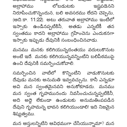
అబ్రాహాము లోబడుటకు ఇష్టపడెనని
నిరూపించుకొన్నందున, బలి అవసరము లేదని చెప్పెను,
(ఆది.కా.
11:22
). అటు తరువాత అబ్రాహాము ఇంటిలో
ఇస్సాకు ఉండినప్పటికినీ, అతడు ఎన్నటికీ తన
స్వంతము కాదని అబ్రాహాము గ్రహించెను ఎందుకనగా
ఇస్సాకు ఇప్పుడు దేవునికి సంబంధించినవాడు.
మనము మనకు కలిగియున్నదంతయు వదులుకొనుట
అంటే ఇదే. మనకు కలిగియున్నవన్నింటిని బలిపీఠముపై
ఉంచి దేవునికి సమర్పించుకోవాలి.
సమర్పించిన వాటిలో కొన్నింటిని వాడుకొనుటకు
దేవుడు మనకు అనుమతి ఇవ్వవచ్చును. కానీ ఎన్నడూ
అవి మన స్వంతమైనవని అనుకోకూడదు. మనము
మన స్వంత గృహమునందు నివసించుచున్నప్పటికినీ,
అది అద్దె లేకుండా ఉండుటకు అనుమతింపపడిన
దేవుని గృహమన్న భావన కలిగియుండాలి! ఇది నిజమైన
శిష్యత్వము.
మన ఆస్తులన్నిటిని ఆవిధముగా చేసియున్నామా? మన