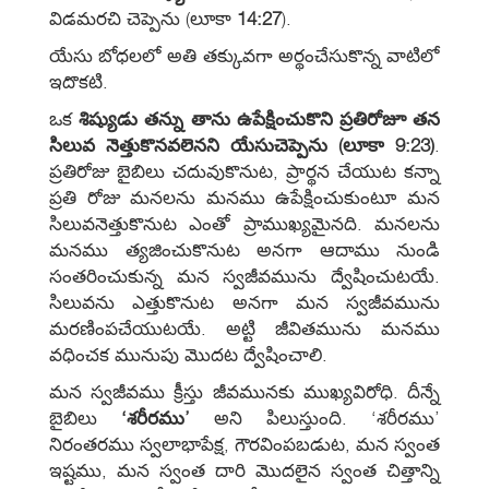
విడమరచి చెప్పెను (లూకా
14:27
).
యేసు బోధలలో అతి తక్కువగా అర్థంచేసుకొన్న వాటిలో
ఇదొకటి.
ఒక
శిష్యుడు తన్ను తాను ఉపేక్షించుకొని ప్రతిరోజూ తన
సిలువ నెత్తుకొనవలెనని యేసుచెప్పెను (లూకా 9:23)
.
ప్రతిరోజు బైబిలు చదువుకొనుట, ప్రార్థన చేయుట కన్నా
ప్రతి రోజు మనలను మనము ఉపేక్షించుకుంటూ మన
సిలువనెత్తుకొనుట ఎంతో ప్రాముఖ్యమైనది. మనలను
మనము త్యజించుకొనుట అనగా ఆదాము నుండి
సంతరించుకున్న మన స్వజీవమును ద్వేషించుటయే.
సిలువను ఎత్తుకొనుట అనగా మన స్వజీవమును
మరణింపచేయుటయే. అట్టి జీవితమును మనము
వధించక మునుపు మొదట ద్వేషించాలి.
మన స్వజీవము క్రీస్తు జీవమునకు ముఖ్యవిరోధి. దీన్నే
బైబిలు
‘శరీరము’
అని పిలుస్తుంది. ‘శరీరము’
నిరంతరము స్వలాభాపేక్ష, గౌరవింపబడుట, మన స్వంత
ఇష్టము, మన స్వంత దారి మొదలైన స్వంత చిత్తాన్ని