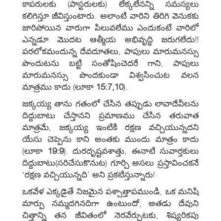
కాపరులకు (పాస్టరులకు) లేక్కలేనన్ని సమస్యలు
కలిగిస్తూ జీవిస్తుంటారు. అలాంటి వారిని తిరిగి వెనుకకు
జారిపోయిన వారుగా పిలువలేము ఎందుకంటే వారిలో
ఎన్నడూ మొదట ఆత్మీయ అభివృద్ధి జరుగలేదు!!
పరలోకమందున్న దేవదూతలు, పాపులు మారుమనస్సు
పొందుటను బట్టి సంతోషించెదరే గాని, పాపులు
మారుమనస్సు పొందకుండా విశ్వసించుట వలన
మాత్రము కాదు (లూకా
15:7,10
).
జక్కయ్య తాను గతంలో చేసిన తప్పుడు లావాదేవీలను
దిద్దుబాటు చేస్తానని ప్రమాణము చేసిన తరువాత
మాత్రమే, జక్కయ్య ఇంటికి రక్షణ వచ్చియున్నదని
యేసు చెప్పెను కాని అంతకు ముందు మాత్రం కాదు
(లూకా
19:9
). దురదృష్టవశాత్తు, ఈనాటి సువార్తకులు
దిద్దుబాటు(సరిచేసుకొనుట) గూర్చి అసలు ప్రస్తావించకనే
‘రక్షణ వచ్చియున్నది’ అని ప్రకటిస్తున్నారు!
ఒకవేళ ఎక్కడైతే నిజమైన పశ్చాత్తాపముండి, ఒక మనిషి
మార్పు నమ్మదగినదిగా ఉంటుందో, అతడు దేవుని
చిత్తాన్ని తన జీవితంలో నెరవేర్చుటకు, శిష్యరికపు