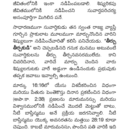
జీవితంలోనికి ఇంకా నడిపింపబడాలి. శిష్యరికపు
జీవితములోనికి నడిపించని సువార్తపరిచర్య
అసంపూర్తిగా మిగిలిన పనే.
సాధారణముగా సువార్తికుడు తన స్వంత రాజ్య వ్యాప్తి
గూర్చిన ప్రాకులాట మూలముగా మార్పునొందిన వారిని
శిష్యులుగా నడిపించేవారితో కలిసి పనిచేయడు.
“తీర్పు
తీర్చకుడి”
అని చెప్పబడినది గనుక మనము అటువంటి
సువార్తికులను తీర్పు తీర్చనవసరములేదు. కాని
చివరిదినాన, వారిచే మార్పు చెందిన వారు
శిష్యులగుటకు వారే అడ్డుగా ఉండినందుకు ప్రభువుకు
తప్పక జవాబు ఇవ్వాల్సి ఉంటుంది.
మార్కు
16:16
లో యేసు విశదీకరించిన విధంగా
మరియు పేతురు పెంతెకొస్తు దినాన ప్రకటించిన విధంగా
(అపొ.కా.
2:38
) ప్రజలను మారుమనస్సు మరియు
విశ్వాసములోనికి నడిపించే మొదటి మెట్టుతో బాటు,
నీటి బాప్తిస్మము అనే ప్రక్రియ జరగనివ్వాలి. నీటి
బాప్తిస్మము యొక్క అవసరతను మత్తయి
28:19
కూడా
చెప్తుంది. కాబట్టి మారుమనస్సు పొందిన ప్రతి వారికి ఇది