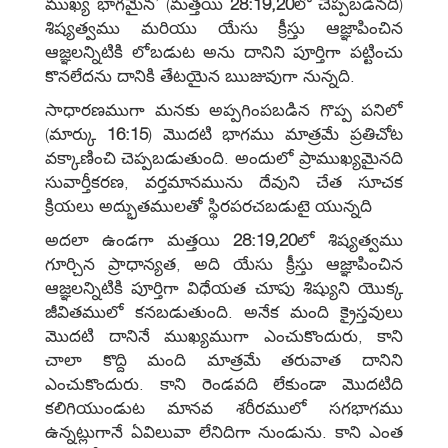
ముఖ్య భాగమైన’ (మత్తయి
28:19,20
లో చెప్పబడినది)
శిష్యత్వము మరియు యేసు క్రీస్తు ఆజ్ఞాపించిన
ఆజ్ఞలన్నిటికి లోబడుట అను దానిని పూర్తిగా పట్టించు
కొనలేదను దానికి తేటయైన ఋజువుగా నున్నది.
సాధారణముగా మనకు అప్పగింపబడిన గొప్ప పనిలో
(మార్కు
16:15
) మొదటి భాగము మాత్రమే ప్రతిచోట
వక్కాణించి చెప్పబడుతుంది. అందులో ప్రాముఖ్యమైనది
సువార్తీకరణ, వర్తమానమును దేవుని చేత సూచక
క్రియలు అద్భుతములతో స్థిరపరచబడుటై యున్నది
అదలా ఉండగా మత్తయి
28:19,20
లో శిష్యత్వము
గూర్చిన ప్రాధాన్యత, అది యేసు క్రీస్తు ఆజ్ఞాపించిన
ఆజ్ఞలన్నిటికి పూర్తిగా విధేయత చూపు శిష్యుని యొక్క
జీవితములో కనబడుతుంది. అనేక మంది క్రైస్తవులు
మొదటి దానినే ముఖ్యముగా ఎంచుకొందురు, కాని
చాలా కొద్ది మంది మాత్రమే తరువాత దానిని
ఎంచుకొందురు. కాని రెండవది లేకుండా మొదటిది
కలిగియుండుట మానవ శరీరములో సగభాగము
ఉన్నట్లుగానే ఏవిలువా లేనిదిగా నుండును. కాని ఎంత