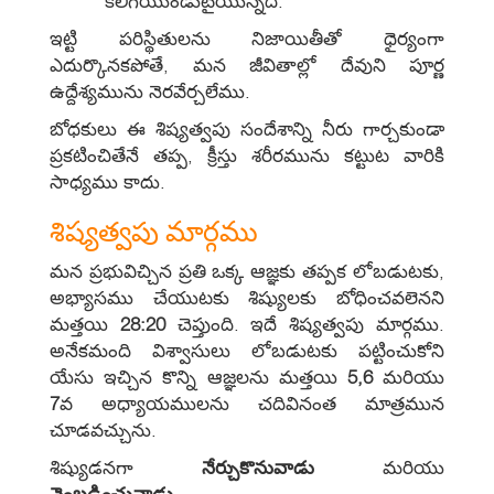
కలిగియుండుటైయున్నది.
ఇట్టి పరిస్థితులను నిజాయితీతో ధైర్యంగా
ఎదుర్కొనకపోతే, మన జీవితాల్లో దేవుని పూర్ణ
ఉద్దేశ్యమును నెరవేర్చలేము.
బోధకులు ఈ శిష్యత్వపు సందేశాన్ని నీరు గార్చకుండా
ప్రకటించితేనే తప్ప, క్రీస్తు శరీరమును కట్టుట వారికి
సాధ్యము కాదు.
శిష్యత్వపు మార్గము
మన ప్రభువిచ్చిన ప్రతి ఒక్క ఆజ్ఞకు తప్పక లోబడుటకు,
అభ్యాసము చేయుటకు శిష్యులకు బోధించవలెనని
మత్తయి
28:20
చెప్తుంది. ఇదే శిష్యత్వపు మార్గము.
అనేకమంది విశ్వాసులు లోబడుటకు పట్టించుకోని
యేసు ఇచ్చిన కొన్ని ఆజ్ఞలను మత్తయి
5,6
మరియు
7
వ అధ్యాయములను చదివినంత మాత్రమున
చూడవచ్చును.
శిష్యుడనగా
నేర్చుకొనువాడు
మరియు
వెంబడించువాడు.