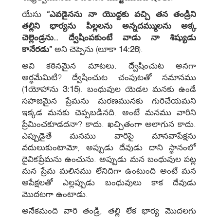
యేసు
“ఎవడైనను నా యొద్దకు వచ్చి తన తండ్రిని
తల్లిని భార్యను పిల్లలను అన్నదమ్ములను అక్క
చెల్లెండ్రను.. ద్వేషింపకుంటే వాడు నా శిష్యుడు
కానేరడు”
అని చెప్పెను (లూకా
14:26
).
అవి కఠినమైన మాటలు. ద్వేషించుట అనగా
అర్థమేమిటి? ద్వేషించుట చంపుటతో సమానము
(
1
యోహాను
3:15
). బంధువుల యెడల మనకు ఉండే
సహజమైన ప్రేమను మరణమునకు గురిచేయమని
ఇక్కడ మనకు చెప్పబడినది. అంటే మనము వారిని
ప్రేమించకూడదనా? కాదు. ఖచ్చితంగా అలాగున కాదు.
ఎప్పుడైతే మనము వారిపై మానవాపేక్షను
వదులుకుంటామో, అప్పుడు దేవుడు దాని స్థానంలో
దైవికప్రేమను ఉంచును. అప్పుడు మన బంధువుల పట్ల
మన ప్రేమ మలినము లేనిదిగా ఉంటుంది అంటే మన
అపేక్షలతో ఎల్లప్పుడు బంధువులు కాక దేవుడు
మొదటగా ఉంటాడు.
అనేకమంది వారి తండ్రి, తల్లి లేక భార్య మొదలగు