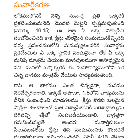
సువార్తీకరణ
లోకములోనికి వెళ్ళి సువార్త ప్రతి ఒక్కరికి
ప్రకటించుటమనేది మొదటి మెట్టని స్పష్టమవుతుంది
(మార్కు
16:15
). ఈ ఆజ్ఞ ఏ ఒక్క విశ్వాసిని
సంబోధించినది కాక, క్రీస్తు శరీరమైన సంఘమునకిచ్చినది
సర్వ ప్రపంచములోని మనుష్యులందరికి సువార్తను
ప్రకటించుట ఏ ఒక్క స్థానిక సంఘమైనా లేక ఏ ఒక్క
మనిషి మాత్రమే చేయుట మానవులముగా అసాధ్యమైన
పని. మనలో ఒక్కొక్కరికి ఈ మహాకార్యములోని ఒక
చిన్న భాగము మాత్రమే చేయుట సాధ్యపడుతుంది.
కాని ఆ భాగము ఎంత చిన్నదైనా, మనము
నెరవేర్చగలగాలి. ఇక్కడే అపొ.కా.
1:8
లోని వాక్యమును
దీనికి సంబంధించి చూడగలము. క్రీస్తు కొరకు బలమైన
సాక్షిగా ఉండాలంటే ప్రతి విశ్వాసిలోనికి పరిశుద్ధాత్ముడు
దిగివచ్చి శక్తితో నింపబడియుండాలి. జాగ్రత్తగా
గమనించినట్లైతే అందరు సువార్తికులుగా
పిలువబడలేదు (క్రీస్తు తన సంఘమునకు కొందరినే
సువార్తికులుగా ఇచ్చియుండెనని ఎఫెసీ
4:13
తేటగా