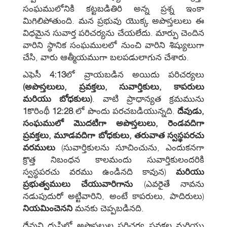
సంఘములోనికి కట్టబడితిరి అన్న ప్రశ్న ఇంకా
మిగిలిపోతుంది. మన ప్రభువు యొక్క అపొస్తలులు ఈ
విధమైన సువార్త పరిచర్యను చేయలేదు. మార్పు చెందిన
వారిని స్థానిక సంఘములలో నుంచి వారిని శిష్యులుగా
చేసి, వారు ఆత్మీయముగా బలపడులాగున చేశారు.
ఎఫెసీ
4:13
లో వ్రాయబడిన అయిదు పరిచర్యలు
(అపొస్తలులు, ప్రవక్తలు, సువార్తికులు, కాపరులు
మరియు బోధకులు)
. వాటి ప్రాధాన్యత క్రమమును
1
కొరింథీ
12:28
.లో పొందు పరచబడియున్నది.
దేవుడు,
సంఘములో మొదటిగా అపొస్తలులు, రెండవదిగా
ప్రవక్తలు, మూడవదిగా బోధకులు, తరువాత స్వస్థపరచు
వరములు
(సువార్తికులను సూచించును, ఎందుకనగా
క్రొత్త నిబంధన కాలమందు సువార్తికులందరికి
స్వస్థపరచు వరము ఉండినది కావున)
మరియు
ప్రభుత్వములు చేయువారిగాను
(ఎవరైతే నావను
నడుపుదురో అట్టివారిని, అంటే కాపరులు, పాదిరులు)
నియమించెనని
మనకు చెప్పబడినది.
దేవుని దృష్టిలో అపొస్తలుల పరిచర్య ప్రవక్తల మరియు