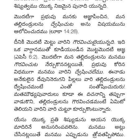
శిష్యత్వము యొక్క నిజమైన పునాది యున్నది.
మొదటిగా ప్రభువు మనకు ఆజ్ఞాపించిన, మన
తల్లిదండ్రులను
ద్వేషించుట
అను విషయమును
ఆలోచించుదము (లూకా 14:26).
దీనికి మొదటి మెట్టు వారిని
గౌరవించుటైయున్నది
. ఇది
ఒక వాగ్దానముతో కూడియుండిన మొట్టమొదటి ఆజ్ఞ
(ఎపెసీ 6:2). మొదటిగా మన తల్లిదండ్రులను మనము
గౌరవించుట
నేర్చుకొననట్లయితే, ప్రభువు కోరిన
విధముగా మనము వారిని
ద్వేషించలేము
. ఈనాడు
అనేకులైన దేవునినెరుగని పిల్లలు వారి తల్లిదండ్రులను
ద్వేషించమంటే ఎంతో సంతోషించుదురు!
మతమౌఢ్యపువాదులు కూడా ఈ వచనాన్ని తప్పుగా
వాడుకొని, తల్లిదండ్రులను గౌరవించడమంటే ఏమిటో
తెలియని వారిని వారి చుట్టూ కూర్చుకొంటున్నారు.
యేసు యొక్క ప్రతి శిష్యుడును ఆయన యొక్క
మాదిరినే అనుసరింపవలెను. మనము అట్లు
చేసినట్లయితే మనము ఎప్పుడును త్రోవతప్పిపోము.