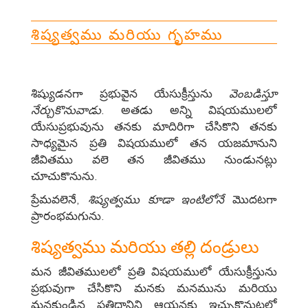
శిష్యత్వము మరియు గృహము
శిష్యుడనగా ప్రభువైన యేసుక్రీస్తును
వెంబడిస్తూ
నేర్చుకొనువాడు
. అతడు అన్ని విషయములలో
యేసుప్రభువును తనకు మాదిరిగా చేసికొని తనకు
సాధ్యమైన ప్రతి విషయములో తన యజమానుని
జీవితము వలె తన జీవితము నుండునట్లు
చూచుకొనును.
ప్రేమవలెనే,
శిష్యత్వము కూడా ఇంటిలోనే
మొదటగా
ప్రారంభమగును.
శిష్యత్వము మరియు తల్లి దండ్రులు
మన జీవితములలో ప్రతి విషయములో యేసుక్రీస్తును
ప్రభువుగా చేసికొని మనకు మనమును మరియు
మనకుండిన ప్రతిదానిని ఆయనకు ఇచ్చుకొనుటలో