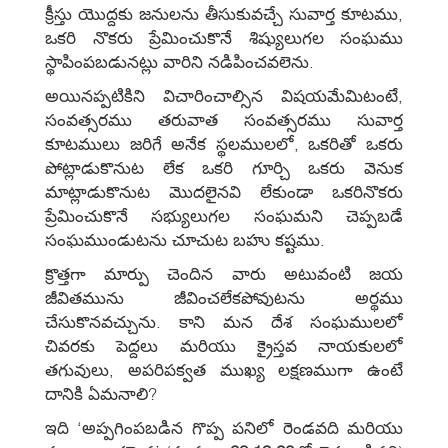
క్రీస్తు యొద్దకు జనులను తీసుకువచ్చే సువార్త కూటము,
ఒకరి నొకరు ప్రేమించుకొనే శిష్యులుగల సంఘము
స్థాపింపబడునట్లు వారిని నడిపించవలెను.
అయినప్పటికిని విచారించాల్సిన విషయమేమిటంటే,
సంవత్సరము తరువాత సంవత్సరము సువార్త
కూటములు జరిగే అనేక స్థలములలో, ఒకరితో ఒకరు
పోట్లాడుకొనుట లేక ఒకరి గూర్చి ఒకరు వెనుక
మాట్లాడుకొనుట మొదలైనవి లేకుండా ఒకరినొకరు
ప్రేమించుకొనే సభ్యులుగల సంఘమని చెప్పబడే
సంఘముండుటను చూచుట బహు కష్టము.
క్రొత్తగా మార్పు చెందిన వారు అటువంటి జయ
జీవితమును జీవించలేకపోవుటను అర్థము
చేసుకొనవచ్చును. కాని మన దేశ సంఘములలో
చివరకు పెద్దలు మరియు క్రైస్తవ నాయకులలో
తగువులు, అపరిపక్వత ముఖ్య లక్షణముగా ఉంటే
దానికి ఏమనాలి?
ఇది ‘అప్పగింపబడిన గొప్ప పనిలో రెండవది మరియు