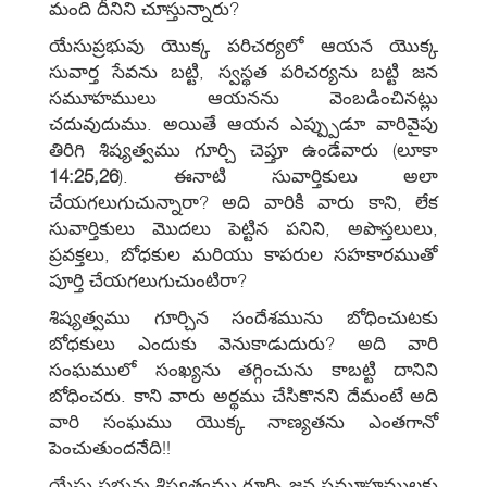
మంది దీనిని చూస్తున్నారు?
యేసుప్రభువు యొక్క పరిచర్యలో ఆయన యొక్క
సువార్త సేవను బట్టి, స్వస్థత పరిచర్యను బట్టి జన
సమూహములు ఆయనను వెంబడించినట్లు
చదువుదుము. అయితే ఆయన ఎప్ప్పుడూ వారివైపు
తిరిగి శిష్యత్వము గూర్చి చెప్తూ ఉండేవారు (లూకా
14:25,26
). ఈనాటి సువార్తికులు అలా
చేయగలుగుచున్నారా? అది వారికి వారు కాని, లేక
సువార్తికులు మొదలు పెట్టిన పనిని, అపొస్తలులు,
ప్రవక్తలు, బోధకుల మరియు కాపరుల సహకారముతో
పూర్తి చేయగలుగుచుంటిరా?
శిష్యత్వము గూర్చిన సందేశమును బోధించుటకు
బోధకులు ఎందుకు వెనుకాడుదురు? అది వారి
సంఘములో సంఖ్యను తగ్గించును కాబట్టి దానిని
బోధించరు. కాని వారు అర్థము చేసికొనని దేమంటే అది
వారి సంఘము యొక్క నాణ్యతను ఎంతగానో
పెంచుతుందనేది!!
యేసు ప్రభువు శిష్యత్వము గూర్చి జన సమూహములకు