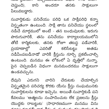
చెప్తుంది), కాని అందరూ తనకు సాక్షులుగా
పిలువబడ్డారు.
సువార్తికుడు పనిచేయు పరిధి ఒక సాక్షిపరిధి కన్నా
విస్తృతంగా ఉంటుంది. సాక్షి తాను పనిచేయు స్థలంలో
నడిచే మార్గములో అంటే - తన బంధువులకు, ఇరుగు
పొరుగువారికి, తను పనిచేయు కార్యాలయములోని
తోటి కార్మికులకు, తనకు రోజూ తటస్థ పడేవారికి,
ప్రయాణాల్లో ఎవరితో కలిసేటట్టు అతడు
నడిపింపబడినాడో వారికి క్రీస్తును గూర్చి ప్రకటించాల్సి
ఉంటుంది. మనము ఈ లోకంలో ఏ వృత్తిలో నున్నా,
పైన చెప్పబడిన విధంగా మనమందరము సాక్షులుగా
ఉండవచ్చును.
దేవుని ఎరుగని వారిని చేరుటకు చేయాల్సిన
విస్తృతమైన పరిచర్య కొరకు యేసు క్రీస్తు సంఘమునకు
సువార్తికులను కూడా ఇచ్చెను. అయితే సువార్తికుడి పని
కేవలము ‘ఆత్మలను సంపాదించుట లేక ప్రజలను క్రీస్తు
యొద్దకు రాబట్టుట’ (సాధారణముగా మనము విను