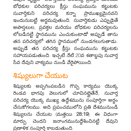
బోధకుల పరిచర్యలు క్రీస్తు సంఘమును కట్టుటకు
సువార్తికుని పరిచర్య కన్నా ప్రాముఖ్యమైనవని
ఇందునుబట్టి అర్థమవుతుంది. సువార్తికుడు ఎప్పుడైతే
అపొస్తలుల, ప్రవక్తల మరియు బోధకుల పరిచర్యలను
లోబడినట్టి స్థానమును ఎంచుకుంటాడో అప్పుడే తాను
తన పరిచర్యలో తగిన స్థానములో నుండగలుగుతాడు.
అప్పుడే తన పరిచర్య క్రీస్తు సంఘమును కట్టుటకు
సహాయపడుతుంది. ఇచ్చటే నేటి 20వ శతాబ్దపు సువార్త
సేవ దేవుని వాక్యము నుండి వేరైపోయింది.
శిష్యులుగా చేయుట
శిష్యులకు అప్పగింపబడిన గొప్ప కార్యము యొక్క
రెండవ భాగపు వెలుగులో చూచినట్లైతేనే, సువార్త
పరిచర్య యొక్క ముఖ్య ఉద్దేశమును సంపూర్తిగా అర్థం
చేసుకోగలము. అది ప్రపంచములోని ప్రతి దేశమునుండి
శిష్యులను చేయుట (మత్తయి
28:19
). ఈ విధంగా
మార్పు చెందని జనాంగమునుద్దేశించినట్టి దేవుని
ప్రణాళిక సంపూర్తి కాబడుతుంది.