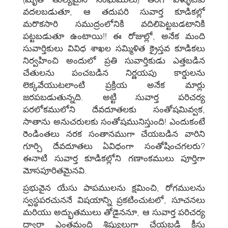
వదలబడుతూ, ఆ తదుపరి సువార్త కూడికల్లో
మరొకసారి సముద్రంలోనికి వదిలిపెట్టబడటానికి
పట్టబడుతూ ఉంటాయి!! ఈ రోజుల్లో, అనేక మంది
సువార్తికులు వివిధ శాఖల సమ్మిళిత క్రైస్తవ కూడికలు
నిర్వహించి అందులో ప్రతి సువార్తికుడు ఎత్తబడిన
చేతులను పంచబడిన నిర్ణయపు కార్డులను
లెక్కవేయుటలాంటి ప్రక్రియ అనేక మార్లు
జరపబడుతున్నది. అట్టి సువార్త పరిచర్య
పరలోకములోని దేవదూతలకు సంతోషమివ్వక,
సాతాను అనుచరులకు సంతోషమునిస్తుంది! ఎందుకంటే
రెండింతలు నరక సంతానముగా చేయబడిన వారిని
గూర్చి దేవదూతలు ఏవిధంగా సంతోషించగలరు?
ఈనాటి సువార్త కూడికల్లోని గణాంకములు పూర్తిగా
మోసపూరితమైనవి.
ప్రభువైన యేసు పాపములను క్షమించి, రోగములను
స్వస్థపరచుననే విషయాన్ని ప్రకటించుటలో, సూచనలు
మరియు అద్భుతములు తోడైననూ, ఆ సువార్త పరిచర్య
ద్వారా ఎంతమంది శిష్యులుగా చేయబడి క్రీస్తు