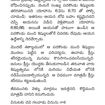
బోధించినప్పుడు, వెంటనే సంఖ్య పదకొండు శిష్యులకు
తరిగిపోయినది (యోహాను
6:2
ను
6:70
తో పోల్చి
చూడండి). ఇతరులు ఆయన బోధ బహు కష్టమైనదని
చెప్పి ఆయనను విడిచి వెళ్లిపోయిరి (యోహాను
6:60,66
). అయితే ఆయనతో పాటుగా ఉండిన ఆ
పదకొండు మంది శిష్యులతోనే చివరకు దేవుడు ఆయన
ఉద్దేశాన్ని నెరవేర్చాడు.
మొదటి శతాబ్దములో ఆ పదకొండు మంది శిష్యులు
మొదలు పెట్టిన ఆ పరిచర్యను, ఈనాడు క్రీస్తు
శరీరమైయున్న మనము కొనసాగించవలసియున్నది.
జనులు క్రీస్తు యొద్దకు తీసుకురాబడిన తరువాత వారు
శిష్యుత్వము లోనికి మరియు విధేయత లోనికి
నడిపింపబడాల్సియున్నది. ఆ విధముగా మాత్రమే క్రీస్తు
శరీరము కట్టబడుతుంది.
జీవమునకు వెళ్ళు మార్గము ఇరుకైనది, కొద్దిమంది
మాత్రమే దానిని కనుగొందురు.
వినుటకు చెవి గలవాడు వినును గాక.