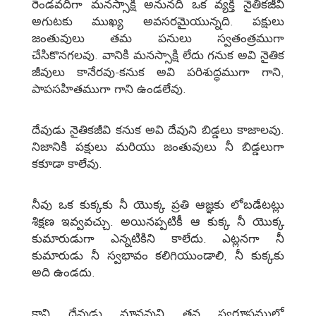
రెండవదిగా మనస్సాక్షి అనునది ఒక వ్యక్తి నైతికజీవి
అగుటకు ముఖ్య అవసరమైయున్నది. పక్షులు
జంతువులు తమ పనులు స్వతంత్రముగా
చేసికొనగలవు. వానికి మనస్సాక్షి లేదు గనుక అవి నైతిక
జీవులు కానేరవు-కనుక అవి పరిశుద్ధముగా గాని,
పాపసహితముగా గాని ఉండలేవు.
దేవుడు నైతికజీవి కనుక అవి దేవుని బిడ్డలు కాజాలవు.
నిజానికి పక్షులు మరియు జంతువులు నీ బిడ్డలుగా
కకూడా కాలేవు.
నీవు ఒక కుక్కకు నీ యొక్క ప్రతి ఆజ్ఞకు లోబడేటట్లు
శిక్షణ ఇవ్వవచ్చు. అయినప్పటికీ ఆ కుక్క నీ యొక్క
కుమారుడుగా ఎన్నటికిని కాలేదు. ఎట్లనగా నీ
కుమారుడు నీ స్వభావం కలిగియుండాలి, నీ కుక్కకు
అది ఉండదు.
కాని దేవుడు మానవుని తన స్వరూపములో