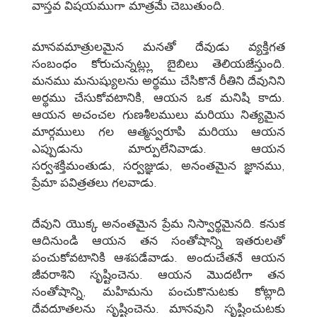
వాస్తవ విషయముగా మాత్రమే చెబుతుంది.
మానవమాత్రులమైన మనతో దేవుడు వ్యక్తిగత
సంబంధం కోరుచున్నట్ల్లు బైబిలు తెలియజేస్తుంది.
మనము మనుష్యులను అర్థము చేసికొనే రీతిని దేవునిని
అర్థము చేసుకోవటానికి, ఆయన ఒక మనిషి కాదు.
ఆయన అచంచల గుణశీలములు మరియు నిత్యమైన
మార్గములు గల ఆత్మస్వరూపి మరియు ఆయన
ఎప్పుడును మార్పులేనివాడు. ఆయన
సర్వశక్తిమంతుడు, సర్వజ్ఞుడు, అనంతమైన జ్ఞానము,
ప్రేమా పవిత్రతలు గలవాడు.
దేవుని యొక్క అనంతమైన ప్రేమ నిస్వార్థమైనది. కనుక
ఆదినుండి ఆయన తన సంతోషాన్ని ఇతరులతో
పంచుకోవటానికి ఆశపడేవాడు. అందుచేతనే ఆయన
జీవరాశిని సృష్టించెను. ఆయన మొదటిగా తన
సంతోషాన్ని, మహిమను పంచుకొనుటకు కోట్లాది
దేవదూతలను సృష్టించెను. మానవుని సృష్టించుటకు