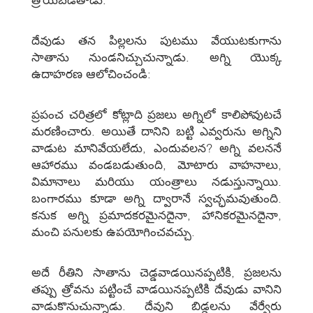
దేవుడు తన పిల్లలను పుటము వేయుటకుగాను
సాతాను నుండనిచ్చుచున్నాడు. అగ్ని యొక్క
ఉదాహరణ ఆలోచించండి:
ప్రపంచ చరిత్రలో కోట్లాది ప్రజలు అగ్నిలో కాలిపోవుటచే
మరణించారు. అయితే దానిని బట్టి ఎవ్వరును అగ్నిని
వాడుట మానివేయలేదు, ఎందువలన? అగ్ని వలననే
ఆహారము వండబడుతుంది, మోటారు వాహనాలు,
విమానాలు మరియు యంత్రాలు నడుస్తున్నాయి.
బంగారము కూడా అగ్ని ద్వారానే స్వచ్ఛమవుతుంది.
కనుక అగ్ని ప్రమాదకరమైనదైనా, హానికరమైనదైనా,
మంచి పనులకు ఉపయోగించవచ్చు.
అదే రీతిని సాతాను చెడ్డవాడయినప్పటికి, ప్రజలను
తప్పు త్రోవను పట్టించే వాడయినప్పటికి దేవుడు వానిని
వాడుకొనుచున్నాడు. దేవుని బిడ్డలను వేర్వేరు