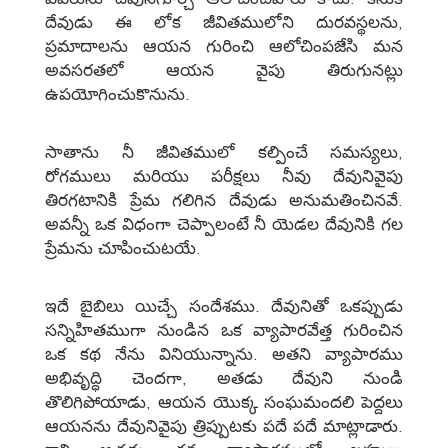
దేవుడు ఈ లోక జీవితములోని దురవస్థలను,
ప్రమాదాలను ఆయన గురించి ఆలోచింపజేసి మన
అవసరతలో ఆయన వైపు తిరుగునట్లు
ఉపయోగించుకొనును.
సాతాను నీ జీవితములో కల్పించే సమస్యలు,
రోగములు మరియు పరీక్షలు నీవు దేవునివైపు
తిరగటానికి ప్రేమ గలిగిన దేవుడు అనుమతించినవే.
అవన్నీ ఒక విధంగా చెప్పాలంటే నీ యెడల దేవునికి గల
ప్రేమను చూపించుటయే.
ఇదే బైబిలు యిచ్చే సందేశము. దేవునితో ఒకప్పుడు
సన్నిహితముగా నుండిన ఒక వ్యాపారవేత్త గురించిన
ఒక కథ నేను వినియున్నాను. అతని వ్యాపారము
అభివృద్ధి చెందగా, అతడు దేవుని నుండి
తొలిగిపోయాడు, ఆయన యొక్క సంఘమందలి పెద్దలు
ఆయనను దేవునివైపు త్రిప్పుటకు పదే పదే మాట్లాడారు.