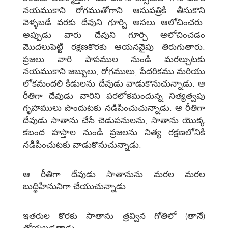
నయముకాని రోగముతోగాని ఆసుపత్రికి తీసుకొని
వెళ్ళబడే వరకు దేవుని గూర్చి అసలు ఆలోచించరు.
అప్పుడు వారు దేవుని గూర్చి ఆలోచించడం
మొదలుపెట్టి రక్షణకొరకు ఆయనవైపు తిరుగుతారు.
ప్రజలు వారి పాపముల నుండి మరల్చుటకు
నయముకాని జబ్బులు, రోగములు, పేదరికము మరియు
లోకమందలి కీడులను దేవుడు వాడుకొనుచున్నాడు. ఆ
రీతిగా దేవుడు వారిని పరలోకమందున్న నిత్యత్వపు
గృహములు పొందుటకు నడిపించుచున్నాడు. ఆ రీతిగా
దేవుడు సాతాను చేసే చెడుపనులను, సాతాను యొక్క
కబంద హస్తాల నుండి ప్రజలను నిత్య రక్షణలోనికి
నడిపించుటకు వాడుకొనుచున్నాడు.
ఆ రీతిగా దేవుడు సాతానును మరల మరల
బుద్ధిహీనునిగా చేయుచున్నాడు.
ఇతరుల కొరకు సాతాను త్రవ్విన గోతిలో (తానే)
త్రోయబడతాడు.