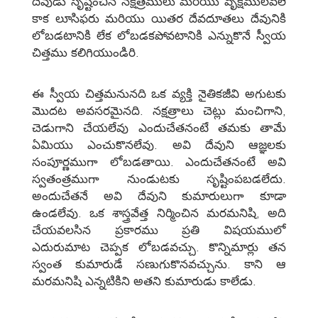
దేవుడు సృష్టించిన నక్షత్రములు మరియు వృక్షములవలె
కాక లూసిఫరు మరియు యితర దేవదూతలు దేవునికి
లోబడటానికి లేక లోబడకపోవటానికి ఎన్నుకొనే స్వీయ
చిత్తము కలిగియుండిరి.
ఈ స్వీయ చిత్తమనునది ఒక వ్యక్తి నైతికజీవి అగుటకు
మొదట అవసరమైనది. నక్షత్రాలు చెట్లు మంచిగాని,
చెడుగాని చేయలేవు ఎందుచేతనంటే తమకు తామే
ఏమియు ఎంచుకొనలేవు. అవి దేవుని ఆజ్ఞలకు
సంపూర్ణముగా లోబడతాయి. ఎందుచేతనంటే అవి
స్వతంత్రముగా నుండుటకు సృష్టింపబడలేదు.
అందుచేతనే అవి దేవుని కుమారులుగా కూడా
ఉండలేవు. ఒక శాస్త్రవేత్త నిర్మించిన మరమనిషి, అది
చేయవలసిన ప్రకారము ప్రతి విషయములో
ఎదురుమాట చెప్పక లోబడవచ్చు. కొన్నిమార్లు తన
స్వంత కుమారుడే సణుగుకొనవచ్చును. కాని ఆ
మరమనిషి ఎన్నటికిని అతని కుమారుడు కాలేడు.