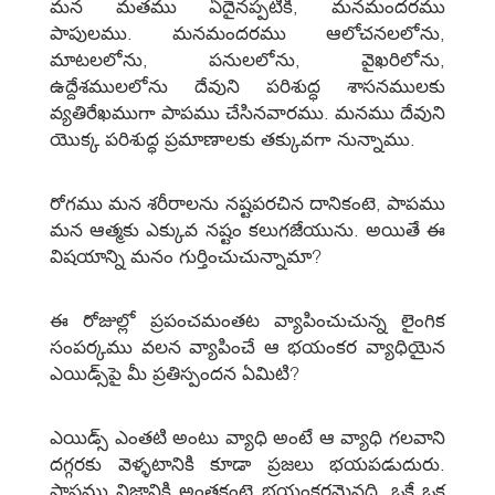
మన మతము ఏదైనప్పటికి, మనమందరము
పాపులము. మనమందరము ఆలోచనలలోను,
మాటలలోను, పనులలోను, వైఖరిలోను,
ఉద్దేశములలోను దేవుని పరిశుద్ధ శాసనములకు
వ్యతిరేఖముగా పాపము చేసినవారము. మనము దేవుని
యొక్క పరిశుద్ధ ప్రమాణాలకు తక్కువగా నున్నాము.
రోగము మన శరీరాలను నష్టపరచిన దానికంటె, పాపము
మన ఆత్మకు ఎక్కువ నష్టం కలుగజేయును. అయితే ఈ
విషయాన్ని మనం గుర్తించుచున్నామా?
ఈ రోజుల్లో ప్రపంచమంతట వ్యాపించుచున్న లైంగిక
సంపర్కము వలన వ్యాపించే ఆ భయంకర వ్యాధియైన
ఎయిడ్స్‌పై మీ ప్రతిస్పందన ఏమిటి?
ఎయిడ్స్‌ ఎంతటి అంటు వ్యాధి అంటే ఆ వ్యాధి గలవాని
దగ్గరకు వెళ్ళటానికి కూడా ప్రజలు భయపడుదురు.
పాపము నిజానికి అంతకంటె భయంకరమైనది, ఒకే ఒక