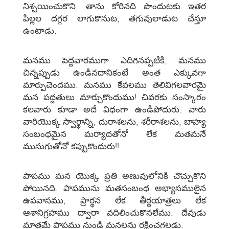
నిశ్చయించుకొని, తాను కోరినది పొందుటకు ఇతర
పిల్లల దగ్గర లాగుకొనుట, తగువులాడుట చేస్తూ
ఉంటాడు.
మనము పెద్దవారముగా ఎదిగినప్పటికి, మనము
చిన్నప్పుడు ఉండినదానికంటే అంత ఎక్కువగా
మార్పుచెందము. మనము కేవలము తెలివిగలవారమై
మన పద్దతులు మార్చుకొందుము! చివరకు సంస్కారం
కలవారు కూడా అదే విధంగా ఉండిపోదురు. వారు
వారియొక్క స్వార్థాన్ని, దురాశలను, శరీరాశలను, బాహ్య
సంబంధమైన మర్యాదతోనో లేక మతమనే
ముసుగుతోనో కప్పుకొందురు!!
పాపము మన యొక్క ప్రతి అణువులోనికి చొచ్చుకొని
పోయినది. పాపమును మతసంబంధ అభ్యాసములైన
ఉపవాసము, ప్రార్థన లేక తీర్థయాత్రలు లేక
ఆశానిగ్రహము ద్వారా వదిలించుకొనలేము. దేవుడు
మాత్రమే పాపము నుండి మనలను రక్షించగలడు.