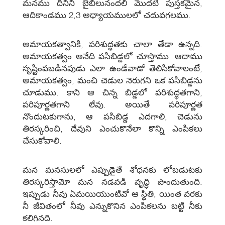
మనము దీనిని బైబిలునందలి మొదటి పుస్తకమైన,
ఆదికాండము 2,3 అధ్యాయములలో చదువగలము.
అమాయకత్వానికి, పరిశుద్ధతకు చాలా తేడా ఉన్నది.
అమాయకత్వం అనేది పసిబిడ్డలో చూస్తాము. ఆదాము
సృష్టింపబడినపుడు ఎలా ఉండేవాడో తెలిసికోవాలంటే,
అమాయకత్వం, మంచి చెడుల నెరుగని ఒక పసిబిడ్డను
చూడుము. కాని ఆ చిన్న బిడ్డలో పరిశుద్ధతగాని,
పరిపూర్ణతగాని లేవు. అయితే పరిపూర్ణత
నొందుటకుగాను, ఆ పసిబిడ్డ ఎదగాలి, చెడును
తిరస్కరించి, దేవుని ఎంచుకొనేలా కొన్ని ఎంపికలు
చేసుకోవాలి.
మన మనసులలో ఎప్పుడైతే శోధనకు లోబడుటకు
తిరస్కరిస్తామో మన నడవడి వృద్ధి పొందుతుంది.
ఇప్పుడు నీవు ఏమయియుంటివో ఆ స్థితి, యింత వరకు
నీ జీవితంలో నీవు ఎన్నుకొనిన ఎంపికలను బట్టి నీకు
కలిగినది.