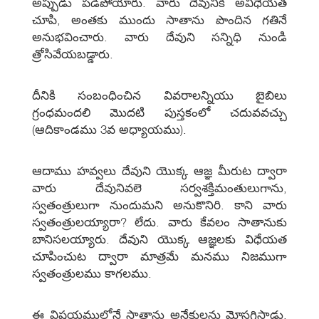
అప్పుడు పడిపోయారు. వారు దేవునికి అవిధేయత
చూపి, అంతకు ముందు సాతాను పొందిన గతినే
అనుభవించారు. వారు దేవుని సన్నిధి నుండి
త్రోసివేయబడ్డారు.
దీనికి సంబంధించిన వివరాలన్నియు బైబిలు
గ్రంధమందలి మొదటి పుస్తకంలో చదువవచ్చు
(ఆదికాండము 3వ అధ్యాయము).
ఆదాము హవ్వలు దేవుని యొక్క ఆజ్ఞ మీరుట ద్వారా
వారు దేవునివలె సర్వశక్తిమంతులుగాను,
స్వతంత్రులుగా నుందుమని అనుకొనిరి. కాని వారు
స్వతంత్రులయ్యారా? లేదు. వారు కేవలం సాతానుకు
బానిసలయ్యారు. దేవుని యొక్క ఆజ్ఞలకు విధేయత
చూపించుట ద్వారా మాత్రమే మనము నిజముగా
స్వతంత్రులము కాగలము.
ఈ విషయములోనే సాతాను అనేకులను మోసగిస్తాడు.