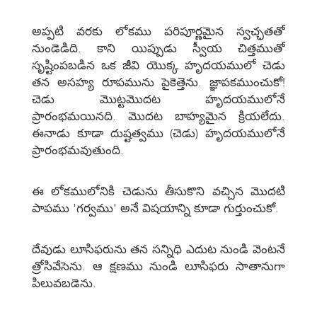
అప్పటి వరకు లోకము పరిపూర్ణమైన స్వచ్ఛతతో
నుండెడిది. కాని యిప్పుడు స్వీయ చిత్తముతో
సృష్టింపబడిన ఒక జీవి యొక్క హృదయములో చెడు
తన అసహ్య రూపమును పైకెత్తెను. జ్ఞాపకముంచుకో!
చెడు మొట్టమొదట హృదయములోనే
ప్రారంభమయినది. మొదట బాహ్యమైన క్రియలేదు.
ఈనాడు కూడా దుష్టత్వము (చెడు) హృదయములోనే
ప్రారంభమవుతుంది.
ఈ లోకములోనికి చెడును తీసుకొని వచ్చిన మొదటి
పాపము 'గర్వము' అనే విషయాన్ని కూడా గుర్తుంచుకో.
దేవుడు లూసిఫరును తన సన్నిధి ఎదుట నుండి వెంటనే
త్రోసివేసెను. ఆ క్షణము నుండి లూసిఫరు సాతానుగా
పిలువబడెను.