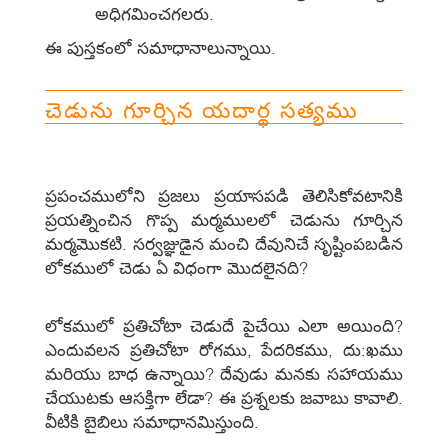
అధిగమించగలరు.
ఈ పుస్తకంలో సమాధానాలున్నాయి.
చెడును గూర్చిన యదార్థ సత్యము
ప్రపంచములోని ప్రజలు ప్రయాసపడి తెలిసికోవటానికి
ప్రయత్నించిన గొప్ప మర్మములలో చెడును గూర్చిన
మర్మమొకటి. సర్వజ్ఞుడైన మంచి దేవునిచే సృష్టింపబడిన
లోకములో చెడు ఏ విధంగా మొదలైనది?
లోకములో ప్రతిచోటా చెడుదే పైచేయి ఎలా అయింది?
ఎందువలన ప్రతిచోటా రోగము, పేదరికము, దు:ఖము
మరియు బాధ ఉన్నాయి? దేవుడు మనకు సహాయము
చేయుటకు ఆసక్తిగా లేడా? ఈ ప్రశ్నలకు జవాబు కావాలి.
వీటికి బైబిలు సమాధానమిస్తుంది.