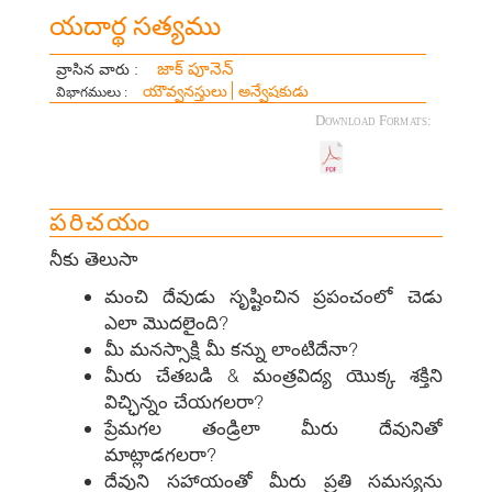
యదార్థ సత్యము
జాక్ పూనెన్
వ్రాసిన వారు :
యౌవ్వనస్తులు
అన్వేషకుడు
విభాగములు :
Download Formats:
పరిచయం
నీకు తెలుసా
మంచి దేవుడు సృష్టించిన ప్రపంచంలో చెడు
ఎలా మొదలైంది?
మీ మనస్సాక్షి మీ కన్ను లాంటిదేనా?
మీరు చేతబడి & మంత్రవిద్య యొక్క శక్తిని
విచ్ఛిన్నం చేయగలరా?
ప్రేమగల తండ్రిలా మీరు దేవునితో
మాట్లాడగలరా?
దేవుని సహాయంతో మీరు ప్రతి సమస్యను