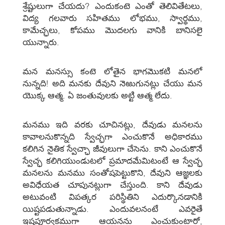
శ్రేష్టులుగా చేయదు? ఎందుకంటె ఎంతో తెలివితేటలు,
విద్య గలవారు సహితము లోభము, స్వార్థము,
కామేచ్ఛలు, కోపము మొదలగు వానికి బానిసలై
యున్నారు.
మన మనస్సు కంటె లోతైన భాగమొకటి మనలో
నున్నది! అది మనకు దేవుని నెఱుగునట్లు చేయు మన
యొక్క ఆత్మ. ఏ జంతువులకు అట్టి ఆత్మ లేదు.
మనము ఇది వరకు చూచినట్లు, దేవుడు మనలను
కావాలనుకొన్నది స్వేచ్ఛగా ఎంచుకొనే అధికారము
కలిగిన నైతిక స్వేచ్ఛా జీవులుగా చేసెను. కాని ఎంచుకొనే
స్వేచ్ఛ కలిగియుండుటలో ప్రమాదమేమిటంటే ఆ స్వేచ్ఛ
మనలను మనము సంతోషపెట్టుకొని, దేవుని ఆజ్ఞలకు
అవిధేయత చూపునట్లుగా చేస్తుంది. కాని దేవుడు
అటువంటి విపత్కర పరిస్థితిని ఎదుర్కొనడానికి
యిష్టపడుతున్నాడు. ఎందువలనంటే ఎవరైతే
ఇష్టపూర్వకముగా ఆయనను ఎంచుకుంటారో,