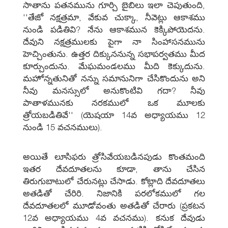
సాతాను పతనమును గూర్చి బైబిలు ఇలా చెపుతుంది,
''తేజో నక్షత్రమా, వేకువ చుక్కా, నీవెట్లు ఆకాశము
నుండి పడితివి? నేను ఆకాశమున కెక్కిపోయెదను.
దేవుని నక్షత్రములకు పైగా నా సింహాసనమును
హెచ్చింతును. ఉత్తర దిక్కుననున్న సభాపర్వతము మీద
కూర్చుందును. మేఘమండలము మీది కెక్కుదును.
మహోన్నతునితో నన్ను సమానునిగా చేసికొందును అని
నీవు మనస్సులో అనుకొంటివి గదా? నీవు
పాతాళమునకు నరకములో ఒక మూలకు
త్రోయబడితివే'' (యెషయా 14వ అధ్యాయము 12
నుండి 15 వచనములు).
అయితే లూసిఫరు త్రోసివేయబడినపుడు కొంతమంది
ఇతర దేవదూతలను కూడా, తాను చేసిన
తిరుగుబాటులో చేరునట్లు చేసాడు. కోట్లాది దేవదూతలు
అతడితో చేరిరి. నిజానికి పరలోకములో గల
దేవదూతలలో మూడోవంతు అతడితో చేరారు (ప్రకటన
12వ అధ్యాయము 4వ వచనము). కనుక దేవుడు