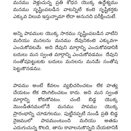
మనము వెళ్లుచున్న ప్రతి శోధన యొక్క ఉద్దేశ్యము
మనము సృష్టింపబడిన వాటన్నిటి కంటె సృష్టికర్తకు
ఎక్కువ విలువ ఇస్తున్నామా లేదా అనునది పరీక్షించుటే.
అన్ని పాపముల యొక్క సారము సృష్టింపబడిన వాటిని
మరియు మనలను మనము దేవునికంటె ఎక్కువగా
ఎంచుకోవటమే. అది దేవుని మార్గాన్ని ఎంచుకోవడానికి
బదులు మన స్వంత మార్గాన్ని ఎంచుకోవడము. దేవుని
సంతోషపెట్టుటకు బదులు మనలను మనమే సంతోష
పెట్టుకొనడము.
పాపము అంటే కేవలం వ్యభిచరించటం లేక హత్య
చేయటం లేక దొంగిలించటం కాదు. అది మన స్వంత
మార్గాన్ని కోరుకోవటం. చంటి బిడ్డ యొక్క
మొండితనములోనే మనము పాపము యొక్క
ప్రారంభాన్ని చూడగలము, పుట్టినప్పటి నుండి ప్రతి బిడ్డ
నైజములో పాపముంటుంది మరియు అతడు
ఎదుగుచున్న కొలది, తాను కావాలనుకొన్నది చేయటానికి