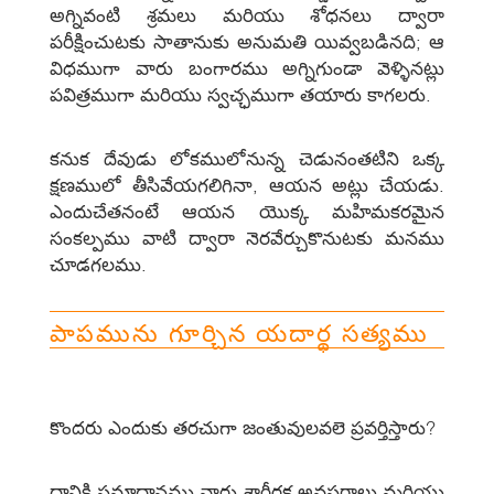
అగ్నివంటి శ్రమలు మరియు శోధనలు ద్వారా
పరీక్షించుటకు సాతానుకు అనుమతి యివ్వబడినది; ఆ
విధముగా వారు బంగారము అగ్నిగుండా వెళ్ళినట్లు
పవిత్రముగా మరియు స్వచ్ఛముగా తయారు కాగలరు.
కనుక దేవుడు లోకములోనున్న చెడునంతటిని ఒక్క
క్షణములో తీసివేయగలిగినా, ఆయన అట్లు చేయడు.
ఎందుచేతనంటే ఆయన యొక్క మహిమకరమైన
సంకల్పము వాటి ద్వారా నెరవేర్చుకొనుటకు మనము
చూడగలము.
పాపమును గూర్చిన యదార్థ సత్యము
కొందరు ఎందుకు తరచుగా జంతువులవలె ప్రవర్తిస్తారు?
దానికి సమాధానము వారు శారీరక అవసరాలు మరియు