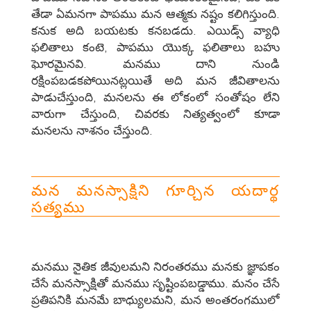
తేడా ఏమనగా పాపము మన ఆత్మకు నష్టం కలిగిస్తుంది.
కనుక అది బయటకు కనబడదు. ఎయిడ్స్‌ వ్యాధి
ఫలితాలు కంటె, పాపము యొక్క ఫలితాలు బహు
ఘోరమైనవి. మనము దాని నుండి
రక్షింపబడకపోయినట్లయితే అది మన జీవితాలను
పాడుచేస్తుంది, మనలను ఈ లోకంలో సంతోషం లేని
వారుగా చేస్తుంది, చివరకు నిత్యత్వంలో కూడా
మనలను నాశనం చేస్తుంది.
మన మనస్సాక్షిని గూర్చిన యదార్థ
సత్యము
మనము నైతిక జీవులమని నిరంతరము మనకు జ్ఞాపకం
చేసే మనస్సాక్షితో మనము సృష్టింపబడ్డాము. మనం చేసే
ప్రతిపనికి మనమే బాధ్యులమని, మన అంతరంగములో