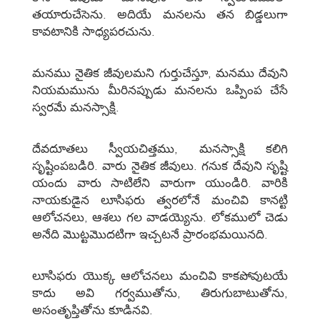
తయారుచేసెను. అదియే మనలను తన బిడ్డలుగా
కావటానికి సాధ్యపరచును.
మనము నైతిక జీవులమని గుర్తుచేస్తూ, మనము దేవుని
నియమమును మీరినప్పుడు మనలను ఒప్పింప చేసే
స్వరమే మనస్సాక్షి.
దేవదూతలు స్వీయచిత్తము, మనస్సాక్షి కలిగి
సృష్టింపబడిరి. వారు నైతిక జీవులు. గనుక దేవుని సృష్టి
యందు వారు సాటిలేని వారుగా యుండిరి. వారికి
నాయకుడైన లూసిఫరు త్వరలోనే మంచివి కానట్టి
ఆలోచనలు, ఆశలు గల వాడయ్యెను. లోకములో చెడు
అనేది మొట్టమొదటిగా ఇచ్చటనే ప్రారంభమయినది.
లూసిఫరు యొక్క ఆలోచనలు మంచివి కాకపోవుటయే
కాదు అవి గర్వముతోను, తిరుగుబాటుతోను,
అసంతృప్తితోను కూడినవి.