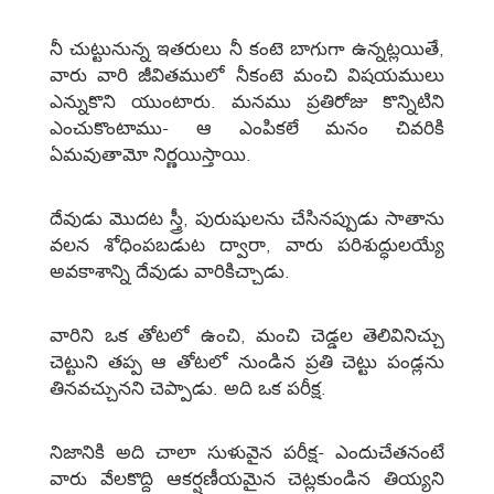
నీ చుట్టునున్న ఇతరులు నీ కంటె బాగుగా ఉన్నట్లయితే,
వారు వారి జీవితములో నీకంటె మంచి విషయములు
ఎన్నుకొని యుంటారు. మనము ప్రతిరోజు కొన్నిటిని
ఎంచుకొంటాము- ఆ ఎంపికలే మనం చివరికి
ఏమవుతామో నిర్ణయిస్తాయి.
దేవుడు మొదట స్త్రీ, పురుషులను చేసినప్పుడు సాతాను
వలన శోధింపబడుట ద్వారా, వారు పరిశుద్ధులయ్యే
అవకాశాన్ని దేవుడు వారికిచ్చాడు.
వారిని ఒక తోటలో ఉంచి, మంచి చెడ్డల తెలివినిచ్చు
చెట్టుని తప్ప ఆ తోటలో నుండిన ప్రతి చెట్టు పండ్లను
తినవచ్చునని చెప్పాడు. అది ఒక పరీక్ష.
నిజానికి అది చాలా సుళువైన పరీక్ష- ఎందుచేతనంటే
వారు వేలకొద్ది ఆకర్షణీయమైన చెట్లకుండిన తియ్యని