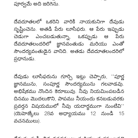
పూర్వమే అది జరిగెను.
దేవదూతలలో ఒకరిని వారికి నాయకునిగా దేవుడు
సృష్టించెను. అతడి పేరు లూసిఫరు. ఆ పేరు ఇప్పుడు
చెడుగా ఎంచబడుతున్నా, ఒకప్పుడు ఆ పేరు
దేవదూతలందరిలో జ్ఞానవంతుడు మరియు ఎంతో
సౌందర్యవంతుడైన వానిది. అతడు దేవదూతలందరిలో
ప్రధానుడు.
దేవుడు లూసిఫరును గూర్చి ఇట్లు చెప్పారు, ''పూర్ణ
జ్ఞానమును, సంపూర్ణ సౌందర్యమును గలవాడవు.
అభిషేకము నొందిన కెరూబువు. నీవు నియమింపబడిన
దినము మొదలుకొని, పాపము నీయందు కనబడువరకు
ప్రవర్తన విషయములో నీవు యదార్థముగా నుంటివి''
(యెహెజ్కేలు 28వ అధ్యాయము 12 నుండి 15
వచనములు).