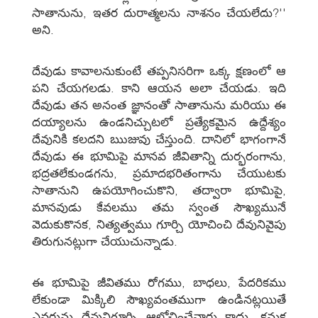
సాతానును, ఇతర దురాత్మలను నాశనం చేయలేదు?''
అని.
దేవుడు కావాలనుకుంటే తప్పనిసరిగా ఒక్క క్షణంలో ఆ
పని చేయగలడు. కాని ఆయన అలా చేయడు. ఇది
దేవుడు తన అనంత జ్ఞానంతో సాతానును మరియు ఈ
దయ్యాలను ఉండనిచ్చుటలో ప్రత్యేకమైన ఉద్దేశ్యం
దేవునికి కలదని ఋజువు చేస్తుంది. దానిలో భాగంగానే
దేవుడు ఈ భూమిపై మానవ జీవితాన్ని దుర్భరంగాను,
భద్రతలేకుండగను, ప్రమాదభరితంగాను చేయుటకు
సాతానుని ఉపయోగించుకొని, తద్వారా భూమిపై,
మానవుడు కేవలము తమ స్వంత సౌఖ్యమునే
వెదుకుకొనక, నిత్యత్వము గూర్చి యోచించి దేవునివైపు
తిరుగునట్లుగా చేయుచున్నాడు.
ఈ భూమిపై జీవితము రోగము, బాధలు, పేదరికము
లేకుండా మిక్కిలి సౌఖ్యవంతముగా ఉండినట్లయితే
ఎవరును దేవునిగూర్చి ఆలోచించేవారు కాదు. కనుక