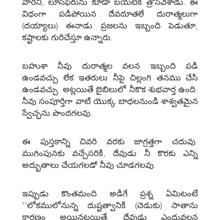
వారిని, లూసిఫరును కూడా బయటికి త్రోసివేశాడు. ఈ
విధంగా పడిపోయిన దేవదూతలే దురాత్మలుగా
(దయ్యాలు) ఈనాడు ప్రజలను ఇబ్బంది పెడుతూ,
కష్టాలకు గురిచేస్తూ ఉన్నారు.
బహుశా నీవు దురాత్మల వలన ఇబ్బంది పడి
ఉండవచ్చు లేక ఇతరులు నీపై చిల్లంగి తనము చేసి
ఉండవచ్చు. అట్లయితే బైబిలులో నీకొక శుభవార్త ఉంది.
నీవు సంపూర్తిగా వాటి యొక్క బాధలనుండి శాశ్వతమైన
స్వేచ్ఛను పొందగలవు.
ఈ పుస్తకాన్ని చివరి వరకు జాగ్రత్తగా చదువు.
ముగింపునకు వచ్చేసరికి, దేవుడు నీ కొరకు ఎన్ని
అద్భుతాలు చేయగలడో నీవు చూడగలవు.
ఇప్పుడు కొంతమంది అడిగే ప్రశ్న ఏమిటంటే
''లోకములోనున్న దుష్టత్వానికి (చెడుకు) సాతాను
కారణం అయినట్లయితే, దేవుడు ఎందువలన