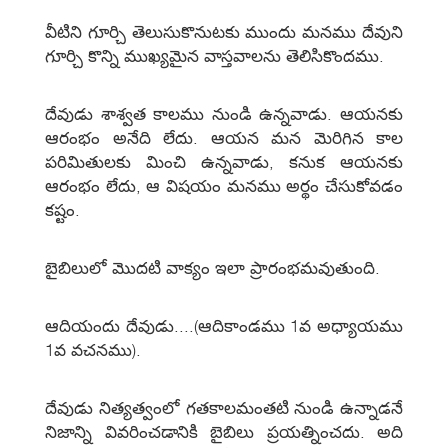
వీటిని గూర్చి తెలుసుకొనుటకు ముందు మనము దేవుని
గూర్చి కొన్ని ముఖ్యమైన వాస్తవాలను తెలిసికొందము.
దేవుడు శాశ్వత కాలము నుండి ఉన్నవాడు. ఆయనకు
ఆరంభం అనేది లేదు. ఆయన మన మెరిగిన కాల
పరిమితులకు మించి ఉన్నవాడు, కనుక ఆయనకు
ఆరంభం లేదు, ఆ విషయం మనము అర్థం చేసుకోవడం
కష్టం.
బైబిలులో మొదటి వాక్యం ఇలా ప్రారంభమవుతుంది.
ఆదియందు దేవుడు....(ఆదికాండము 1వ అధ్యాయము
1వ వచనము).
దేవుడు నిత్యత్వంలో గతకాలమంతటి నుండి ఉన్నాడనే
నిజాన్ని వివరించడానికి బైబిలు ప్రయత్నించదు. అది