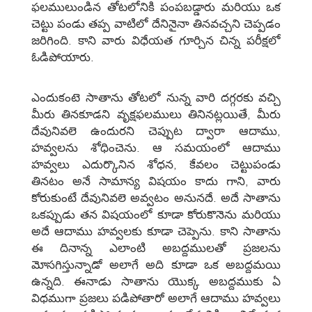
ఫలములుండిన తోటలోనికి పంపబడ్డారు మరియు ఒక
చెట్టు పండు తప్ప వాటిలో దేనినైనా తినవచ్చని చెప్పడం
జరిగింది. కాని వారు విధేయత గూర్చిన చిన్న పరీక్షలో
ఓడిపోయారు.
ఎందుకంటె సాతాను తోటలో నున్న వారి దగ్గరకు వచ్చి
మీరు తినకూడని వృక్షఫలములు తినినట్లయితే, మీరు
దేవునివలె ఉందురని చెప్పుట ద్వారా ఆదాము,
హవ్వలను శోధించెను. ఆ సమయంలో ఆదాము
హవ్వలు ఎదుర్కొనిన శోధన, కేవలం చెట్టుపండు
తినటం అనే సామాన్య విషయం కాదు గాని, వారు
కోరుకుంటే దేవునివలె అవ్వటం అనునదే. అదే సాతాను
ఒకప్పుడు తన విషయంలో కూడా కోరుకొనెను మరియు
అదే ఆదాము హవ్వలకు కూడా చెప్పెను. కాని సాతాను
ఈ దినాన్న ఎలాంటి అబద్దములతో ప్రజలను
మోసగిస్తున్నాడో అలాగే అది కూడా ఒక అబద్దమయి
ఉన్నది. ఈనాడు సాతాను యొక్క అబద్దముకు ఏ
విధముగా ప్రజలు పడిపోతారో అలాగే ఆదాము హవ్వలు