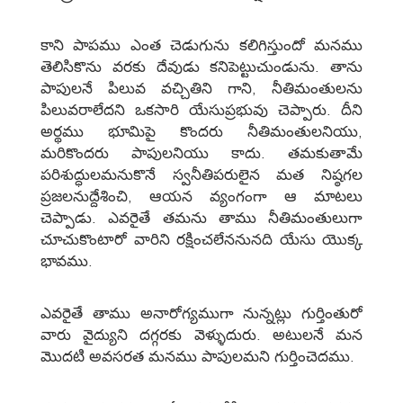
కాని పాపము ఎంత చెడుగును కలిగిస్తుందో మనము
తెలిసికొను వరకు దేవుడు కనిపెట్టుచుండును. తాను
పాపులనే పిలువ వచ్చితిని గాని, నీతిమంతులను
పిలువరాలేదని ఒకసారి యేసుప్రభువు చెప్పారు. దీని
అర్థము భూమిపై కొందరు నీతిమంతులనియు,
మరికొందరు పాపులనియు కాదు. తమకుతామే
పరిశుద్ధులమనుకొనే స్వనీతిపరులైన మత నిష్ఠగల
ప్రజలనుద్దేశించి, ఆయన వ్యంగంగా ఆ మాటలు
చెప్పాడు. ఎవరైతే తమను తాము నీతిమంతులుగా
చూచుకొంటారో వారిని రక్షించలేననునది యేసు యొక్క
భావము.
ఎవరైతే తాము అనారోగ్యముగా నున్నట్లు గుర్తింతురో
వారు వైద్యుని దగ్గరకు వెళ్ళుదురు. అటులనే మన
మొదటి అవసరత మనము పాపులమని గుర్తించెదము.