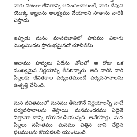
వారు నిజంగా జీవితాన్ని ఆనందించాలంటే, వారు దేవుని
యొక్క ఆజ్ఞలను అలక్ష్యము చేయాలని సాతాను వారికి
చెప్తాడు.
ఇప్పుడు మనం మానవజాతిలో పాపము ఎలాగు
మొట్టమొదట ప్రారంభమైనదో చూచితిమి.
ఆదాము హవ్వలు ఏదేను తోటలో ఆ రోజు ఒక
ముఖ్యమైన నిర్ణయాన్ని తీసికొన్నారు. అది వారికి వారి
పిల్లలకు జీవితకాల పర్యంతముండే పర్యవసానాలను
ఉత్పత్తి చేసింది.
మన జీవితములో మనము తీసుకొనే నిర్ణయాలన్నీ వాటి
పర్యవసానాలను తెస్తాయి. మనమందరము ఏదైతే
విత్తామో దాన్ని కోయవలసియున్నది. అనేకసార్లు, మన
పిల్లలు సహితము మనము విత్తిన దాని చేదైన
ఫలములను కోయవలసి యుంటుంది.