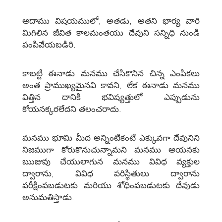
ఆదాము విషయములో, అతడు, అతని భార్య వారి
మిగిలిన జీవిత కాలమంతయు దేవుని సన్నిధి నుండి
పంపివేయబడిరి.
కాబట్టి ఈనాడు మనము చేసికొనిన చిన్న ఎంపికలు
అంత ప్రాముఖ్యమైనవి కావని, లేక ఈనాడు మనము
విత్తిన దానికి భవిష్యత్తులో ఎప్పుడును
కోయనక్కరలేదని తలంచరాదు.
మనము భూమి మీద అన్నింటికంటే ఎక్కువగా దేవునిని
నిజముగా కోరుకొనుచున్నామని మనము ఆయనకు
ఋజువు చేయులాగున మనము వివిధ వ్యక్తుల
ద్వారాను, వివిధ పరిస్థితులు ద్వారాను
పరీక్షింపబడుటకు మరియు శోధింపబడుటకు దేవుడు
అనుమతిస్తాడు.