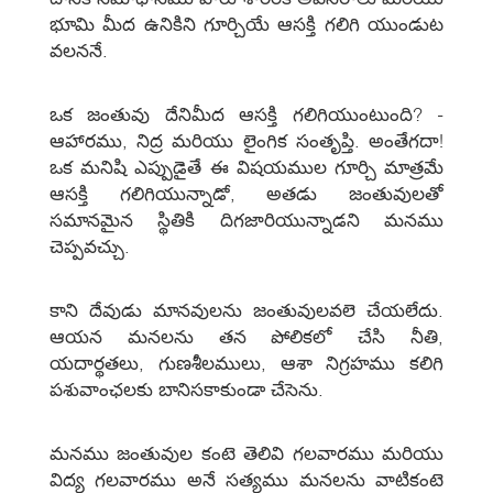
భూమి మీద ఉనికిని గూర్చియే ఆసక్తి గలిగి యుండుట
వలననే.
ఒక జంతువు దేనిమీద ఆసక్తి గలిగియుంటుంది? -
ఆహారము, నిద్ర మరియు లైంగిక సంతృప్తి. అంతేగదా!
ఒక మనిషి ఎప్పుడైతే ఈ విషయముల గూర్చి మాత్రమే
ఆసక్తి గలిగియున్నాడో, అతడు జంతువులతో
సమానమైన స్థితికి దిగజారియున్నాడని మనము
చెప్పవచ్చు.
కాని దేవుడు మానవులను జంతువులవలె చేయలేదు.
ఆయన మనలను తన పోలికలో చేసి నీతి,
యదార్థతలు, గుణశీలములు, ఆశా నిగ్రహము కలిగి
పశువాంఛలకు బానిసకాకుండా చేసెను.
మనము జంతువుల కంటె తెలివి గలవారము మరియు
విద్య గలవారము అనే సత్యము మనలను వాటికంటె