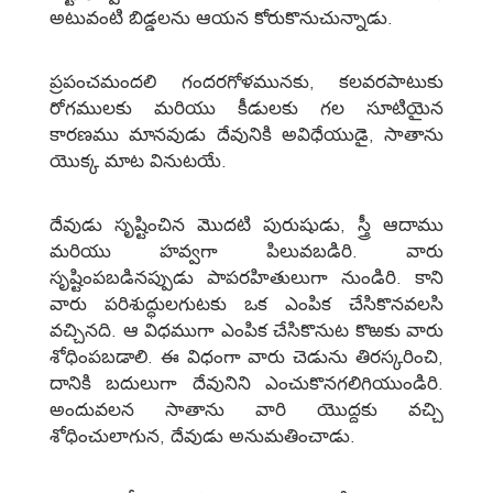
అటువంటి బిడ్డలను ఆయన కోరుకొనుచున్నాడు.
ప్రపంచమందలి గందరగోళమునకు, కలవరపాటుకు
రోగములకు మరియు కీడులకు గల సూటియైన
కారణము మానవుడు దేవునికి అవిధేయుడై, సాతాను
యొక్క మాట వినుటయే.
దేవుడు సృష్టించిన మొదటి పురుషుడు, స్త్రీ ఆదాము
మరియు హవ్వగా పిలువబడిరి. వారు
సృష్టింపబడినప్పుడు పాపరహితులుగా నుండిరి. కాని
వారు పరిశుద్ధులగుటకు ఒక ఎంపిక చేసికొనవలసి
వచ్చినది. ఆ విధముగా ఎంపిక చేసికొనుట కొఱకు వారు
శోధింపబడాలి. ఈ విధంగా వారు చెడును తిరస్కరించి,
దానికి బదులుగా దేవునిని ఎంచుకొనగలిగియుండిరి.
అందువలన సాతాను వారి యొద్దకు వచ్చి
శోధించులాగున, దేవుడు అనుమతించాడు.