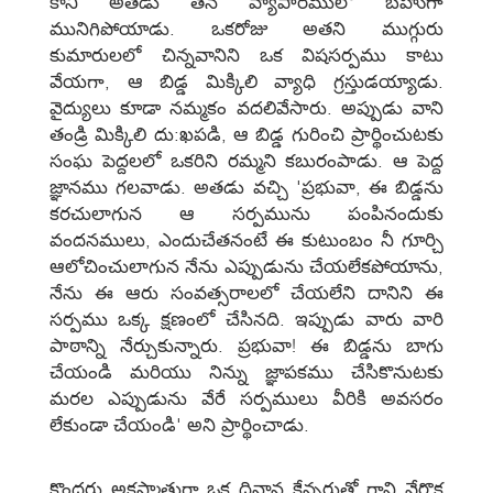
కాని అతడు తన వ్యాపారములో బహుగా
మునిగిపోయాడు. ఒకరోజు అతని ముగ్గురు
కుమారులలో చిన్నవానిని ఒక విషసర్పము కాటు
వేయగా, ఆ బిడ్డ మిక్కిలి వ్యాధి గ్రస్తుడయ్యాడు.
వైద్యులు కూడా నమ్మకం వదలివేసారు. అప్పుడు వాని
తండ్రి మిక్కిలి దు:ఖపడి, ఆ బిడ్డ గురించి ప్రార్థించుటకు
సంఘ పెద్దలలో ఒకరిని రమ్మని కబురంపాడు. ఆ పెద్ద
జ్ఞానము గలవాడు. అతడు వచ్చి 'ప్రభువా, ఈ బిడ్డను
కరచులాగున ఆ సర్పమును పంపినందుకు
వందనములు, ఎందుచేతనంటే ఈ కుటుంబం నీ గూర్చి
ఆలోచించులాగున నేను ఎప్పుడును చేయలేకపోయాను,
నేను ఈ ఆరు సంవత్సరాలలో చేయలేని దానిని ఈ
సర్పము ఒక్క క్షణంలో చేసినది. ఇప్పుడు వారు వారి
పాఠాన్ని నేర్చుకున్నారు. ప్రభువా! ఈ బిడ్డను బాగు
చేయండి మరియు నిన్ను జ్ఞాపకము చేసికొనుటకు
మరల ఎప్పుడును వేరే సర్పములు వీరికి అవసరం
లేకుండా చేయండి' అని ప్రార్థించాడు.
కొందరు అకస్మాత్తుగా ఒక దినాన కేన్సరుతో గాని వేరొక