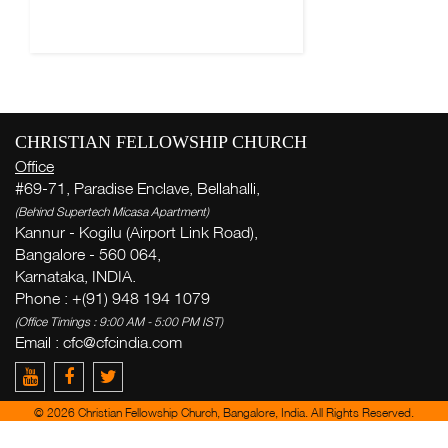
CHRISTIAN FELLOWSHIP CHURCH
Office
#69-71, Paradise Enclave, Bellahalli,
(Behind Supertech Micasa Apartment)
Kannur - Kogilu (Airport Link Road),
Bangalore - 560 064,
Karnataka, INDIA.
Phone : +(91) 948 194 1079
(Office Timings : 9:00 AM - 5:00 PM IST)
Email :
cfc@cfcindia.com
© 2026 Christian Fellowship Church, Bangalore, India. All Rights Reserved.