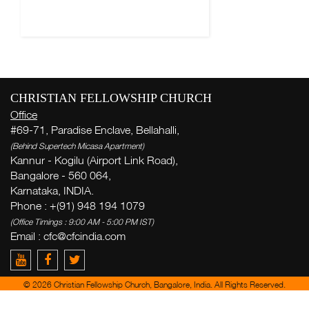
CHRISTIAN FELLOWSHIP CHURCH
Office
#69-71, Paradise Enclave, Bellahalli,
(Behind Supertech Micasa Apartment)
Kannur - Kogilu (Airport Link Road),
Bangalore - 560 064,
Karnataka, INDIA.
Phone : +(91) 948 194 1079
(Office Timings : 9:00 AM - 5:00 PM IST)
Email :
cfc@cfcindia.com
© 2026 Christian Fellowship Church, Bangalore, India. All Rights Reserved.