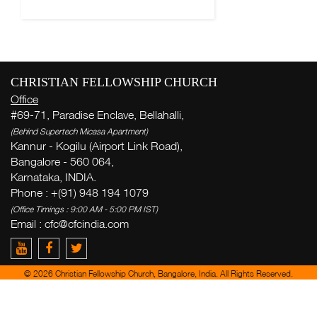
CHRISTIAN FELLOWSHIP CHURCH
Office
#69-71, Paradise Enclave, Bellahalli,
(Behind Supertech Micasa Apartment)
Kannur - Kogilu (Airport Link Road),
Bangalore - 560 064,
Karnataka, INDIA.
Phone : +(91) 948 194 1079
(Office Timings : 9:00 AM - 5:00 PM IST)
Email :
cfc@cfcindia.com
© 2026 Christian Fellowship Church, Bangalore, India. All Rights Reserved.