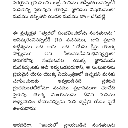
సరియైన క్రమమును బట్టి మనము తప్పిపోయినప్పటికి
మనకున్న ప్రభువుని గూర్చిన జ్ఞానము విషయములో
మనము తప్పిపోని యెడల మనము బాగా చేసినట్లే.
ఈ ప్రత్యక్షత ''త్వరలో సంభవించబోవు సంగతులను''
ఆవిష్కరించినప్పటికీ (1వ వచనము), దాని ప్రధాన
ఉద్ధేశ్యము అది కాదు. అది ''యేసు క్రీస్తు యొక్క
సాక్ష్యము'' అని పిలువబడినది.భవిష్యత్తులో
జరుగబోవు సంఘటనల యొక్క జ్ఞానమును
మనకిచ్చుటకు అది ఇవ్వబడలేదుకాని, ఆ సంఘటనలు
ప్రభువైన యేసు యొక్క నియంత్రణలో ఉన్నవని మనకు
చూపించుటకు ఇవ్వబడినది. ప్రకటన
గ్రంధమంతటిలోనూ మనము ప్రధానముగా చూచేది
ప్రభువు యొక్క విజయమును. దీనిని మనము
అధ్యయనం చేయునప్పుడు మన దృష్టిని యేసు పైనే
ఉంచుదాము.
ఆరవదిగా, ''ఇందులో వ్రాయబడిన సంగతులను