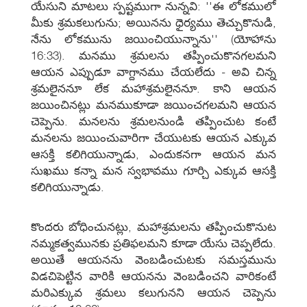
యేసుని మాటలు స్పష్టముగా నున్నవి: ''ఈ లోకములో
మీకు శ్రమకలుగును; అయినను ధైర్యము తెచ్చుకొనుడి,
నేను లోకమును జయించియున్నాను'' (యోహాను
16:33). మనము శ్రమలను తప్పించుకొనగలమని
ఆయన ఎప్పుడూ వాగ్దానము చేయలేదు - అవి చిన్న
శ్రమలైననూ లేక మహాశ్రమలైననూ. కాని ఆయన
జయించినట్లు మనముకూడా జయించగలమని ఆయన
చెప్పెను. మనలను శ్రమలనుండి తప్పించుట కంటే
మనలను జయించువారిగా చేయుటకు ఆయన ఎక్కువ
ఆసక్తి కలిగియున్నాడు, ఎందుకనగా ఆయన మన
సుఖము కన్నా మన స్వభావము గూర్చి ఎక్కువ ఆసక్తి
కలిగియున్నాడు.
కొందరు బోధించునట్లు, మహాశ్రమలను తప్పించుకొనుట
నమ్మకత్వమునకు ప్రతిఫలమని కూడా యేసు చెప్పలేదు.
అయితే ఆయనను వెంబడించుటకు సమస్తమును
విడచిపెట్టిన వారికి ఆయనను వెంబడించని వారికంటే
మరిఎక్కువ శ్రమలు కలుగునని ఆయన చెప్పెను