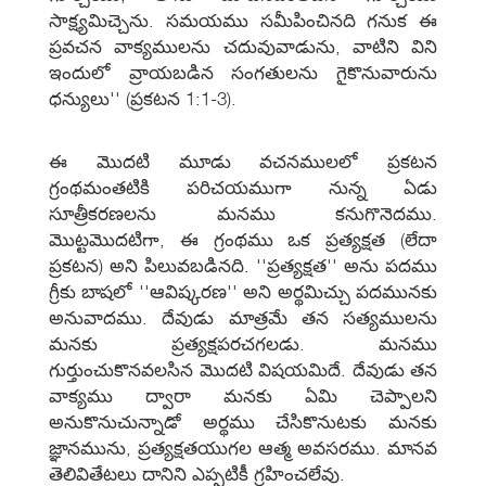
సాక్ష్యమిచ్చెను. సమయము సమీపించినది గనుక ఈ
ప్రవచన వాక్యములను చదువువాడును, వాటిని విని
ఇందులో వ్రాయబడిన సంగతులను గైకొనువారును
ధన్యులు'' (ప్రకటన 1:1-3).
ఈ మొదటి మూడు వచనములలో ప్రకటన
గ్రంథమంతటికి పరిచయముగా నున్న ఏడు
సూత్రీకరణలను మనము కనుగొనెదము.
మొట్టమొదటిగా, ఈ గ్రంథము ఒక ప్రత్యక్షత (లేదా
ప్రకటన) అని పిలువబడినది. ''ప్రత్యక్షత'' అను పదము
గ్రీకు బాషలో ''ఆవిష్కరణ'' అని అర్థమిచ్చు పదమునకు
అనువాదము. దేవుడు మాత్రమే తన సత్యములను
మనకు ప్రత్యక్షపరచగలడు. మనము
గుర్తుంచుకొనవలసిన మొదటి విషయమిదే. దేవుడు తన
వాక్యము ద్వారా మనకు ఏమి చెప్పాలని
అనుకొనుచున్నాడో అర్థము చేసికొనుటకు మనకు
జ్ఞానమును, ప్రత్యక్షతయుగల ఆత్మ అవసరము. మానవ
తెలివితేటలు దానిని ఎప్పటికీ గ్రహించలేవు.