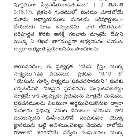
పూర్ణముగా సిద్ధపడియుండగలము'' ( 2 తిమోతి
3:16,17). ప్రకటన గ్రంథములో మనము చూడబోయే
మూడు అధ్యాయములు మనలను పరిపూర్ణులుగా
చేయుటకు కూడా ఇవ్వబడెను. వారి జీవితములో
పరిపూర్ణత కొరకు ఆసక్తి గలవారు మాత్రమే దేవుని
యొక్క ఏ లేఖన భాగమునైనా అధ్యయనం చేయుట
ద్వారా అత్యంత ప్రయోజనము పొందగలరు.
అయిదవదిగా, ఈ ప్రత్యక్షత ''యేసు క్రీస్తు యొక్క
సాక్ష్యము''(2వ వచనము). ప్రకటన 19:10 లో
''యేసును గూర్చి సాక్ష్యము ప్రవచనసారమని'' మనకు
చెప్పబడినది. నిజమైన ప్రవచనము సంఘటనలతట్టు
మాత్రమే కాక ఎల్లప్పుడు ప్రభువును మాత్రమే చూపును.
ప్రవచనములను నిజముగా అర్థముచేసుకొనుట ద్వారా
మనలను ప్రభువు ఎదుట దీనులుగా చేయును కాని
మనకున్నదని ఊహించుకొనే సంఘటనల యొక్క
జ్ఞానమును బట్టి అతిశయించేటట్లు చేయదు. రాబోయే
రోజులలో జరగబోయే వేర్వేరు సంఘటనల యొక్క