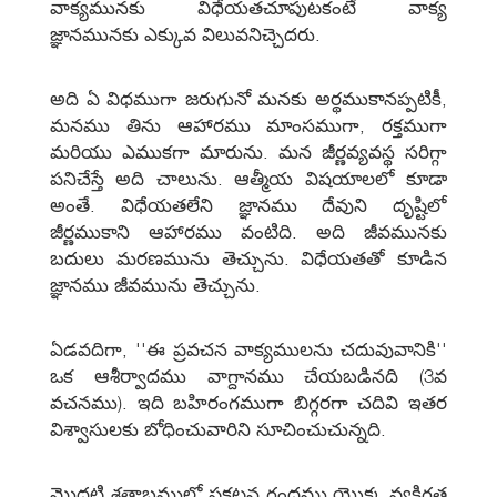
వాక్యమునకు విధేయతచూపుటకంటే వాక్య
జ్ఞానమునకు ఎక్కువ విలువనిచ్చెదరు.
అది ఏ విధముగా జరుగునో మనకు అర్థముకానప్పటికీ,
మనము తిను ఆహారము మాంసముగా, రక్తముగా
మరియు ఎముకగా మారును. మన జీర్ణవ్యవస్థ సరిగ్గా
పనిచేస్తే అది చాలును. ఆత్మీయ విషయాలలో కూడా
అంతే. విధేయతలేని జ్ఞానము దేవుని దృష్టిలో
జీర్ణముకాని ఆహారము వంటిది. అది జీవమునకు
బదులు మరణమును తెచ్చును. విధేయతతో కూడిన
జ్ఞానము జీవమును తెచ్చును.
ఏడవదిగా, ''ఈ ప్రవచన వాక్యములను చదువువానికి''
ఒక ఆశీర్వాదము వాగ్దానము చేయబడినది (3వ
వచనము). ఇది బహిరంగముగా బిగ్గరగా చదివి ఇతర
విశ్వాసులకు బోధించువారిని సూచించుచున్నది.
మొదటి శతాబ్దములో ప్రకటన గ్రంధము యొక్క వ్యక్తిగత