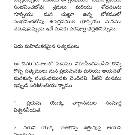
సంభవించబోవు శ్రమలు మరియు శోధనలను
గూర్చియు, మన చుట్టూ ఉన్న లోకములో
సంభవించబోవు ఉపద్రవముల గూర్చియు మనము
చదువునప్పుడు ఇదే మనకు పరిపూర్ణ భధ్రతనిచ్చును.
ఏడు మహిమకరమైన సత్యములు
ఈ చివరి దినాలలో మనము నిరూపించవలసిన కొన్ని
గొప్ప సత్యములు మన ప్రభువునకు మరియు ఆయనతో
మనకున్న సంభంధమునకు చెందినవి. వీటిని మనము
ఇప్పుడే పరిశీలించియున్నాము:
1. ప్రభువు యొక్క వాగ్ధానముల సంపూర్ణ
విశ్వసనీయత.
2. నరుని యొక్క అతిగొప్ప శత్రువుపై ఆయన
విజయము.