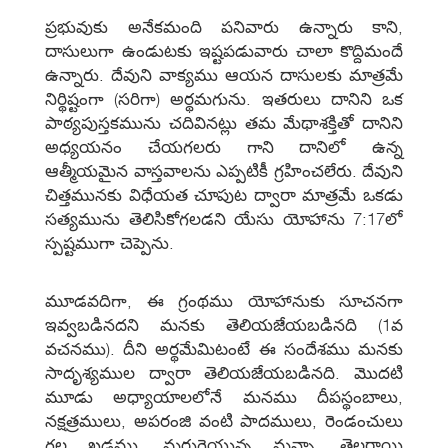
ప్రభువుకు అనేకమంది పనివారు ఉన్నారు కాని,
దాసులుగా ఉండుటకు ఇష్టపడువారు చాలా కొద్దిమందే
ఉన్నారు. దేవుని వాక్యము ఆయన దాసులకు మాత్రమే
నిర్థిష్టంగా (సరిగా) అర్థమగును. ఇతరులు దానిని ఒక
పాఠ్యపుస్తకమును చదివినట్లు తమ మేథాశక్తితో దానిని
అధ్యయనం చేయగలరు గాని దానిలో ఉన్న
ఆత్మీయమైన వాస్తవాలను ఎప్పటికీ గ్రహించలేరు. దేవుని
చిత్తమునకు విధేయత చూపుట ద్వారా మాత్రమే ఒకడు
సత్యమును తెలిసికోగలడని యేసు యోహాను 7:17లో
స్పష్టముగా చెప్పెను.
మూడవదిగా, ఈ గ్రంథము యోహానుకు సూచనగా
ఇవ్వబడినదని మనకు తెలియజేయబడినది (1వ
వచనము). దీని అర్థమేమిటంటే ఈ సందేశము మనకు
సాదృశ్యముల ద్వారా తెలియజేయబడినది. మొదటి
మూడు అధ్యాయాలలోనే మనము దీపస్థంబాలు,
నక్షత్రములు, అపరంజి వంటి పాదములు, రెండంచులు
గల ఖడ్గము, మరుగైయున్న మన్నా, తెల్లరాయి