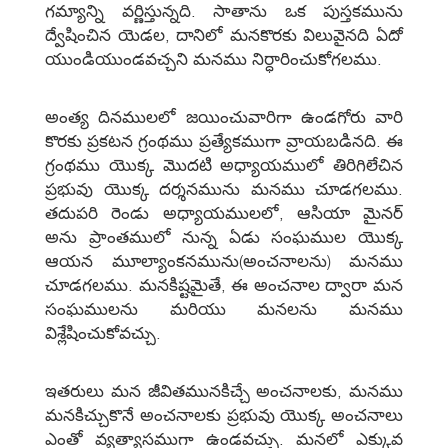
గమ్యాన్ని వర్ణిస్తున్నది. సాతాను ఒక పుస్తకమును
ద్వేషించిన యెడల, దానిలో మనకొరకు విలువైనది ఏదో
యుండియుండవచ్చని మనము నిర్ధారించుకోగలము.
అంత్య దినములలో జయించువారిగా ఉండగోరు వారి
కొరకు ప్రకటన గ్రంథము ప్రత్యేకముగా వ్రాయబడినది. ఈ
గ్రంథము యొక్క మొదటి అధ్యాయములో తిరిగిలేచిన
ప్రభువు యొక్క దర్శనమును మనము చూడగలము.
తదుపరి రెండు అధ్యాయములలో, ఆసియా మైనర్‌
అను ప్రాంతములో నున్న ఏడు సంఘముల యొక్క
ఆయన మూల్యాంకనమును(అంచనాలను) మనము
చూడగలము. మనకిష్టమైతే, ఈ అంచనాల ద్వారా మన
సంఘములను మరియు మనలను మనము
విశ్లేషించుకోవచ్చు.
ఇతరులు మన జీవితమునకిచ్చే అంచనాలకు, మనము
మనకిచ్చుకొనే అంచనాలకు ప్రభువు యొక్క అంచనాలు
ఎంతో వ్యత్యాసముగా ఉండవచ్చు. మనలో ఎక్కువ