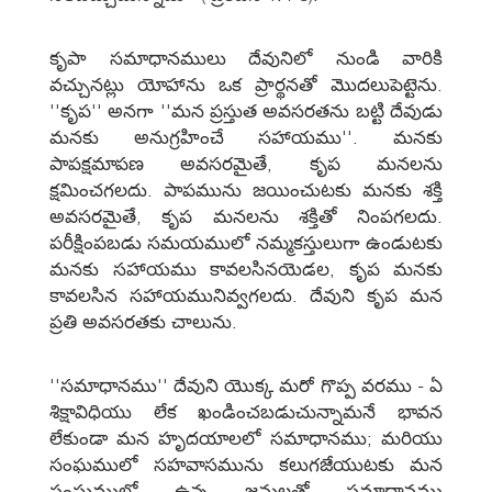
కృపా సమాధానములు దేవునిలో నుండి వారికి
వచ్చునట్లు యోహాను ఒక ప్రార్థనతో మొదలుపెట్టెను.
''కృప'' అనగా ''మన ప్రస్తుత అవసరతను బట్టి దేవుడు
మనకు అనుగ్రహించే సహాయము''. మనకు
పాపక్షమాపణ అవసరమైతే, కృప మనలను
క్షమించగలదు. పాపమును జయించుటకు మనకు శక్తి
అవసరమైతే, కృప మనలను శక్తితో నింపగలదు.
పరీక్షింపబడు సమయములో నమ్మకస్తులుగా ఉండుటకు
మనకు సహాయము కావలసినయెడల, కృప మనకు
కావలసిన సహాయమునివ్వగలదు. దేవుని కృప మన
ప్రతి అవసరతకు చాలును.
''సమాధానము'' దేవుని యొక్క మరో గొప్ప వరము - ఏ
శిక్షావిధియు లేక ఖండించబడుచున్నామనే భావన
లేకుండా మన హృదయాలలో సమాధానము; మరియు
సంఘములో సహవాసమును కలుగజేయుటకు మన
సంఘములో ఉన్న జనులతో సమాధానము