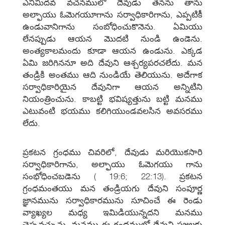
ఎనిమిదవ వచనములో దేవుడు తనను తాను
అల్ఫాయు ఓమెగయూగాను సర్వాధికారిగాను, ఎప్పటికీ
ఉండువానిగాను సంబోధించుకొనెను. ఏమియు
లేనప్పుడు ఆయన మొదటి నుండి ఉండెను.
అంత్యకాలమందు కూడా ఆయన ఉండును. ఎక్కడ
ఏమి జరిగిననూ అది దేవుని ఆశ్చర్యపరచలేదు. మన
తండ్రికి అంతము ఆది నుండియే తెలియును. అదేగాక
సర్వాధికారియైన దేవునిగా ఆయన అన్నిటిని
నియంత్రించును. కాబట్టి భవిష్యత్తును బట్టి మనము
ఎటువంటి భయము కలిగియుండవలసిన అవసరము
లేదు.
ప్రకటన గ్రంధము చివరిలో, దేవుడు మరియొకసారి
సర్వాధికారిగాను, అల్ఫాయు ఓమెగయు గాను
సంభోధించబడెను ( 19:6; 22:13). ప్రకటన
గ్రంధమంతయు మన తండ్రియగు దేవుని సంపూర్ణ
జ్ఞానమును సర్వాధికారమును సూచించే ఈ రెండు
వ్యాఖ్యల మధ్య ఇమిడియున్నదని మనము
చెప్పవచ్చును. మనము ఈ గ్రంధములో దేవుని ప్రజలకు