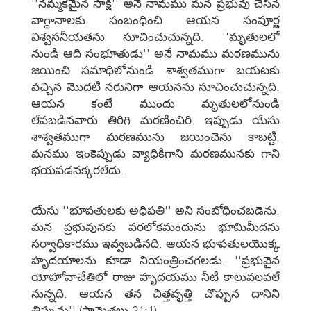
''నమ్మకమైన సాక్షి'' అనే నామము మన ప్రభువు చేసిన
వాగ్ధానాలకు సంబంధించి ఆయన సంపూర్ణ
విశ్వసనీయతను సూచించుచున్నది. ''మృతులలో
నుండి ఆది సంభూతుడు'' అనే నామము మరణమును
జయించి సమాధిలోనుండి శాశ్వతముగా బయటకు
వచ్చిన మొదటి నరునిగా ఆయనను సూచించుచున్నది.
ఆయన కంటే ముందు మృతులలోనుండి
లేపబడినవారు తిరిగి మరణించిరి. ఇప్పుడు యేసు
శాశ్వతముగా మరణమును జయించెను కాబట్టి,
మనము ఇంకెప్పుడు వ్యాధికిగాని మరణమునకు గాని
భయపడనక్కరలేదు.
యేసు ''భూపతులకు అధిపతి'' అని సంబోధించబడెను.
మన ప్రభువునకు పరలోకమందును భూమిమీదను
సర్వాధికారము ఇవ్వబడినది. ఆయన భూపతులయొక్క
హృదయాలను కూడా నియంత్రించగలడు. ''ప్రభువైన
యోహోవాచేతిలో రాజు హృదయము నీటి కాలువలవలే
నున్నది. ఆయన తన చిత్తవృత్తి చొప్పున దానిని
త్రిప్పును'' (సామెతలు 21:1).