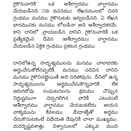
గైకొనువారికి'' ఒక ఆశీర్వాదము వాగ్దానము
చేయబడినది (3వ వచనము). లేఖనములలో చివరి
గ్రంధము మనము గైకొనుటకు ఇవ్వబడినది. ఏ లేఖన
భాగమునకు మనము లోబడినా అది ఆశీర్వాదకరమే.
కాని దానిలో వ్రాయబడిన దానిని గైకొనువారికి ఒక
ప్రత్యేకమైన దీవెన (ఆశీర్వాదము) వాగ్ధానము
చేయబడిన ఏకైక గ్రంథము ప్రకటన గ్రంథము.
దానిలోఉన్న సాదృశ్యములను మనము చాలావరకు
అర్థంచేసుకోలేనప్పటికీ, మనము చదివిన దానిని
మనము గైకొనినట్లైయితే అది సరిపోవును. దీనిలో ఉన్న
సాదృశ్యములను అర్థముచేసుకొన్నవారికి లేక
జరుగబోవు సంఘటనలను క్రమము చొప్పున
నిర్దుష్టముగా చెప్పగలిగిన వారికి ఎటువంటి
ఆశీర్వాదము వాగ్దానము చేయబడలేదు. ఆయన
వాక్యమును కేవలము మేధాశక్తితో అర్థము
చేసుకొనుటకంటే విధేయత దేవునికి చాలా ముఖ్యము.
దురదృష్టవశాత్తు, విశ్వాసులలో ఎక్కువ మంది