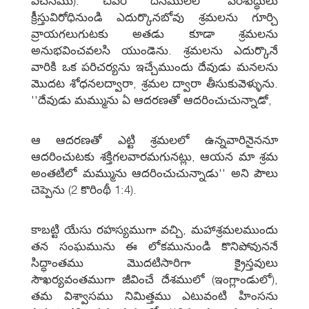
వచనము). చివరి దినములలో పరిశుద్ధులు
క్రీస్తువిరోధినుండి ఎదుర్కొనబోవు శ్రమలను గూర్చి
వ్రాయగలుగుటకు అతడు కూడా శ్రమలను
అనుభవించవలసి యుండెను. శ్రమలను ఎదుర్కొనే
వారికి ఒక పరిచర్యను ఇచ్చేముందు దేవుడు మనలను
మొదట శోధనలద్వారా, శ్రమల ద్వారా తీసుకువెళ్ళును.
''దేవుడు మమ్మును ఏ ఆదరణతో ఆదరించుచున్నాడో,
ఆ ఆదరణతో ఎట్టి శ్రమలలో ఉన్నవారినైననూ
ఆదరించుటకు శక్తిగలవారమగునట్లు, ఆయన మా శ్రమ
అంతటిలో మమ్మును ఆదరించుచున్నాడు'' అని పౌలు
చెప్పెను (2 కొరింథీ 1:4).
కాబట్టి యేసు రహస్యముగా వచ్చి, మహాశ్రమలముందు
తన సంఘమును ఈ లోకమునుండి కొనిపోవుననే
సిద్ధాంతము మొదటిసారిగా క్రైస్తవులు
సౌఖర్యవంతముగా జీవించే దేశములో (ఇంగ్లాండులో),
తమ విశ్వాసము నిమిత్తము ఎటువంటి హింసను