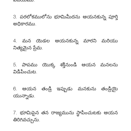
3. పరలోకములోను భూమిమీదను ఆయనకున్న పూర్తి
అధికారము.
4. మన యెడల ఆయనకున్న మారని మరియు
నిత్యమైన ప్రేమ.
5. పాపము యొక్క శక్తినుండి ఆయన మనలను
విడిపించుట.
6. ఆయన తండ్రి ఇప్పుడు మనకును తండ్రియై
యున్నాడు.
7. భూమిపైన తన రాజ్యమును స్థాపించుటకు ఆయన
తిరిగివచ్చును.