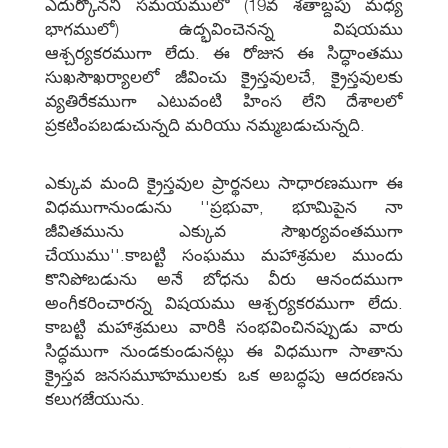
ఎదుర్కొనని సమయములో (19వ శతాబ్దపు మధ్య
భాగములో) ఉద్భవించెనన్న విషయము
ఆశ్చర్యకరముగా లేదు. ఈ రోజున ఈ సిద్ధాంతము
సుఖసౌఖర్యాలలో జీవించు క్రైస్తవులచే, క్రైస్తవులకు
వ్యతిరేకముగా ఎటువంటి హింస లేని దేశాలలో
ప్రకటింపబడుచున్నది మరియు నమ్మబడుచున్నది.
ఎక్కువ మంది క్రైస్తవుల ప్రార్థనలు సాధారణముగా ఈ
విధముగానుండును ''ప్రభువా, భూమిపైన నా
జీవితమును ఎక్కువ సౌఖర్యవంతముగా
చేయుము''.కాబట్టి సంఘము మహాశ్రమల ముందు
కొనిపోబడును అనే బోధను వీరు ఆనందముగా
అంగీకరించారన్న విషయము ఆశ్చర్యకరముగా లేదు.
కాబట్టి మహాశ్రమలు వారికి సంభవించినప్పుడు వారు
సిద్ధముగా నుండకుండునట్లు ఈ విధముగా సాతాను
క్రైస్తవ జనసమూహములకు ఒక అబద్ధపు ఆదరణను
కలుగజేయును.