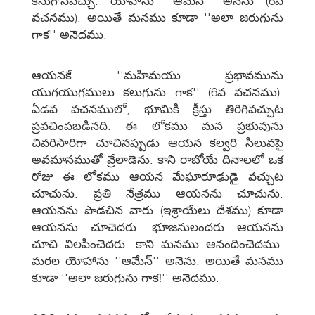
కనుగొనవచ్చు. యోహాను ''ఆమేన్‌'' అనెను (6వ
వచనము). అయితే మనము కూడా ''అలా జరుగును
గాక'' అనెదము.
ఆయనకే ''మహిమయు ప్రభావమును
యుగయుగములు కలుగును గాక'' (6వ వచనము).
ఏడవ వచనములో, భూమికి క్రీస్తు తిరిగివచ్చుట
ప్రవచింపబడినది. ఈ లోకము మన ప్రభువును
చివరిసారిగా చూచినప్పుడు ఆయన కల్వరి సిలువపై
అవమానముతో వ్రేలాడెను. కాని రాబోయే దినాలలో ఒక
రోజు ఈ లోకము ఆయన మేఘారూఢుడై వచ్చుట
చూచును. ప్రతి నేత్రము ఆయనను చూచును.
ఆయనను పొడచిన వారు (ఇశ్రాయేలు దేశము) కూడా
ఆయనను చూచెదరు. భూజనులందరు ఆయనను
చూచి విలపించెదరు. కాని మనము ఆనందించెదము.
మరల యోహాను ''ఆమేన్‌'' అనెను. అయితే మనము
కూడా ''అలా జరుగును గాక!'' అనెదము.