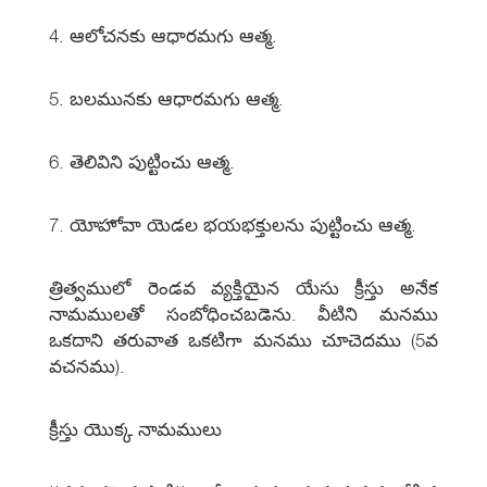
4. ఆలోచనకు ఆధారమగు ఆత్మ.
5. బలమునకు ఆధారమగు ఆత్మ.
6. తెలివిని పుట్టించు ఆత్మ.
7. యోహోవా యెడల భయభక్తులను పుట్టించు ఆత్మ.
త్రిత్వములో రెండవ వ్యక్తియైన యేసు క్రీస్తు అనేక
నామములతో సంబోధించబడెను. వీటిని మనము
ఒకదాని తరువాత ఒకటిగా మనము చూచెదము (5వ
వచనము).
క్రీస్తు యొక్క నామములు