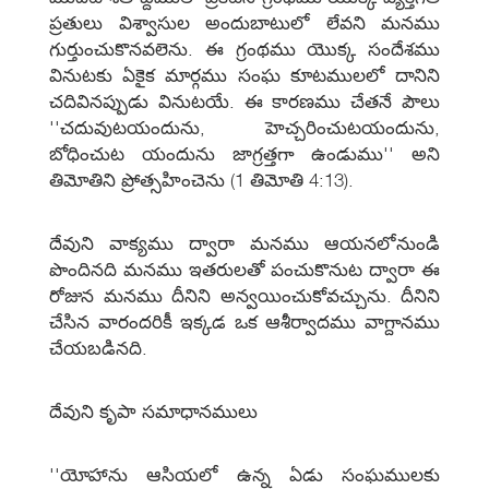
ప్రతులు విశ్వాసుల అందుబాటులో లేవని మనము
గుర్తుంచుకొనవలెను. ఈ గ్రంథము యొక్క సందేశము
వినుటకు ఏకైక మార్గము సంఘ కూటములలో దానిని
చదివినప్పుడు వినుటయే. ఈ కారణము చేతనే పౌలు
''చదువుటయందును, హెచ్చరించుటయందును,
బోధించుట యందును జాగ్రత్తగా ఉండుము'' అని
తిమోతిని ప్రోత్సహించెను (1 తిమోతి 4:13).
దేవుని వాక్యము ద్వారా మనము ఆయనలోనుండి
పొందినది మనము ఇతరులతో పంచుకొనుట ద్వారా ఈ
రోజున మనము దీనిని అన్వయించుకోవచ్చును. దీనిని
చేసిన వారందరికీ ఇక్కడ ఒక ఆశీర్వాదము వాగ్దానము
చేయబడినది.
దేవుని కృపా సమాధానములు
''యోహాను ఆసియలో ఉన్న ఏడు సంఘములకు