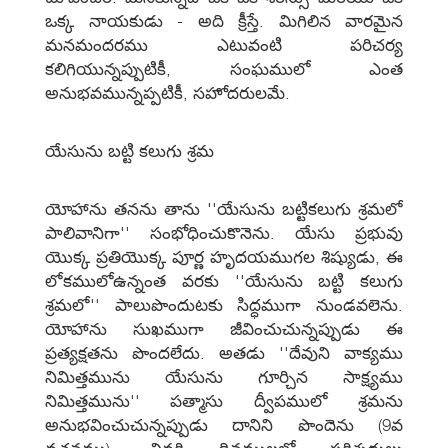
ఒక్క నాయకుడు - అది క్రీస్తే. మిగిలిన వారమైన
మనమందరము ఎటువంటి పరిచర్య
కలిగియున్నప్పుటికీ, సంఘములో ఎంత
అనుభవమున్నప్పటికీ, సహోదరులమే.
యేసును బట్టి కలుగు శ్రమ
యోహాను తనను తాను ''యేసును బట్టికలుగు శ్రమలో
పాలివానిగా'' సంభోధించుకొనెను. యేసు ప్రభువు
యొక్క ప్రతియొక్క పూర్ణ హృదయముగల శిష్యుడు, ఈ
లోకములోఉన్నంత వరకు ''యేసును బట్టి కలుగు
శ్రమలో'' పాలుపొందుటకు సిద్ధముగా నుండవలెను.
యోహాను సుఖముగా జీవించుచున్నప్పుడు ఈ
ప్రత్యక్షతను పొందలేదు. అతడు ''దేవుని వాక్యము
నిమిత్తమును యేసును గూర్చిన సాక్ష్యము
నిమిత్తమును'' పత్మాసు ద్వీపములో శ్రమను
అనుభవించుచున్నప్పుడు దానిని పొందెను (9వ