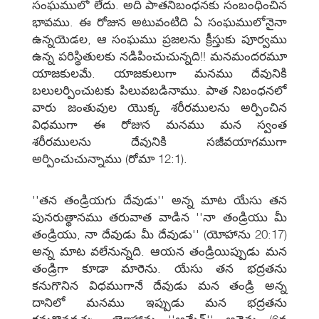
సంఘములో లేదు. అది పాతనిబంధనకు సంబంధించిన
భావము. ఈ రోజున అటువంటిది ఏ సంఘములోనైనా
ఉన్నయెడల, ఆ సంఘము ప్రజలను క్రీస్తుకు పూర్వము
ఉన్న పరిస్థితులకు నడిపించుచున్నది!! మనమందరమూ
యాజకులమే. యాజకులుగా మనము దేవునికి
బలులర్పించుటకు పిలువబడినాము. పాత నిబంధనలో
వారు జంతువుల యొక్క శరీరములను అర్పించిన
విధముగా ఈ రోజున మనము మన స్వంత
శరీరములను దేవునికి సజీవయాగముగా
అర్పించుచున్నాము (రోమా 12:1).
''తన తండ్రియగు దేవుడు'' అన్న మాట యేసు తన
పునరుత్థానము తరువాత వాడిన ''నా తండ్రియు మీ
తండ్రియు, నా దేవుడు మీ దేవుడు'' (యోహాను 20:17)
అన్న మాట వలేనున్నది. ఆయన తండ్రియిప్పుడు మన
తండ్రిగా కూడా మారెను. యేసు తన భద్రతను
కనుగొనిన విధముగానే దేవుడు మన తండ్రి అన్న
దానిలో మనము ఇప్పుడు మన భద్రతను