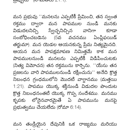
మన ప్రభువు ''మనలను ఎప్పటికీ ప్రేమించి, తన స్వంత
రక్తము ద్వారా మన పాపముల నుండి మనకు
విడుదలనిచ్చి స్వేచ్ఛనిచ్చిన వానిగా కూడా
సంబోధించబడెను (5వ వచనము ఏంప్లిఫయిడ్‌
తర్జుమా). మన యెడల ఆయనకున్న ప్రేమ నిత్యమైనది.
ఆయన మన పాపక్షమాపణ నిమిత్తమే కాక మన
పాపములనుండి మనలను ఎప్పటికీ విడిపించుటకు
(నిత్య విమోచన) తన రక్తమును కార్చెను. ''యేసు తన
ప్రజలను వారి పాపములనుండి రక్షించును'' అనేది క్రొత్త
నిబంధన గ్రంధములోని మొదటి వాగ్దానము (మత్తయి
1:21). పాపము యొక్క శక్తినుండి విడుదల పొందుట
క్రొత్త నిబంధనంతటి యొక్క గొప్ప సందేశము. మనము
కృపకు లోనైనవారమైతే ఏ పాపమును మనపై
ప్రభుత్వము చేయలేదు (రోమా 6:14).
మన తండ్రియైన దేవునికి ఒక రాజ్యము మరియు