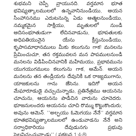
శుభమని చెప్పి వ్రాయునది. వర్తమాన భూత
భవిష్యత్కాలములలో ఉన్నవానినుండియు, ఆయన
సింహాసనము ఎదుటనున్న ఏడు ఆత్మలనుండియు,
నమ్మకమైన సాక్షియు, మృతులలో నుండి
ఆదిసంభూతుడుగా లేచినవాడును, భూపతులకు
అధిపతియునైన యేసు క్రీస్తునుండియు,
కృపాసమాధానములు మీకు కలుగును గాక! మనలను
ప్రేమించుచూ, తన రక్తమువలన మన పాపములనుండి
మనలను విడిపించినవానికి మహిమయు, ప్రభావమును
యుగయుగములు కలుగును గాక, ఆమేన్‌. ఆయన
మనలను తన తండ్రియగు దేవునికి ఒక రాజ్యముగాను,
యాజకులను గాను జేసెను. ఇదిగో ఆయన
మేఘారూడుడై వచ్చుచున్నాడు, ప్రతినేత్రము ఆయనను
చూచును, ఆయనను పొడిచిన వారును చూచెదరు.
భూజనులందరు ఆయనను చూచి రొమ్ము కొట్టుకొందురు;
అవును ఆమెన్‌. ''అల్ఫయు ఓమెగయు నేనే'' వర్తమాన
భూతభవిష్యత్కాలములలో ఉండువాడను నేనే అని
సర్వాధికారియు దేవుడునగు ప్రభువు
సెలవిచ్చుచున్నాడు'' ( ప్రకటన 1:4-8).