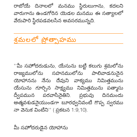
రాబోయే దినాలలో మనము స్థిరులుగాను, కదలని
వారుగాను ఉండగోరిన యెడల మనము ఈ సత్యాలలో
వేరుపారి స్థిరపడవలసిన అవసరమున్నది.
శ్రమలలో ప్రోత్సాహము
''మీ సహోదరుడును, యేసును బట్టి కలుగు శ్రమలోను
రాజ్యములోను సహనములోను పాలివాడనునైన
యోహానను నేను దేవుని వాక్యము నిమిత్తమును
యేసును గూర్చిన సాక్ష్యము నిమిత్తమును పత్మాసు
ద్వీపమున పరవాసినైతిని. ప్రభువు దినమందు
ఆత్మవశుడనైయుండగా బూరధ్వనివంటి గొప్ప స్వరము
నా వెనుక వింటిని'' ( ప్రకటన 1:9,10).
మీ సహోదరుడైన యోహాను