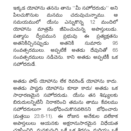
ఇక్కడ యోహాను తనను తాను ''మీ సహోదరుడు'' అని
పిలచుకొనుట మనము చదువుచున్నాము. ఆ
సమయములో యేసు ఎన్నుకొన్న 12 మందిలో
యోహాను మాత్రమే జీవించుచున్న అపొస్తులుడు.
పత్మాసు ద్వీపమున ప్రభువు ఈ ప్రత్యక్షతను
అతనికిచ్చినప్పుడు అతనికి సుమారు 95
సంవత్సరములు. అప్పటికే అతడు దేవునితో 65
సంవత్సరములు నడిచెను. కాని అతడు అప్పటికీ ఒక
సహోదరుడే.
అతడు పోప్‌ యోహాను లేక రెవరెండ్‌ యోహాను కాదు.
అతడు పాష్టరు యోహాను కూడా కాదు! అతడు ఒక
సాధారణమైన సహోదరుడు. యేసు తన శిష్యులకు
బిరుదులన్నిటినీ నిరాకరించి తమను తాము కేవలము
సహోదరులుగా సంభోధించుకొనవలెనని బోధించారు
(మత్తయి 23:8-11). ఈ రోజున అనేకుల వలేకాక
అపొస్తలులు ఆయనకు అక్షరానుసారమైన విధేయత
చూపించిరి. మనకున్నది ఒకే ఒక శిరస్సు మరియు ఒకే