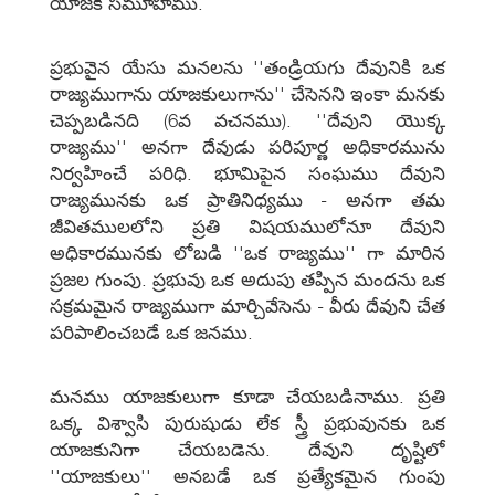
యాజక సమూహము.
ప్రభువైన యేసు మనలను ''తండ్రియగు దేవునికి ఒక
రాజ్యముగాను యాజకులుగాను'' చేసెనని ఇంకా మనకు
చెప్పబడినది (6వ వచనము). ''దేవుని యొక్క
రాజ్యము'' అనగా దేవుడు పరిపూర్ణ అధికారమును
నిర్వహించే పరిధి. భూమిపైన సంఘము దేవుని
రాజ్యమునకు ఒక ప్రాతినిధ్యము - అనగా తమ
జీవితములలోని ప్రతి విషయములోనూ దేవుని
అధికారమునకు లోబడి ''ఒక రాజ్యము'' గా మారిన
ప్రజల గుంపు. ప్రభువు ఒక అదుపు తప్పిన మందను ఒక
సక్రమమైన రాజ్యముగా మార్చివేసెను - వీరు దేవుని చేత
పరిపాలించబడే ఒక జనము.
మనము యాజకులుగా కూడా చేయబడినాము. ప్రతి
ఒక్క విశ్వాసి పురుషుడు లేక స్త్రీ ప్రభువునకు ఒక
యాజకునిగా చేయబడెను. దేవుని దృష్టిలో
''యాజకులు'' అనబడే ఒక ప్రత్యేకమైన గుంపు