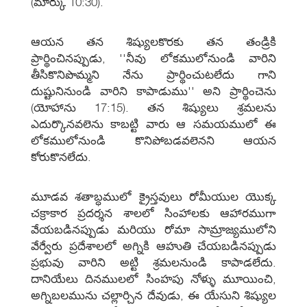
(మార్కు 10:30).
ఆయన తన శిష్యులకొరకు తన తండ్రికి
ప్రార్థించినప్పుడు, ''నీవు లోకములోనుండి వారిని
తీసికొనిపొమ్మని నేను ప్రార్థించుటలేదు గాని
దుష్టునినుండి వారిని కాపాడుము'' అని ప్రార్థించెను
(యోహాను 17:15). తన శిష్యులు శ్రమలను
ఎదుర్కొనవలెను కాబట్టి వారు ఆ సమయములో ఈ
లోకములోనుండి కొనిపోబడవలెనని ఆయన
కోరుకొనలేదు.
మూడవ శతాబ్ధములో క్రైస్తవులు రోమీయుల యొక్క
చక్రాకార ప్రదర్శన శాలలో సింహాలకు ఆహారముగా
వేయబడినప్పుడు మరియు రోమా సామ్రాజ్యములోని
వేర్వేరు ప్రదేశాలలో అగ్నికి ఆహుతి చేయబడినప్పుడు
ప్రభువు వారిని అట్టి శ్రమలనుండి కాపాడలేదు.
దానియేలు దినములలో సింహపు నోళ్ళు మూయించి,
అగ్నిబలమును చల్లార్చిన దేవుడు, ఈ యేసుని శిష్యుల