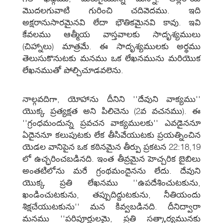
మొదలగువాటి గురించి చదివెదము. ఇది
అక్షరానుసారమైనవి లేదా భౌతికమైనవి కావు. ఇవి
కేవలము ఆత్మీయ వాస్తవాలకు సాదృశ్యములు
(చిహ్నాలు) మాత్రమే. ఈ సాదృశ్యములకు అర్థము
తెలుసుకొనుటకు మనము ఒక లేఖనమును మరియొక
లేఖనముతో పోల్చిచూడవలెను.
నాల్గవదిగా, యోహాను దీనిని ''దేవుని వాక్యము''
యొక్క ప్రత్యక్షత అని పిలిచెను (2వ వచనము). ఈ
''గ్రంధమందున్న ప్రవచన వాక్యములకు'' ఎవడైననూ
ఏదైననూ కలుపుటకు లేక తీసివేయుటకు ప్రయత్నించిన
యెడల వానిపైన ఒక కఠినమైన తీర్పు ప్రకటన 22:18,19
లో ఉచ్ఛరించబడినది. ఇంత తీవ్రమైన హెచ్చరిక బైబిలు
అంతటిలోను మరే గ్రంథమందైనను లేదు. దేవుని
యొక్క ప్రతి లేఖనము ''ఉపదేశించుటకును,
ఖండించుటకును, తప్పుదిద్దుటకును, నీతియందు
శిక్షచేయుటకును'' మన కివ్వబడినది. దీనిద్వారా
మనము ''పరిపూర్ణులమై, ప్రతి సత్కార్యమునకు