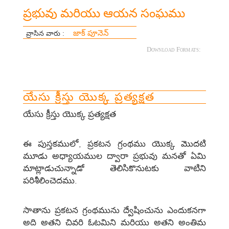
ప్రభువు మరియు ఆయన సంఘము
జాక్ పూనెన్
వ్రాసిన వారు :
Download Formats:
యేసు క్రీస్తు యొక్క ప్రత్యక్షత
యేసు క్రీస్తు యొక్క ప్రత్యక్షత
ఈ పుస్తకములో, ప్రకటన గ్రంథము యొక్క మొదటి
మూడు అధ్యాయముల ద్వారా ప్రభువు మనతో ఏమి
మాట్లాడుచున్నాడో తెలిసికొనుటకు వాటిని
పరిశీలించెదము.
సాతాను ప్రకటన గ్రంథమును ద్వేషించును ఎందుకనగా
అది అతని చివరి ఓటమిని మరియు అతని అంతిమ