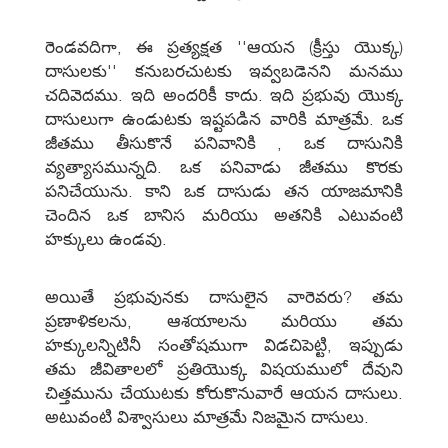
రెండవదిగా, ఈ ప్రత్యక్షత ''ఆయన (క్రీస్తు యొక్క)
దాసులకు'' కనుబరచుటకు ఇవ్వబడెనని మనము
చదివెదము. ఇది అందరికీ కాదు. ఇది ప్రభువు యొక్క
దాసులుగా ఉండుటకు ఇష్టపడిన వారికి మాత్రమే. ఒక
జీతము తీసుకొనే పనివానికి , ఒక దాసునికి
వ్యత్యాసమున్నది. ఒక పనివాడు జీతము కొరకు
పనిచేయును. కాని ఒక దాసుడు తన యాజమానికి
చెందిన ఒక బానిస మరియు అతనికి ఎటువంటి
హక్కులు ఉండవు.
అయితే ప్రభువునకు దాసులైన వారెవరు? తమ
ప్రణాళికలను, ఆశయాలను మరియు తమ
హక్కులన్నిటినీ సంతోషముగా విడచిపెట్టి, ఇప్పుడు
తమ జీవితాలలో ప్రతియొక్క విషయములో దేవుని
చిత్తమును చేయుటకు కోరుకొనువారే ఆయన దాసులు.
అటువంటి విశ్వాసులు మాత్రమే నిజమైన దాసులు.