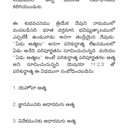
కలిగియుండుట.
ఈ శుభవచనము త్రియేక దేవుని నామములో
పంపబడినది. భూత వర్తమాన భవిష్యత్కాలములో
ఎప్పటికీ ఉండువాడు అనగా తండ్రియైన దేవుడు.
''ఏడు ఆత్మలు'' అనగా పరిశుద్ధాత్మ. లేఖనములలో
ఏడు అనేది పరిపూర్ణతను సూచించుచున్నది. మరియు
''ఏడు ఆత్మలు'' అంటే పరిశుద్ధాత్మ పరిపూర్ణతగల ఆత్మ
అని సూచించుచున్నది. యెషయా 11:2,3 తో
పరిశుద్ధాత్మ ఈ విధముగా సంబోధించబడెను:
1. యెహోవా ఆత్మ.
2. జ్ఞానమునకు ఆధారమగు ఆత్మ.
3. వివేకమునకు ఆధారమగు ఆత్మ.