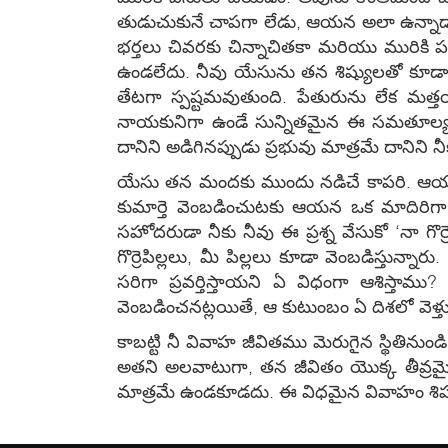
తుడుచుకునే చాపగా లేడు, ఆయన అలా ఉన్నాడా? క
భర్తలు చివరకు చిన్నాచితకా మరియు మురికి 
ఉండలేదు. నీవు యేసును తన శిష్యులతో కూడా
తేటగా స్పష్టమవుతుంది. పేతురును లేక మత్
నాయకునిగా ఉండే సున్నితమైన ఈ సమతూల్యతను
దానిని అడిగినప్పుడు ప్రభువు మాత్రమే దానిని 
యేసు తన మందకు ముందు నడిచే కాపరి. ఆయన వా
కుమార్తె వెంబడించుటకు ఆయన ఒక మాదిరిగా ఉన
సహోదరుడా నీకు నీవు ఈ ప్రశ్న వేసుకో ‘నా గొర్
గొర్రెపిల్లలు, మీ పిల్లలు కూడా వెంబడిస్తున్న
సరిగా ప్రవర్తిస్తాయని ఏ విధంగా ఆశిస
వెంబడించనట్లయితే, ఆ కుటుంబం ఏ దిశలో వెళ్తుం
కాబట్టి నీ వివాహ జీవితము మెరుగైన స్థితినుండ
అతని అలవాటుగా, తన జీవితం యొక్క తీవ్రమ
మాత్రమే ఉండకూడదు. ఈ విధమైన వివాహం శిష్యుల