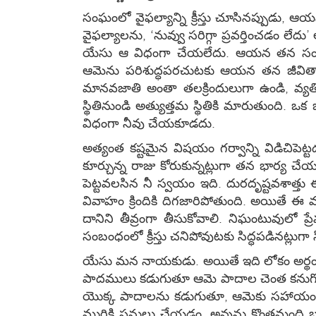
సంఘంలో వైఫల్యాన్ని క్రీస్తు చూసినప్పుడు, 
వైఫల్యాలను, ‘నువ్వు సరిగ్గా ప్రవర్తించడం ల
యేసు ఆ విధంగా చేయలేదు. ఆయన తన సంఘము
ఆమెను పరిశుద్ధపరచుటకు ఆయన తన జీవితాన్ని
మానవజాతి అంతా తలక్రిందులుగా ఉండి, వ్యత
స్థితినుండి అత్యుత్తమ స్థితికి మారుతుంది. ఒ
విధంగా నీవు చేయకూడదు.
అత్యంత కష్టమైన విషయం గర్వాన్ని విడిచిపెట్
కూర్చున్న రాజు కోరుకున్నట్లుగా తన భార్
పెట్టవలసిన నీ స్వయం ఇది. దురదృష్టవశాత్తు ఈ 
వివాహం క్రిందికి దిగజారిపోతుంది. అయితే ఈ మ
దానిని తీవ్రంగా తీసుకోవాలి. నిఘంటువులో ప్రే
సంబంధంలో క్రీస్తు చనిపోవుటకు సిద్ధపడినట్లుగ
యేసు మన నాయకుడు. అయితే ఇది లోకం అర్థం చ
పాదములు కడుగుతూ ఆమె పాదాల చెంత కనుగొంటా
యొక్క పాదాలను కడుగుతూ, ఆమెకు సహాయం చే
మురికి పనులు చేయడం. అవును కొంతమంది బుద్ధి