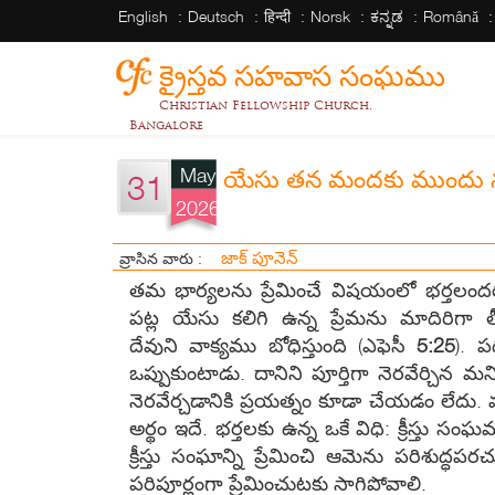
English
Deutsch
हिन्दी
Norsk
ಕನ್ನಡ
Română
క్రైస్తవ సహవాస సంఘము
Christian Fellowship Church,
Bangalore
May
యేసు తన మందకు ముందు నడ
31
2026
జాక్ పూనెన్
వ్రాసిన వారు :
తమ భార్యలను ప్రేమించే విషయంలో భర్తల
పట్ల యేసు కలిగి ఉన్న ప్రేమను మాదిరిగా త
దేవుని వాక్యము బోధిస్తుంది (ఎఫెసీ
5:25
). ప
ఒప్పుకుంటాడు. దానిని పూర్తిగా నెరవేర్చి
నెరవేర్చడానికి ప్రయత్నం కూడా చేయడం లేదు. 
అర్థం ఇదే. భర్తలకు ఉన్న ఒకే విధి: క్రీస్తు
క్రీస్తు సంఘాన్ని ప్రేమించి ఆమెను పరిశుద
పరిపూర్ణంగా ప్రేమించుటకు సాగిపోవాలి.