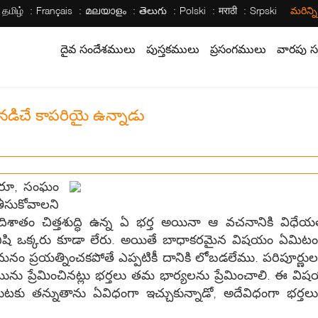
தமிழ்
Français
മലയാളം
తెలుగు
Polski
मराठी
Srpski
మరిన్న
దైవ సందేశములు
పుస్తకములు
ప్రసంగములు
వారపు స
ిచే కాపరియై ఉన్నాడు
ందరూ, సంఘం
ీసుకోవాలని
దిశాతం చిత్తశుద్ధి ఉన్న ఏ భర్త అయినా ఆ వచనానికి విధ
న మనిషి ఒక్కరు కూడా లేరు. అయితే బాధాకరమైన విషయం ఏమిటంట
మనం ప్రయత్నించకపోతే ఎప్పటికీ దానికి లోబడలేము. పరిపూర్ణులగ
 సంఘమును ప్రేమించినట్లు భర్తలు తమ భార్యలను ప్రేమించాలి. ఈ 
్ధపరచుటకు తన్నుతాను ఏవిధంగా ఇచ్చుకున్నాడో, అదేవిధంగా భర్