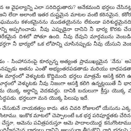
ఆయన ఆ వైఫల్యాన్ని ఎలా సరిదిద్దుతారు? అనేకమంది భర్తలు చేసి
ేదు’ అని లేదా అలాంటి ఇతర దుష్టమైన మాటల వంటి కఠినమైన, కఠోరమ
ను కళంకమైనను ముడతయైనను లేకుండా పరిశుద్ధమైనదిగా 
 అప్పగించాడు. నీవు ఎప్పుడైనా దానిని నీ భార్య కొరకు చ
ిరేకమైన దిశలో పోతూ ఉంది. నీవు దేవుని మార్గమును వెంబడి
క భర్తగా నీ భార్యలో ఒక లోపాన్ని చూసినప్పుడు నీవు యేసుని వె
టడం - సింహాసనంపై కూర్చున్న అత్యంత ప్రాముఖ్యమైన ‘నేను’ అన
య చేయనప్పుడు అతను ఎంతో అభ్యంతరపడతాడు మరియు బాధపడతాడ
మార్గంలో వెళ్ళుటకు కొద్దిమంది భర్తలు మాత్రమే ఆసక్తి కలిగి 
ార్గంలో వెళ్ళుటకు నీవు నిజంగా ఆసక్తి కలిగి ఉన్నట్లయితే నీ 
మ యొక్క అర్ధాన్ని వెదకవద్దు. దానికి బదులుగా క్రీస్తు యొక్క 
ా సిద్ధపడు. భర్తలుగా మన యొక్క పిలుపు ఇదే.
ేసుకునే నాయకత్వం కాదు. తన చివరి రోజులలో యేసును ఎక్కడ క
ము. ఇంకొక మాటలో చెప్పాలంటే ఒక భర్త పరిపూర్ణతకు చేరిన
స్తూ, ఆమెను పవిత్రపరుస్తూ ఆమె పాదాలయొద్ద కనుగొంటాము
హీనమైన భార్యలు దానిని అలుసుగా తీసుకొని వారి భర్తలపై పెత్