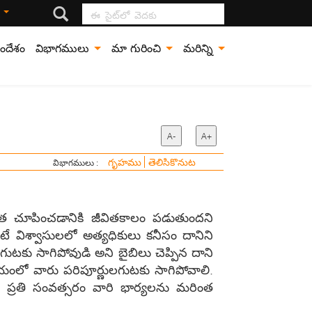
ఈ సైట్‍లో వెదకు
ి
ందేశం
విభాగములు
మా గురించి
మరిన్ని
A-
A+
గృహము
తెలిసికొనుట
విభాగములు :
ేయత చూపించడానికి జీవితకాలం పడుతుందని
ే విశ్వాసులలో అత్యధికులు కనీసం దానిని
ుటకు సాగిపోవుడి అని బైబిలు చెప్పిన దాని
విషయంలో వారు పరిపూర్ణులగుటకు సాగిపోవాలి.
తలు ప్రతి సంవత్సరం వారి భార్యలను మరింత