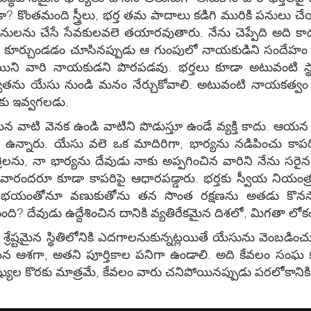
ొంతమంది స్త్రీలు, భర్త తమ పాదాలు కడిగి మురికి పనులు చేయా
పనులను చేసే సేవకులవలె తయారవుతారు. నేను చెప్పేది అది 
 కూర్చుండడం చూసినప్పుడు ఆ గుంపులో నాయకుడిని సందేహం ల
తయిని వారి నాయకుడని పొరపడవు. భర్తలు కూడా అటువంటి స్థా
 యేసు నుండి మనం నేర్చుకోవాలి. అటువంటి నాయకత్వం కొరక
నీకు ఇవ్వగలడు.
టి వెనక ఉండి వాటిని పొడుస్తూ ఉండే వ్యక్తి కాదు. ఆయన అన
్నారు. యేసు వలె ఒక మాదిరిగా, భార్యను నడిపించు కాపరిగా భర
రెలను, నా భార్యను దేవుడు నాకు అప్పగించిన వారిని నేను సరైన 
ారు. వారందరూ కూడా కాపరిపై ఆధారపడ్డారు. భర్తకు స్వీయ నియంత్రణ
్తాము? భయంతోనూ వణుకుతోను తన సొంత రక్షణను అతడు కొన
ది? దేవుడు ఉద్దేశించిన దానికి వ్యతిరేకమైన దిశలో, మిగతా లోక
ి శ్రేష్టమైన స్థితిలోనికి ఎదగాలనుకున్నట్లయితే యేసును వెంబడి
ైన ఆశగా, అతని పూర్తికాల పనిగా ఉండాలి. అది కేవలం సంఘ
 కొరకు మాత్రమే, కేవలం వారు చనిపోయినప్పుడు పరలోకానికి వె