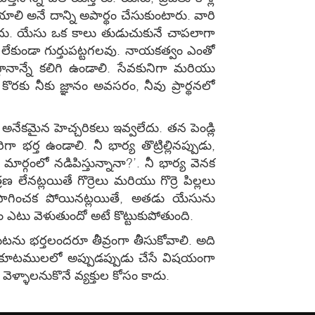
లి అనే దాన్ని అపార్థం చేసుకుంటారు. వారి
కాదు. యేసు ఒక కాలు తుడుచుకునే చాపలాగా
ేకుండా గుర్తుపట్టగలవు. నాయకత్వం ఎంతో
నాన్నే కలిగి ఉండాలి. సేవకునిగా మరియు
ు నీకు జ్ఞానం అవసరం, నీవు ప్రార్థనలో
ేకమైన హెచ్చరికలు ఇవ్వలేదు. తన పెండ్లి
్త ఉండాలి. నీ భార్య తొట్రిల్లినప్పుడు,
మార్గంలో నడిపిస్తున్నానా?’. నీ భార్య వెనక
 లేనట్లయితే గొర్రెలు మరియు గొర్రె పిల్లలు
సాగించక పోయినట్లయితే, అతడు యేసును
ం ఎటు వెళుతుందో అటే కొట్టుకుపోతుంది.
ంచుటను భర్తలందరూ తీవ్రంగా తీసుకోవాలి. అది
 కూటములలో అప్పుడప్పుడు చేసే విషయంగా
ళ్ళాలనుకొనే వ్యక్తుల కోసం కాదు.