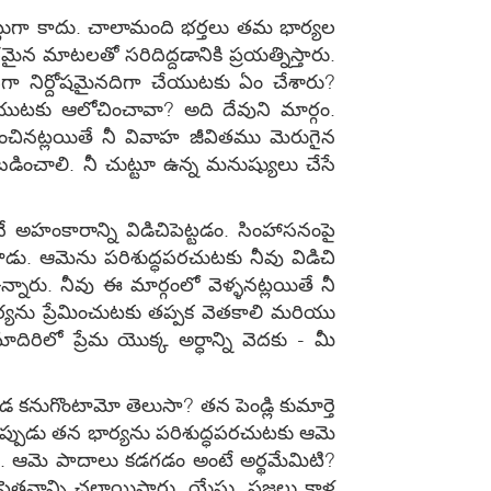
నట్లుగా కాదు. చాలామంది భర్తలు తమ భార్యల
ైన మాటలతో సరిదిద్దడానికి ప్రయత్నిస్తారు.
నిర్దోషమైనదిగా చేయుటకు ఏం చేశారు?
ేయుటకు ఆలోచించావా? అది దేవుని మార్గం.
ంచినట్లయితే నీ వివాహ జీవితము మెరుగైన
ంబడించాలి. నీ చుట్టూ ఉన్న మనుష్యులు చేసే
ే అహంకారాన్ని విడిచిపెట్టడం. సింహాసనంపై
ు. ఆమెను పరిశుద్ధపరచుటకు నీవు విడిచి
ఉన్నారు. నీవు ఈ మార్గంలో వెళ్ళనట్లయితే నీ
భార్యను ప్రేమించుటకు తప్పక వెతకాలి మరియు
మాదిరిలో ప్రేమ యొక్క అర్ధాన్ని వెదకు - మీ
నుగొంటామో తెలుసా? తన పెండ్లి కుమార్తె
ప్పుడు తన భార్యను పరిశుద్ధపరచుటకు ఆమె
. ఆమె పాదాలు కడగడం అంటే అర్థమేమిటి?
తనాన్ని చలాయిస్తారు. యేసు, ప్రజలు కాళ్ల