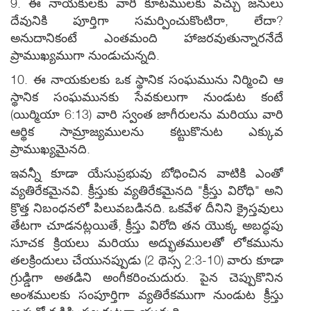
9. ఈ నాయకులకు వారి కూటములకు వచ్చు జనులు
దేవునికి పూర్తిగా సమర్పించుకొంటిరా, లేదా?
అనుదానికంటే ఎంతమంది హాజరవుతున్నారనేదే
ప్రాముఖ్యముగా నుండుచున్నది.
10. ఈ నాయకులకు ఒక స్థానిక సంఘమును నిర్మించి ఆ
స్థానిక సంఘమునకు సేవకులుగా నుండుట కంటే
(యిర్మియా 6:13) వారి స్వంత జాగీరులను మరియు వారి
ఆర్థిక సామ్రాజ్యములను కట్టుకొనుట ఎక్కువ
ప్రాముఖ్యమైనది.
ఇవన్నీ కూడా యేసుప్రభువు బోధించిన వాటికి ఎంతో
వ్యతిరేకమైనవి. క్రీస్తుకు వ్యతిరేకమైనది "క్రీస్తు విరోధి" అని
క్రొత్త నిబంధనలో పిలువబడినది. ఒకవేళ దీనిని క్రైస్తవులు
తేటగా చూడనట్లయితే, క్రీస్తు విరోది తన యొక్క అబద్ధపు
సూచక క్రియలు మరియు అద్భుతములతో లోకమును
తలక్రిందులు చేయునప్పుడు (2 థెస్స 2:3-10) వారు కూడా
గ్రుడ్డిగా అతడిని అంగీకరించుదురు. పైన చెప్పుకొనిన
అంశములకు సంపూర్తిగా వ్యతిరేకముగా నుండుట క్రీస్తు