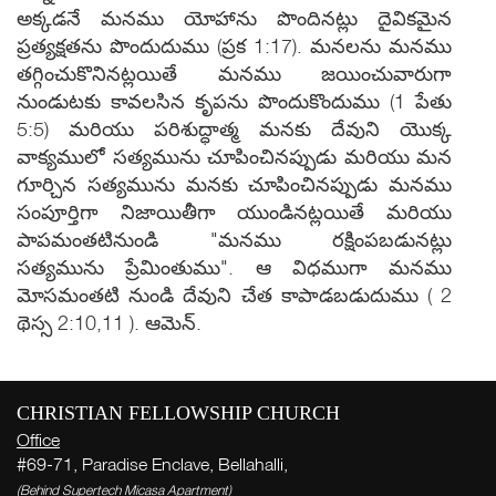
R
అక్కడనే మనము యోహాను పొందినట్లు దైవికమైన
Mee
ప్రత్యక్షతను పొందుదుము (ప్రక 1:17). మనలను మనము
Hyde
తగ్గించుకొనినట్లయితే మనము జయించువారుగా
Conf
నుండుటకు కావలసిన కృపను పొందుకొందుము (1 పేతు
201
5:5) మరియు పరిశుద్ధాత్మ మనకు దేవుని యొక్క
7 Dec 
వాక్యములో సత్యమును చూపించినప్పుడు మరియు మన
Hyder
Bein
గూర్చిన సత్యమును మనకు చూపించినప్పుడు మనము
Disci
సంపూర్తిగా నిజాయితీగా యుండినట్లయితే మరియు
Jesu
పాపమంతటినుండి "మనము రక్షింపబడునట్లు
201
సత్యమును ప్రేమింతుము". ఆ విధముగా మనము
10 Nov
మోసమంతటి నుండి దేవుని చేత కాపాడబడుదుము ( 2
Hyder
థెస్స 2:10,11 ). ఆమెన్.
More
CHRISTIAN FELLOWSHIP CHURCH
వ
Office
స
#69-71, Paradise Enclave, Bellahalli,
( Th
(Behind Supertech Micasa Apartment)