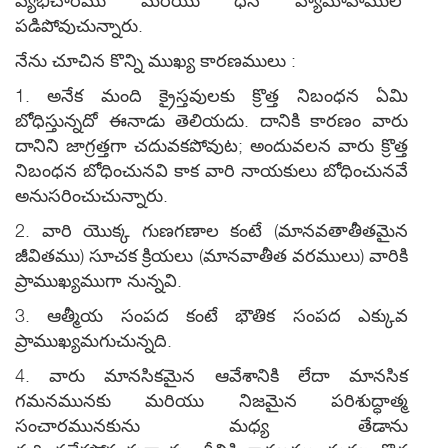
వ్యభిచారము మరియు ధన వ్యామోహములో
పడిపోవుచున్నారు.
నేను చూచిన కొన్ని ముఖ్య కారణములు :
1. అనేక మంది క్రైస్తవులకు క్రొత్త నిబంధన ఏమి
బోధిస్తున్నదో ఈనాడు తెలియదు. దానికి కారణం వారు
దానిని జాగ్రత్తగా చదువకపోవుట; అందువలన వారు క్రొత్త
నిబంధన బోధించునవి కాక వారి నాయకులు బోధించునవే
అనుసరించుచున్నారు.
2. వారి యొక్క గుణగణాల కంటే (మానవతాతీతమైన
జీవితము) సూచక క్రియలు (మానవాతీత వరములు) వారికి
ప్రాముఖ్యముగా నున్నవి.
3. ఆత్మీయ సంపద కంటే భౌతిక సంపద ఎక్కువ
ప్రాముఖ్యమగుచున్నది.
4. వారు మానసికమైన ఆవేశానికి లేదా మానసిక
గమనమునకు మరియు నిజమైన పరిశుద్ధాత్మ
సంచారమునకును మధ్య తేడాను