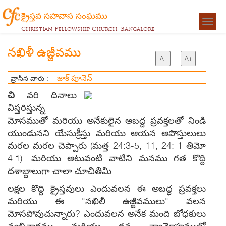
క్రైస్తవ సహవాస సంఘము
Togg
Christian Fellowship Church, Bangalore
navigat
నఖిళీ ఉజ్జీవము
A-
A+
జాక్ పూనెన్
వ్రాసిన వారు :
చి
వరి దినాలు
విస్తరిస్తున్న
మోసముతో మరియు అనేకులైన అబద్ద ప్రవక్తలతో నిండి
యుండునని యేసుక్రీస్తు మరియు ఆయన అపొస్తులులు
మరల మరల చెప్పారు (మత్త 24:3-5, 11, 24: 1 తిమో
4:1). మరియు అటువంటి వాటిని మనము గత కొద్ది
దశాబ్దాలుగా చాలా చూచితిమి.
లక్షల కొద్ది క్రైస్తవులు ఎందువలన ఈ అబద్ధ ప్రవక్తలు
మరియు ఈ "నఖిలీ ఉజ్జీవములు" వలన
మోసపోవుచున్నారు? ఎందువలన అనేక మంది బోధకులు