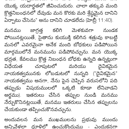
యొక్క యదార్థతలో జీవించుదురు. చాలా తక్కువ మంది
క్రొత్తనిబంధనలో దేవుడు మన కొరకు మరి శ్రేష్ఠమైన దానిని
ఏర్పాటు చేసెను" అను దానిని చూడలేదు (హెబ్రీ 11:40).
మనము జాగ్రత్త కలిగి మెళకువగా నుండక
పోయినట్లయితే, సైతాను కుయుక్తి కలిగిన శత్రువు కాబట్టి
మనలో ఎవరమైనా అనేక మంది బోధకులు పడిపోయిన
మార్గములోనే మనమును పడిపోవచ్చును. మన యొక్క
భద్రత, కేవలము క్రొత్త నిబంధన బోధకు ఉన్నది ఉన్నట్లుగా
విధేయత చూపుటలో మరియు దైవికమైన
నాయకత్వమునకు లోబడుటలో నున్నది ("దైవికమైన"
నాయకత్వము అనగా, నేను పైన చెప్పిన వరుసలోని పది
తప్పుడు విషయములలో ఒక్కటి కూడా లేనివాడని
అర్థము). ఇతరులు చేసిన తప్పుల నుండి మనము
నేర్చుకొనినట్లయితే, మనము ఇతరులు చేసిన తప్పులను
చేయకుండా తప్పించుకొనవచ్చును.
Live
అందువలన మన ముఖములను ప్రభువు ముందు
అన్నివేళలా ధూళిలో ఉంచుకొందుము - ఎందుకనగా