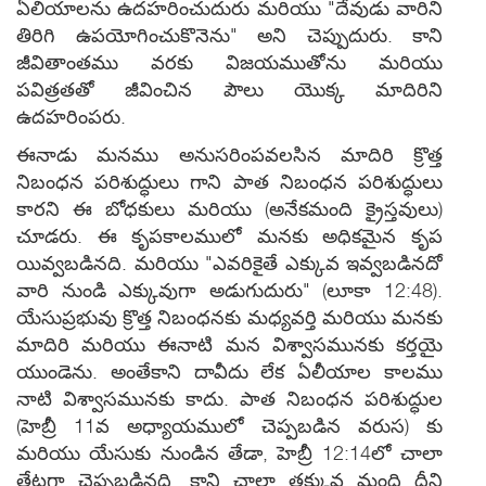
ఏలియాలను ఉదహరించుదురు మరియు "దేవుడు వారిని
తిరిగి ఉపయోగించుకొనెను" అని చెప్పుదురు. కాని
జీవితాంతము వరకు విజయముతోను మరియు
పవిత్రతతో జీవించిన పౌలు యొక్క మాదిరిని
ఉదహరింపరు.
ఈనాడు మనము అనుసరింపవలసిన మాదిరి క్రొత్త
నిబంధన పరిశుద్ధులు గాని పాత నిబంధన పరిశుద్ధులు
కారని ఈ బోధకులు మరియు (అనేకమంది క్రైస్తవులు)
చూడరు. ఈ కృపకాలములో మనకు అధికమైన కృప
యివ్వబడినది. మరియు "ఎవరికైతే ఎక్కువ ఇవ్వబడినదో
వారి నుండి ఎక్కువుగా అడుగుదురు" (లూకా 12:48).
యేసుప్రభువు క్రొత్త నిబంధనకు మధ్యవర్తి మరియు మనకు
మాదిరి మరియు ఈనాటి మన విశ్వాసమునకు కర్తయై
యుండెను. అంతేకాని దావీదు లేక ఏలీయాల కాలము
నాటి విశ్వాసమునకు కాదు. పాత నిబంధన పరిశుద్ధుల
(హెబ్రీ 11వ అధ్యాయములో చెప్పబడిన వరుస) కు
మరియు యేసుకు నుండిన తేడా, హెబ్రీ 12:14లో చాలా
తేటగా చెప్పబడినది. కాని చాలా తక్కువ మంది దీని