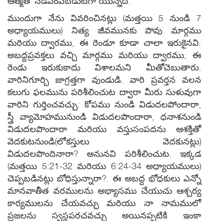
ఆత్మతో నడిపింపబడుటగా యున్నది.
ముందుగా నేను వివరించినట్లు (మత్తయి 5 నుండి 7
అధ్యాయములు) నిత్య జీవమునకు పొవు మార్గము
మరియు ద్వారము, ఈ రెండూ కూడా చాలా ఇరుకైనవి.
అబద్దప్రవక్తలు వచ్చి మార్గము మరియు ద్వారము, ఈ
రెండు ఇరుకుకాదు విశాలమని మీతోచెబుతారు.
వారినిగూర్చి జాగ్రత్తగా వుండుడి. వారి ప్రవర్తన వలన
కలుగు ఫలమును పరిశీలించుట ద్వారా మీరు సుళువుగా
వారిని గుర్తించవచ్చు: కోపము నుండి విడుదలపోందారా,
స్త్రీ వ్యామోహమునుండి విడుదలపొందారా, ధనాశనుండి
విడుదలపొందారా మరియు వస్తుసంపదను ఆశక్తితో
వెదకుటనుండి(లోకస్తులు వెదకునట్లు)
విడుదలపొందినారా? అనునవి పరిశీలించుట. ఇక్కడ
(మత్తయి 5:21-32 మరియు 6:24-34 అధ్యాయములు)
చెప్పబడినట్లు బోధిస్తున్నారా?. ఈ అబద్ద భోధకులు ఎన్నో
మానవాతీత వరములను అభ్యాసము చేయుచు ఆశ్చర్య
కార్యములను చేయవచ్చు మరియు నా నామములో
ప్రజలను స్వస్ధపరచవచ్చు అయినప్పటికి ఇంకా