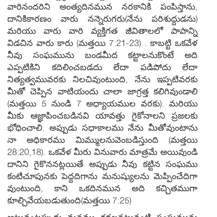
వారినందరిని అంత్యదినమున నరకానికి పంపిస్తాను,
దానికికారణం వారు నన్నెరుగరు(నేను పరిశుద్దుడను)
మరియు వారు వారి వ్యక్తిగత జీవితాలలో పాపాన్ని
విడచిన వారు కారు (మత్తయి 7:21-23) . కాబట్టి ఒకవేళ
నీవు సంఘమును బండమీద కట్టాలనుకొంటే అది
ఎప్పటికిని కదిలించబడదు లేదా పడిపోదు లేదా
నిత్యత్వమువరకు నిలచివుంటుంది, నేను ఇప్పటివరకు
మీతో చెప్పిన వాటియందు చాలా జాగ్రత్త కలిగివుండాలి
(మత్తయి 5 నుండి 7 అధ్యాయముల వరకు). మరియు
మీకు ఆజ్ఞాపించబడినవి యావత్తు గైకోనాలని ప్రజలకు
భోధించాలి. అప్పుడు సధాకాలము నేను మీతోవుంటాను
నా అధికారము మిమ్ములనువెంబడిస్తుంది (మత్తయి
28:20,18). ఒకవేళ మీరు వినువారు మాత్రమే అయివుండి
దానిని గైకొననట్లయితే అప్పుడు నీవు కట్టిన సంఘము
కంటిచూపునకు పెద్దదిగాను మనుష్యులను మెప్పించేదిగా
వుంటుంది, కాని ఒకదినమున అది కచ్చితముగా
కూల్చివేయబడుతుంది(మత్తయి 7:25)