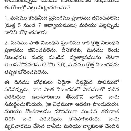
అటువంటప్పుడు మనము కదలనటువంటి సంఘమును
ఈ రోజుల్లో ఎట్లు నిర్మించగలము?
1. మనము కొండమీద ప్రసంగము ప్రకారము జీవించవలెను
(మత్త 5 నుండి 7 అధ్యాయములు) మరియు ఎల్లప్పుడు
దానిని బోధించవలెను.
2. మనము పాత నిబంధన ప్రకారము కాక క్రొత్త నిబంధన
ప్రకారము జీవించవలెను. దీనికొరకు, మనము రెండు
నిబంధనల మధ్య నుండిన వ్యత్యాసమును తేటగా
తెలుసుకొనవలెను (2 కొరి 3:6). మనము క్రొత్త నిబంధనను
తప్పక బోధించవలెను.
ఈ దినము బోధకులు ఏదైనా తీవ్రమైన పాపములో
పడినప్పుడు, వారి పాత నిబంధనలో పాపములో పడిన
పరిశుద్ధుల ఉదాహరణలు తీసుకొని వారిని వారు
సమర్ధించుకొందురు. (ఆ విధముగా ఆదరణ పొందుదురు).
మరియు కొంతకాలము మౌనముగా నుండిన తరువాత
తిరిగి వారి పరిచర్యను కొనసాగింతురు. వారు
వ్యభిచారము చేసిన దావీదు మరియు వ్యాకులత చెందిన