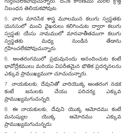
గుర్తించలేకపోవుచున్నారు. దీనికి కారణము మరల క్రొత్త
నిబంధన తెలియకపోవుట.
5. వారు మానసిక శాస్త్ర మూలమున కలుగు స్వస్థతకు
(మనసులో మంచి వైఖరులు కలిగించుట ద్వారా కలుగు
స్వస్థత) యేసు నామములో మానవాతీతముగా కలుగు
స్వస్థతకు మధ్య నుండిన తేడాను
గ్రహించలేకపోవుచున్నారు.
6. అంతరంగములో ప్రభువునందు ఆనందించుట కంటే
భావోద్రేకములు మరియు విపరీతమైన భౌతిక ప్రదర్శనలను
ఎక్కువ ప్రాముఖ్యముగా చూచుచున్నారు.
7. నాయకులకు, దేవునితో వారియొక్క అంతరంగ నడక
కంటే జనులకు చేయు పరిచర్య ఎక్కువ
ప్రాముఖ్యమగుచున్నది.
8. ఈ నాయకులకు, దేవుని యొక్క ఆమోదము కంటే
మనుష్యుల యొక్క ఆమోదము ఎక్కువ
ప్రాముఖ్యమగుచున్నదు.