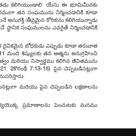
డు కలిగియుండాలి. యేసు ఈ భూమిమీదకు
శరీరముగా తన సంఘమును నిర్మించడానికి కూడా
నే అనురక్తి (తీవ్రమైన కోరిక)ను కలిగియున్నాడు
తపరిచే స్థానిక సంఘములను ఎవరైతే నిర్మించడానికి
క దైవికమైన బోధకుడు ఎప్పుడు కూడా తరువాత
11
మంది శిష్యులకు తన ఆత్మను అనుగ్రహించి
త్వం మరియు నిస్వార్థము కలిగిన జీవితమును
-21
;
2
కొరంథీ
7:13-15)
. పైన చెప్పబడినట్లుగా
ుసరిస్తాను.
ునట్లుగా మరియు పైన చెప్పబడిన లక్షణాలను
ర్యయొక్క ప్రమాణాలను పెంచుటకు మనము