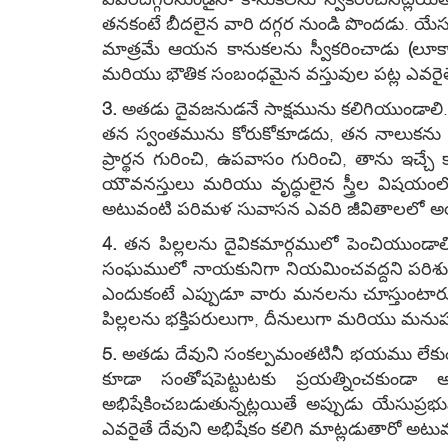
తనకంటే బీదలైన వారి దగ్గర నుండి పొందడు. యే
మాత్రమే ఆయన కానుకలను స్వీకరించాడు
(
లూ
మరియు భౌతిక సంబంధమైన వస్తువుల పట్ల ఎవరైతే
3.
అతడు దైవజనుడనే సాక్షమును కలిగియుండాలి. దైవ
తన స్వంతమును కోరుకోకూడదు, తన నాలుకను
ప్రార్థన గురించి, ఉపవాసం గురించి, తాను 
యౌవనస్తులు మరియు వృద్ధులైన స్త్రీల విషయం
అటువంటి పరిమళ సువాసన ఎవరి జీవితాలలో అయి
4.
తన పిల్లలను దైవికమార్గములో పెంచియుండాలి.
సంఘములో నాయకునిగా నియమించవద్దని పరిశుద్ధా
ఎందుకంటే ఎప్పుడూ వారు మనలను చూస్తుంటారు.
పిల్లలను భక్తిపరులుగా, దీనులుగా మరియు మనుష
5.
అతడు దేవుని సంకల్పమంతటినీ భయము లేకుండా బ
కూడా సంతోషపెట్టుటకు ప్రయత్నించకుండా
అభిషేకించబడుతున్నట్లయితే అప్పుడు యేసు
ఎవరైతే దేవుని అభిషేకం కలిగి మాట్లడుతారో అటు