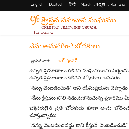
English
Deutsch
हिन्दी
Norsk
ಕನ್ನಡ
Română
క్రైస్తవ సహవాస సంఘము
Christian Fellowship Church,
Bangalore
నేను అనుసరించే బోధకులు
జాక్ పూనెన్
వ్రాసిన వారు :
ఉన్నత ప్రమాణాలు కలిగిన సంఘములను నిర్మిం
ఉన్నత ప్రమాణాలు కలిగిన బోధకులు అవసరం.
"నన్ను వెంబడించుడి" అని యేసుప్రభువు చెప్పాడు
"నేను క్రీస్తును పోలి నడుచుకొనుచున్న ప్రకారము
భక్తిపరుడైన ప్రతి బోధకుడు కూడా తాను బోధిం
చూస్తున్నాము.
"నన్ను వెంబడించవద్దు కాని క్రీస్తునే వెంబడించ