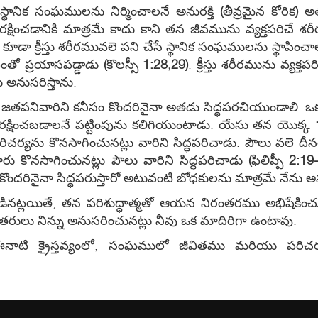
 స్థానిక సంఘములను నిర్మించాలనే అనురక్తి
(
తీవ్రమైన కోరిక
)
అత
రక్షించడానికి మాత్రమే కాదు కాని తన జీవమును వ్యక్తపరిచే 
 కూడా క్రీస్తు శరీరమువలె పని చేసే స్థానిక సంఘములను స్థాపించాల
ు ఎంతో ప్రయాసపడ్డాడు
(
కొలస్సీ
1:28,29)
. క్రీస్తు శరీరమును వ్యక్
 అనుసరిస్తాను.
తపనివారిని కనీసం కొందరినైనా అతడు సిద్ధపరచియుండాలి. ఒ
ిరక్షించబడాలనే పట్టింపును కలిగియుంటాడు. యేసు తన యొక్క
ర్యను కొనసాగించునట్లు వారిని సిద్ధపరిచాడు. పౌలు వలె దీన
రు కొనసాగించునట్లు పౌలు వారిని సిద్ధపరిచాడు
(
ఫిలిప్పీ
2:19
ొందరినైనా సిద్ధపరుస్తారో అటువంటి బోధకులను మాత్రమే నేను అన
ినట్లయితే, తన పరిశుద్ధాత్మతో ఆయన నిరంతరము అభిషేకించ
గా ఇతరులు నిన్ను అనుసరించునట్లు నీవు ఒక మాదిరిగా ఉంటావు.
నాటి క్రైస్తవ్యంలో, సంఘములో జీవితము మరియు పరిచ