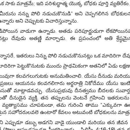
సాకు మాత్రమే; ఇది పరిశుద్ధాత్మ యొక్క బోధకు పూర్తి వ్యతిరేకం.
ు మీరును నన్ను పోలి నడుచుకొనుడి" అని చెప్పగలిగిన బోధకులను
ారు అని చెప్పుటకు విచారిస్తున్నాను.
ిపోయిన వాడుగా ఉన్నాడు. అతడు పరిపూర్ణుడుగా లేకపోయినప్
్లు దేవుడు అతణ్ణి మార్చాడు. ఈ ప్రపంచంలో అతి శ్రేష్ఠమైన
్నాసరే, ఇతరులు నిన్ను పోలి నడుచుకొనునట్లు ఒక మాదిరిగా దే
మాదిరిగా పెట్టుకొనుటకు ముందు ప్రాథమికంగా అతనిలో ఏడు లక్షణ
లువుగా కలవగలుగుటకు అనుమతించాలి. యేసు దీనుడు మరియ
్రజలు ఆయనను కలవగలిగారు అర్థరాత్రి నికోదేము యేసు ఇంటి
 మాట్లాడవచ్చు. యేసుప్రభువు దీనత్వము బీదలకు సువార్తను
ంతో దీనుడైన వ్యక్తి. తన తప్పులను వెంటనే గ్రహించి ఇతరులన
ి వ్యత్యాసము చూపకుండా, తమ గురించి తాము "ఎక్కువగా ఊహ
యమైన సహోదరులవలె ఉంటారో కేవలం అటువంటి బోధకులను మాత్రమే 
ిని ఎప్పుడూ డబ్బు అడగని వాడై యుండాలి మరియు తన జీవన
తే
(
పౌలు అప్పుడప్పుడూ స్వీకరించాడు - ఫిలిప్పీ
4:16-18)
తన కం