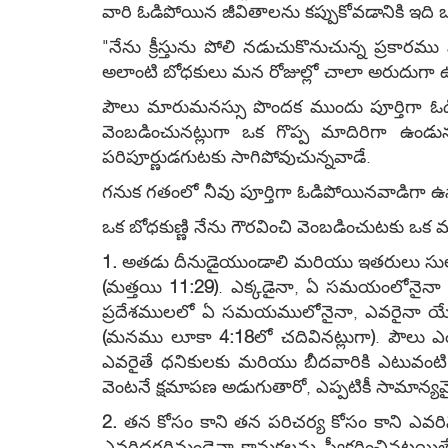
వారి ఓడిపోయిన జీవితాలను కప్పుకోవడానికి ఇది ఒక 
"నేను క్రీస్తును పోలి నడుచుకొనుచున్న ప్రకారమ
అలాంటి బోధకులు మన రోజుల్లో చాలా అరుదుగా ఉన్న
పౌలు మారుమనస్సు పొందక ముందు పూర్తిగా ఓడ
వెంబడించునట్లుగా ఒక గొప్ప మాదిరిగా ఉండునట
పరిపూర్ణుడగుటకు సాగిపోవుచున్నవాడే.
గనుక గతంలో నీవు పూర్తిగా ఓడిపోయినవాడిగా ఉన
ఒక బోధకుణ్ణి నేను గౌరవించి వెంబడించుటకు ఒక 
1.
అతడు దీనుడైయుండాలి మరియు ఇతరులు సు
(
మత్తయి
11:29)
. ఎక్కడైనా, ఏ సమయంలోనైనా ప
ప్రదేశములలో ఏ సమయములోనైనా, ఎవరైనా యేసుతో
(
మనము లూకా
4:18
లో చదివినట్లుగా
)
. పౌలు ఎ
ఎవరైతే ధనికులకు మరియు బీదవారికి ఎటువంట
వెంటనే క్షమాపణ అడుగుతారో, ఎప్పటికీ సామాన్
2.
తన కోసం కాని తన పరిచర్య కోసం కాని ఎవర
ఎవరిదగ్గరినుండైనా కానుకలను స్వీకరించినట్లయి