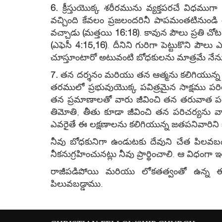
6.
క్రీస్తుయొక్క శరీరమును వ్యక్తపరచే విధముగా
వచ్చింది కేవలం ప్రజలందరినీ పాపమంతటినుండి 
వచ్చాడు
(
మత్తయి
16:18)
. కావున పౌలు ప్రతి చోట
(
ఎఫెసీ
4:15,16)
. దీనిని గురిగా పెట్టుకొని పౌల
చూస్తూంటారో అటువంటి బోధకులను మాత్రమే నేను
7.
తన దర్శనం మరియు తన ఆత్మను కలిగియున్న జ
తరములో ప్రభువుయొక్క పవిత్రమైన సాక్షము పర
తన ప్రమాణాలతో వారు జీవించి తన తరువాత పరిచ
తిమోతి, తీతు కూడా జీవించి తన పరిచర్యను వా
ఎవరైతే ఈ లక్షణాలను కలిగియున్న జతపనివారిని క
నీవు బోధకునిగా ఉండుటకు దేవుని చేత పిలవబడ
నీకనుగ్రహించునట్లు నీవు ప్రార్థించాలి. ఆ విధం
రాజీపడిపోయి మరియు లోకతత్వంతో ఉన్న ఈ
పిలువబడ్డాము.