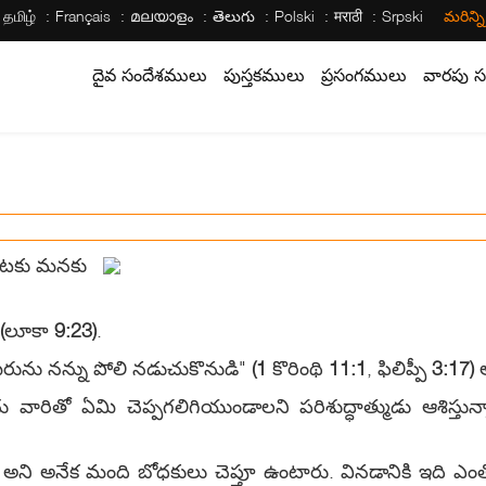
தமிழ்
Français
മലയാളം
తెలుగు
Polski
मराठी
Srpski
మరిన్న
దైవ సందేశములు
పుస్తకములు
ప్రసంగములు
వారపు స
చుటకు మనకు
(
లూకా
9:23)
.
 మీరును నన్ను పోలి నడుచుకొనుడి"
(1
కొరింథి
11:1
, ఫిలిప్పీ
3:17)
అ
చు వారితో ఏమి చెప్పగలిగియుండాలని పరిశుద్ధాత్ముడు ఆశిస
ుడి" అని అనేక మంది బోధకులు చెప్తూ ఉంటారు. వినడానికి ఇది ఎంత