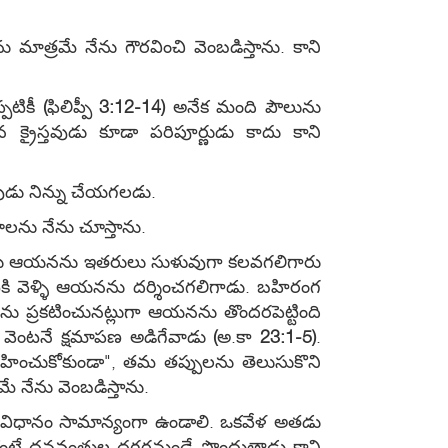
 మాత్రమే నేను గౌరవించి వెంబడిస్తాను. కాని
పటికీ
(
ఫిలిప్పీ
3:12-14)
అనేక మంది పౌలును
 క్రైస్తవుడు కూడా పరిపూర్ణుడు కాదు కాని
వుడు నిన్ను చేయగలడు.
ాలను నేను చూస్తాను.
ు ఆయనను ఇతరులు సుళువుగా కలవగలిగారు
కి వెళ్ళి ఆయనను దర్శించగలిగాడు. బహిరంగ
 ప్రకటించునట్లుగా ఆయనను తొందరపెట్టింది
ు వెంటనే క్షమాపణ అడిగేవాడు
(
అ.కా
23:1-5)
.
ించుకోకుండా", తమ తప్పులను తెలుసుకొని
నేను వెంబడిస్తాను.
 విధానం సామాన్యంగా ఉండాలి. ఒకవేళ అతడు
టే ధనవంతుల దగ్గరనుండే పొందుతాడు కాని