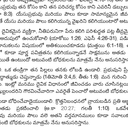
సుప్రభువు తన కోసం కాని తన పరిచర్య కోసం కాని ఎవరినీ డబ్బ
కా
8:3)
. యేసుప్రభువు మరియు పౌలు కూడా సామాన్యమైన జీవ
 యేసు మరియు పౌలు కలిగియున్న వైఖరిని కలిగియుంటారో అటువ
ికమైన వ్యక్తిగా, నీతిపరునిగా పేరు కలిగి పరిశుద్ధత పట్ల తీ
 అదుపులో ఉంచుకోవాలి
(
యాకోబు
1:26
; ఎఫెసీ
4:26-31)
, పడ
ఇచ్చే కానుకలను విషయంలో అతిశయించకూడదు
(
మత్తయి
6:1-18)
, 
లో కూడా పూర్ణ పవిత్రతను కలిగియున్నాడనే సాక్షమును అతడ
తే ఉంటుందో అటువంటి బోధకులను మాత్రమే నేను అనుసరిస్తా
 ఒక తండ్రిగా తన పిల్లలు తనకు లోబడి ఉండాలి. ప్రభువుని ప్
త్ముడు చెప్తున్నాడు
(1
తిమోతి
3:4,5
; తీతు
1:6)
. మన గురించి 
 ఇంట్లో మనము దైవిక విధానంలో జీవించడం వారు చూసినట్లయిత
్యులందరిని గౌరవించేవారిగా ఎవరైతే పెంచారో అటువంటి బోధకులన
ోధించేవాడైయుండాలి. క్రొత్తనిబంధనలో వ్రాయబడిన ప్రతి ఆజ్
 అతడు ప్రకటించాలి
(
అ.కా 20:27; గలతీ
1:10)
. ఒకవే
ప్రభువు మరియు పౌలు వలె అతని వర్తమానములు కూడా సవాల
వంటి బోధకులను మాత్రమే నేను అనుసరిస్తాను.