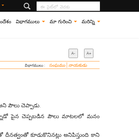
ఈ సైట్‍లో వెదకు
ి
ందేశం
విభాగములు
మా గురించి
మరిన్ని
A-
A+
సంఘము
నాయకుడు
విభాగములు :
ని పౌలు చెప్పాడు.
్తున్నాడో పైన చెప్పబడిన పౌలు మాటలలో మనం
ో దీనత్వంతో కూడుకొనినట్లు అనిపిస్తుంది కాని