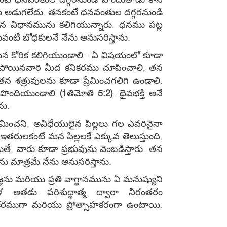
ులు అడుగలేదు. తనకంటే ధనవంతుల దగ్గరనుండి
న విధానమును కలిగియున్నారు. ధనము పట్ల
ంటి బోధకులనే నేను అనుసరిస్తాను.
వ్రమైన కోరిక కలిగియుండాలి - ఏ విషయంలో కూడా
ిపోయినవారి మీద కనికరము చూపించాలి, తన
తన శత్రువులను కూడా ప్రేమించగలిగి ఉండాలి.
ు పొందియుండాలి
(1
తిమోతి
5:2)
. దైవభక్తి అనే
ను.
రేమించని, అవిధేయులైన పిల్లలు గల ఎవరినైనా
ఇతరులకంటే మన పిల్లలకే ఎక్కువ తెలుస్తుంది.
ే, వారు కూడా ప్రభువును వెంబడిస్తారు. తన
ు మాత్రమే నేను అనుసరిస్తాను.
ఞను మరియు ప్రతి వాగ్ధానమును ఏ మనుష్యుని
ళ అతడు పరిశుద్ధాత్మ ద్వారా నిరంతరం
ుకరముగా మరియు ప్రోత్సాహకరంగా ఉంటాయి.