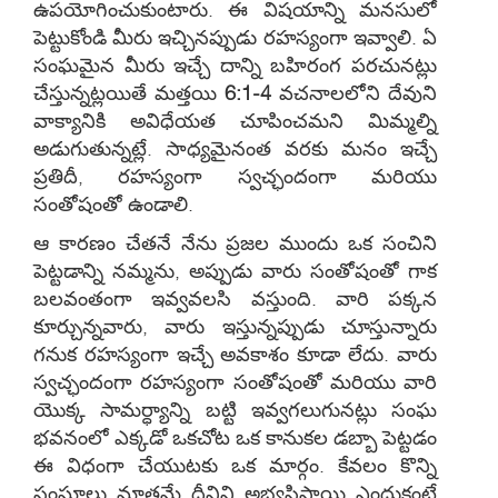
ఉపయోగించుకుంటారు. ఈ విషయాన్ని మనసులో
పెట్టుకోండి మీరు ఇచ్చినప్పుడు రహస్యంగా ఇవ్వాలి. ఏ
సంఘమైన మీరు ఇచ్చే దాన్ని బహిరంగ పరచునట్లు
చేస్తున్నట్లయితే మత్తయి
6:1-4
వచనాలలోని దేవుని
వాక్యానికి అవిధేయత చూపించమని మిమ్మల్ని
అడుగుతున్నట్లే. సాధ్యమైనంత వరకు మనం ఇచ్చే
ప్రతిదీ, రహస్యంగా స్వచ్ఛందంగా మరియు
సంతోషంతో ఉండాలి.
ఆ కారణం చేతనే నేను ప్రజల ముందు ఒక సంచిని
పెట్టడాన్ని నమ్మను, అప్పుడు వారు సంతోషంతో గాక
బలవంతంగా ఇవ్వవలసి వస్తుంది. వారి పక్కన
కూర్చున్నవారు, వారు ఇస్తున్నప్పుడు చూస్తున్నారు
గనుక రహస్యంగా ఇచ్చే అవకాశం కూడా లేదు. వారు
స్వచ్ఛందంగా రహస్యంగా సంతోషంతో మరియు వారి
యొక్క సామర్ధ్యాన్ని బట్టి ఇవ్వగలుగునట్లు సంఘ
భవనంలో ఎక్కడో ఒకచోట ఒక కానుకల డబ్బా పెట్టడం
ఈ విధంగా చేయుటకు ఒక మార్గం. కేవలం కొన్ని
సంఘాలు మాత్రమే దీనిని అభ్యసిస్తాయి ఎందుకంటే