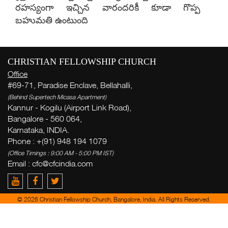
రహస్యంగా ఇచ్చిన వారందరికీ కూడా గొప్ప
బహుమతి ఉంటుంది
వ
CHRISTIAN FELLOWSHIP CHURCH
స
Office
( Th
#69-71, Paradise Enclave, Bellahalli,
Thi
(Behind Supertech Micasa Apartment)
Kannur - Kogilu (Airport Link Road),
Bangalore - 560 064,
ఇ
Karnataka, INDIA.
గ
Phone : +(91) 948 194 1079
స
(Office Timings : 9:00 AM - 5:00 PM IST)
Email :
cfc@cfcindia.com
మా
క
ఉ
© 2026 Christian Fellowship Church, Bangalore, India. All Rights Reserved.
సభ్
ప