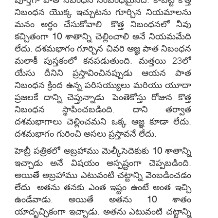
నిబంధన యొక్క ఇచ్చుటను గూర్చిన నియమాలను
మనం అర్థం చేసుకోవాలి. కొత్త నిబంధనలో నీవు
కచ్చితంగా
10
శాతాన్ని చెల్లించాలి అనే నియమమేది
లేదు. దశమభాగం గూర్చిన చివరి ఆజ్ఞ పాత నిబంధన
మలాకీ పుస్తకంలో కనపడుతుంది. మత్తయి 23లో
యేసు దీనిని ప్రస్తావించినప్పుడు ఆయన పాత
నిబంధన క్రింద ఉన్న పరిసయ్యులు మరియు యూదా
ప్రజలకే దాన్ని చెప్తున్నాడు. పెంతెకోస్తు రోజున కొత్త
నిబంధన స్థాపించబడింది. దాని తర్వాత
దశమభాగాలు చెల్లించమని ఒక్క ఆజ్ఞ కూడా లేదు.
దశమభాగం గురించి అసలు ప్రస్తావనే లేదు.
హెబ్రీ పత్రికలో అబ్రహాము మెల్కీసెదెకుకు
10
శాతాన్ని
ఇచ్చాడు అనే విషయం అస్పష్టంగా చెప్పబడింది.
అయితే అబ్రహాము ఎటువంటి చట్టాన్ని వెంబడించడం
లేదు. అతను తనకు ఎంత ఇష్టం ఉంటే అంత ఇచ్చి
ఉండేవాడు. అయితే అతను
10
శాతం
యాదృచ్ఛికంగా ఇచ్చాడు. అతను ఎటువంటి చట్టాన్ని