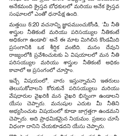
అనేకమంది క్రైస్తవ బోధకులలో మరియు అనేక క్రైస్తవ
సంఘాలలో ఎంతో ధనాపేక్ష ఉంది.
మత్తయి
5:20
వచనాన్ని జ్ఞాపముంచుకోండి, ‘మీ నీతి
శాస్త్రుల నీతికంటే మరియు పరిసయ్యుల నీతికంటే
అధికంగా ఉండాలి’ అనే ఈ మాట మిగిలిన కొండమీది
ప్రసంగానికి ఒక శీర్షిక వంటిది. మనం దేవుని
రాజ్యంలోకి ప్రవేశించుటకు ఏ విషయాలలో మన నీతి
పరిసయ్యుల మరియు శాస్త్రుల నీతికంటే అధికం
కావాలో ఆ ప్రసంగంలో చూస్తాం.
ఇచ్చే విషయంలో, వారు ఇస్తున్నామని ఇతరులు
తెలుసుకోవాలని కోరుకునే పరిసయ్యులు మరియు
వేషధారుల వైఖరికి మన వైఖరి భిన్నంగా ఉండాలని
యేసు చెప్పారు. మనుషుల ఎదుట మీ నీతిని
అభ్యసించుట విషయంలో కూడా జాగ్రత్తగా ఉండమని
చెప్పారు. అది ప్రాధమికమైన నియమం. ప్రజలు చూసే
విధంగా దానిని చేయకూడదని యేసు చెప్పారు.