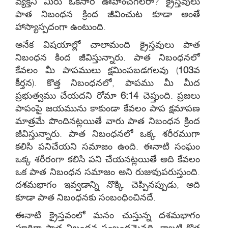
వ్యక్తిని మీరు ఒకసారి ఊహించగలరా? క్రైస్తవులు
పాత నిబంధన క్రింద జీవించుట కూడా అంతే
హాస్యాస్పదంగా ఉంటుంది.
అనేక విషయాల్లో చాలామంది క్రైస్తవులు పాత
నిబంధన కింద జీవిస్తున్నారు. పాత నిబంధనలో
కేవలం మీ పాపములు క్షమింపబడగలవు (
103
వ
కీర్తన). కొత్త నిబంధనలో, పాపము మీ మీద
ప్రభుత్వము చేయదని రోమా
6:14
చెప్తుంది. ప్రజలు
పాపంపై జయమును కాకుండా కేవలం పాప క్షమాపణ
మాత్రమే పొందినట్లయితే వారు పాత నిబంధన క్రింద
జీవిస్తున్నారు. పాత నిబంధనలో ఒక్క శరీరముగా
కలిసి పనిచేయని సమాజం ఉంది. ఈనాటి సంఘం
ఒక్క శరీరంగా కలిసి పని చేయనట్లయితే అది కేవలం
ఒక పాత నిబంధన సమాజం అని రుజువుపరుస్తుంది.
దశమభాగం ఇవ్వడాన్ని నొక్కి చెప్పినప్పుడు, అది
కూడా పాత నిబంధనకు సంబంధించినదే.
ఈనాటి క్రైస్తవంలో మనం చుస్తున్న దశమభాగం
పూర్తిగా పాత నిబంధన సంబంధమైనది. కాబట్టి కొత్త