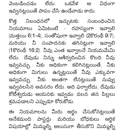
వెంబడించడం లేదు. ఒకవేళ ఆ విధంగా
ఇవ్వనట్లయితే పాపం చేసి ఉండేవాడు కాదు.
కొత్త నిబంధనలో ఇచ్చుటకు సంబంధించిన
నియమాలు ఏమిటంటే - రహస్యంగా ఇవ్వాలి
(మత్తయి
6:1-4
), సంతోషంగా ఇవ్వాలి (
2
కొరంథీ
9:7
),
మరియు నీ సంపాదనకు తగినట్లుగా ఇవ్వాలి
(
1
కొరంథీ
16:2
). నీవు ఎంత ఇవ్వాలనే నియమమేమి
లేదు. దేవుడు నిన్ను ఆశీర్వదించిన కొలది నీవు
ఇవ్వవచ్చు. నీకు అధికంగా కలిగినట్లయితే, నీకు
అధికంగా మిగులు ఉన్నట్లయితే నీవు ఎక్కువగా
ఇవ్వవచ్చు. నీకు అంతగా లేనట్లయితే నువ్వు
ఇవ్వవలసిన అవసరం లేదు. అది ఫర్వాలేదు, దేవుడు
కోటీశ్వరుడు ఆయనకు ఇవ్వడం వలన తన పిల్లలు
శ్రమపడాలని ఎప్పుడూ కోరుకోడు.
ఈ నియమాలను మీరు అర్థం చేసుకోనట్లయితే
అనేకమంది పాస్టర్లు మరియు బోధకులు ఆర్థిక
విషయాల్లో మిమ్మల్ని అలుసుగా తీసుకొని మిమ్మల్ని