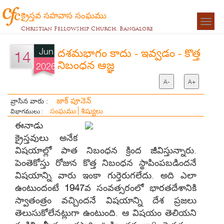
క్రైస్తవ సహవాస సంఘము
Togg
Christian Fellowship Church, Bangalore
navigat
Jun
దశమభాగం కాదు - ఇవ్వడం - కొత్త
14
నిబంధన ఆజ్ఞ
2026
A-
A+
జాక్ పూనెన్
వ్రాసిన వారు :
సంఘము
శిష్యులు
విభాగములు :
ఈనాడు
క్రైస్తవులు అనేక
విషయాల్లో పాత నిబంధన క్రింద జీవిస్తున్నారు.
పెంతెకోస్తు రోజున కొత్త నిబంధన స్థాపింపబడిందనే
విషయాన్ని వారు ఇంకా గుర్తెరుగలేదు. అది ఎలా
ఉంటుందంటే
1947
వ సంవత్సరంలో భారతదేశానికి
స్వాతంత్రం వచ్చిందనే విషయాన్ని దేశ ప్రజలు
తెలుసుకోలేనట్లుగా ఉంటుంది. ఆ విషయం తెలియని