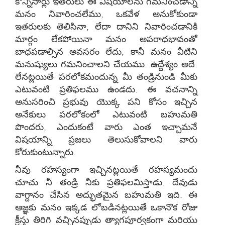
కొన్నిసార్లు ఇతరులు ఈ విషయాలను గమనించడాన్ని
మనం నివారించలేము, ఒకవేళ అనుకోకుండా
ఇతరులకు తెలిసినా, లేదా దానిని నివారించడానికి
మార్గం లేకపోయినా మనం అపరాధభావంతో
బాధపడాల్సిన అవసరం లేదు, కానీ మనం వీటిని
మనుష్యులు గమనించాలని చేయము. ఉద్దేశ్యం అదే.
లేనట్లయితే పరలోకమందున్న మీ తండ్రినుండి మీకు
ఎటువంటి ప్రతిఫలము ఉండదు. ఈ వచనాన్ని
అనుసరించి ప్రభువు యొక్క పని కోసం ఇచ్చిన
అనేకులు పరలోకంలో ఎటువంటి బహుమతి
పొందరు, ఎందుకంటే వారు ఎంత ఇచ్చామనే
విషయాన్ని ప్రజలు తెలుసుకోవాలని వారు
కోరుకుంటున్నారు.
నీవు రహస్యంగా ఇచ్చినట్లయితే రహస్యమందు
చూచు నీ తండ్రి నీకు ప్రతిఫలమిస్తాడు. దేవుడు
వాగ్దానం చేసిన అద్భుతమైన బహుమతి ఇది. ఈ
ఆజ్ఞకు మనం ఇక్కడ లోబడినట్లయితే ఒకానొక రోజు
క్రీస్తు తిరిగి వచ్చినప్పుడు త్యాగపూర్వకంగా మరియు