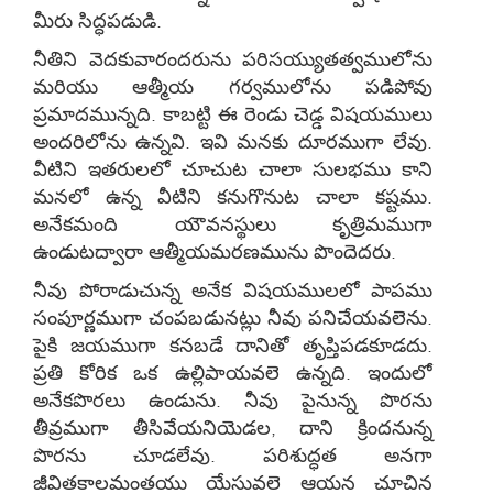
మీరు సిద్ధపడుడి.
నీతిని వెదకువారందరును పరిసయ్యుతత్వములోను
మరియు ఆత్మీయ గర్వములోను పడిపోవు
ప్రమాదమున్నది. కాబట్టి ఈ రెండు చెడ్డ విషయములు
అందరిలోను ఉన్నవి. ఇవి మనకు దూరముగా లేవు.
వీటిని ఇతరులలో చూచుట చాలా సులభము కాని
మనలో ఉన్న వీటిని కనుగొనుట చాలా కష్టము.
అనేకమంది యౌవనస్థులు కృత్రిమముగా
ఉండుటద్వారా ఆత్మీయమరణమును పొందెదరు.
నీవు పోరాడుచున్న అనేక విషయములలో పాపము
సంపూర్ణముగా చంపబడునట్లు నీవు పనిచేయవలెను.
పైకి జయముగా కనబడే దానితో తృప్తిపడకూడదు.
ప్రతి కోరిక ఒక ఉల్లిపాయవలె ఉన్నది. ఇందులో
అనేకపొరలు ఉండును. నీవు పైనున్న పొరను
తీవ్రముగా తీసివేయనియెడల, దాని క్రిందనున్న
పొరను చూడలేవు. పరిశుద్ధత అనగా
జీవితకాలమంతయు యేసువలె ఆయన చూచిన