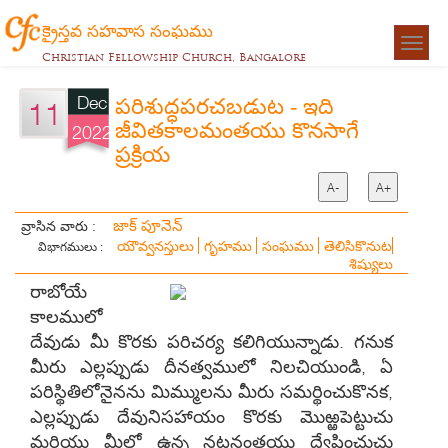
క్రైస్తవ సహవాస సంఘము
Togg
Christian Fellowship Church, Bangalore
navigat
Dec
పరిశుద్ధపరచబడుట - ఇది
11
జీవితకాలమంతయు కొనసాగే
2022
ప్రక్రియ
A-
A+
జాక్ పూనెన్
వ్రాసిన వారు :
యౌవ్వనస్తులు
గృహము
సంఘము
తెలిసికొనుట
విభాగములు :
శిష్యులు
రాబోయే
కాలములో
దేవుడు మీ కొరకు పరిచర్య కలిగియున్నాడు. గనుక
మీరు ఎల్లప్పుడు దీనత్వములో నిలచియుండి, ఏ
పరిస్థితిలోనైనను మిమ్ములను మీరు సమర్థించుకొనక,
ఎల్లప్పుడు దేవునిసహాయం కొరకు మొఱ్ఱపెట్టుచు
మరియు మీలో ఉన్న నటనంతయు ద్వేషించుచు