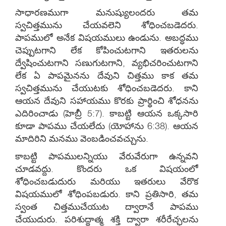
సాధారణముగా మనుష్యులందరు తమ
స్వచిత్తమును చేయవలెని శోధించబడెదరు.
పాపములో అనేక విషయములు ఉండును. అబద్ధము
చెప్పుటగాని లేక కోపించుటగాని ఇతరులను
ద్వేషించుటగాని సణుగుటగాని, వ్యభిచరించుటగాని
లేక ఏ పాపమైనను దేవుని చిత్తము కాక తమ
స్వచిత్తమును చేయుటకు శోధించబడెదరు. కాని
ఆయన దేవుని సహాయము కొరకు ప్రార్థించి శోధనను
ఎదిరించాడు (హెబ్రీ 5:7). కాబట్టి ఆయన ఒక్కసారి
కూడా పాపము చేయలేదు (యోహాను 6:38). ఆయన
మాదిరిని మనము వెంబడించవచ్చును.
కాబట్టి పాపములన్నియు వేరువేరుగా ఉన్నవని
చూడవద్దు. కొందరు ఒక విషయంలో
శోధించబడుదురు మరియు ఇతరులు వేరొక
విషయములో శోధింపబడురు. కాని ప్రతిసారి, తమ
స్వంత చిత్తముచేయుట ద్వారానే పాపము
చేయుదురు. పరిశుద్ధాత్మ శక్తి ద్వారా శరీరేచ్ఛలను