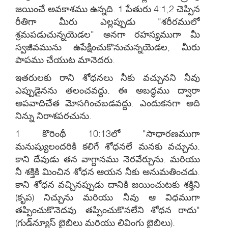
జయించే అవకాశము ఉన్నది. 1 పేతురు 4:1,2 చెప్పిన
రీతిగా మీరు ఎల్లప్పుడు "శరీరములో
శ్రమపడుచున్నయెడల" అనగా రహస్యముగా మీ
స్వజీవమును ఉపేక్షించుకొనుచున్నయెడల, మీరు
పాపము చేయుట మానెదరు.
ఇతరులకు రాని శోధనలు నీకు వచ్చునని నీవు
ఎప్పుడైనను తలంచవద్దు. ఈ అబద్ధము ద్వారా
అపవాదిచేత మోసగించబడవద్దు. ఎందుకనగా అది
నిన్ను నిరాశపరచును.
1 కొరింథీ 10:13లో "సాధారణముగా
మనుష్యులందరికి కలిగే శోధనలే మనకు వచ్చును.
కాని దేవుడు తన వాగ్దానము నెరవేర్చును. మరియు
నీ శక్తికి మించిన శోధన ఆయన నీకు అనుమతించడు.
కాని శోధన వచ్చినప్పుడు దానికి జయించుటకు శక్తిని
(కృప) నిచ్చును మరియు నీవు ఆ విధముగా
తప్పించుకొనెదవు. తప్పించుకొనలేని శోధన రాదు"
(గుడ్‍న్యూస్ బైబిలు మరియు లివింగు బైబిలు).