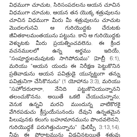
విధముగా చూచుట, సిరిసంపదలను ఆయన చూచిన
విధముగా చూచుట, ఆయన తన యొక్క శత్రువులను
చూచిన విధముగా మీరు మీ శత్రువులను చూచుట
మొదలగునవి. ఆ గురియొద్దకు చేరుటకు
జీవితకాలమంతయును పట్టును. కాని ఆ గురియొద్దకు
వెళ్ళుటకు మీరు ప్రయత్నించవలెను. ఈ క్రింద
వచనములలో ఉన్న అర్థము ఇదియే,
"సంపూర్ణులమవుటకు సాగిపోదుము" (హెబ్రీ 6:1),
మరియు "ఆయన యందు ఈ నిరీక్షణ పెట్టుకొనిన
ప్రతివాడును ఆయన పవిత్రుడై యున్నట్టుగా తన్ను
పవిత్రునిగా చేసికొనును" (1 యోహాను 3:3), మరియు
"సహోదరులారా, నేనిది పట్టుకొనియున్నానని
తలంచుకొనను. అయితే ఒకటి చేయుచున్నాను;
వెనుక ఉన్నవి మరచి ముందున్న వాటికొరకై
వేగిరపడుచు క్రీస్తుయేసునందు దేవుని ఉన్నతమైన
పిలుపునకు కలుగు బహూమానమును పొందవలెనని,
గురియొద్దకే పరుగెత్తుచున్నాను" (ఫిలిప్పీ 3:13,14).
నీవు ఈ పోరాటమును విడచినట్లయితే శత్రువు