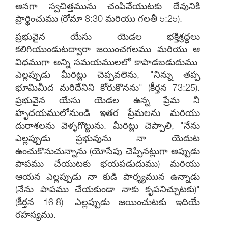
అనగా స్వచిత్తమును చంపివేయుటకు దేవునికి
ప్రార్థించుము (రోమా 8:30 మరియు గలతీ 5:25).
ప్రభువైన యేసు యెడల భక్తిశ్రద్ధలు
కలిగియుండుటద్వారా జయించగలము మరియు ఆ
విధముగా అన్ని సమయములలో కాపాడబడుదుము.
ఎల్లప్పుడు మీరిట్లు చెప్పవలెను, "నిన్ను తప్ప
భూమిమీద మరిదేనిని కోరుకొనను" (కీర్తన 73:25).
ప్రభువైన యేసు యెడల ఉన్న ప్రేమ నీ
హృదయములోనుండి ఇతర ప్రేమలను మరియు
దురాశలను వెళ్ళగొట్టును. మీరిట్లు చెప్పాలి, "నేను
ఎల్లప్పుడు ప్రభువును నా యెదుట
ఉంచుకొనుచున్నాను (యోసేపు చెప్పినట్లుగా అప్పుడు
పాపము చేయుటకు భయపడుదుము) మరియు
ఆయన ఎల్లప్పుడు నా కుడి పార్శ్యమున ఉన్నాడు
(నేను పాపము చేయకుండా నాకు కృపనిచ్చుటకు)"
(కీర్తన 16:8). ఎల్లప్పుడు జయించుటకు ఇదియే
రహస్యము.