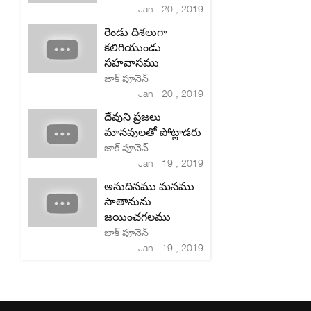
Jan 20 , 2019
రెండు దిశలుగా
కలిగియుండు
సహవాసము
జాక్ పూనెన్
Jan 20 , 2019
దేవుని ప్రజలు
మానవులతో పోట్లాడరు
జాక్ పూనెన్
Jan 19 , 2019
అనుదినము మనము
సాతానును
జయించగలము
జాక్ పూనెన్
Jan 19 , 2019