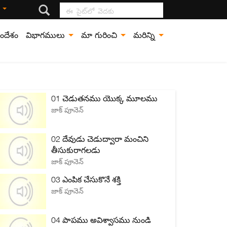
ఈ సైట్‍లో వెదకు
ి
ందేశం
విభాగములు
మా గురించి
మరిన్ని
01 చెడుతనము యొక్క మూలము
జాక్ పూనెన్
02 దేవుడు చెడుద్వారా మంచిని
తీసుకురాగలడు
జాక్ పూనెన్
03 ఎంపిక చేసుకొనే శక్తి
జాక్ పూనెన్
04 పాపము అవిశ్వాసము నుండి