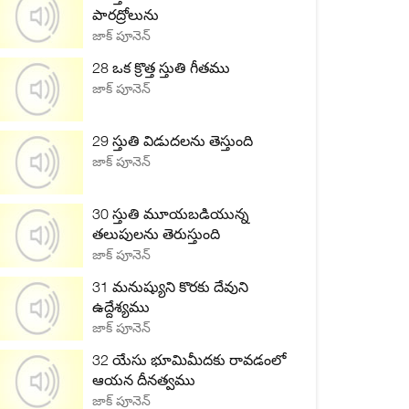
పారద్రోలును
జాక్ పూనెన్
28 ఒక క్రొత్త స్తుతి గీతము
జాక్ పూనెన్
29 స్తుతి విడుదలను తెస్తుంది
జాక్ పూనెన్
30 స్తుతి మూయబడియున్న
తలుపులను తెరుస్తుంది
జాక్ పూనెన్
31 మనుష్యుని కొరకు దేవుని
ఉద్దేశ్యము
జాక్ పూనెన్
32 యేసు భూమిమీదకు రావడంలో
ఆయన దీనత్వము
జాక్ పూనెన్