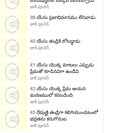
మనుష్యులకు ఎక్కువ విలువిచ్చాడు
జాక్ పూనెన్
39 యేసు ప్రజాభిమానము లేనివాడు
జాక్ పూనెన్
40 యేసు తండ్రికి లోబడ్డాడు
జాక్ పూనెన్
41 యేసు యొక్క మాటలు ఎప్పుడు
ప్రేమతో కూడినవిగా ఉండేవి
జాక్ పూనెన్
42 యేసు యొక్క ప్రేమ ఆయన
మరణములో కనబడింది
జాక్ పూనెన్
43 దేవుణ్ణి తండ్రిగా కలిగియుండటంలో
భద్రతను కనుగొనుట
జాక్ పూనెన్