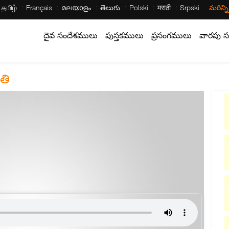
தமிழ்
Français
മലയാളം
తెలుగు
Polski
मराठी
Srpski
మరిన్న
దైవ సందేశములు
పుస్తకములు
ప్రసంగములు
వారపు స
తి