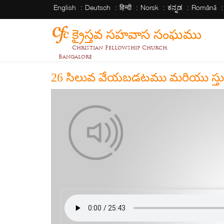
English
Deutsch
हिन्दी
Norsk
ಕನ್ನಡ
Română
క్రైస్తవ సహవాస సంఘము
Christian Fellowship Church,
Bangalore
26 సిలువ వేయబడటము మరియు స్తు