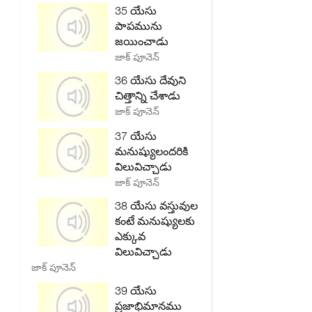
35 యేసు
పాపమును
జయించాడు
జాక్ పూనెన్
36 యేసు దేవుని
చిత్తాన్ని చేశాడు
జాక్ పూనెన్
37 యేసు
మనుష్యులందరికి
విలువిచ్చాడు
జాక్ పూనెన్
38 యేసు వస్తువుల
కంటే మనుష్యులకు
ఎక్కువ
విలువిచ్చాడు
జాక్ పూనెన్
39 యేసు
ప్రజాభిమానము