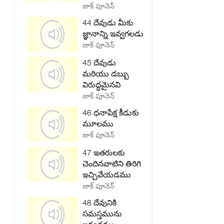
జాక్ పూనెన్
44 దేవుడు మీకు
జ్ఞానాన్ని ఇవ్వగలడు
జాక్ పూనెన్
45 దేవుడు
మరియు డబ్బు
విరుద్ధమైనవి
జాక్ పూనెన్
46 ధనాపేక్ష కీడుకు
మూలము
జాక్ పూనెన్
47 ఇతరులకు
చెందినవాటిని తిరిగి
ఇచ్చివేయడము
జాక్ పూనెన్
48 దేవునికి
సమస్తమును