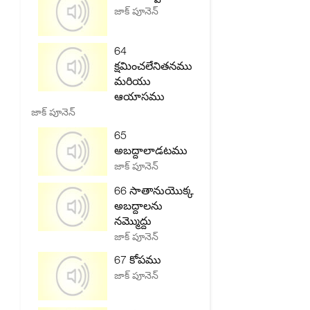
జాక్ పూనెన్
64
క్షమించలేనితనము
మరియు
ఆయాసము
జాక్ పూనెన్
65
అబద్దాలాడటము
జాక్ పూనెన్
66 సాతానుయొక్క
అబద్దాలను
నమ్మొద్దు
జాక్ పూనెన్
67 కోపము
జాక్ పూనెన్