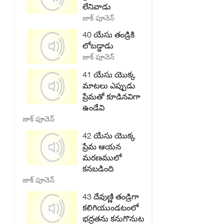
లేనివాడు
జాక్ పూనెన్
40 యేసు తండ్రికి
లోబడ్డాడు
జాక్ పూనెన్
41 యేసు యొక్క
మాటలు ఎప్పుడు
ప్రేమతో కూడినవిగా
ఉండేవి
జాక్ పూనెన్
42 యేసు యొక్క
ప్రేమ ఆయన
మరణములో
కనబడింది
జాక్ పూనెన్
43 దేవుణ్ణి తండ్రిగా
కలిగియుండటంలో
భద్రతను కనుగొనుట