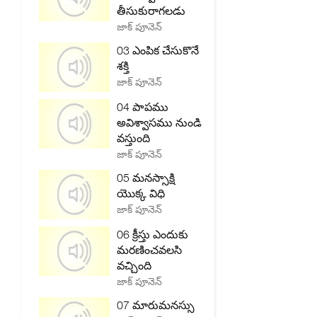
తీసుకురాగలడు
జాక్ పూనెన్
03 ఎంపిక చేసుకొనే
శక్తి
జాక్ పూనెన్
04 పాపము
అవిశ్వాసము నుండి
వస్తుంది
జాక్ పూనెన్
05 మనస్సాక్షి
యొక్క విధి
జాక్ పూనెన్
06 క్రీస్తు ఎందుకు
మరణించవలసి
వచ్చింది
జాక్ పూనెన్
07 మారుమనస్సు