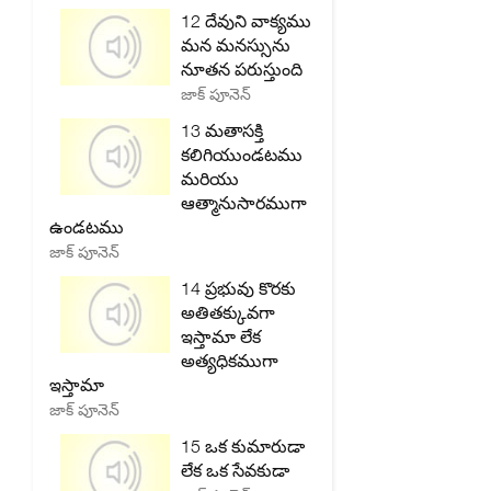
12 దేవుని వాక్యము
మన మనస్సును
నూతన పరుస్తుంది
జాక్ పూనెన్
13 మతాసక్తి
కలిగియుండటము
మరియు
ఆత్మానుసారముగా
ఉండటము
జాక్ పూనెన్
14 ప్రభువు కొరకు
అతితక్కువగా
ఇస్తామా లేక
అత్యధికముగా
ఇస్తామా
జాక్ పూనెన్
15 ఒక కుమారుడా
లేక ఒక సేవకుడా