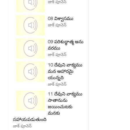
జాక్ పూనెన్
08 విశ్వాసము
జాక్ పూనెన్
09 పరిశుద్ధాత్మ అను
వరము
జాక్ పూనెన్
10 దేవుని వాక్యము
మన ఆహారమై
యున్నది
జాక్ పూనెన్
11 దేవుని వాక్యము
సాతానును
జయించుటకు
మనకు
సహాయపడుతుంది
జాక్ పూనెన్