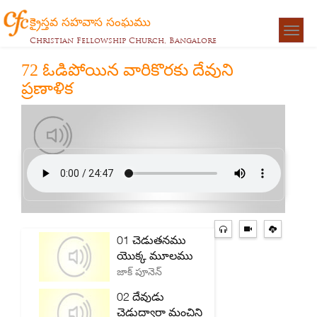
క్రైస్తవ సహవాస సంఘము
Togg
Christian Fellowship Church, Bangalore
navigat
72 ఓడిపోయిన వారికొరకు దేవుని
ప్రణాళిక
01 చెడుతనము
యొక్క మూలము
జాక్ పూనెన్
02 దేవుడు
చెడుద్వారా మంచిని