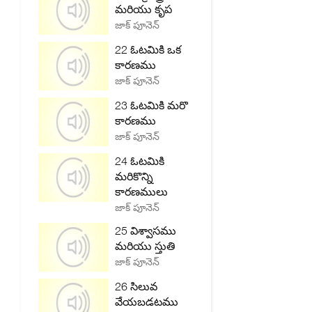
మరియు కృప
జాక్ పూనెన్
22 ఓటమికి ఒక
కారణము
జాక్ పూనెన్
23 ఓటమికి మరొ
కారణము
జాక్ పూనెన్
24 ఓటమికి
మరికొన్ని
కారణములు
జాక్ పూనెన్
25 విశ్వాసము
మరియు స్తుతి
జాక్ పూనెన్
26 సిలువ
వేయబడటము