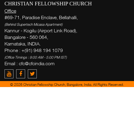
CHRISTIAN FELLOWSHIP CHURCH
Office
#69-71, Paradise Enclave, Bellahalli,
(Behind Supertech Micasa Apartment)
Kannur - Kogilu (Airport Link Road),
Bangalore - 560 064,
Karnataka, INDIA.
Phone : +(91) 948 194 1079
(Office Timings : 9:00 AM - 5:00 PM IST)
Email :
cfc@cfcindia.com
© 2026 Christian Fellowship Church, Bangalore, India. All Rights Reserved.