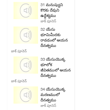
31 మనుష్యుని
కొరకు దేవుని
ఉద్దేశ్యము
జాక్ పూనెన్
32 యేసు
భూమిమీదకు
రావడంలో ఆయన
దీనత్వము
జాక్ పూనెన్
33 యేసుయొక్క
భూలోక
జీవితములో ఆయన
దీనత్వము
జాక్ పూనెన్
34 యేసుయొక్క
మరణములో
దీనత్వము
జాక్ పూనెన్