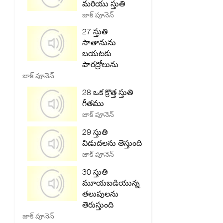
మరియు స్తుతి
జాక్ పూనెన్
27 స్తుతి
సాతానును
బయటకు
పారద్రోలును
జాక్ పూనెన్
28 ఒక క్రొత్త స్తుతి
గీతము
జాక్ పూనెన్
29 స్తుతి
విడుదలను తెస్తుంది
జాక్ పూనెన్
30 స్తుతి
మూయబడియున్న
తలుపులను
తెరుస్తుంది
జాక్ పూనెన్