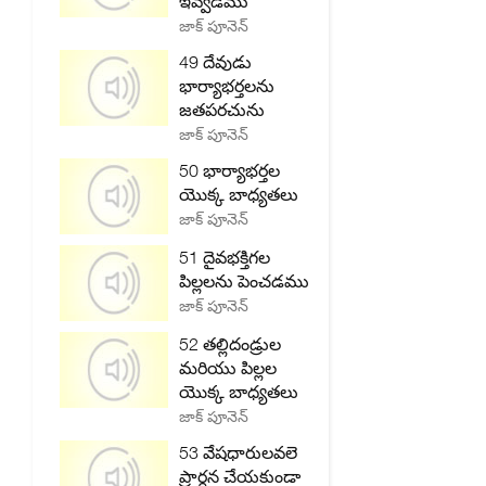
ఇవ్వడము
జాక్ పూనెన్
49 దేవుడు
భార్యాభర్తలను
జతపరచును
జాక్ పూనెన్
50 భార్యాభర్తల
యొక్క బాధ్యతలు
జాక్ పూనెన్
51 దైవభక్తిగల
పిల్లలను పెంచడము
జాక్ పూనెన్
52 తల్లిదండ్రుల
మరియు పిల్లల
యొక్క బాధ్యతలు
జాక్ పూనెన్
53 వేషధారులవలె
ప్రార్ధన చేయకుండా