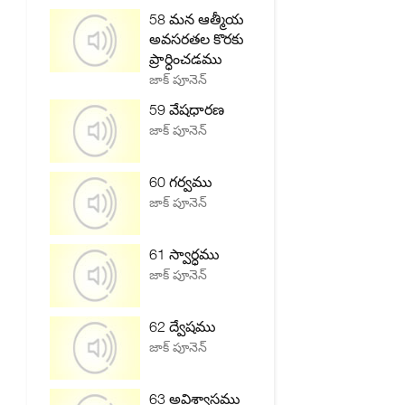
58 మన ఆత్మీయ
అవసరతల కొరకు
ప్రార్ధించడము
జాక్ పూనెన్
59 వేషధారణ
జాక్ పూనెన్
60 గర్వము
జాక్ పూనెన్
61 స్వార్ధము
జాక్ పూనెన్
62 ద్వేషము
జాక్ పూనెన్
63 అవిశ్వాసము