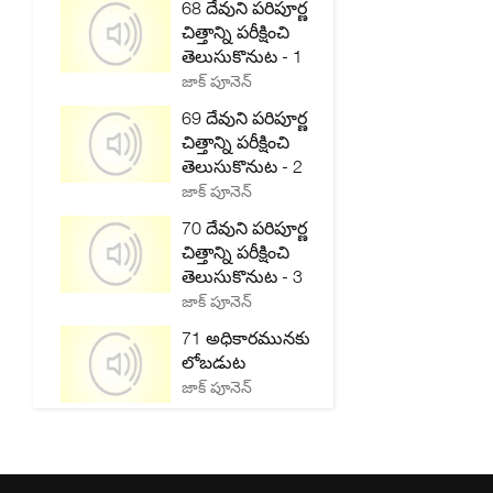
68 దేవుని పరిపూర్ణ
చిత్తాన్ని పరీక్షించి
తెలుసుకొనుట - 1
జాక్ పూనెన్
69 దేవుని పరిపూర్ణ
చిత్తాన్ని పరీక్షించి
తెలుసుకొనుట - 2
జాక్ పూనెన్
70 దేవుని పరిపూర్ణ
చిత్తాన్ని పరీక్షించి
తెలుసుకొనుట - 3
జాక్ పూనెన్
71 అధికారమునకు
లోబడుట
జాక్ పూనెన్