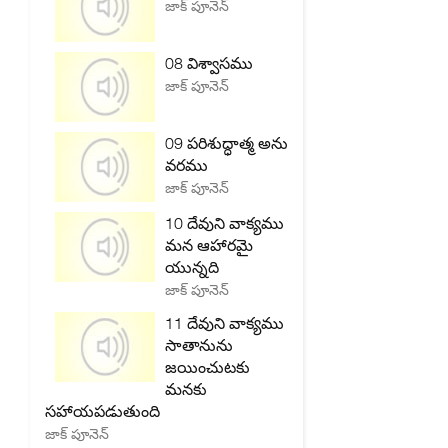
జాక్ పూనెన్
08 విశ్వాసము
జాక్ పూనెన్
09 పరిశుద్ధాత్మ అను
వరము
జాక్ పూనెన్
10 దేవుని వాక్యము
మన ఆహారమై
యున్నది
జాక్ పూనెన్
11 దేవుని వాక్యము
సాతానును
జయించుటకు
మనకు
సహాయపడుతుంది
జాక్ పూనెన్