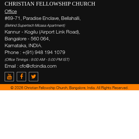
CHRISTIAN FELLOWSHIP CHURCH
Office
#69-71, Paradise Enclave, Bellahalli,
(Behind Supertech Micasa Apartment)
Kannur - Kogilu (Airport Link Road),
Bangalore - 560 064,
Karnataka, INDIA.
Phone : +(91) 948 194 1079
(Office Timings : 9:00 AM - 5:00 PM IST)
Email :
cfc@cfcindia.com
© 2026 Christian Fellowship Church, Bangalore, India. All Rights Reserved.