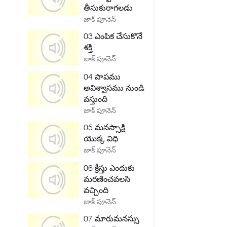
తీసుకురాగలడు
జాక్ పూనెన్
03 ఎంపిక చేసుకొనే
శక్తి
జాక్ పూనెన్
04 పాపము
అవిశ్వాసము నుండి
వస్తుంది
జాక్ పూనెన్
05 మనస్సాక్షి
యొక్క విధి
జాక్ పూనెన్
06 క్రీస్తు ఎందుకు
మరణించవలసి
వచ్చింది
జాక్ పూనెన్
07 మారుమనస్సు