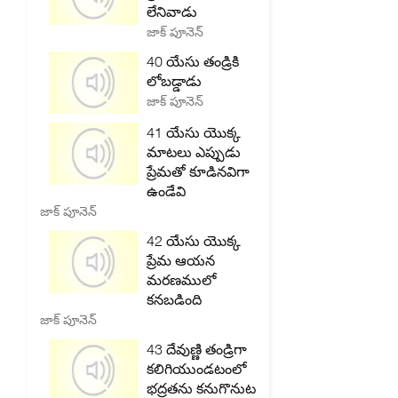
లేనివాడు
జాక్ పూనెన్
40 యేసు తండ్రికి
లోబడ్డాడు
జాక్ పూనెన్
41 యేసు యొక్క
మాటలు ఎప్పుడు
ప్రేమతో కూడినవిగా
ఉండేవి
జాక్ పూనెన్
42 యేసు యొక్క
ప్రేమ ఆయన
మరణములో
కనబడింది
జాక్ పూనెన్
43 దేవుణ్ణి తండ్రిగా
కలిగియుండటంలో
భద్రతను కనుగొనుట