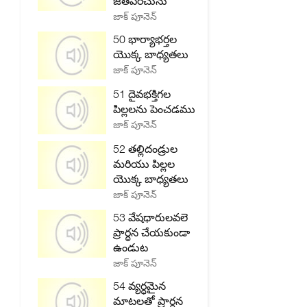
జతపరచును
జాక్ పూనెన్
50 భార్యాభర్తల
యొక్క బాధ్యతలు
జాక్ పూనెన్
51 దైవభక్తిగల
పిల్లలను పెంచడము
జాక్ పూనెన్
52 తల్లిదండ్రుల
మరియు పిల్లల
యొక్క బాధ్యతలు
జాక్ పూనెన్
53 వేషధారులవలె
ప్రార్ధన చేయకుండా
ఉండుట
జాక్ పూనెన్
54 వ్యర్ధమైన
మాటలతో ప్రార్ధన