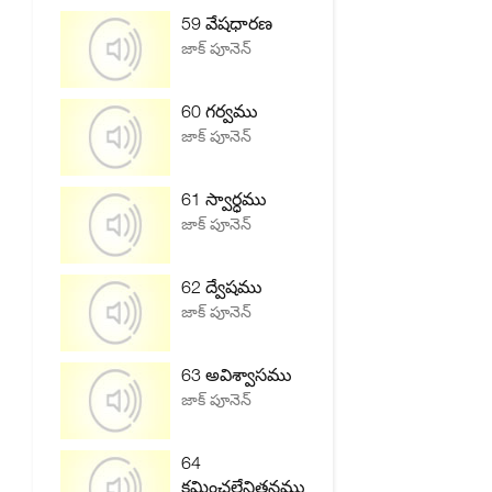
59 వేషధారణ
జాక్ పూనెన్
60 గర్వము
జాక్ పూనెన్
61 స్వార్ధము
జాక్ పూనెన్
62 ద్వేషము
జాక్ పూనెన్
63 అవిశ్వాసము
జాక్ పూనెన్
64
క్షమించలేనితనము