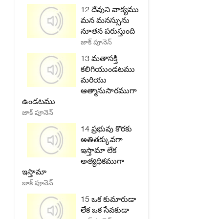
12 దేవుని వాక్యము
మన మనస్సును
నూతన పరుస్తుంది
జాక్ పూనెన్
13 మతాసక్తి
కలిగియుండటము
మరియు
ఆత్మానుసారముగా
ఉండటము
జాక్ పూనెన్
14 ప్రభువు కొరకు
అతితక్కువగా
ఇస్తామా లేక
అత్యధికముగా
ఇస్తామా
జాక్ పూనెన్
15 ఒక కుమారుడా
లేక ఒక సేవకుడా