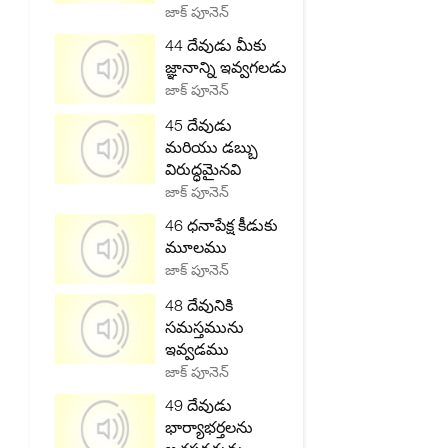
జాక్ పూనెన్
44 దేవుడు మీకు
జ్ఞానాన్ని ఇవ్వగలడు
జాక్ పూనెన్
45 దేవుడు
మరియు డబ్బు
విరుద్ధమైనవి
జాక్ పూనెన్
46 ధనాపేక్ష కీడుకు
మూలము
జాక్ పూనెన్
48 దేవునికి
సమస్తమును
ఇవ్వడము
జాక్ పూనెన్
49 దేవుడు
భార్యాభర్తలను