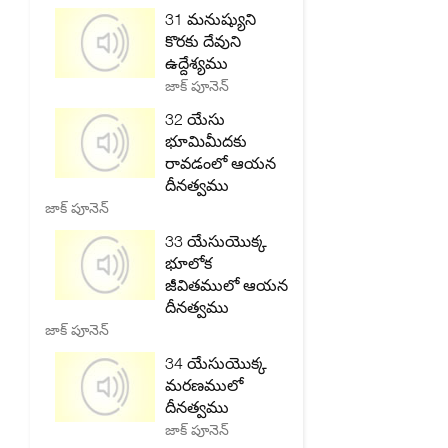
31 మనుష్యుని
కొరకు దేవుని
ఉద్దేశ్యము
జాక్ పూనెన్
32 యేసు
భూమిమీదకు
రావడంలో ఆయన
దీనత్వము
జాక్ పూనెన్
33 యేసుయొక్క
భూలోక
జీవితములో ఆయన
దీనత్వము
జాక్ పూనెన్
34 యేసుయొక్క
మరణములో
దీనత్వము
జాక్ పూనెన్