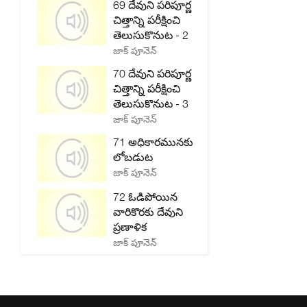
69 దేవుని పరిపూర్ణ
చిత్తాన్ని పరీక్షించి
తెలుసుకొనుట - 2
జాక్ పూనెన్
70 దేవుని పరిపూర్ణ
చిత్తాన్ని పరీక్షించి
తెలుసుకొనుట - 3
జాక్ పూనెన్
71 అధికారమునకు
లోబడుట
జాక్ పూనెన్
72 ఓడిపోయిన
వారికొరకు దేవుని
ప్రణాళిక
జాక్ పూనెన్