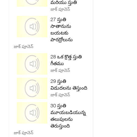
మరియు స్తుతి
జాక్ పూనెన్
27 స్తుతి
సాతానును
బయటకు
పారద్రోలును
జాక్ పూనెన్
28 ఒక క్రొత్త స్తుతి
గీతము
జాక్ పూనెన్
29 స్తుతి
విడుదలను తెస్తుంది
జాక్ పూనెన్
30 స్తుతి
మూయబడియున్న
తలుపులను
తెరుస్తుంది
జాక్ పూనెన్