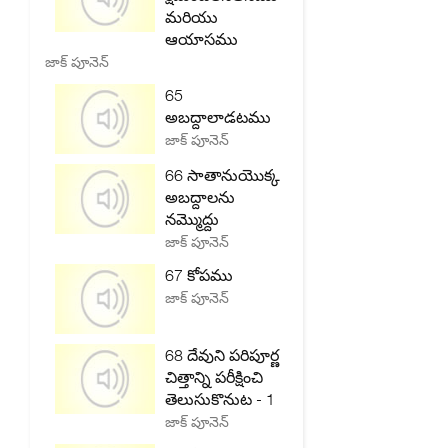
మరియు
ఆయాసము
జాక్ పూనెన్
65
అబద్దాలాడటము
జాక్ పూనెన్
66 సాతానుయొక్క
అబద్దాలను
నమ్మొద్దు
జాక్ పూనెన్
67 కోపము
జాక్ పూనెన్
68 దేవుని పరిపూర్ణ
చిత్తాన్ని పరీక్షించి
తెలుసుకొనుట - 1
జాక్ పూనెన్