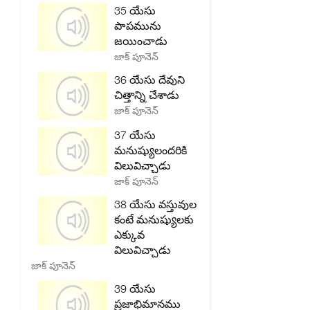
35 యేసు
పాపమును
జయించాడు
జాక్ పూనెన్
36 యేసు దేవుని
చిత్తాన్ని చేశాడు
జాక్ పూనెన్
37 యేసు
మనుష్యులందరికి
విలువిచ్చాడు
జాక్ పూనెన్
38 యేసు వస్తువుల
కంటే మనుష్యులకు
ఎక్కువ
విలువిచ్చాడు
జాక్ పూనెన్
39 యేసు
ప్రజాభిమానము