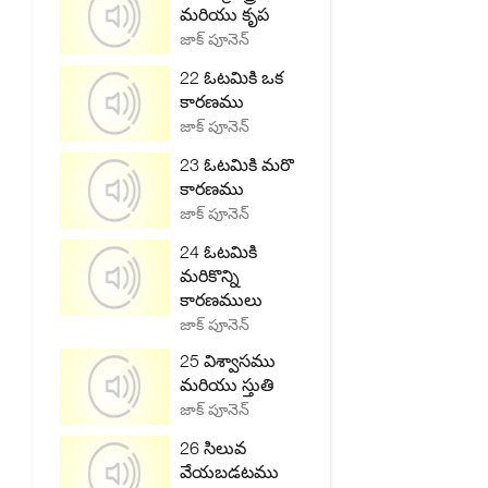
మరియు కృప
జాక్ పూనెన్
22 ఓటమికి ఒక
కారణము
జాక్ పూనెన్
23 ఓటమికి మరొ
కారణము
జాక్ పూనెన్
24 ఓటమికి
మరికొన్ని
కారణములు
జాక్ పూనెన్
25 విశ్వాసము
మరియు స్తుతి
జాక్ పూనెన్
26 సిలువ
వేయబడటము