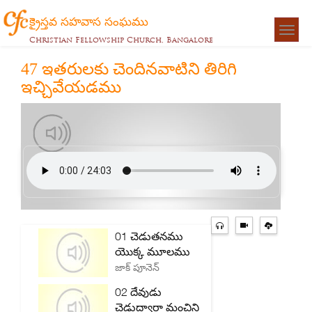
క్రైస్తవ సహవాస సంఘము
Togg
Christian Fellowship Church, Bangalore
navigat
47 ఇతరులకు చెందినవాటిని తిరిగి
ఇచ్చివేయడము
01 చెడుతనము
యొక్క మూలము
జాక్ పూనెన్
02 దేవుడు
చెడుద్వారా మంచిని