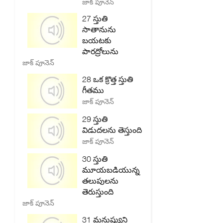
జాక్ పూనెన్
27 స్తుతి
సాతానును
బయటకు
పారద్రోలును
జాక్ పూనెన్
28 ఒక క్రొత్త స్తుతి
గీతము
జాక్ పూనెన్
29 స్తుతి
విడుదలను తెస్తుంది
జాక్ పూనెన్
30 స్తుతి
మూయబడియున్న
తలుపులను
తెరుస్తుంది
జాక్ పూనెన్
31 మనుష్యుని