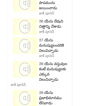
పాపమును
జయించాడు
జాక్ పూనెన్
36 యేసు దేవుని
చిత్తాన్ని చేశాడు
జాక్ పూనెన్
37 యేసు
మనుష్యులందరికి
విలువిచ్చాడు
జాక్ పూనెన్
38 యేసు వస్తువుల
కంటే మనుష్యులకు
ఎక్కువ
విలువిచ్చాడు
జాక్ పూనెన్
39 యేసు
ప్రజాభిమానము
లేనివాడు