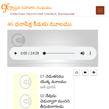
క్రైస్తవ సహవాస సంఘము
Togg
Christian Fellowship Church, Bangalore
navigat
46 ధనాపేక్ష కీడుకు మూలము
01 చెడుతనము
యొక్క మూలము
జాక్ పూనెన్
02 దేవుడు
చెడుద్వారా మంచిని
తీసుకురాగలడు