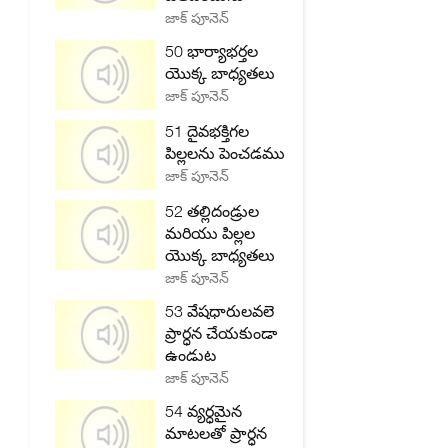
జాక్ పూనెన్
50 భార్యాభర్తల
యొక్క బాధ్యతలు
జాక్ పూనెన్
51 దైవభక్తిగల
పిల్లలను పెంచడము
జాక్ పూనెన్
52 తల్లిదండ్రుల
మరియు పిల్లల
యొక్క బాధ్యతలు
జాక్ పూనెన్
53 వేషధారులవలె
ప్రార్ధన చేయకుండా
ఉండుట
జాక్ పూనెన్
54 వ్యర్ధమైన
మాటలతో ప్రార్ధన