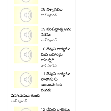
08 విశ్వాసము
జాక్ పూనెన్
09 పరిశుద్ధాత్మ అను
వరము
జాక్ పూనెన్
10 దేవుని వాక్యము
మన ఆహారమై
యున్నది
జాక్ పూనెన్
11 దేవుని వాక్యము
సాతానును
జయించుటకు
మనకు
సహాయపడుతుంది
జాక్ పూనెన్
12 దేవుని వాక్యము