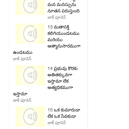
మన మనస్సును
నూతన పరుస్తుంది
జాక్ పూనెన్
13 మతాసక్తి
కలిగియుండటము
మరియు
ఆత్మానుసారముగా
ఉండటము
జాక్ పూనెన్
14 ప్రభువు కొరకు
అతితక్కువగా
ఇస్తామా లేక
అత్యధికముగా
ఇస్తామా
జాక్ పూనెన్
15 ఒక కుమారుడా
లేక ఒక సేవకుడా
జాక్ పూనెన్