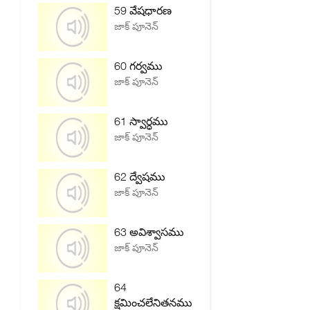
59 వేషధారణ
జాక్ పూనెన్
60 గర్వము
జాక్ పూనెన్
61 స్వార్ధము
జాక్ పూనెన్
62 ద్వేషము
జాక్ పూనెన్
63 అవిశ్వాసము
జాక్ పూనెన్
64
క్షమించలేనితనము