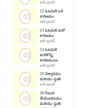
జాక్ పూనెన్
22 ఓటమికి ఒక
కారణము
జాక్ పూనెన్
23 ఓటమికి మరొ
కారణము
జాక్ పూనెన్
24 ఓటమికి
మరికొన్ని
కారణములు
జాక్ పూనెన్
25 విశ్వాసము
మరియు స్తుతి
జాక్ పూనెన్
26 సిలువ
వేయబడటము
మరియు స్తుతి