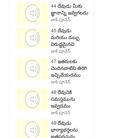
44 దేవుడు మీకు
జ్ఞానాన్ని ఇవ్వగలడు
జాక్ పూనెన్
45 దేవుడు
మరియు డబ్బు
విరుద్ధమైనవి
జాక్ పూనెన్
47 ఇతరులకు
చెందినవాటిని తిరిగి
ఇచ్చివేయడము
జాక్ పూనెన్
48 దేవునికి
సమస్తమును
ఇవ్వడము
జాక్ పూనెన్
49 దేవుడు
భార్యాభర్తలను
జతపరచును