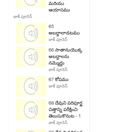
మరియు
ఆయాసము
జాక్ పూనెన్
65
అబద్దాలాడటము
జాక్ పూనెన్
66 సాతానుయొక్క
అబద్దాలను
నమ్మొద్దు
జాక్ పూనెన్
67 కోపము
జాక్ పూనెన్
68 దేవుని పరిపూర్ణ
చిత్తాన్ని పరీక్షించి
తెలుసుకొనుట - 1
జాక్ పూనెన్