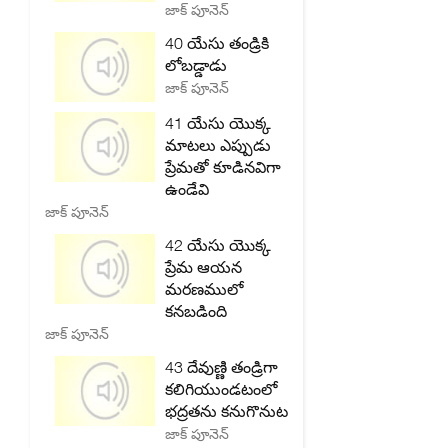
జాక్ పూనెన్
40 యేసు తండ్రికి
లోబడ్డాడు
జాక్ పూనెన్
41 యేసు యొక్క
మాటలు ఎప్పుడు
ప్రేమతో కూడినవిగా
ఉండేవి
జాక్ పూనెన్
42 యేసు యొక్క
ప్రేమ ఆయన
మరణములో
కనబడింది
జాక్ పూనెన్
43 దేవుణ్ణి తండ్రిగా
కలిగియుండటంలో
భద్రతను కనుగొనుట
జాక్ పూనెన్