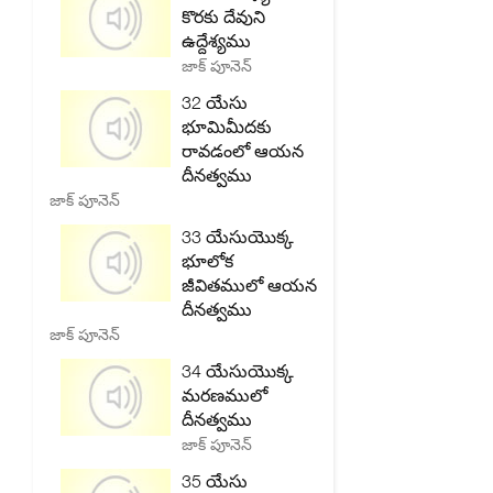
కొరకు దేవుని
ఉద్దేశ్యము
జాక్ పూనెన్
32 యేసు
భూమిమీదకు
రావడంలో ఆయన
దీనత్వము
జాక్ పూనెన్
33 యేసుయొక్క
భూలోక
జీవితములో ఆయన
దీనత్వము
జాక్ పూనెన్
34 యేసుయొక్క
మరణములో
దీనత్వము
జాక్ పూనెన్
35 యేసు