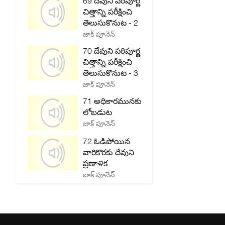
69 దేవుని పరిపూర్ణ
చిత్తాన్ని పరీక్షించి
తెలుసుకొనుట - 2
జాక్ పూనెన్
70 దేవుని పరిపూర్ణ
చిత్తాన్ని పరీక్షించి
తెలుసుకొనుట - 3
జాక్ పూనెన్
71 అధికారమునకు
లోబడుట
జాక్ పూనెన్
72 ఓడిపోయిన
వారికొరకు దేవుని
ప్రణాళిక
జాక్ పూనెన్