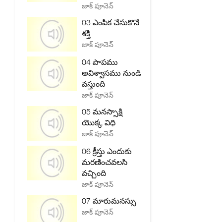
జాక్ పూనెన్
03 ఎంపిక చేసుకొనే
శక్తి
జాక్ పూనెన్
04 పాపము
అవిశ్వాసము నుండి
వస్తుంది
జాక్ పూనెన్
05 మనస్సాక్షి
యొక్క విధి
జాక్ పూనెన్
06 క్రీస్తు ఎందుకు
మరణించవలసి
వచ్చింది
జాక్ పూనెన్
07 మారుమనస్సు
జాక్ పూనెన్