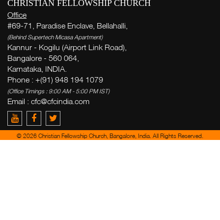
CHRISTIAN FELLOWSHIP CHURCH
Office
#69-71, Paradise Enclave, Bellahalli,
(Behind Supertech Micasa Apartment)
Kannur - Kogilu (Airport Link Road),
Bangalore - 560 064,
Karnataka, INDIA.
Phone : +(91) 948 194 1079
(Office Timings : 9:00 AM - 5:00 PM IST)
Email :
cfc@cfcindia.com
© 2026 Christian Fellowship Church, Bangalore, India. All Rights Reserved.