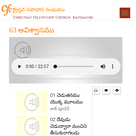
క్రైస్తవ సహవాస సంఘము
Togg
Christian Fellowship Church, Bangalore
navigat
63 అవిశ్వాసము
01 చెడుతనము
యొక్క మూలము
జాక్ పూనెన్
02 దేవుడు
చెడుద్వారా మంచిని
తీసుకురాగలడు