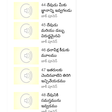
44 దేవుడు మీకు
జ్ఞానాన్ని ఇవ్వగలడు
జాక్ పూనెన్
45 దేవుడు
మరియు డబ్బు
విరుద్ధమైనవి
జాక్ పూనెన్
46 ధనాపేక్ష కీడుకు
మూలము
జాక్ పూనెన్
47 ఇతరులకు
చెందినవాటిని తిరిగి
ఇచ్చివేయడము
జాక్ పూనెన్
48 దేవునికి
సమస్తమును
ఇవ్వడము
జాక్ పూనెన్