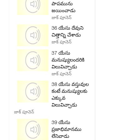
పాపమును
జయించాడు
జాక్ పూనెన్
36 యేసు దేవుని
చిత్తాన్ని చేశాడు
జాక్ పూనెన్
37 యేసు
మనుష్యులందరికి
విలువిచ్చాడు
జాక్ పూనెన్
38 యేసు వస్తువుల
కంటే మనుష్యులకు
ఎక్కువ
విలువిచ్చాడు
జాక్ పూనెన్
39 యేసు
ప్రజాభిమానము
లేనివాడు