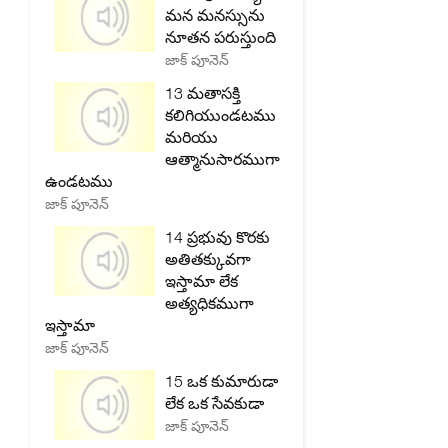
మన మనస్సును
నూతన పరుస్తుంది
జాక్ పూనెన్
13 మతాసక్తి
కలిగియుండటము
మరియు
ఆత్మానుసారముగా
ఉండటము
జాక్ పూనెన్
14 ప్రభువు కొరకు
అతితక్కువగా
ఇస్తామా లేక
అత్యధికముగా
ఇస్తామా
జాక్ పూనెన్
15 ఒక కుమారుడా
లేక ఒక సేవకుడా
జాక్ పూనెన్