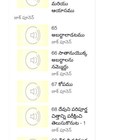
మరియు
ఆయాసము
జాక్ పూనెన్
65
అబద్దాలాడటము
జాక్ పూనెన్
66 సాతానుయొక్క
అబద్దాలను
నమ్మొద్దు
జాక్ పూనెన్
67 కోపము
జాక్ పూనెన్
68 దేవుని పరిపూర్ణ
చిత్తాన్ని పరీక్షించి
తెలుసుకొనుట - 1
జాక్ పూనెన్