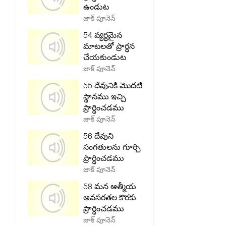
ఉండుట
జాక్ పూనెన్
54 వ్యర్ధమైన
మాటలతో ప్రార్ధన
చేయకుండుట
జాక్ పూనెన్
55 దేవునికి మొదటి
స్థానము ఇచ్చి
ప్రార్ధించడము
జాక్ పూనెన్
56 దేవుని
సంగతులను గూర్చి
ప్రార్ధించడము
జాక్ పూనెన్
58 మన ఆత్మీయ
అవసరతల కొరకు
ప్రార్ధించడము
జాక్ పూనెన్