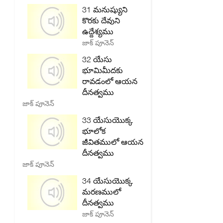
31 మనుష్యుని
కొరకు దేవుని
ఉద్దేశ్యము
జాక్ పూనెన్
32 యేసు
భూమిమీదకు
రావడంలో ఆయన
దీనత్వము
జాక్ పూనెన్
33 యేసుయొక్క
భూలోక
జీవితములో ఆయన
దీనత్వము
జాక్ పూనెన్
34 యేసుయొక్క
మరణములో
దీనత్వము
జాక్ పూనెన్