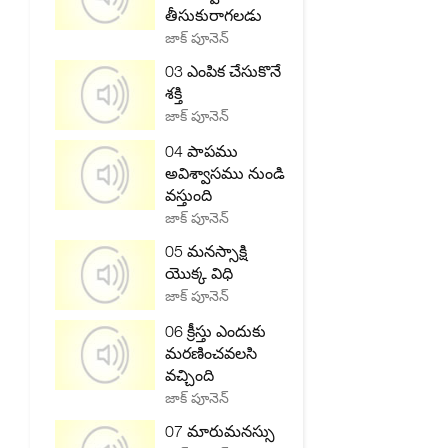
తీసుకురాగలడు
జాక్ పూనెన్
03 ఎంపిక చేసుకొనే
శక్తి
జాక్ పూనెన్
04 పాపము
అవిశ్వాసము నుండి
వస్తుంది
జాక్ పూనెన్
05 మనస్సాక్షి
యొక్క విధి
జాక్ పూనెన్
06 క్రీస్తు ఎందుకు
మరణించవలసి
వచ్చింది
జాక్ పూనెన్
07 మారుమనస్సు