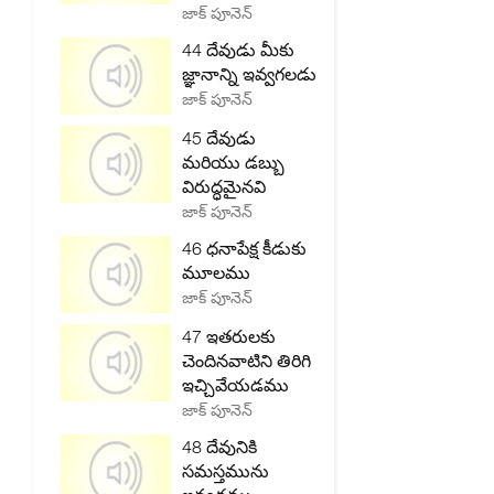
జాక్ పూనెన్
44 దేవుడు మీకు
జ్ఞానాన్ని ఇవ్వగలడు
జాక్ పూనెన్
45 దేవుడు
మరియు డబ్బు
విరుద్ధమైనవి
జాక్ పూనెన్
46 ధనాపేక్ష కీడుకు
మూలము
జాక్ పూనెన్
47 ఇతరులకు
చెందినవాటిని తిరిగి
ఇచ్చివేయడము
జాక్ పూనెన్
48 దేవునికి
సమస్తమును