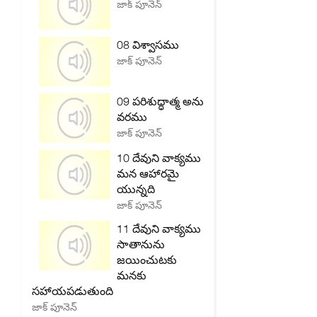
జాక్ పూనెన్
08 విశ్వాసము
జాక్ పూనెన్
09 పరిశుద్ధాత్మ అను
వరము
జాక్ పూనెన్
10 దేవుని వాక్యము
మన ఆహారమై
యున్నది
జాక్ పూనెన్
11 దేవుని వాక్యము
సాతానును
జయించుటకు
మనకు
సహాయపడుతుంది
జాక్ పూనెన్