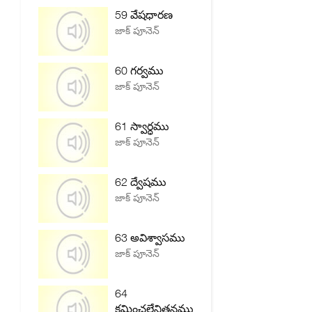
59 వేషధారణ
జాక్ పూనెన్
60 గర్వము
జాక్ పూనెన్
61 స్వార్ధము
జాక్ పూనెన్
62 ద్వేషము
జాక్ పూనెన్
63 అవిశ్వాసము
జాక్ పూనెన్
64
క్షమించలేనితనము