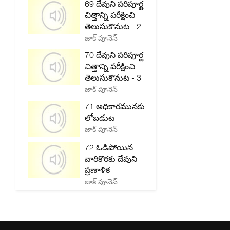
69 దేవుని పరిపూర్ణ
చిత్తాన్ని పరీక్షించి
తెలుసుకొనుట - 2
జాక్ పూనెన్
70 దేవుని పరిపూర్ణ
చిత్తాన్ని పరీక్షించి
తెలుసుకొనుట - 3
జాక్ పూనెన్
71 అధికారమునకు
లోబడుట
జాక్ పూనెన్
72 ఓడిపోయిన
వారికొరకు దేవుని
ప్రణాళిక
జాక్ పూనెన్