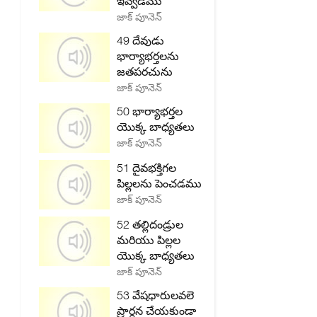
ఇవ్వడము
జాక్ పూనెన్
49 దేవుడు
భార్యాభర్తలను
జతపరచును
జాక్ పూనెన్
50 భార్యాభర్తల
యొక్క బాధ్యతలు
జాక్ పూనెన్
51 దైవభక్తిగల
పిల్లలను పెంచడము
జాక్ పూనెన్
52 తల్లిదండ్రుల
మరియు పిల్లల
యొక్క బాధ్యతలు
జాక్ పూనెన్
53 వేషధారులవలె
ప్రార్ధన చేయకుండా