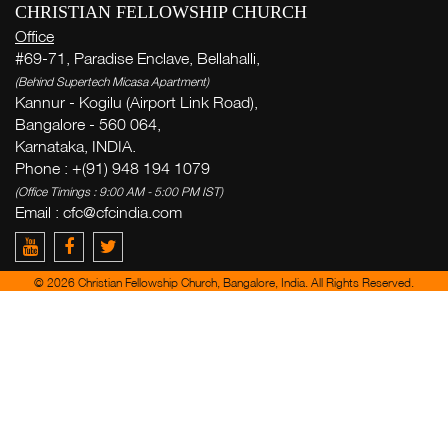
CHRISTIAN FELLOWSHIP CHURCH
Office
#69-71, Paradise Enclave, Bellahalli,
(Behind Supertech Micasa Apartment)
Kannur - Kogilu (Airport Link Road),
Bangalore - 560 064,
Karnataka, INDIA.
Phone : +(91) 948 194 1079
(Office Timings : 9:00 AM - 5:00 PM IST)
Email :
cfc@cfcindia.com
© 2026 Christian Fellowship Church, Bangalore, India. All Rights Reserved.