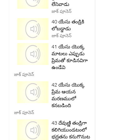
లేనివాడు
జాక్ పూనెన్
40 యేసు తండ్రికి
లోబడ్డాడు
జాక్ పూనెన్
41 యేసు యొక్క
మాటలు ఎప్పుడు
ప్రేమతో కూడినవిగా
ఉండేవి
జాక్ పూనెన్
42 యేసు యొక్క
ప్రేమ ఆయన
మరణములో
కనబడింది
జాక్ పూనెన్
43 దేవుణ్ణి తండ్రిగా
కలిగియుండటంలో
భద్రతను కనుగొనుట