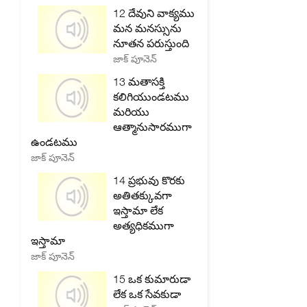
12 దేవుని వాక్యము
మన మనస్సును
నూతన పరుస్తుంది
జాక్ పూనెన్
13 మతాసక్తి
కలిగియుండటము
మరియు
ఆత్మానుసారముగా
ఉండటము
జాక్ పూనెన్
14 ప్రభువు కొరకు
అతితక్కువగా
ఇస్తామా లేక
అత్యధికముగా
ఇస్తామా
జాక్ పూనెన్
15 ఒక కుమారుడా
లేక ఒక సేవకుడా