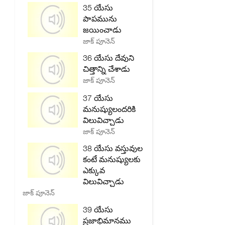
35 యేసు
పాపమును
జయించాడు
జాక్ పూనెన్
36 యేసు దేవుని
చిత్తాన్ని చేశాడు
జాక్ పూనెన్
37 యేసు
మనుష్యులందరికి
విలువిచ్చాడు
జాక్ పూనెన్
38 యేసు వస్తువుల
కంటే మనుష్యులకు
ఎక్కువ
విలువిచ్చాడు
జాక్ పూనెన్
39 యేసు
ప్రజాభిమానము