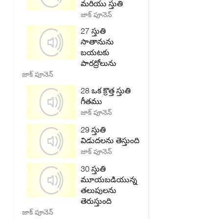
మరియు స్తుతి
జాక్ పూనెన్
27 స్తుతి
సాతానును
బయటకు
పారద్రోలును
జాక్ పూనెన్
28 ఒక క్రొత్త స్తుతి
గీతము
జాక్ పూనెన్
29 స్తుతి
విడుదలను తెస్తుంది
జాక్ పూనెన్
30 స్తుతి
మూయబడియున్న
తలుపులను
తెరుస్తుంది
జాక్ పూనెన్