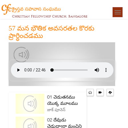
క్రైస్తవ సహవాస సంఘము
Togg
Christian Fellowship Church, Bangalore
navigat
57 మన భౌతిక అవసరతల కొరకు
ప్రార్ధించడము
01 చెడుతనము
యొక్క మూలము
జాక్ పూనెన్
02 దేవుడు
చెడుద్వారా మంచిని