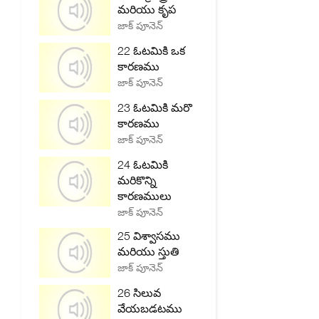
మరియు కృప
జాక్ పూనెన్
22 ఓటమికి ఒక
కారణము
జాక్ పూనెన్
23 ఓటమికి మరొ
కారణము
జాక్ పూనెన్
24 ఓటమికి
మరికొన్ని
కారణములు
జాక్ పూనెన్
25 విశ్వాసము
మరియు స్తుతి
జాక్ పూనెన్
26 సిలువ
వేయబడటము