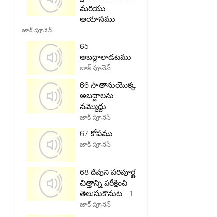
మరియు
ఆయాసము
జాక్ పూనెన్
65
అబద్దాలాడటము
జాక్ పూనెన్
66 సాతానుయొక్క
అబద్దాలను
నమ్మొద్దు
జాక్ పూనెన్
67 కోపము
జాక్ పూనెన్
68 దేవుని పరిపూర్ణ
చిత్తాన్ని పరీక్షించి
తెలుసుకొనుట - 1
జాక్ పూనెన్