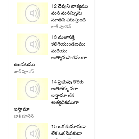
12 దేవుని వాక్యము
మన మనస్సును
నూతన పరుస్తుంది
జాక్ పూనెన్
13 మతాసక్తి
కలిగియుండటము
మరియు
ఆత్మానుసారముగా
ఉండటము
జాక్ పూనెన్
14 ప్రభువు కొరకు
అతితక్కువగా
ఇస్తామా లేక
అత్యధికముగా
ఇస్తామా
జాక్ పూనెన్
15 ఒక కుమారుడా
లేక ఒక సేవకుడా