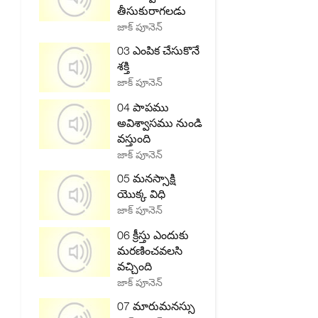
తీసుకురాగలడు
జాక్ పూనెన్
03 ఎంపిక చేసుకొనే
శక్తి
జాక్ పూనెన్
04 పాపము
అవిశ్వాసము నుండి
వస్తుంది
జాక్ పూనెన్
05 మనస్సాక్షి
యొక్క విధి
జాక్ పూనెన్
06 క్రీస్తు ఎందుకు
మరణించవలసి
వచ్చింది
జాక్ పూనెన్
07 మారుమనస్సు