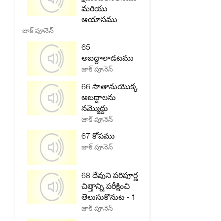
మరియు
ఆయాసము
జాక్ పూనెన్
65
అబద్దాలాడటము
జాక్ పూనెన్
66 సాతానుయొక్క
అబద్దాలను
నమ్మొద్దు
జాక్ పూనెన్
67 కోపము
జాక్ పూనెన్
68 దేవుని పరిపూర్ణ
చిత్తాన్ని పరీక్షించి
తెలుసుకొనుట - 1
జాక్ పూనెన్