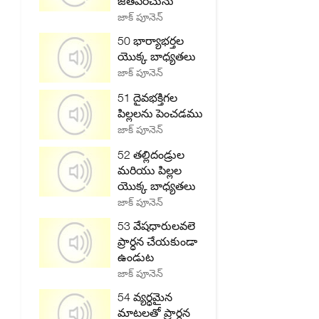
జతపరచును
జాక్ పూనెన్
50 భార్యాభర్తల
యొక్క బాధ్యతలు
జాక్ పూనెన్
51 దైవభక్తిగల
పిల్లలను పెంచడము
జాక్ పూనెన్
52 తల్లిదండ్రుల
మరియు పిల్లల
యొక్క బాధ్యతలు
జాక్ పూనెన్
53 వేషధారులవలె
ప్రార్ధన చేయకుండా
ఉండుట
జాక్ పూనెన్
54 వ్యర్ధమైన
మాటలతో ప్రార్ధన