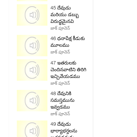
45 దేవుడు
మరియు డబ్బు
విరుద్ధమైనవి
జాక్ పూనెన్
46 ధనాపేక్ష కీడుకు
మూలము
జాక్ పూనెన్
47 ఇతరులకు
చెందినవాటిని తిరిగి
ఇచ్చివేయడము
జాక్ పూనెన్
48 దేవునికి
సమస్తమును
ఇవ్వడము
జాక్ పూనెన్
49 దేవుడు
భార్యాభర్తలను