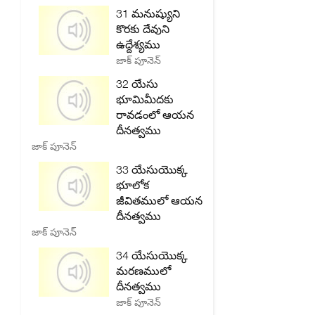
31 మనుష్యుని
కొరకు దేవుని
ఉద్దేశ్యము
జాక్ పూనెన్
32 యేసు
భూమిమీదకు
రావడంలో ఆయన
దీనత్వము
జాక్ పూనెన్
33 యేసుయొక్క
భూలోక
జీవితములో ఆయన
దీనత్వము
జాక్ పూనెన్
34 యేసుయొక్క
మరణములో
దీనత్వము
జాక్ పూనెన్