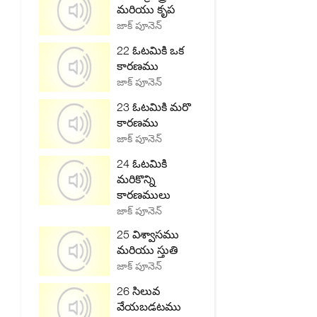
మరియు కృప
జాక్ పూనెన్
22 ఓటమికి ఒక
కారణము
జాక్ పూనెన్
23 ఓటమికి మరొ
కారణము
జాక్ పూనెన్
24 ఓటమికి
మరికొన్ని
కారణములు
జాక్ పూనెన్
25 విశ్వాసము
మరియు స్తుతి
జాక్ పూనెన్
26 సిలువ
వేయబడటము