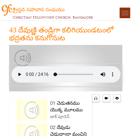
క్రైస్తవ సహవాస సంఘము
Togg
Christian Fellowship Church, Bangalore
navigat
43 దేవుణ్ణి తండ్రిగా కలిగియుండటంలో
భద్రతను కనుగొనుట
01 చెడుతనము
యొక్క మూలము
జాక్ పూనెన్
02 దేవుడు
చెడుద్వారా మంచిని