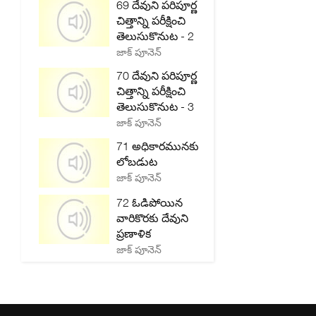
69 దేవుని పరిపూర్ణ
చిత్తాన్ని పరీక్షించి
తెలుసుకొనుట - 2
జాక్ పూనెన్
70 దేవుని పరిపూర్ణ
చిత్తాన్ని పరీక్షించి
తెలుసుకొనుట - 3
జాక్ పూనెన్
71 అధికారమునకు
లోబడుట
జాక్ పూనెన్
72 ఓడిపోయిన
వారికొరకు దేవుని
ప్రణాళిక
జాక్ పూనెన్