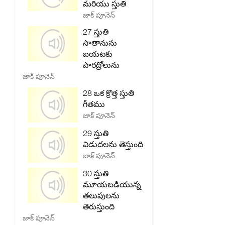
మరియు స్తుతి
జాక్ పూనెన్
27 స్తుతి
సాతానును
బయటకు
పారద్రోలును
జాక్ పూనెన్
28 ఒక క్రొత్త స్తుతి
గీతము
జాక్ పూనెన్
29 స్తుతి
విడుదలను తెస్తుంది
జాక్ పూనెన్
30 స్తుతి
మూయబడియున్న
తలుపులను
తెరుస్తుంది
జాక్ పూనెన్