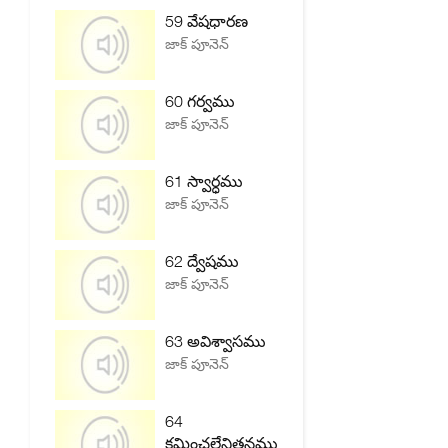
59 వేషధారణ
జాక్ పూనెన్
60 గర్వము
జాక్ పూనెన్
61 స్వార్ధము
జాక్ పూనెన్
62 ద్వేషము
జాక్ పూనెన్
63 అవిశ్వాసము
జాక్ పూనెన్
64
క్షమించలేనితనము