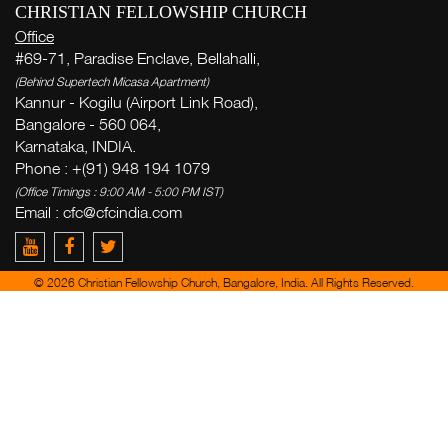
CHRISTIAN FELLOWSHIP CHURCH
Office
#69-71, Paradise Enclave, Bellahalli,
(Behind Supertech Micasa Apartment)
Kannur - Kogilu (Airport Link Road),
Bangalore - 560 064,
Karnataka, INDIA.
Phone : +(91) 948 194 1079
(Office Timings : 9:00 AM - 5:00 PM IST)
Email :
cfc@cfcindia.com
© 2026 Christian Fellowship Church, Bangalore, India. All Rights Reserved.