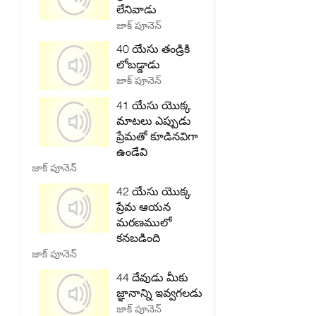
లేనివాడు
జాక్ పూనెన్
40 యేసు తండ్రికి
లోబడ్డాడు
జాక్ పూనెన్
41 యేసు యొక్క
మాటలు ఎప్పుడు
ప్రేమతో కూడినవిగా
ఉండేవి
జాక్ పూనెన్
42 యేసు యొక్క
ప్రేమ ఆయన
మరణములో
కనబడింది
జాక్ పూనెన్
44 దేవుడు మీకు
జ్ఞానాన్ని ఇవ్వగలడు
జాక్ పూనెన్