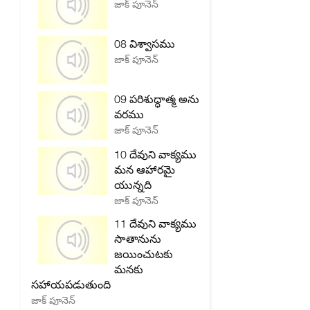
జాక్ పూనెన్
08 విశ్వాసము
జాక్ పూనెన్
09 పరిశుద్ధాత్మ అను
వరము
జాక్ పూనెన్
10 దేవుని వాక్యము
మన ఆహారమై
యున్నది
జాక్ పూనెన్
11 దేవుని వాక్యము
సాతానును
జయించుటకు
మనకు
సహాయపడుతుంది
జాక్ పూనెన్