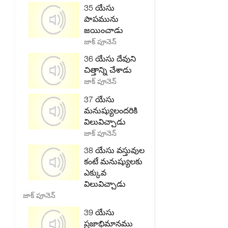
35 యేసు
పాపమును
జయించాడు
జాక్ పూనెన్
36 యేసు దేవుని
చిత్తాన్ని చేశాడు
జాక్ పూనెన్
37 యేసు
మనుష్యులందరికి
విలువిచ్చాడు
జాక్ పూనెన్
38 యేసు వస్తువుల
కంటే మనుష్యులకు
ఎక్కువ
విలువిచ్చాడు
జాక్ పూనెన్
39 యేసు
ప్రజాభిమానము