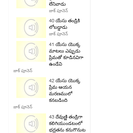
లేనివాడు
జాక్ పూనెన్
40 యేసు తండ్రికి
లోబడ్డాడు
జాక్ పూనెన్
41 యేసు యొక్క
మాటలు ఎప్పుడు
ప్రేమతో కూడినవిగా
ఉండేవి
జాక్ పూనెన్
42 యేసు యొక్క
ప్రేమ ఆయన
మరణములో
కనబడింది
జాక్ పూనెన్
43 దేవుణ్ణి తండ్రిగా
కలిగియుండటంలో
భద్రతను కనుగొనుట