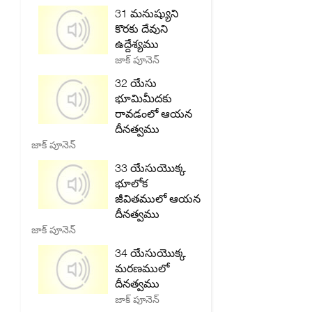
31 మనుష్యుని
కొరకు దేవుని
ఉద్దేశ్యము
జాక్ పూనెన్
32 యేసు
భూమిమీదకు
రావడంలో ఆయన
దీనత్వము
జాక్ పూనెన్
33 యేసుయొక్క
భూలోక
జీవితములో ఆయన
దీనత్వము
జాక్ పూనెన్
34 యేసుయొక్క
మరణములో
దీనత్వము
జాక్ పూనెన్