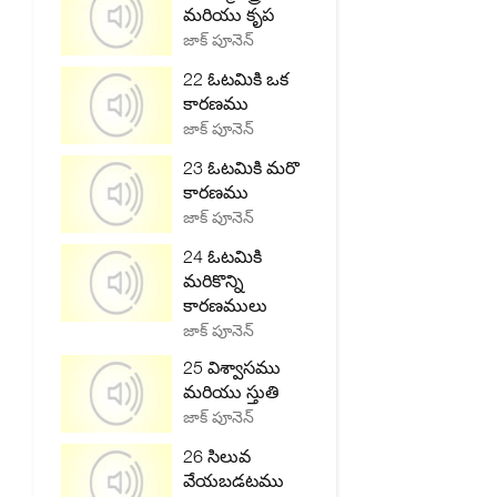
మరియు కృప
జాక్ పూనెన్
22 ఓటమికి ఒక
కారణము
జాక్ పూనెన్
23 ఓటమికి మరొ
కారణము
జాక్ పూనెన్
24 ఓటమికి
మరికొన్ని
కారణములు
జాక్ పూనెన్
25 విశ్వాసము
మరియు స్తుతి
జాక్ పూనెన్
26 సిలువ
వేయబడటము