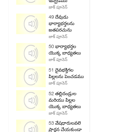
ఇవ్వడము
జాక్ పూనెన్
49 దేవుడు
భార్యాభర్తలను
జతపరచును
జాక్ పూనెన్
50 భార్యాభర్తల
యొక్క బాధ్యతలు
జాక్ పూనెన్
51 దైవభక్తిగల
పిల్లలను పెంచడము
జాక్ పూనెన్
52 తల్లిదండ్రుల
మరియు పిల్లల
యొక్క బాధ్యతలు
జాక్ పూనెన్
53 వేషధారులవలె
ప్రార్ధన చేయకుండా