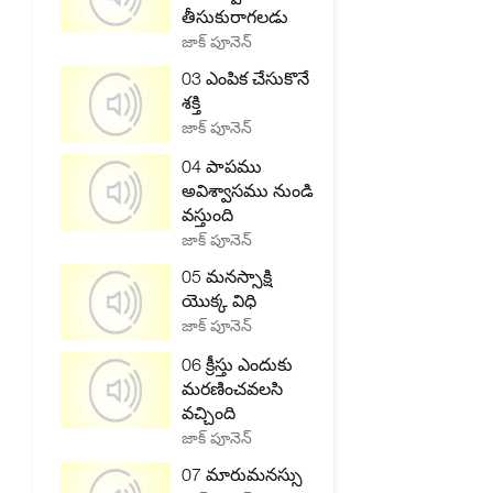
తీసుకురాగలడు
జాక్ పూనెన్
03 ఎంపిక చేసుకొనే
శక్తి
జాక్ పూనెన్
04 పాపము
అవిశ్వాసము నుండి
వస్తుంది
జాక్ పూనెన్
05 మనస్సాక్షి
యొక్క విధి
జాక్ పూనెన్
06 క్రీస్తు ఎందుకు
మరణించవలసి
వచ్చింది
జాక్ పూనెన్
07 మారుమనస్సు