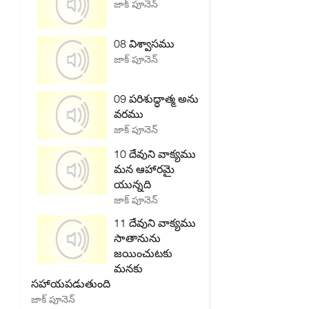
జాక్ పూనెన్
08 విశ్వాసము
జాక్ పూనెన్
09 పరిశుద్ధాత్మ అను
వరము
జాక్ పూనెన్
10 దేవుని వాక్యము
మన ఆహారమై
యున్నది
జాక్ పూనెన్
11 దేవుని వాక్యము
సాతానును
జయించుటకు
మనకు
సహాయపడుతుంది
జాక్ పూనెన్