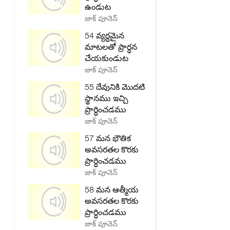
ఉండుట
జాక్ పూనెన్
54 వ్యర్ధమైన
మాటలతో ప్రార్ధన
చేయకుండుట
జాక్ పూనెన్
55 దేవునికి మొదటి
స్థానము ఇచ్చి
ప్రార్ధించడము
జాక్ పూనెన్
57 మన భౌతిక
అవసరతల కొరకు
ప్రార్ధించడము
జాక్ పూనెన్
58 మన ఆత్మీయ
అవసరతల కొరకు
ప్రార్ధించడము
జాక్ పూనెన్