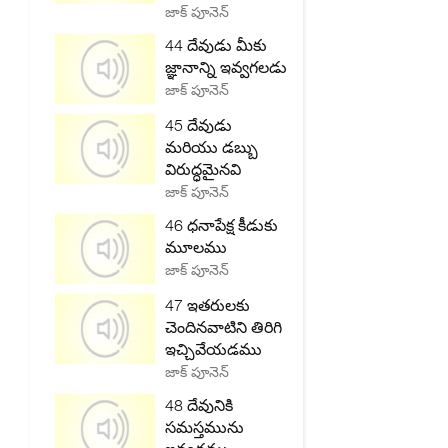
జాక్ పూనెన్
44 దేవుడు మీకు
జ్ఞానాన్ని ఇవ్వగలడు
జాక్ పూనెన్
45 దేవుడు
మరియు డబ్బు
విరుద్ధమైనవి
జాక్ పూనెన్
46 ధనాపేక్ష కీడుకు
మూలము
జాక్ పూనెన్
47 ఇతరులకు
చెందినవాటిని తిరిగి
ఇచ్చివేయడము
జాక్ పూనెన్
48 దేవునికి
సమస్తమును