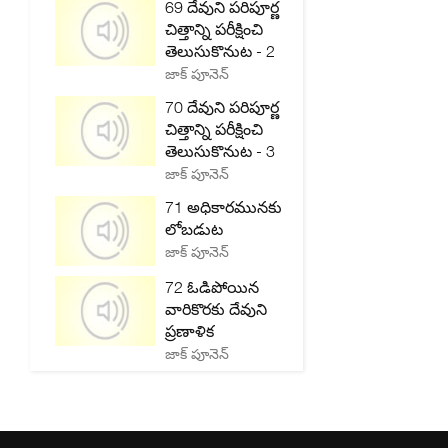
69 దేవుని పరిపూర్ణ
చిత్తాన్ని పరీక్షించి
తెలుసుకొనుట - 2
జాక్ పూనెన్
70 దేవుని పరిపూర్ణ
చిత్తాన్ని పరీక్షించి
తెలుసుకొనుట - 3
జాక్ పూనెన్
71 అధికారమునకు
లోబడుట
జాక్ పూనెన్
72 ఓడిపోయిన
వారికొరకు దేవుని
ప్రణాళిక
జాక్ పూనెన్