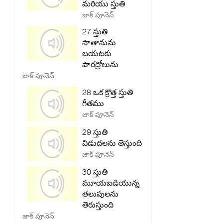
మరియు స్తుతి
జాక్ పూనెన్
27 స్తుతి
సాతానును
బయటకు
పారద్రోలును
జాక్ పూనెన్
28 ఒక క్రొత్త స్తుతి
గీతము
జాక్ పూనెన్
29 స్తుతి
విడుదలను తెస్తుంది
జాక్ పూనెన్
30 స్తుతి
మూయబడియున్న
తలుపులను
తెరుస్తుంది
జాక్ పూనెన్