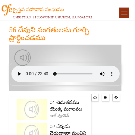
క్రైస్తవ సహవాస సంఘము
Togg
Christian Fellowship Church, Bangalore
navigat
56 దేవుని సంగతులను గూర్చి
ప్రార్ధించడము
01 చెడుతనము
యొక్క మూలము
జాక్ పూనెన్
02 దేవుడు
చెడుద్వారా మంచిని