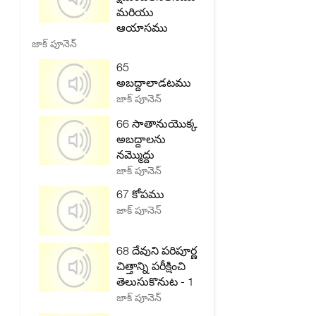
మరియు
ఆయాసము
జాక్ పూనెన్
65
అబద్దాలాడటము
జాక్ పూనెన్
66 సాతానుయొక్క
అబద్దాలను
నమ్మొద్దు
జాక్ పూనెన్
67 కోపము
జాక్ పూనెన్
68 దేవుని పరిపూర్ణ
చిత్తాన్ని పరీక్షించి
తెలుసుకొనుట - 1
జాక్ పూనెన్