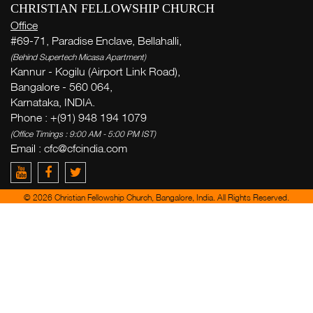
CHRISTIAN FELLOWSHIP CHURCH
Office
#69-71, Paradise Enclave, Bellahalli,
(Behind Supertech Micasa Apartment)
Kannur - Kogilu (Airport Link Road),
Bangalore - 560 064,
Karnataka, INDIA.
Phone : +(91) 948 194 1079
(Office Timings : 9:00 AM - 5:00 PM IST)
Email :
cfc@cfcindia.com
© 2026 Christian Fellowship Church, Bangalore, India. All Rights Reserved.