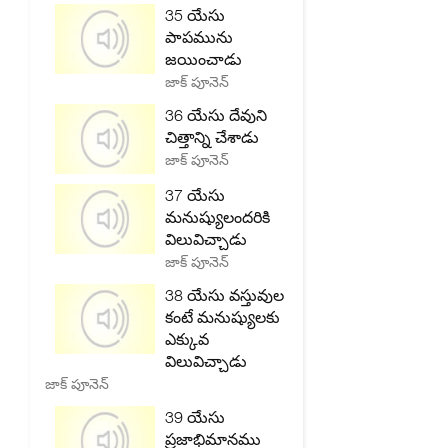
35 యేసు
పాపమును
జయించాడు
జాక్ పూనెన్
36 యేసు దేవుని
చిత్తాన్ని చేశాడు
జాక్ పూనెన్
37 యేసు
మనుష్యులందరికి
విలువిచ్చాడు
జాక్ పూనెన్
38 యేసు వస్తువుల
కంటే మనుష్యులకు
ఎక్కువ
విలువిచ్చాడు
జాక్ పూనెన్
39 యేసు
ప్రజాభిమానము