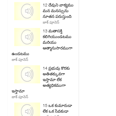
12 దేవుని వాక్యము
మన మనస్సును
నూతన పరుస్తుంది
జాక్ పూనెన్
13 మతాసక్తి
కలిగియుండటము
మరియు
ఆత్మానుసారముగా
ఉండటము
జాక్ పూనెన్
14 ప్రభువు కొరకు
అతితక్కువగా
ఇస్తామా లేక
అత్యధికముగా
ఇస్తామా
జాక్ పూనెన్
15 ఒక కుమారుడా
లేక ఒక సేవకుడా