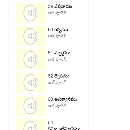
59 వేషధారణ
జాక్ పూనెన్
60 గర్వము
జాక్ పూనెన్
61 స్వార్ధము
జాక్ పూనెన్
62 ద్వేషము
జాక్ పూనెన్
63 అవిశ్వాసము
జాక్ పూనెన్
64
క్షమించలేనితనము