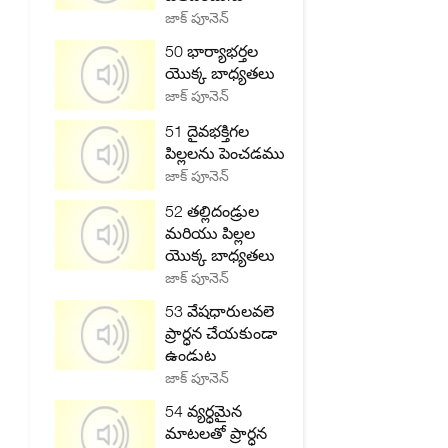
జాక్ పూనెన్
50 భార్యాభర్తల
యొక్క బాధ్యతలు
జాక్ పూనెన్
51 దైవభక్తిగల
పిల్లలను పెంచడము
జాక్ పూనెన్
52 తల్లిదండ్రుల
మరియు పిల్లల
యొక్క బాధ్యతలు
జాక్ పూనెన్
53 వేషధారులవలె
ప్రార్ధన చేయకుండా
ఉండుట
జాక్ పూనెన్
54 వ్యర్ధమైన
మాటలతో ప్రార్ధన