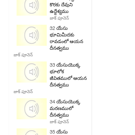
కొరకు దేవుని
ఉద్దేశ్యము
జాక్ పూనెన్
32 యేసు
భూమిమీదకు
రావడంలో ఆయన
దీనత్వము
జాక్ పూనెన్
33 యేసుయొక్క
భూలోక
జీవితములో ఆయన
దీనత్వము
జాక్ పూనెన్
34 యేసుయొక్క
మరణములో
దీనత్వము
జాక్ పూనెన్
35 యేసు