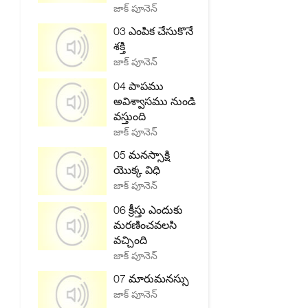
జాక్ పూనెన్
03 ఎంపిక చేసుకొనే
శక్తి
జాక్ పూనెన్
04 పాపము
అవిశ్వాసము నుండి
వస్తుంది
జాక్ పూనెన్
05 మనస్సాక్షి
యొక్క విధి
జాక్ పూనెన్
06 క్రీస్తు ఎందుకు
మరణించవలసి
వచ్చింది
జాక్ పూనెన్
07 మారుమనస్సు
జాక్ పూనెన్