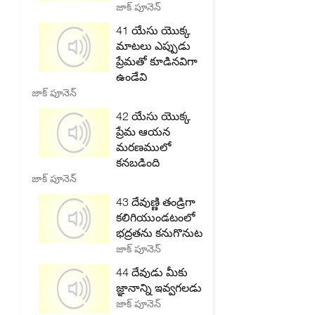
జాక్ పూనెన్
41 యేసు యొక్క
మాటలు ఎప్పుడు
ప్రేమతో కూడినవిగా
ఉండేవి
జాక్ పూనెన్
42 యేసు యొక్క
ప్రేమ ఆయన
మరణములో
కనబడింది
జాక్ పూనెన్
43 దేవుణ్ణి తండ్రిగా
కలిగియుండటంలో
భద్రతను కనుగొనుట
జాక్ పూనెన్
44 దేవుడు మీకు
జ్ఞానాన్ని ఇవ్వగలడు
జాక్ పూనెన్