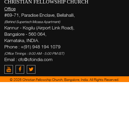
CHRISTIAN FELLOWSHIP CHURCH
Office
#69-71, Paradise Enclave, Bellahalli,
(Behind Supertech Micasa Apartment)
Kannur - Kogilu (Airport Link Road),
Bangalore - 560 064,
Karnataka, INDIA.
Phone : +(91) 948 194 1079
(Office Timings : 9:00 AM - 5:00 PM IST)
Email :
cfc@cfcindia.com
© 2026 Christian Fellowship Church, Bangalore, India. All Rights Reserved.