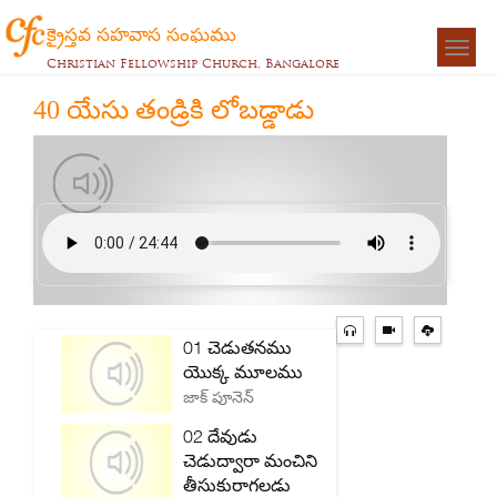
క్రైస్తవ సహవాస సంఘము
Togg
Christian Fellowship Church, Bangalore
navigat
40 యేసు తండ్రికి లోబడ్డాడు
01 చెడుతనము
యొక్క మూలము
జాక్ పూనెన్
02 దేవుడు
చెడుద్వారా మంచిని
తీసుకురాగలడు