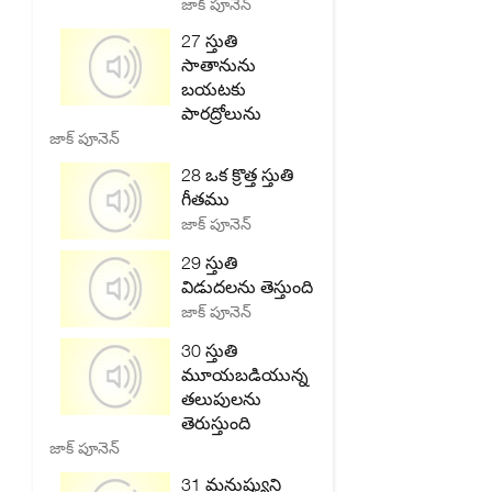
జాక్ పూనెన్
27 స్తుతి
సాతానును
బయటకు
పారద్రోలును
జాక్ పూనెన్
28 ఒక క్రొత్త స్తుతి
గీతము
జాక్ పూనెన్
29 స్తుతి
విడుదలను తెస్తుంది
జాక్ పూనెన్
30 స్తుతి
మూయబడియున్న
తలుపులను
తెరుస్తుంది
జాక్ పూనెన్
31 మనుష్యుని