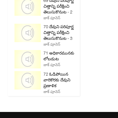
69 దేవుని పరిపూర్ణ
చిత్తాన్ని పరీక్షించి
తెలుసుకొనుట - 2
జాక్ పూనెన్
70 దేవుని పరిపూర్ణ
చిత్తాన్ని పరీక్షించి
తెలుసుకొనుట - 3
జాక్ పూనెన్
71 అధికారమునకు
లోబడుట
జాక్ పూనెన్
72 ఓడిపోయిన
వారికొరకు దేవుని
ప్రణాళిక
జాక్ పూనెన్