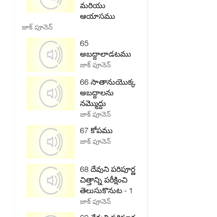
మరియు
ఆయాసము
జాక్ పూనెన్
65
అబద్దాలాడటము
జాక్ పూనెన్
66 సాతానుయొక్క
అబద్దాలను
నమ్మొద్దు
జాక్ పూనెన్
67 కోపము
జాక్ పూనెన్
68 దేవుని పరిపూర్ణ
చిత్తాన్ని పరీక్షించి
తెలుసుకొనుట - 1
జాక్ పూనెన్