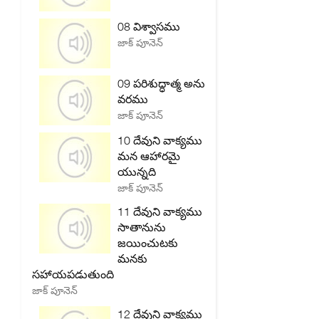
08 విశ్వాసము
జాక్ పూనెన్
09 పరిశుద్ధాత్మ అను
వరము
జాక్ పూనెన్
10 దేవుని వాక్యము
మన ఆహారమై
యున్నది
జాక్ పూనెన్
11 దేవుని వాక్యము
సాతానును
జయించుటకు
మనకు
సహాయపడుతుంది
జాక్ పూనెన్
12 దేవుని వాక్యము