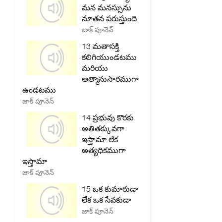
మన మనస్సును
నూతన పరుస్తుంది
జాక్ పూనెన్
13 మతాసక్తి
కలిగియుండటము
మరియు
ఆత్మానుసారముగా
ఉండటము
జాక్ పూనెన్
14 ప్రభువు కొరకు
అతితక్కువగా
ఇస్తామా లేక
అత్యధికముగా
ఇస్తామా
జాక్ పూనెన్
15 ఒక కుమారుడా
లేక ఒక సేవకుడా
జాక్ పూనెన్