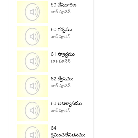
59 వేషధారణ
జాక్ పూనెన్
60 గర్వము
జాక్ పూనెన్
61 స్వార్ధము
జాక్ పూనెన్
62 ద్వేషము
జాక్ పూనెన్
63 అవిశ్వాసము
జాక్ పూనెన్
64
క్షమించలేనితనము