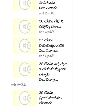
పాపమును
జయించాడు
జాక్ పూనెన్
36 యేసు దేవుని
చిత్తాన్ని చేశాడు
జాక్ పూనెన్
37 యేసు
మనుష్యులందరికి
విలువిచ్చాడు
జాక్ పూనెన్
38 యేసు వస్తువుల
కంటే మనుష్యులకు
ఎక్కువ
విలువిచ్చాడు
జాక్ పూనెన్
39 యేసు
ప్రజాభిమానము
లేనివాడు