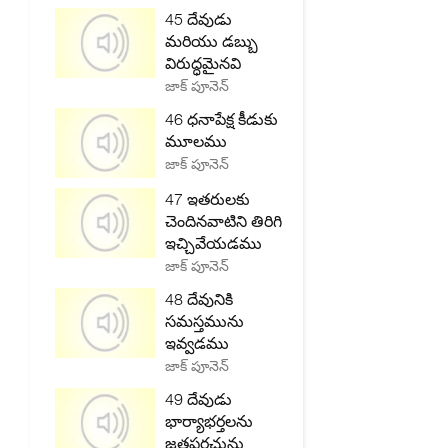
45 దేవుడు
మరియు డబ్బు
విరుద్ధమైనవి
జాక్ పూనెన్
46 ధనాపేక్ష కీడుకు
మూలము
జాక్ పూనెన్
47 ఇతరులకు
చెందినవాటిని తిరిగి
ఇచ్చివేయడము
జాక్ పూనెన్
48 దేవునికి
సమస్తమును
ఇవ్వడము
జాక్ పూనెన్
49 దేవుడు
భార్యాభర్తలను
జతపరచును