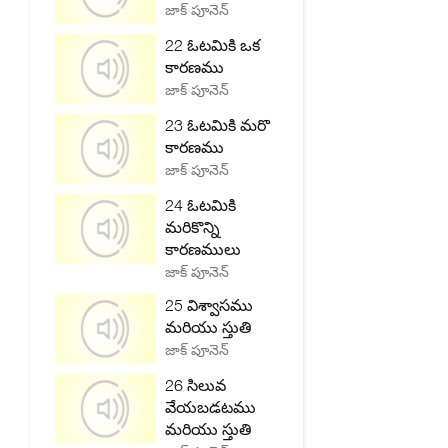
జాక్ పూనెన్
22 ఓటమికి ఒక
కారణము
జాక్ పూనెన్
23 ఓటమికి మరొ
కారణము
జాక్ పూనెన్
24 ఓటమికి
మరికొన్ని
కారణములు
జాక్ పూనెన్
25 విశ్వాసము
మరియు స్తుతి
జాక్ పూనెన్
26 సిలువ
వేయబడటము
మరియు స్తుతి