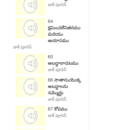
జాక్ పూనెన్
64
క్షమించలేనితనము
మరియు
ఆయాసము
జాక్ పూనెన్
65
అబద్దాలాడటము
జాక్ పూనెన్
66 సాతానుయొక్క
అబద్దాలను
నమ్మొద్దు
జాక్ పూనెన్
67 కోపము
జాక్ పూనెన్