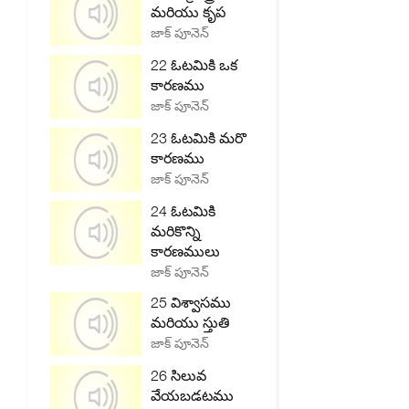
మరియు కృప
జాక్ పూనెన్
22 ఓటమికి ఒక
కారణము
జాక్ పూనెన్
23 ఓటమికి మరొ
కారణము
జాక్ పూనెన్
24 ఓటమికి
మరికొన్ని
కారణములు
జాక్ పూనెన్
25 విశ్వాసము
మరియు స్తుతి
జాక్ పూనెన్
26 సిలువ
వేయబడటము