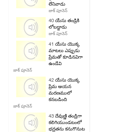
లేనివాడు
జాక్ పూనెన్
40 యేసు తండ్రికి
లోబడ్డాడు
జాక్ పూనెన్
41 యేసు యొక్క
మాటలు ఎప్పుడు
ప్రేమతో కూడినవిగా
ఉండేవి
జాక్ పూనెన్
42 యేసు యొక్క
ప్రేమ ఆయన
మరణములో
కనబడింది
జాక్ పూనెన్
43 దేవుణ్ణి తండ్రిగా
కలిగియుండటంలో
భద్రతను కనుగొనుట