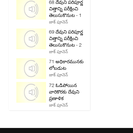
68 దేవుని పరిపూర్ణ
చిత్తాన్ని పరీక్షించి
తెలుసుకొనుట - 1
జాక్ పూనెన్
69 దేవుని పరిపూర్ణ
చిత్తాన్ని పరీక్షించి
తెలుసుకొనుట - 2
జాక్ పూనెన్
71 అధికారమునకు
లోబడుట
జాక్ పూనెన్
72 ఓడిపోయిన
వారికొరకు దేవుని
ప్రణాళిక
జాక్ పూనెన్