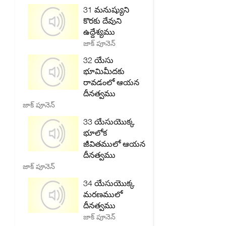
31 మనుష్యుని
కొరకు దేవుని
ఉద్దేశ్యము
జాక్ పూనెన్
32 యేసు
భూమిమీదకు
రావడంలో ఆయన
దీనత్వము
జాక్ పూనెన్
33 యేసుయొక్క
భూలోక
జీవితములో ఆయన
దీనత్వము
జాక్ పూనెన్
34 యేసుయొక్క
మరణములో
దీనత్వము
జాక్ పూనెన్