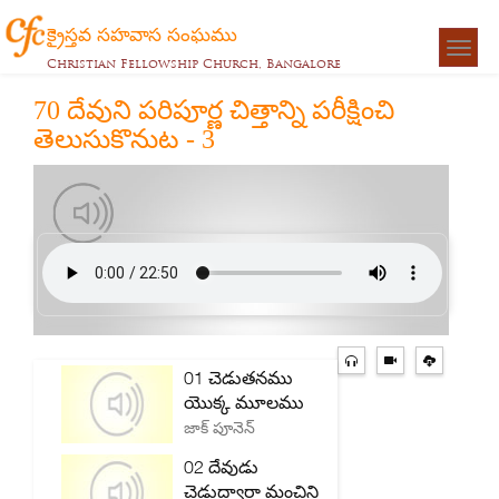
క్రైస్తవ సహవాస సంఘము
Togg
Christian Fellowship Church, Bangalore
navigat
70 దేవుని పరిపూర్ణ చిత్తాన్ని పరీక్షించి
తెలుసుకొనుట - 3
01 చెడుతనము
యొక్క మూలము
జాక్ పూనెన్
02 దేవుడు
చెడుద్వారా మంచిని