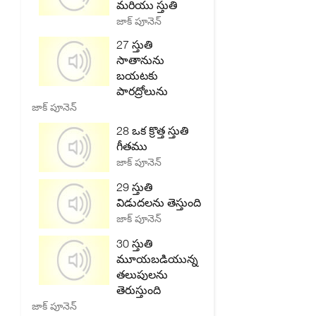
మరియు స్తుతి
జాక్ పూనెన్
27 స్తుతి
సాతానును
బయటకు
పారద్రోలును
జాక్ పూనెన్
28 ఒక క్రొత్త స్తుతి
గీతము
జాక్ పూనెన్
29 స్తుతి
విడుదలను తెస్తుంది
జాక్ పూనెన్
30 స్తుతి
మూయబడియున్న
తలుపులను
తెరుస్తుంది
జాక్ పూనెన్