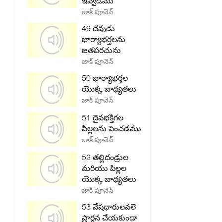
ఇవ్వడము
జాక్ పూనెన్
49 దేవుడు
భార్యాభర్తలను
జతపరచును
జాక్ పూనెన్
50 భార్యాభర్తల
యొక్క బాధ్యతలు
జాక్ పూనెన్
51 దైవభక్తిగల
పిల్లలను పెంచడము
జాక్ పూనెన్
52 తల్లిదండ్రుల
మరియు పిల్లల
యొక్క బాధ్యతలు
జాక్ పూనెన్
53 వేషధారులవలె
ప్రార్ధన చేయకుండా