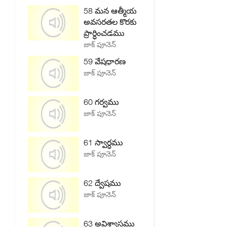
58 మన ఆత్మీయ
అవసరతల కొరకు
ప్రార్ధించడము
జాక్ పూనెన్
59 వేషధారణ
జాక్ పూనెన్
60 గర్వము
జాక్ పూనెన్
61 స్వార్ధము
జాక్ పూనెన్
62 ద్వేషము
జాక్ పూనెన్
63 అవిశ్వాసము