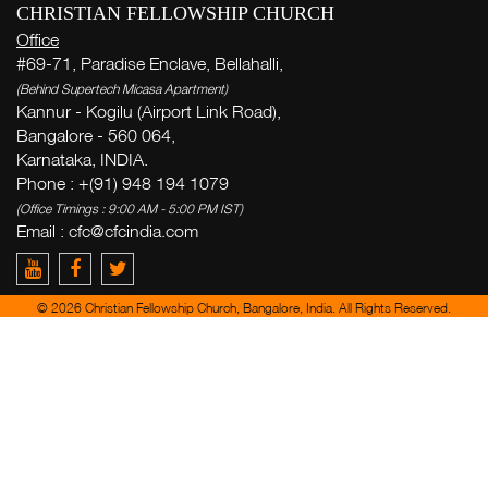
CHRISTIAN FELLOWSHIP CHURCH
Office
#69-71, Paradise Enclave, Bellahalli,
(Behind Supertech Micasa Apartment)
Kannur - Kogilu (Airport Link Road),
Bangalore - 560 064,
Karnataka, INDIA.
Phone : +(91) 948 194 1079
(Office Timings : 9:00 AM - 5:00 PM IST)
Email :
cfc@cfcindia.com
© 2026 Christian Fellowship Church, Bangalore, India. All Rights Reserved.