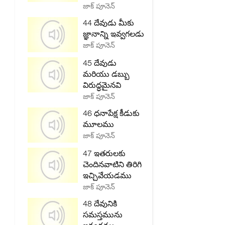
జాక్ పూనెన్
44 దేవుడు మీకు
జ్ఞానాన్ని ఇవ్వగలడు
జాక్ పూనెన్
45 దేవుడు
మరియు డబ్బు
విరుద్ధమైనవి
జాక్ పూనెన్
46 ధనాపేక్ష కీడుకు
మూలము
జాక్ పూనెన్
47 ఇతరులకు
చెందినవాటిని తిరిగి
ఇచ్చివేయడము
జాక్ పూనెన్
48 దేవునికి
సమస్తమును