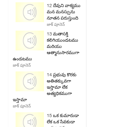
12 దేవుని వాక్యము
మన మనస్సును
నూతన పరుస్తుంది
జాక్ పూనెన్
13 మతాసక్తి
కలిగియుండటము
మరియు
ఆత్మానుసారముగా
ఉండటము
జాక్ పూనెన్
14 ప్రభువు కొరకు
అతితక్కువగా
ఇస్తామా లేక
అత్యధికముగా
ఇస్తామా
జాక్ పూనెన్
15 ఒక కుమారుడా
లేక ఒక సేవకుడా