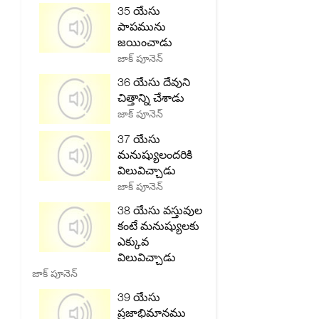
35 యేసు
పాపమును
జయించాడు
జాక్ పూనెన్
36 యేసు దేవుని
చిత్తాన్ని చేశాడు
జాక్ పూనెన్
37 యేసు
మనుష్యులందరికి
విలువిచ్చాడు
జాక్ పూనెన్
38 యేసు వస్తువుల
కంటే మనుష్యులకు
ఎక్కువ
విలువిచ్చాడు
జాక్ పూనెన్
39 యేసు
ప్రజాభిమానము