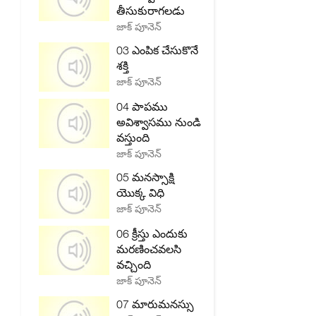
తీసుకురాగలడు
జాక్ పూనెన్
03 ఎంపిక చేసుకొనే
శక్తి
జాక్ పూనెన్
04 పాపము
అవిశ్వాసము నుండి
వస్తుంది
జాక్ పూనెన్
05 మనస్సాక్షి
యొక్క విధి
జాక్ పూనెన్
06 క్రీస్తు ఎందుకు
మరణించవలసి
వచ్చింది
జాక్ పూనెన్
07 మారుమనస్సు