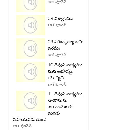
జాక్ పూనెన్
08 విశ్వాసము
జాక్ పూనెన్
09 పరిశుద్ధాత్మ అను
వరము
జాక్ పూనెన్
10 దేవుని వాక్యము
మన ఆహారమై
యున్నది
జాక్ పూనెన్
11 దేవుని వాక్యము
సాతానును
జయించుటకు
మనకు
సహాయపడుతుంది
జాక్ పూనెన్