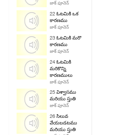
జాక్ పూనెన్
22 ఓటమికి ఒక
కారణము
జాక్ పూనెన్
23 ఓటమికి మరొ
కారణము
జాక్ పూనెన్
24 ఓటమికి
మరికొన్ని
కారణములు
జాక్ పూనెన్
25 విశ్వాసము
మరియు స్తుతి
జాక్ పూనెన్
26 సిలువ
వేయబడటము
మరియు స్తుతి