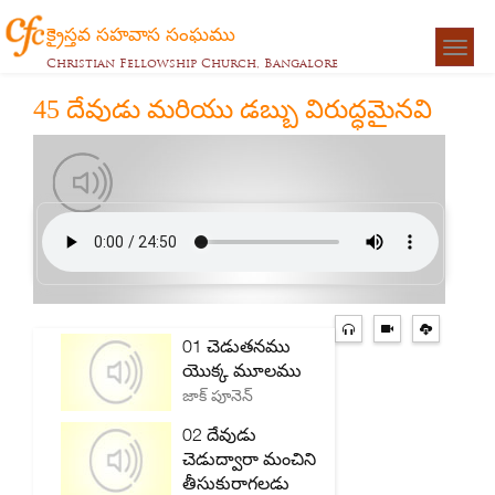
క్రైస్తవ సహవాస సంఘము
Togg
Christian Fellowship Church, Bangalore
navigat
45 దేవుడు మరియు డబ్బు విరుద్ధమైనవి
01 చెడుతనము
యొక్క మూలము
జాక్ పూనెన్
02 దేవుడు
చెడుద్వారా మంచిని
తీసుకురాగలడు