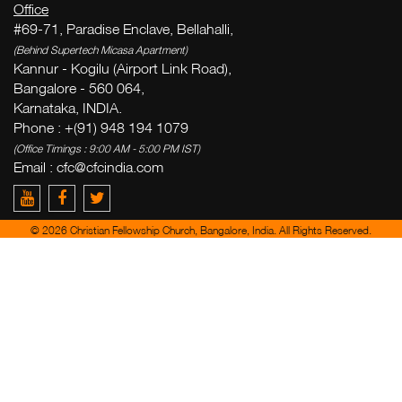
Office
#69-71, Paradise Enclave, Bellahalli,
(Behind Supertech Micasa Apartment)
Kannur - Kogilu (Airport Link Road),
Bangalore - 560 064,
Karnataka, INDIA.
Phone : +(91) 948 194 1079
(Office Timings : 9:00 AM - 5:00 PM IST)
Email :
cfc@cfcindia.com
© 2026 Christian Fellowship Church, Bangalore, India. All Rights Reserved.