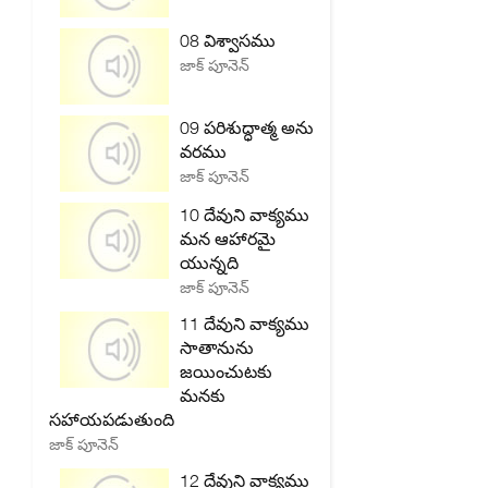
08 విశ్వాసము
జాక్ పూనెన్
09 పరిశుద్ధాత్మ అను
వరము
జాక్ పూనెన్
10 దేవుని వాక్యము
మన ఆహారమై
యున్నది
జాక్ పూనెన్
11 దేవుని వాక్యము
సాతానును
జయించుటకు
మనకు
సహాయపడుతుంది
జాక్ పూనెన్
12 దేవుని వాక్యము