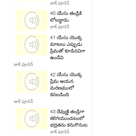
జాక్ పూనెన్
40 యేసు తండ్రికి
లోబడ్డాడు
జాక్ పూనెన్
41 యేసు యొక్క
మాటలు ఎప్పుడు
ప్రేమతో కూడినవిగా
ఉండేవి
జాక్ పూనెన్
42 యేసు యొక్క
ప్రేమ ఆయన
మరణములో
కనబడింది
జాక్ పూనెన్
43 దేవుణ్ణి తండ్రిగా
కలిగియుండటంలో
భద్రతను కనుగొనుట
జాక్ పూనెన్