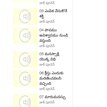
జాక్ పూనెన్
03 ఎంపిక చేసుకొనే
శక్తి
జాక్ పూనెన్
04 పాపము
అవిశ్వాసము నుండి
వస్తుంది
జాక్ పూనెన్
05 మనస్సాక్షి
యొక్క విధి
జాక్ పూనెన్
06 క్రీస్తు ఎందుకు
మరణించవలసి
వచ్చింది
జాక్ పూనెన్
07 మారుమనస్సు
జాక్ పూనెన్