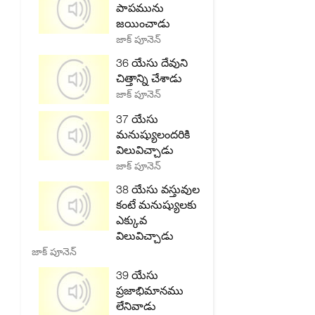
పాపమును
జయించాడు
జాక్ పూనెన్
36 యేసు దేవుని
చిత్తాన్ని చేశాడు
జాక్ పూనెన్
37 యేసు
మనుష్యులందరికి
విలువిచ్చాడు
జాక్ పూనెన్
38 యేసు వస్తువుల
కంటే మనుష్యులకు
ఎక్కువ
విలువిచ్చాడు
జాక్ పూనెన్
39 యేసు
ప్రజాభిమానము
లేనివాడు