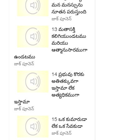
మన మనస్సును
నూతన పరుస్తుంది
జాక్ పూనెన్
13 మతాసక్తి
కలిగియుండటము
మరియు
ఆత్మానుసారముగా
ఉండటము
జాక్ పూనెన్
14 ప్రభువు కొరకు
అతితక్కువగా
ఇస్తామా లేక
అత్యధికముగా
ఇస్తామా
జాక్ పూనెన్
15 ఒక కుమారుడా
లేక ఒక సేవకుడా
జాక్ పూనెన్