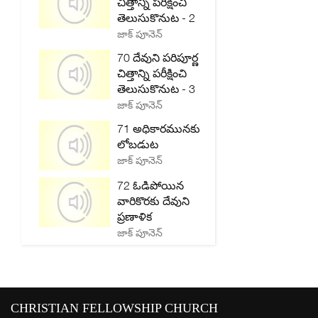
చిత్తాన్ని పరీక్షించి
తెలుసుకొనుట - 2
జాక్ పూనెన్
70 దేవుని పరిపూర్ణ
చిత్తాన్ని పరీక్షించి
తెలుసుకొనుట - 3
జాక్ పూనెన్
71 అధికారమునకు
లోబడుట
జాక్ పూనెన్
72 ఓడిపోయిన
వారికొరకు దేవుని
ప్రణాళిక
జాక్ పూనెన్
CHRISTIAN FELLOWSHIP CHURCH