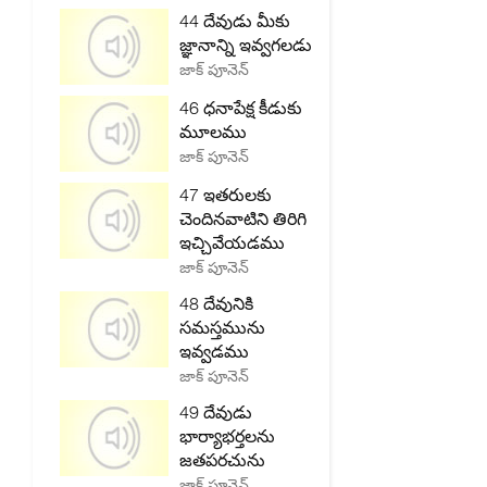
44 దేవుడు మీకు
జ్ఞానాన్ని ఇవ్వగలడు
జాక్ పూనెన్
46 ధనాపేక్ష కీడుకు
మూలము
జాక్ పూనెన్
47 ఇతరులకు
చెందినవాటిని తిరిగి
ఇచ్చివేయడము
జాక్ పూనెన్
48 దేవునికి
సమస్తమును
ఇవ్వడము
జాక్ పూనెన్
49 దేవుడు
భార్యాభర్తలను
జతపరచును
జాక్ పూనెన్