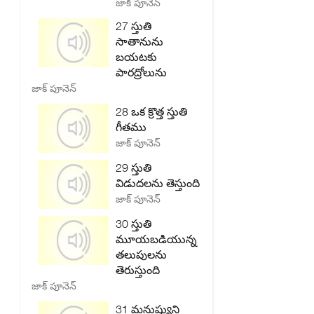
జాక్ పూనెన్
27 స్తుతి
సాతానును
బయటకు
పారద్రోలును
జాక్ పూనెన్
28 ఒక క్రొత్త స్తుతి
గీతము
జాక్ పూనెన్
29 స్తుతి
విడుదలను తెస్తుంది
జాక్ పూనెన్
30 స్తుతి
మూయబడియున్న
తలుపులను
తెరుస్తుంది
జాక్ పూనెన్
31 మనుష్యుని