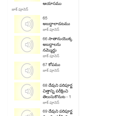
ఆయాసము
జాక్ పూనెన్
65
అబద్దాలాడటము
జాక్ పూనెన్
66 సాతానుయొక్క
అబద్దాలను
నమ్మొద్దు
జాక్ పూనెన్
67 కోపము
జాక్ పూనెన్
68 దేవుని పరిపూర్ణ
చిత్తాన్ని పరీక్షించి
తెలుసుకొనుట - 1
జాక్ పూనెన్
69 దేవుని పరిపూర్ణ