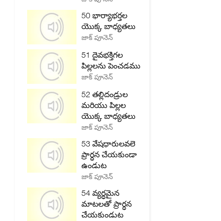
50 భార్యాభర్తల
యొక్క బాధ్యతలు
జాక్ పూనెన్
51 దైవభక్తిగల
పిల్లలను పెంచడము
జాక్ పూనెన్
52 తల్లిదండ్రుల
మరియు పిల్లల
యొక్క బాధ్యతలు
జాక్ పూనెన్
53 వేషధారులవలె
ప్రార్ధన చేయకుండా
ఉండుట
జాక్ పూనెన్
54 వ్యర్ధమైన
మాటలతో ప్రార్ధన
చేయకుండుట