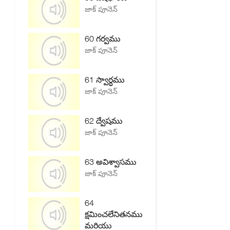
జాక్ పూనెన్
60 గర్వము
జాక్ పూనెన్
61 స్వార్ధము
జాక్ పూనెన్
62 ద్వేషము
జాక్ పూనెన్
63 అవిశ్వాసము
జాక్ పూనెన్
64
క్షమించలేనితనము
మరియు