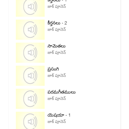
జాక్ పూనెన్
కీర్తనలు - 2
జాక్ పూనెన్
సామెతలు
జాక్ పూనెన్
ప్రసంగి
జాక్ పూనెన్
పరమగీతములు
జాక్ పూనెన్
యెషయా - 1
జాక్ పూనెన్