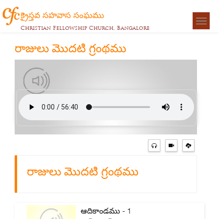
క్రైస్తవ సహవాస సంఘము
Togg
Christian Fellowship Church, Bangalore
navigat
రాజులు మొదటి గ్రంథము
రాజులు మొదటి గ్రంథము
ఆదికాండము - 1