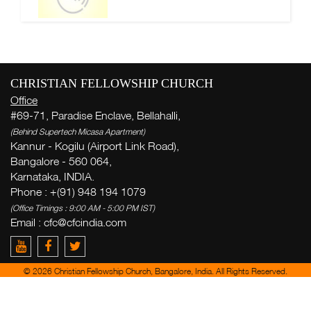
CHRISTIAN FELLOWSHIP CHURCH
Office
#69-71, Paradise Enclave, Bellahalli,
(Behind Supertech Micasa Apartment)
Kannur - Kogilu (Airport Link Road),
Bangalore - 560 064,
Karnataka, INDIA.
Phone : +(91) 948 194 1079
(Office Timings : 9:00 AM - 5:00 PM IST)
Email :
cfc@cfcindia.com
© 2026 Christian Fellowship Church, Bangalore, India. All Rights Reserved.