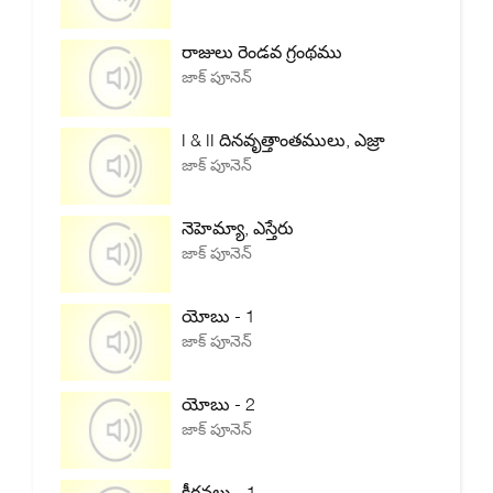
రాజులు రెండవ గ్రంథము
జాక్ పూనెన్
I & II దినవృత్తాంతములు, ఎజ్రా
జాక్ పూనెన్
నెహెమ్యా, ఎస్తేరు
జాక్ పూనెన్
యోబు - 1
జాక్ పూనెన్
యోబు - 2
జాక్ పూనెన్
కీర్తనలు - 1