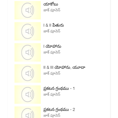
యాకోబు
జాక్ పూనెన్
I & II పేతురు
జాక్ పూనెన్
I యోహాను
జాక్ పూనెన్
II & III యోహాను, యూదా
జాక్ పూనెన్
ప్రకటన గ్రంథము - 1
జాక్ పూనెన్
ప్రకటన గ్రంథము - 2
జాక్ పూనెన్