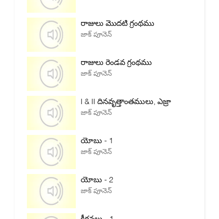
రాజులు మొదటి గ్రంథము
జాక్ పూనెన్
రాజులు రెండవ గ్రంథము
జాక్ పూనెన్
I & II దినవృత్తాంతములు, ఎజ్రా
జాక్ పూనెన్
యోబు - 1
జాక్ పూనెన్
యోబు - 2
జాక్ పూనెన్
కీర్తనలు - 1