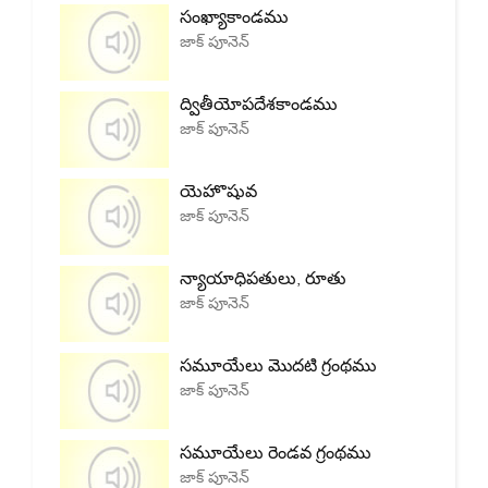
సంఖ్యాకాండము
జాక్ పూనెన్
ద్వితీయోపదేశకాండము
జాక్ పూనెన్
యెహొషువ
జాక్ పూనెన్
న్యాయాధిపతులు, రూతు
జాక్ పూనెన్
సమూయేలు మొదటి గ్రంథము
జాక్ పూనెన్
సమూయేలు రెండవ గ్రంథము
జాక్ పూనెన్