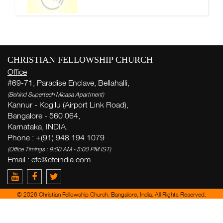
CHRISTIAN FELLOWSHIP CHURCH
Office
#69-71, Paradise Enclave, Bellahalli,
(Behind Supertech Micasa Apartment)
Kannur - Kogilu (Airport Link Road),
Bangalore - 560 064,
Karnataka, INDIA.
Phone : +(91) 948 194 1079
(Office Timings : 9:00 AM - 5:00 PM IST)
Email :
cfc@cfcindia.com
© 2026 Christian Fellowship Church, Bangalore, India. All Rights Reserved.