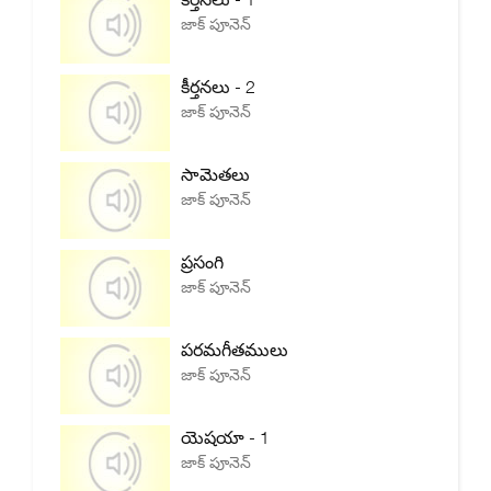
జాక్ పూనెన్
కీర్తనలు - 2
జాక్ పూనెన్
సామెతలు
జాక్ పూనెన్
ప్రసంగి
జాక్ పూనెన్
పరమగీతములు
జాక్ పూనెన్
యెషయా - 1
జాక్ పూనెన్