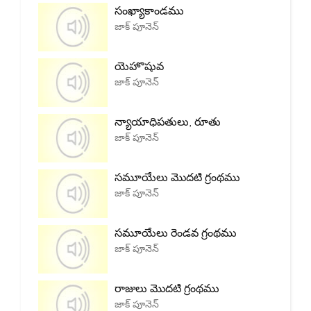
సంఖ్యాకాండము
జాక్ పూనెన్
యెహొషువ
జాక్ పూనెన్
న్యాయాధిపతులు, రూతు
జాక్ పూనెన్
సమూయేలు మొదటి గ్రంథము
జాక్ పూనెన్
సమూయేలు రెండవ గ్రంథము
జాక్ పూనెన్
రాజులు మొదటి గ్రంథము
జాక్ పూనెన్