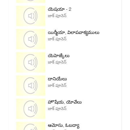
యెషయా - 2
జాక్ పూనెన్
యిర్మీయా, విలాపవాక్యములు
జాక్ పూనెన్
యెహెజ్కేలు
జాక్ పూనెన్
దానియేలు
జాక్ పూనెన్
హొషేయ, యోవేలు
జాక్ పూనెన్
ఆమోసు, ఓబద్యా