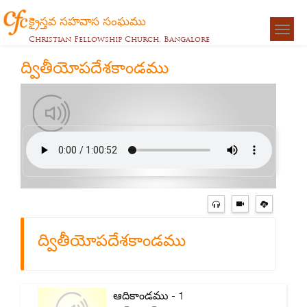
క్రైస్తవ సహవాస సంఘము
Togg
Christian Fellowship Church, Bangalore
navigat
ద్వితీయోపదేశకాండము
ద్వితీయోపదేశకాండము
ఆదికాండము - 1