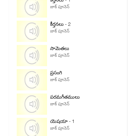
జాక్ పూనెన్
కీర్తనలు - 2
జాక్ పూనెన్
సామెతలు
జాక్ పూనెన్
ప్రసంగి
జాక్ పూనెన్
పరమగీతములు
జాక్ పూనెన్
యెషయా - 1
జాక్ పూనెన్