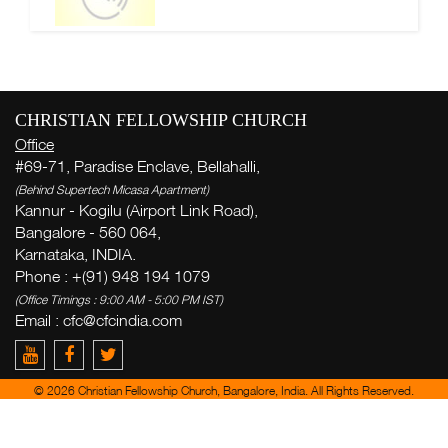
CHRISTIAN FELLOWSHIP CHURCH
Office
#69-71, Paradise Enclave, Bellahalli,
(Behind Supertech Micasa Apartment)
Kannur - Kogilu (Airport Link Road),
Bangalore - 560 064,
Karnataka, INDIA.
Phone : +(91) 948 194 1079
(Office Timings : 9:00 AM - 5:00 PM IST)
Email :
cfc@cfcindia.com
© 2026 Christian Fellowship Church, Bangalore, India. All Rights Reserved.