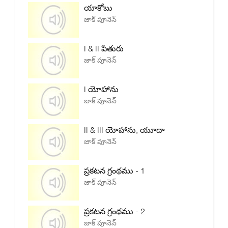
యాకోబు
జాక్ పూనెన్
I & II పేతురు
జాక్ పూనెన్
I యోహాను
జాక్ పూనెన్
II & III యోహాను, యూదా
జాక్ పూనెన్
ప్రకటన గ్రంథము - 1
జాక్ పూనెన్
ప్రకటన గ్రంథము - 2
జాక్ పూనెన్