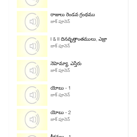
రాజులు రెండవ గ్రంథము
జాక్ పూనెన్
I & II దినవృత్తాంతములు, ఎజ్రా
జాక్ పూనెన్
నెహెమ్యా, ఎస్తేరు
జాక్ పూనెన్
యోబు - 1
జాక్ పూనెన్
యోబు - 2
జాక్ పూనెన్
కీర్తనలు - 1