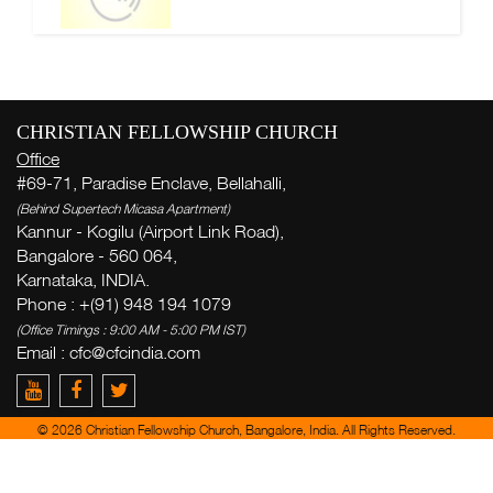
CHRISTIAN FELLOWSHIP CHURCH
Office
#69-71, Paradise Enclave, Bellahalli,
(Behind Supertech Micasa Apartment)
Kannur - Kogilu (Airport Link Road),
Bangalore - 560 064,
Karnataka, INDIA.
Phone : +(91) 948 194 1079
(Office Timings : 9:00 AM - 5:00 PM IST)
Email :
cfc@cfcindia.com
© 2026 Christian Fellowship Church, Bangalore, India. All Rights Reserved.