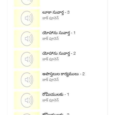
లూకా సువార్త - 3
జాక్ పూనెన్
యోహాను సువార్త - 1
జాక్ పూనెన్
యోహాను సువార్త - 2
జాక్ పూనెన్
అపొస్తలుల కార్యములు - 2
జాక్ పూనెన్
రోమీయులకు - 1
జాక్ పూనెన్
రోమీయులకు - 2