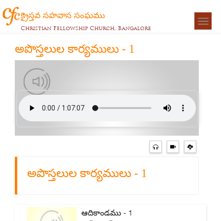
క్రైస్తవ సహవాస సంఘము
Togg
Christian Fellowship Church, Bangalore
navigat
అపొస్తలుల కార్యములు - 1
అపొస్తలుల కార్యములు - 1
ఆదికాండము - 1