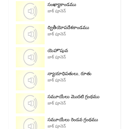
సంఖ్యాకాండము
జాక్ పూనెన్
ద్వితీయోపదేశకాండము
జాక్ పూనెన్
యెహొషువ
జాక్ పూనెన్
న్యాయాధిపతులు, రూతు
జాక్ పూనెన్
సమూయేలు మొదటి గ్రంథము
జాక్ పూనెన్
సమూయేలు రెండవ గ్రంథము
జాక్ పూనెన్