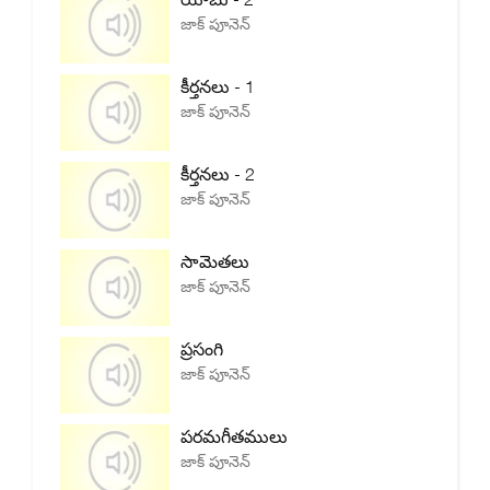
జాక్ పూనెన్
కీర్తనలు - 1
జాక్ పూనెన్
కీర్తనలు - 2
జాక్ పూనెన్
సామెతలు
జాక్ పూనెన్
ప్రసంగి
జాక్ పూనెన్
పరమగీతములు
జాక్ పూనెన్