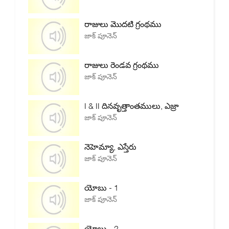
రాజులు మొదటి గ్రంథము
జాక్ పూనెన్
రాజులు రెండవ గ్రంథము
జాక్ పూనెన్
I & II దినవృత్తాంతములు, ఎజ్రా
జాక్ పూనెన్
నెహెమ్యా, ఎస్తేరు
జాక్ పూనెన్
యోబు - 1
జాక్ పూనెన్
యోబు - 2