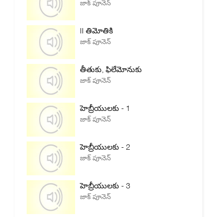
జాక్ పూనెన్
II తిమోతికి
జాక్ పూనెన్
తీతుకు, ఫిలేమోనుకు
జాక్ పూనెన్
హెబ్రీయులకు - 1
జాక్ పూనెన్
హెబ్రీయులకు - 2
జాక్ పూనెన్
హెబ్రీయులకు - 3
జాక్ పూనెన్