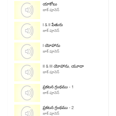
యాకోబు
జాక్ పూనెన్
I & II పేతురు
జాక్ పూనెన్
I యోహాను
జాక్ పూనెన్
II & III యోహాను, యూదా
జాక్ పూనెన్
ప్రకటన గ్రంథము - 1
జాక్ పూనెన్
ప్రకటన గ్రంథము - 2
జాక్ పూనెన్