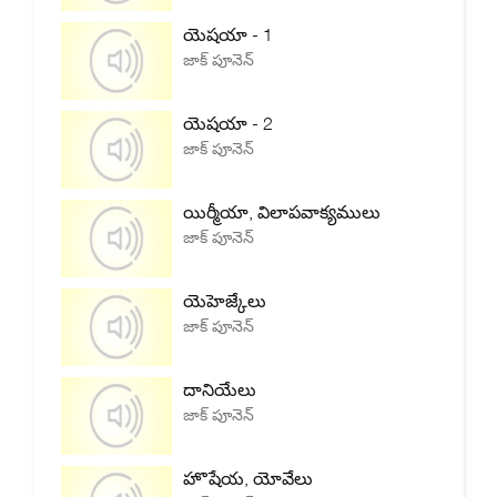
యెషయా - 1
జాక్ పూనెన్
యెషయా - 2
జాక్ పూనెన్
యిర్మీయా, విలాపవాక్యములు
జాక్ పూనెన్
యెహెజ్కేలు
జాక్ పూనెన్
దానియేలు
జాక్ పూనెన్
హొషేయ, యోవేలు