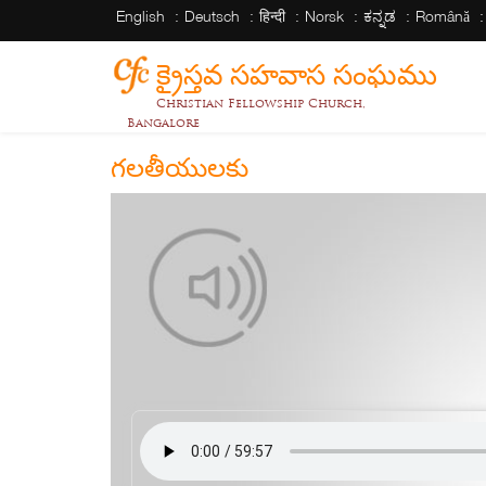
English
Deutsch
हिन्दी
Norsk
ಕನ್ನಡ
Română
క్రైస్తవ సహవాస సంఘము
Christian Fellowship Church,
Bangalore
గలతీయులకు