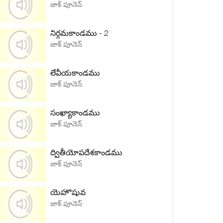
జాక్ పూనెన్
నిర్గమకాండము - 2
జాక్ పూనెన్
లేవీయకాండము
జాక్ పూనెన్
సంఖ్యాకాండము
జాక్ పూనెన్
ద్వితీయోపదేశకాండము
జాక్ పూనెన్
యెహొషువ
జాక్ పూనెన్