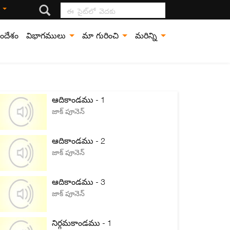
ఈ సైట్‍లో వెదకు
ి
ందేశం
విభాగములు
మా గురించి
మరిన్ని
ఆదికాండము - 1
జాక్ పూనెన్
ఆదికాండము - 2
జాక్ పూనెన్
ఆదికాండము - 3
జాక్ పూనెన్
నిర్గమకాండము - 1