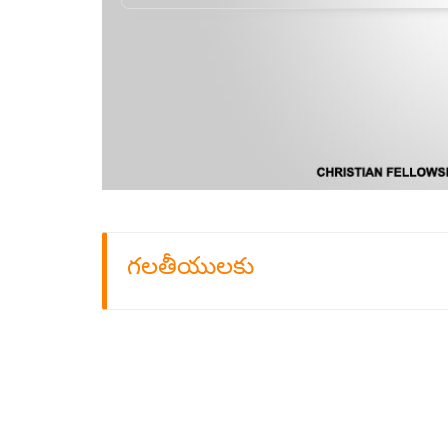
గలతీయులకు