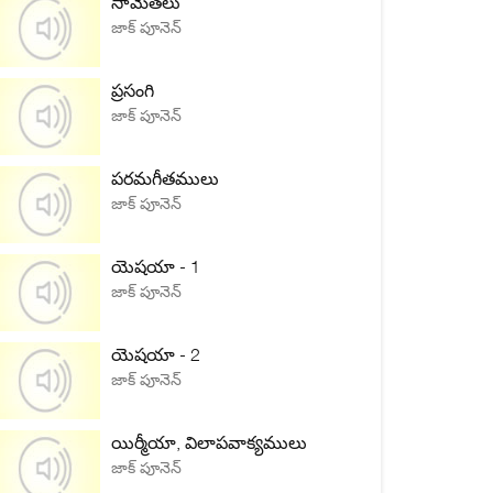
సామెతలు
జాక్ పూనెన్
ప్రసంగి
జాక్ పూనెన్
పరమగీతములు
జాక్ పూనెన్
యెషయా - 1
జాక్ పూనెన్
యెషయా - 2
జాక్ పూనెన్
యిర్మీయా, విలాపవాక్యములు
జాక్ పూనెన్