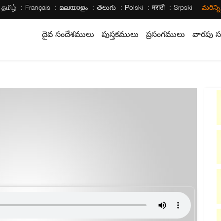
தமிழ்
Français
മലയാളം
తెలుగు
Polski
मराठी
Srpski
మరిన్న
దైవ సందేశములు
పుస్తకములు
ప్రసంగములు
వారపు స