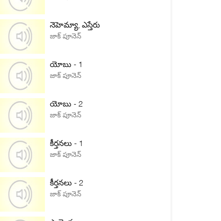
నెహెమ్యా, ఎస్తేరు
జాక్ పూనెన్
యోబు - 1
జాక్ పూనెన్
యోబు - 2
జాక్ పూనెన్
కీర్తనలు - 1
జాక్ పూనెన్
కీర్తనలు - 2
జాక్ పూనెన్