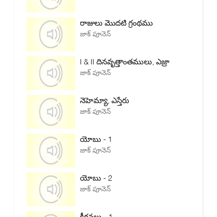
రాజులు మొదటి గ్రంథము
జాక్ పూనెన్
I & II దినవృత్తాంతములు, ఎజ్రా
జాక్ పూనెన్
నెహెమ్యా, ఎస్తేరు
జాక్ పూనెన్
యోబు - 1
జాక్ పూనెన్
యోబు - 2
జాక్ పూనెన్
కీర్తనలు - 1