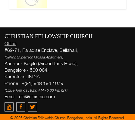
CHRISTIAN FELLOWSHIP CHURCH
Office
#69-71, Paradise Enclave, Bellahalli,
(Behind Supertech Micasa Apartment)
Kannur - Kogilu (Airport Link Road),
Bangalore - 560 064,
Karnataka, INDIA.
Phone : +(91) 948 194 1079
(Office Timings : 9:00 AM - 5:00 PM IST)
Email :
cfc@cfcindia.com
© 2026 Christian Fellowship Church, Bangalore, India. All Rights Reserved.