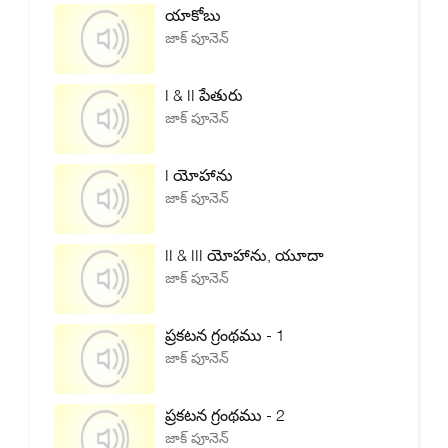
యాకోబు
జాక్ పూనెన్
I & II పేతురు
జాక్ పూనెన్
I యోహాను
జాక్ పూనెన్
II & III యోహాను, యూదా
జాక్ పూనెన్
ప్రకటన గ్రంథము - 1
జాక్ పూనెన్
ప్రకటన గ్రంథము - 2
జాక్ పూనెన్