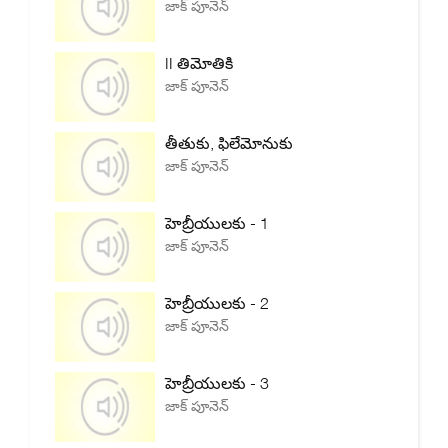
జాక్ పూనెన్
II తిమోతికి
జాక్ పూనెన్
తీతుకు, ఫిలేమోనుకు
జాక్ పూనెన్
హెబ్రీయులకు - 1
జాక్ పూనెన్
హెబ్రీయులకు - 2
జాక్ పూనెన్
హెబ్రీయులకు - 3
జాక్ పూనెన్