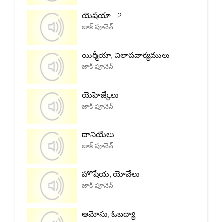
యెషయా - 2
జాక్ పూనెన్
యిర్మీయా, విలాపవాక్యములు
జాక్ పూనెన్
యెహెజ్కేలు
జాక్ పూనెన్
దానియేలు
జాక్ పూనెన్
హొషేయ, యోవేలు
జాక్ పూనెన్
ఆమోసు, ఓబద్యా