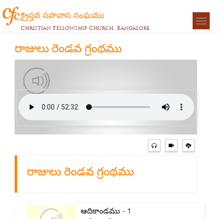
క్రైస్తవ సహవాస సంఘము
Togg
Christian Fellowship Church, Bangalore
navigat
రాజులు రెండవ గ్రంథము
రాజులు రెండవ గ్రంథము
ఆదికాండము - 1