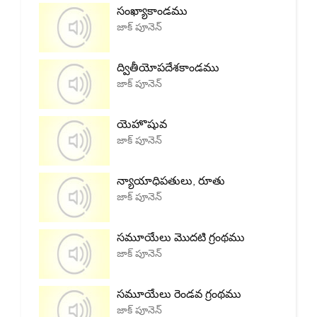
సంఖ్యాకాండము
జాక్ పూనెన్
ద్వితీయోపదేశకాండము
జాక్ పూనెన్
యెహొషువ
జాక్ పూనెన్
న్యాయాధిపతులు, రూతు
జాక్ పూనెన్
సమూయేలు మొదటి గ్రంథము
జాక్ పూనెన్
సమూయేలు రెండవ గ్రంథము
జాక్ పూనెన్