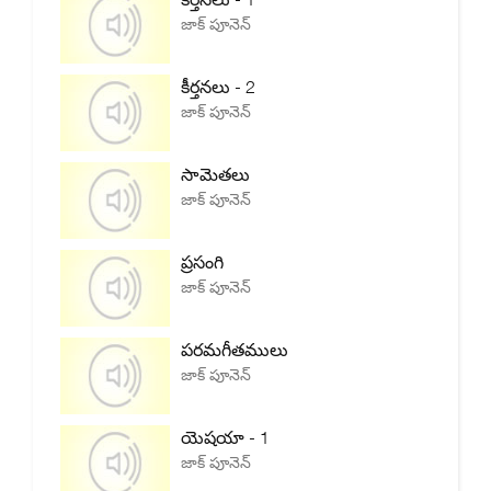
జాక్ పూనెన్
కీర్తనలు - 2
జాక్ పూనెన్
సామెతలు
జాక్ పూనెన్
ప్రసంగి
జాక్ పూనెన్
పరమగీతములు
జాక్ పూనెన్
యెషయా - 1
జాక్ పూనెన్