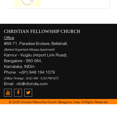
CHRISTIAN FELLOWSHIP CHURCH
Office
#69-71, Paradise Enclave, Bellahalli,
(Behind Supertech Micasa Apartment)
Kannur - Kogilu (Airport Link Road),
Bangalore - 560 064,
Karnataka, INDIA.
Phone : +(91) 948 194 1079
(Office Timings : 9:00 AM - 5:00 PM IST)
Email :
cfc@cfcindia.com
© 2026 Christian Fellowship Church, Bangalore, India. All Rights Reserved.