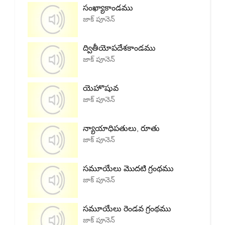
సంఖ్యాకాండము
జాక్ పూనెన్
ద్వితీయోపదేశకాండము
జాక్ పూనెన్
యెహొషువ
జాక్ పూనెన్
న్యాయాధిపతులు, రూతు
జాక్ పూనెన్
సమూయేలు మొదటి గ్రంథము
జాక్ పూనెన్
సమూయేలు రెండవ గ్రంథము
జాక్ పూనెన్