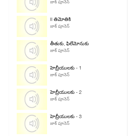
జాక్ పూనెన్
II తిమోతికి
జాక్ పూనెన్
తీతుకు, ఫిలేమోనుకు
జాక్ పూనెన్
హెబ్రీయులకు - 1
జాక్ పూనెన్
హెబ్రీయులకు - 2
జాక్ పూనెన్
హెబ్రీయులకు - 3
జాక్ పూనెన్