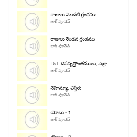
రాజులు మొదటి గ్రంథము
జాక్ పూనెన్
రాజులు రెండవ గ్రంథము
జాక్ పూనెన్
I & II దినవృత్తాంతములు, ఎజ్రా
జాక్ పూనెన్
నెహెమ్యా, ఎస్తేరు
జాక్ పూనెన్
యోబు - 1
జాక్ పూనెన్
యోబు - 2