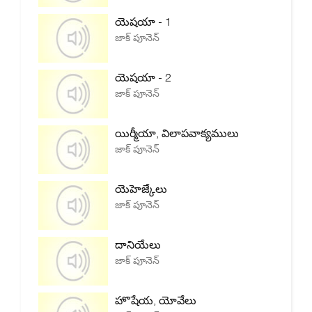
యెషయా - 1
జాక్ పూనెన్
యెషయా - 2
జాక్ పూనెన్
యిర్మీయా, విలాపవాక్యములు
జాక్ పూనెన్
యెహెజ్కేలు
జాక్ పూనెన్
దానియేలు
జాక్ పూనెన్
హొషేయ, యోవేలు