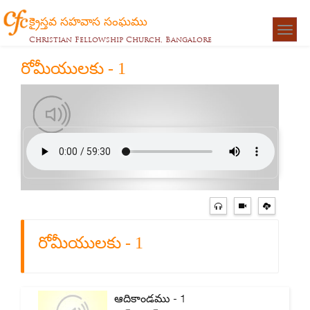
క్రైస్తవ సహవాస సంఘము
Togg
Christian Fellowship Church, Bangalore
navigat
రోమీయులకు - 1
రోమీయులకు - 1
ఆదికాండము - 1