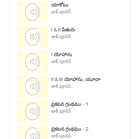
యాకోబు
జాక్ పూనెన్
I & II పేతురు
జాక్ పూనెన్
I యోహాను
జాక్ పూనెన్
II & III యోహాను, యూదా
జాక్ పూనెన్
ప్రకటన గ్రంథము - 1
జాక్ పూనెన్
ప్రకటన గ్రంథము - 2
జాక్ పూనెన్