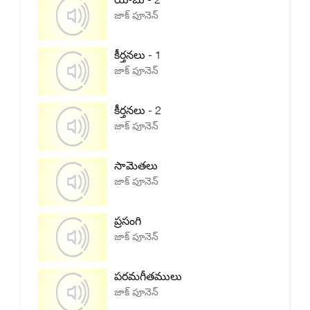
జాక్ పూనెన్
కీర్తనలు - 1
జాక్ పూనెన్
కీర్తనలు - 2
జాక్ పూనెన్
సామెతలు
జాక్ పూనెన్
ప్రసంగి
జాక్ పూనెన్
పరమగీతములు
జాక్ పూనెన్