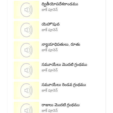
ద్వితీయోపదేశకాండము
జాక్ పూనెన్
యెహొషువ
జాక్ పూనెన్
న్యాయాధిపతులు, రూతు
జాక్ పూనెన్
సమూయేలు మొదటి గ్రంథము
జాక్ పూనెన్
సమూయేలు రెండవ గ్రంథము
జాక్ పూనెన్
రాజులు మొదటి గ్రంథము
జాక్ పూనెన్