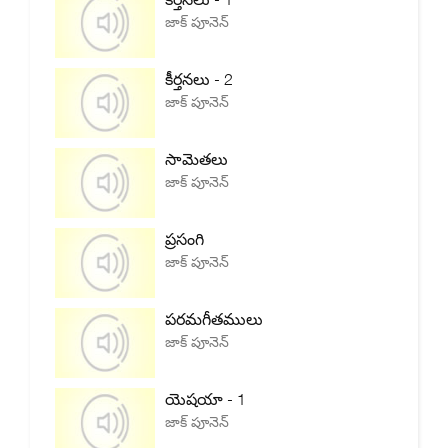
జాక్ పూనెన్
కీర్తనలు - 2
జాక్ పూనెన్
సామెతలు
జాక్ పూనెన్
ప్రసంగి
జాక్ పూనెన్
పరమగీతములు
జాక్ పూనెన్
యెషయా - 1
జాక్ పూనెన్