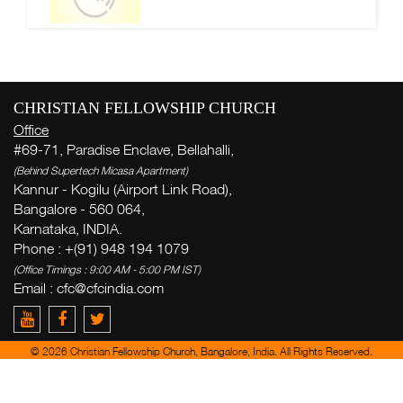
CHRISTIAN FELLOWSHIP CHURCH
Office
#69-71, Paradise Enclave, Bellahalli,
(Behind Supertech Micasa Apartment)
Kannur - Kogilu (Airport Link Road),
Bangalore - 560 064,
Karnataka, INDIA.
Phone : +(91) 948 194 1079
(Office Timings : 9:00 AM - 5:00 PM IST)
Email :
cfc@cfcindia.com
© 2026 Christian Fellowship Church, Bangalore, India. All Rights Reserved.