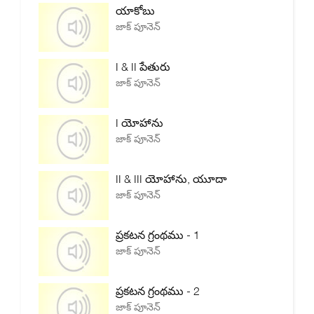
యాకోబు
జాక్ పూనెన్
I & II పేతురు
జాక్ పూనెన్
I యోహాను
జాక్ పూనెన్
II & III యోహాను, యూదా
జాక్ పూనెన్
ప్రకటన గ్రంథము - 1
జాక్ పూనెన్
ప్రకటన గ్రంథము - 2
జాక్ పూనెన్