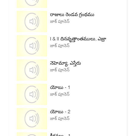
రాజులు రెండవ గ్రంథము
జాక్ పూనెన్
I & II దినవృత్తాంతములు, ఎజ్రా
జాక్ పూనెన్
నెహెమ్యా, ఎస్తేరు
జాక్ పూనెన్
యోబు - 1
జాక్ పూనెన్
యోబు - 2
జాక్ పూనెన్
కీర్తనలు - 1