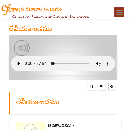
క్రైస్తవ సహవాస సంఘము
Togg
Christian Fellowship Church, Bangalore
navigat
లేవీయకాండము
లేవీయకాండము
ఆదికాండము - 1