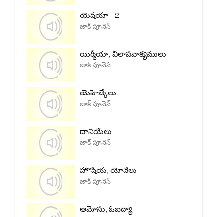
యెషయా - 2
జాక్ పూనెన్
యిర్మీయా, విలాపవాక్యములు
జాక్ పూనెన్
యెహెజ్కేలు
జాక్ పూనెన్
దానియేలు
జాక్ పూనెన్
హొషేయ, యోవేలు
జాక్ పూనెన్
ఆమోసు, ఓబద్యా