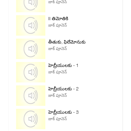
జాక్ పూనెన్
II తిమోతికి
జాక్ పూనెన్
తీతుకు, ఫిలేమోనుకు
జాక్ పూనెన్
హెబ్రీయులకు - 1
జాక్ పూనెన్
హెబ్రీయులకు - 2
జాక్ పూనెన్
హెబ్రీయులకు - 3
జాక్ పూనెన్