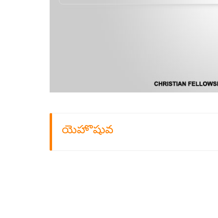
యెహొషువ