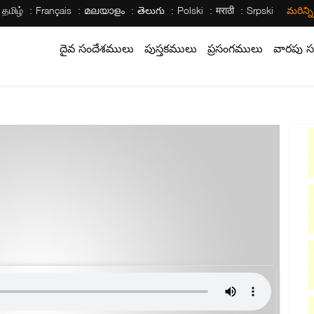
தமிழ்
Français
മലയാളം
తెలుగు
Polski
मराठी
Srpski
మరిన్న
దైవ సందేశములు
పుస్తకములు
ప్రసంగములు
వారపు స