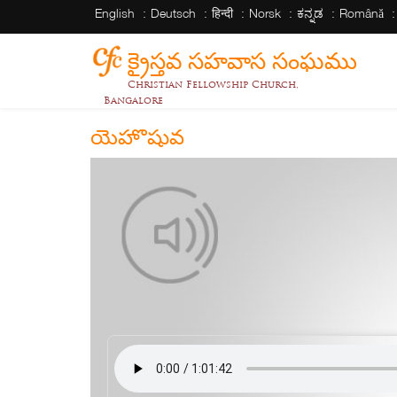
English
Deutsch
हिन्दी
Norsk
ಕನ್ನಡ
Română
క్రైస్తవ సహవాస సంఘము
Christian Fellowship Church,
Bangalore
యెహొషువ