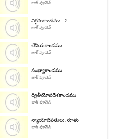
జాక్ పూనెన్
నిర్గమకాండము - 2
జాక్ పూనెన్
లేవీయకాండము
జాక్ పూనెన్
సంఖ్యాకాండము
జాక్ పూనెన్
ద్వితీయోపదేశకాండము
జాక్ పూనెన్
న్యాయాధిపతులు, రూతు
జాక్ పూనెన్