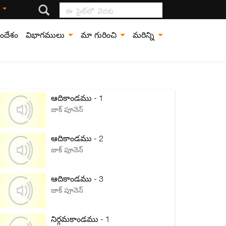
ఈ సైట్‍లో వెదకు
ి
ందేశం
విభాగములు
మా గురించి
మరిన్ని
ఆదికాండము - 1
జాక్ పూనెన్
ఆదికాండము - 2
జాక్ పూనెన్
ఆదికాండము - 3
జాక్ పూనెన్
నిర్గమకాండము - 1