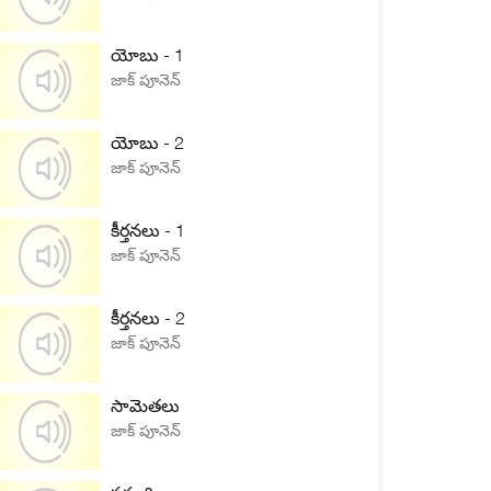
యోబు - 1
జాక్ పూనెన్
యోబు - 2
జాక్ పూనెన్
కీర్తనలు - 1
జాక్ పూనెన్
కీర్తనలు - 2
జాక్ పూనెన్
సామెతలు
జాక్ పూనెన్