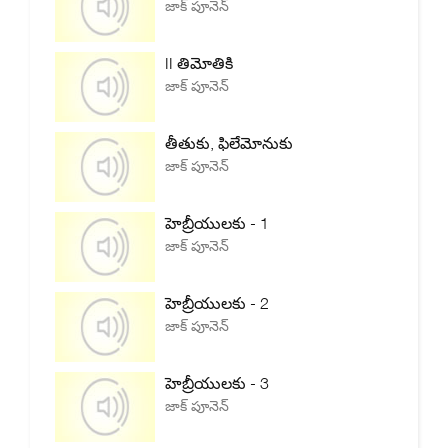
జాక్ పూనెన్
II తిమోతికి
జాక్ పూనెన్
తీతుకు, ఫిలేమోనుకు
జాక్ పూనెన్
హెబ్రీయులకు - 1
జాక్ పూనెన్
హెబ్రీయులకు - 2
జాక్ పూనెన్
హెబ్రీయులకు - 3
జాక్ పూనెన్