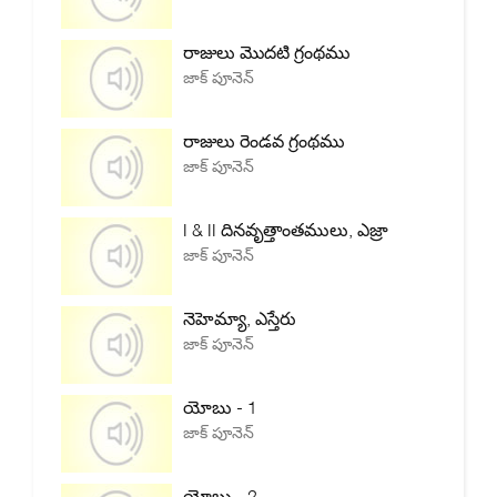
రాజులు మొదటి గ్రంథము
జాక్ పూనెన్
రాజులు రెండవ గ్రంథము
జాక్ పూనెన్
I & II దినవృత్తాంతములు, ఎజ్రా
జాక్ పూనెన్
నెహెమ్యా, ఎస్తేరు
జాక్ పూనెన్
యోబు - 1
జాక్ పూనెన్
యోబు - 2