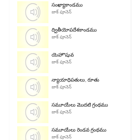
సంఖ్యాకాండము
జాక్ పూనెన్
ద్వితీయోపదేశకాండము
జాక్ పూనెన్
యెహొషువ
జాక్ పూనెన్
న్యాయాధిపతులు, రూతు
జాక్ పూనెన్
సమూయేలు మొదటి గ్రంథము
జాక్ పూనెన్
సమూయేలు రెండవ గ్రంథము
జాక్ పూనెన్