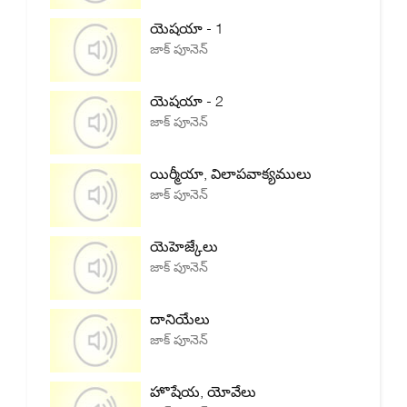
యెషయా - 1
జాక్ పూనెన్
యెషయా - 2
జాక్ పూనెన్
యిర్మీయా, విలాపవాక్యములు
జాక్ పూనెన్
యెహెజ్కేలు
జాక్ పూనెన్
దానియేలు
జాక్ పూనెన్
హొషేయ, యోవేలు