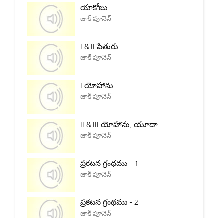
యాకోబు
జాక్ పూనెన్
I & II పేతురు
జాక్ పూనెన్
I యోహాను
జాక్ పూనెన్
II & III యోహాను, యూదా
జాక్ పూనెన్
ప్రకటన గ్రంథము - 1
జాక్ పూనెన్
ప్రకటన గ్రంథము - 2
జాక్ పూనెన్