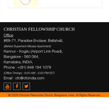
CHRISTIAN FELLOWSHIP CHURCH
Office
#69-71, Paradise Enclave, Bellahalli,
(Behind Supertech Micasa Apartment)
Kannur - Kogilu (Airport Link Road),
Bangalore - 560 064,
Karnataka, INDIA.
Phone : +(91) 948 194 1079
(Office Timings : 9:00 AM - 5:00 PM IST)
Email :
cfc@cfcindia.com
© 2026 Christian Fellowship Church, Bangalore, India. All Rights Reserved.