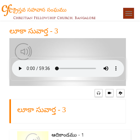
క్రైస్తవ సహవాస సంఘము
Togg
Christian Fellowship Church, Bangalore
navigat
లూకా సువార్త - 3
లూకా సువార్త - 3
ఆదికాండము - 1