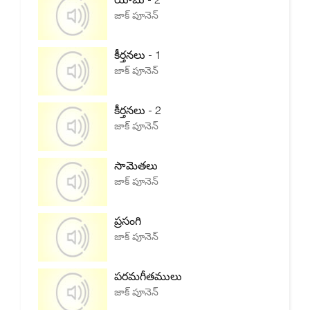
జాక్ పూనెన్
కీర్తనలు - 1
జాక్ పూనెన్
కీర్తనలు - 2
జాక్ పూనెన్
సామెతలు
జాక్ పూనెన్
ప్రసంగి
జాక్ పూనెన్
పరమగీతములు
జాక్ పూనెన్