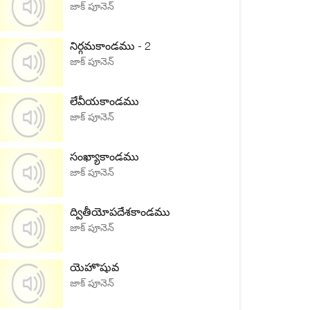
జాక్ పూనెన్
నిర్గమకాండము - 2
జాక్ పూనెన్
లేవీయకాండము
జాక్ పూనెన్
సంఖ్యాకాండము
జాక్ పూనెన్
ద్వితీయోపదేశకాండము
జాక్ పూనెన్
యెహొషువ
జాక్ పూనెన్