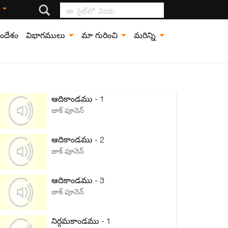
ఈ సైట్‍లో వెదకు
ి
ందేశం
విభాగములు
మా గురించి
మరిన్ని
ఆదికాండము - 1
జాక్ పూనెన్
ఆదికాండము - 2
జాక్ పూనెన్
ఆదికాండము - 3
జాక్ పూనెన్
నిర్గమకాండము - 1