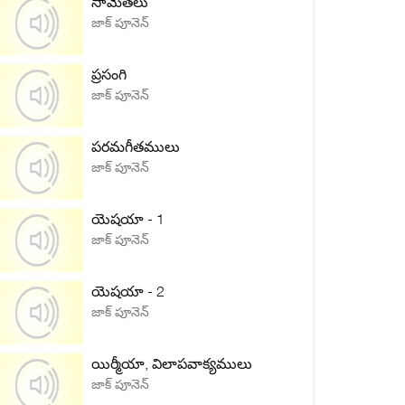
సామెతలు
జాక్ పూనెన్
ప్రసంగి
జాక్ పూనెన్
పరమగీతములు
జాక్ పూనెన్
యెషయా - 1
జాక్ పూనెన్
యెషయా - 2
జాక్ పూనెన్
యిర్మీయా, విలాపవాక్యములు
జాక్ పూనెన్