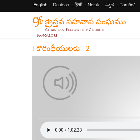
English
Deutsch
हिन्दी
Norsk
ಕನ್ನಡ
Română
క్రైస్తవ సహవాస సంఘము
Christian Fellowship Church,
Bangalore
I కొరింథీయులకు - 2