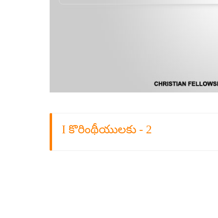
I కొరింథీయులకు - 2