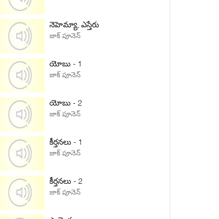
నెహెమ్యా, ఎస్తేరు
జాక్ పూనెన్
యోబు - 1
జాక్ పూనెన్
యోబు - 2
జాక్ పూనెన్
కీర్తనలు - 1
జాక్ పూనెన్
కీర్తనలు - 2
జాక్ పూనెన్