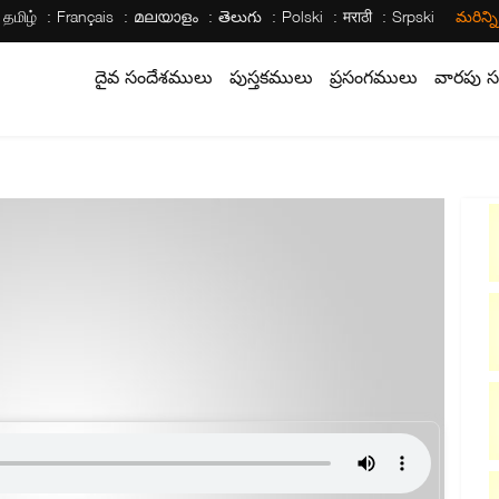
தமிழ்
Français
മലയാളം
తెలుగు
Polski
मराठी
Srpski
మరిన్న
దైవ సందేశములు
పుస్తకములు
ప్రసంగములు
వారపు స