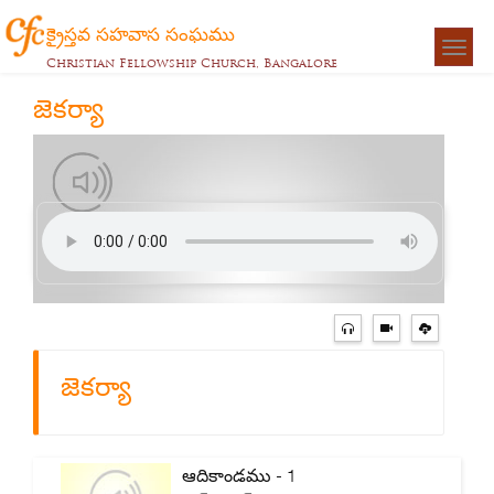
క్రైస్తవ సహవాస సంఘము
Togg
Christian Fellowship Church, Bangalore
navigat
జెకర్యా
జెకర్యా
ఆదికాండము - 1