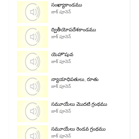
సంఖ్యాకాండము
జాక్ పూనెన్
ద్వితీయోపదేశకాండము
జాక్ పూనెన్
యెహొషువ
జాక్ పూనెన్
న్యాయాధిపతులు, రూతు
జాక్ పూనెన్
సమూయేలు మొదటి గ్రంథము
జాక్ పూనెన్
సమూయేలు రెండవ గ్రంథము
జాక్ పూనెన్