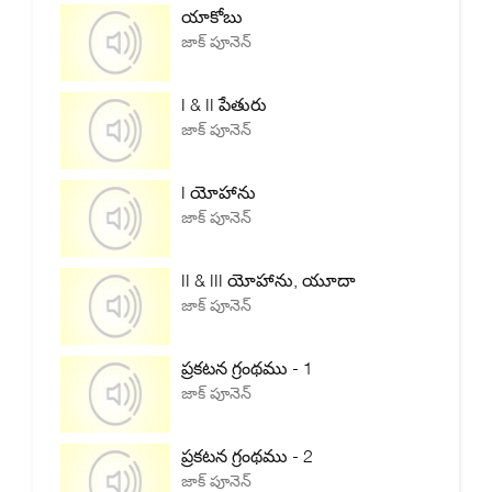
యాకోబు
జాక్ పూనెన్
I & II పేతురు
జాక్ పూనెన్
I యోహాను
జాక్ పూనెన్
II & III యోహాను, యూదా
జాక్ పూనెన్
ప్రకటన గ్రంథము - 1
జాక్ పూనెన్
ప్రకటన గ్రంథము - 2
జాక్ పూనెన్