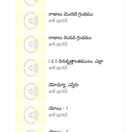
రాజులు మొదటి గ్రంథము
జాక్ పూనెన్
రాజులు రెండవ గ్రంథము
జాక్ పూనెన్
I & II దినవృత్తాంతములు, ఎజ్రా
జాక్ పూనెన్
నెహెమ్యా, ఎస్తేరు
జాక్ పూనెన్
యోబు - 1
జాక్ పూనెన్
యోబు - 2