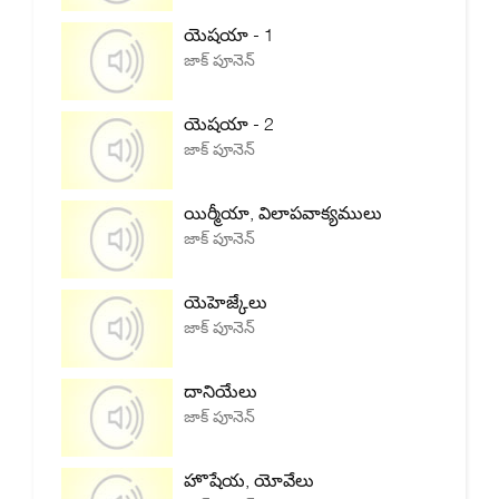
యెషయా - 1
జాక్ పూనెన్
యెషయా - 2
జాక్ పూనెన్
యిర్మీయా, విలాపవాక్యములు
జాక్ పూనెన్
యెహెజ్కేలు
జాక్ పూనెన్
దానియేలు
జాక్ పూనెన్
హొషేయ, యోవేలు