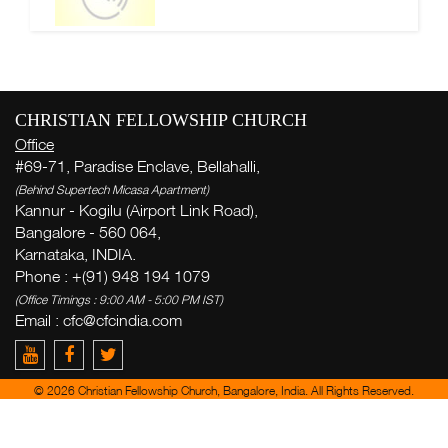
CHRISTIAN FELLOWSHIP CHURCH
Office
#69-71, Paradise Enclave, Bellahalli,
(Behind Supertech Micasa Apartment)
Kannur - Kogilu (Airport Link Road),
Bangalore - 560 064,
Karnataka, INDIA.
Phone : +(91) 948 194 1079
(Office Timings : 9:00 AM - 5:00 PM IST)
Email :
cfc@cfcindia.com
© 2026 Christian Fellowship Church, Bangalore, India. All Rights Reserved.