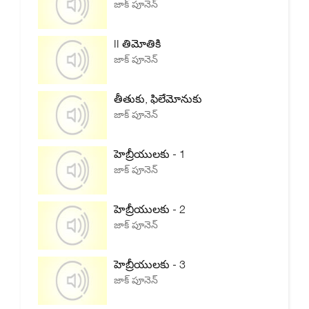
జాక్ పూనెన్
II తిమోతికి
జాక్ పూనెన్
తీతుకు, ఫిలేమోనుకు
జాక్ పూనెన్
హెబ్రీయులకు - 1
జాక్ పూనెన్
హెబ్రీయులకు - 2
జాక్ పూనెన్
హెబ్రీయులకు - 3
జాక్ పూనెన్