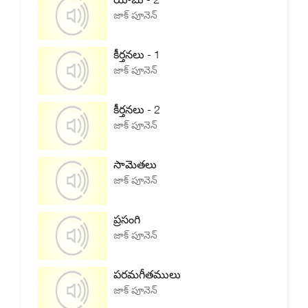
జాక్ పూనెన్
కీర్తనలు - 1
జాక్ పూనెన్
కీర్తనలు - 2
జాక్ పూనెన్
సామెతలు
జాక్ పూనెన్
ప్రసంగి
జాక్ పూనెన్
పరమగీతములు
జాక్ పూనెన్